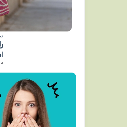
تح
ر
ا
ان