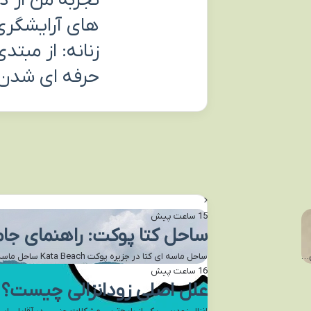
تجربه من از د
های آرایشگری
زنانه: از مبتدی
حرفه ای شدن
15 ساعت پیش
ساحل کتا پوکت: راهنمای جامع و تفر
ن…
ساحل ماسه ای کتا در جزیره پوکت Kata Beach ساحل ماسه ای کاتا در جزیره پوکت، نگین درخشان جنوب تایلند،…
16 ساعت پیش
علل اصلی زودانزالی چیست؟ (