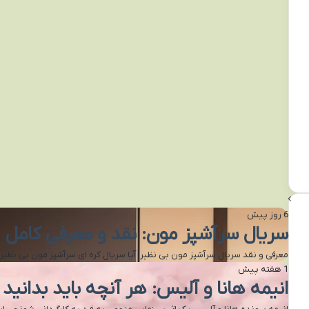
6 روز پیش
سریال سرآشپز مون: نقد و معرفی کامل | 
معرفی و نقد سریال سرآشپز مون بی نظیر! آیا سریال کره ای سرآشپز مون بی نظیر! (Eccentric! Chef Moon) ارز
1 هفته پیش
انیمه هانا و آلیس: هر آنچه باید بدانید (he Case of Hana & Alice