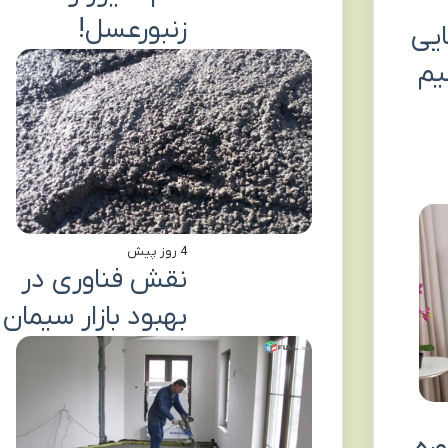
زنبورعسل!
ایی
یم
4 روز پیش
نقش فناوری در
بهبود بازار سیمان