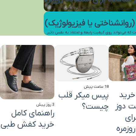
نگ است. کیفی که هر روز همراهتان می شود باید…
روانشناختی یا فیزیولوژیک)
ست که می‌تواند روی کیفیت رابطه و اعتماد به نفس تاثیر…
18 ساعت پیش
خرید
پیس میکر قلب
 دوز
چیست؟
3 روز پیش
راهنمای کامل
ای
خرید کفش طبی
وزمره