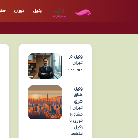
وکیل
تهران
حقو
وکیل در
تهران
2 روز پیش
وکیل
طلاق
شرق
تهران |
مشاوره
فوری با
وکیل
متخص