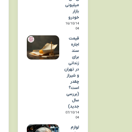
میلیونی
بازار
خودرو
16/10/14
04
قیمت
اجاره
سند
برای
زندانی
در تهران
و شیراز
چقدر
است؟
(بررسی
سال
جدید)
07/10/14
04
لوازم