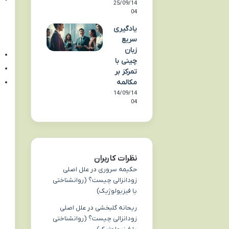
25/09/14
04
یادگیری
سریع
زبان
چینی با
تمرکز بر
مکالمه
14/09/14
04
نظرات کاربران
حکیمه سروری
در
علل اصلی
زودانزالی چیست؟ (روانشناختی
یا فیزیولوژیک)
ریحانه گلبخشی
در
علل اصلی
زودانزالی چیست؟ (روانشناختی