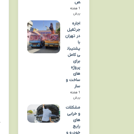
ص
1 هفته
پیش
اجاره
جرثقیل
در تهران
با
پشتیبان
ی کامل
برای
پروژه
های
ساخت و
ساز
1 هفته
پیش
مشکلات
و خرابی
های
رایج
خودرو و