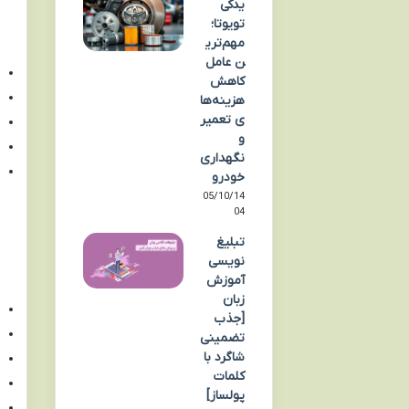
یدکی
تویوتا؛
مهم‌تری
ن عامل
کاهش
هزینه‌ها
ی تعمیر
و
نگهداری
خودرو
05/10/14
04
تبلیغ
نویسی
آموزش
زبان
[جذب
تضمینی
شاگرد با
کلمات
پولساز]