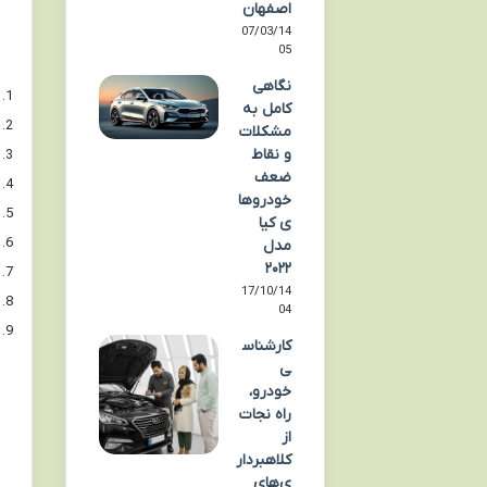
اصفهان
07/03/14
05
نگاهی
کامل به
مشکلات
و نقاط
ضعف
خودروها
ی کیا
مدل
۲۰۲۲
17/10/14
04
کارشناس
ی
خودرو،
راه نجات
از
کلاهبردار
ی‌های