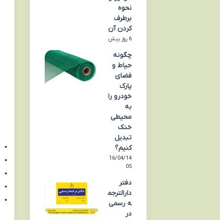
نحوه
برطرف
کردن آن
6 روز پیش
چگونه
حیاط و
فضای
پارک
خودرو را
به
محیطی
خنک
تبدیل
کنیم؟
16/04/14
05
دفتر
دارالترجم
ه رسمی
در