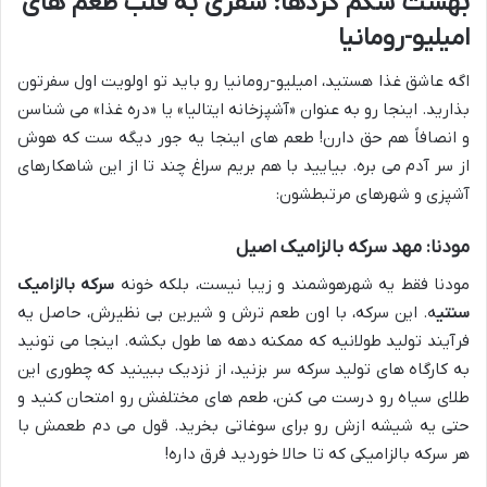
بهشت شکم گردها: سفری به قلب طعم های
امیلیو-رومانیا
اگه عاشق غذا هستید، امیلیو-رومانیا رو باید تو اولویت اول سفرتون
بذارید. اینجا رو به عنوان «آشپزخانه ایتالیا» یا «دره غذا» می شناسن
و انصافاً هم حق دارن! طعم های اینجا یه جور دیگه ست که هوش
از سر آدم می بره. بیایید با هم بریم سراغ چند تا از این شاهکارهای
آشپزی و شهرهای مرتبطشون:
مودنا: مهد سرکه بالزامیک اصیل
مودنا فقط یه شهرهوشمند و زیبا نیست، بلکه خونه
سرکه بالزامیک
سنتی
ه. این سرکه، با اون طعم ترش و شیرین بی نظیرش، حاصل یه
فرآیند تولید طولانیه که ممکنه دهه ها طول بکشه. اینجا می تونید
به کارگاه های تولید سرکه سر بزنید، از نزدیک ببینید که چطوری این
طلای سیاه رو درست می کنن، طعم های مختلفش رو امتحان کنید و
حتی یه شیشه ازش رو برای سوغاتی بخرید. قول می دم طعمش با
هر سرکه بالزامیکی که تا حالا خوردید فرق داره!