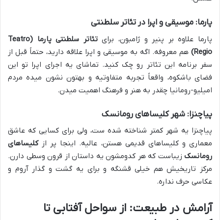
پارما: موسیقی و اپرا در تئاتر سلطنتی
پارما علاوه بر پنیر و ژامبون، برای
تئاتر سلطنتی پارما (Teatro
Regio)
هم معروفه. اگه به موسیقی و اپرا علاقه دارید، حتماً قبل از
سفر برنامه این تئاتر رو چک کنید. تماشای یه اجرای اپرا تو این
فضای باشکوه، واقعاً تجربه متفاوتیه و بهتون نشون میده مردم
امیلیو-رومانیا چقدر به هنر و فرهنگ اهمیت میدن.
پیاچنزا: شهر کلیساهای رومانسک
پیاچنزا یه شهر کمتر شناخته شده ست، ولی برای کسایی که عاشق
معماری و کلیساهای قدیمی هستن، عالیه. اینجا پر از
کلیساهای
رومانسک
زیباست که هر کدومشون یه داستان از قرون وسطی دارن.
مرکز تاریخیش هم خیلی قشنگه و برای یه گشت و گذار آروم و
عکاسی حرف نداره.
آرامش در طبیعت: از سواحل آفتابی تا