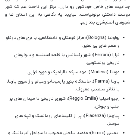
جذابیت های خاص خودشون رو دارن. مرکز این ناحیه هم که شهر
دوست داشتنی بولونیاست. بیایید یه نگاهی به این استان ها و
شهرهای اصلیشون بندازیم:
بولونیا (Bologna): مرکز فرهنگی و دانشگاهی، با برج های دوقلو
و طعم های بی نظیر.
فرارا (Ferrara): شهر رنسانس با قلعه استنسه و دیوارهای
تاریخی یونسکویی.
مودنا (Modena): مهد سرکه بالزامیک و موزه فراری.
پارما (Parma): خاستگاه پنیر پارمیجانو رجیانو و ژامبون پارما،
با تئاتر سلطنتی معروف.
رجیو امیلیا (Reggio Emilia): شهری تاریخی با میدان های پر
جنب و جوش.
پیاچنزا (Piacenza): پر از کلیساهای رومانسک و تپه های
سرسبز.
ریمینی (Rimini): مقصد ساحلی محبوب با سواحل آدریاتیک و