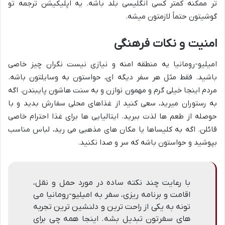
تر ممکنه کمتر کسی انگلیسی بلد باشه. یه اپلیکیشن ترجمه تو
گوشیتون حتماً لازمتون میشه.
امنیت و نکات فرهنگی
امیلیو-رومانیا یه منطقه امنه و نیازی نیست نگران چیز خاصی
باشید. فقط مثل هر سفر دیگه ای، حواستون به وسایلتون باشه.
مردم اینجا خیلی گرم و مهمون نوازن و به سنت هاشون پایبندن. اگه
به رستوران میرید، سعی کنید از غذاهای محلی سفارش بدید و با
حوصله از طعم ها لذت ببرید. ایتالیایی ها برای غذا احترام خاصی
قائلن. اگه به کلیساها یا مکان های مذهبی می رید، لباس مناسب
بپوشید و حواستون باشه که سر و صدا نکنید.
با رعایت چند نکته ساده در مورد حمل و نقل،
اقامت و برنامه ریزی، سفر به امیلیو-رومانیا می
تونه به یکی از راحت ترین و دلنشین ترین تجربه
های سفرتون تبدیل بشه. اینجا همه چی برای