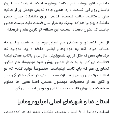
به هم ببافن. رومانیا هم از کلمه رومان میاد که اشاره به تسلط روم
باستان روی این قسمت داره. همین جاده قدیمی خودش پر از جاذبه
های باستانیه. جالب نیست؟ قدیمی ترین دانشگاه جهان، یعنی
دانشگاه بولونیا هم که نزدیک به هزار سال قدمت داره، درست همین
جاست که نشون دهنده اهمیت این منطقه تو تاریخ علم و فرهنگه.
از نظر اقتصادی و صنعتی هم امیلیو-رومانیا یه قطب واقعی به
حساب میاد. اگه به خودروهای لوکس علاقه دارید، بدونید که
برندهای معروف مثل فراری، لامبورگینی، مازراتی و پاگانی همگی اینجا
فعالیت می کنن و به خاطر همین بهش «دره موتورها» هم میگن.
کشاورزی هم که پای ثابت اینجاست، مخصوصاً تولید گندم که تو
ایتالیا حرف اول رو می زنه. تازه، سیب زمینی، ذرت، گوجه فرنگی، پیاز
و انگور هم از محصولات مهمشون هستن. اصلاً همین جا معلوم
میشه که چرا بهش قلب صنعت غذایی و خودرو ایتالیا می گن.
استان ها و شهرهای اصلی امیلیو-رومانیا
امیلیو-رومانیا از ۹ استان مختلف تشکیل شده که هر کدومشون