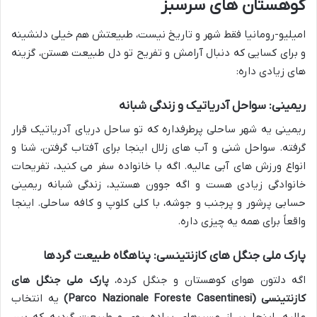
کوهستان های سرسبز
امیلیو-رومانیا فقط شهر و تاریخ نیست، طبیعتش هم خیلی دلنشینه
و برای کسایی که دنبال آرامش و تفریح تو دل طبیعت هستن، گزینه
های زیادی داره:
ریمینی: سواحل آدریاتیک و زندگی شبانه
ریمینی یه شهر ساحلی پرطرفداره که تو ساحل دریای آدریاتیک قرار
گرفته. سواحل شنی و آب های زلال اینجا برای آفتاب گرفتن، شنا و
انواع ورزش های آبی عالیه. اگه با خانواده سفر می کنید، تفریحات
خانوادگی زیادی هست و اگه جوون هستید، زندگی شبانه ریمینی
حسابی پرشور و پرجنب و جوشه، با کلی کلوپ و کافه ساحلی. اینجا
واقعاً برای همه یه چیزی داره.
پارک ملی جنگل های کازنتینسی: پناهگاه طبیعت گردها
اگه دلتون هوای کوهستان و جنگل کرده،
پارک ملی جنگل های
کازنتینسی (Parco Nazionale Foreste Casentinesi)
یه انتخاب
عالیه. اینجا پر از مسیرهای پیاده روی و طبیعت گردیه که بین