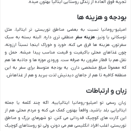
تجربه فوق العاده از زندگی روستایی ایتالیا بهتون میده.
بودجه و هزینه ها
امیلیو-رومانیا نسبت به بعضی مناطق توریستی تر ایتالیا، مثل
توسکانی یا ونیز،
هزینه سفر
منطقی تری داره. البته بسته به سبک
سفرتون، هزینه ها فرق می کنه. خورد و خوراک اینجا نسبتاً ارزونه،
چون غذاهای محلی باکیفیت و قیمت مناسب پیدا میشه. حمل و
نقل هم با قطار مقرون به صرفه ست. ورودی موزه ها و جاذبه ها هم
که معمولاً مبلغ مشخصی دارن. یه بودجه متوسط برای سفر به این
منطقه کافیه تا هم از جاهای دیدنیش لذت ببرید و هم از غذاهاش.
زبان و ارتباطات
زبان رسمی تو امیلیو-رومانیا ایتالیاییه. اگه چند کلمه یا جمله
ایتالیایی بلد باشید، واقعاً بهتون کمک می کنه و مردم محلی هم از
این کارت های کوچیک قدردانی می کنن. تو شهرهای بزرگ و مناطق
توریستی، اغلب افراد انگلیسی هم می دونن، ولی تو روستاهای کوچیک