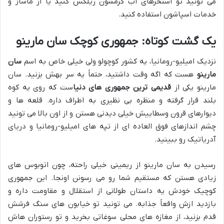
می تونید تو استخرهای آب گرمشون ریلکس کنید یا از ماساژ و
خدمات اسپاشون استفاده کنید.
یک گشت کوتاه: جمهوری کوچک سان مارینو
نزدیک امیلیو-رومانیا، یه کشور کوچولو ولی خیلی خاص به اسم
سان
مارینو
هست که اگه وقت داشتید، حتماً یه سر بهش بزنید. سان
مارینو یکی از
قدیمی ترین جمهوری های دنیا
ست که روی یه کوه
بلند قرار گرفته و منظره بی نظیری به اطراف داره. قلعه ها و
دیوارهای قرون وسطاییش خیلی دیدنی هستن و از اون بالا می تونید
چشم اندازهای فوق العاده ای از تپه های امیلیو-رومانیا و دریای
آدریاتیک رو ببینید.
رسیدن به سان مارینو از ریمینی خیلی راحته، چون اتوبوس های
زیادی هستن که مستقیم شما رو می رسونن اونجا. این جمهوری
کوچیک خودش یه داستان طولانی از استقلال و مقاومت داره و
بازدید ازش واقعاً جذابه. می تونید تو خیابون های سنگ فرشش
قدم بزنید، از مغازه های محلی سوغاتی بخرید و تو رستوران هاش