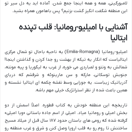
لامبورگینی، همه و همه اینجا جمع شدن. آماده اید یه دل سیر تو
این منطقه شگفت انگیز گشت بزنیم؟ پس باهامون همراه بشید.
آشنایی با امیلیو-رومانیا: قلب تپنده
ایتالیا
امیلیو-رومانیا (Emilia-Romagna) یه ناحیه باحال تو شمال مرکزی
ایتالیاست که انگار یه تیکه از بهشت رو جدا کردن و گذاشتن اینجا!
شمالش به ونتو و لمباردی می خوره، از غرب به لیگوریا و پیه مونته،
جنوبش توسکانی، مارکه و سن مارینوئه و شرقشم که دریای
آدریاتیک زیباست. یه جورایی وسط نقشه چکمه ای ایتالیا نشسته و
همین باعث شده از نظر استراتژیک خیلی مهم باشه.
تاریخچه این منطقه خودش یه کتاب قطوره. اصلاً اسمش از دو
بخش امیلی و رومانیا میاد. امیلی از اسم جاده باستانی «ویا امیلی»
گرفته شده که رومی های باستان حدود ۱۸۷ سال قبل از میلاد مسیح
ساختنش تا روم رو به قلب اروپا وصل کنن و شرق و غرب منطقه رو