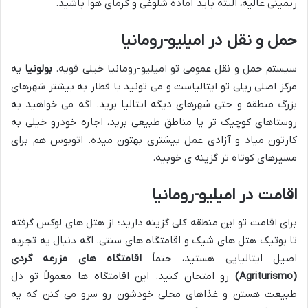
ریمینی عالیه، البته باید آماده شلوغی و گرمای هوا باشید.
حمل و نقل در امیلیو-رومانیا
سیستم حمل و نقل عمومی تو امیلیو-رومانیا خیلی قویه.
بولونیا
یه
مرکز اصلی ریلی تو ایتالیاست و می تونید با قطار به بیشتر شهرهای
بزرگ منطقه و حتی شهرهای دیگه ایتالیا برید. اگه می خواهید به
روستاهای کوچیک تر یا مناطق طبیعی برید، اجاره خودرو خیلی به
کارتون میاد و آزادی عمل بیشتری بهتون میده. اتوبوس هم برای
مسیرهای کوتاه تر گزینه ی خوبیه.
اقامت در امیلیو-رومانیا
برای اقامت تو این منطقه کلی گزینه دارید؛ از هتل های لوکس گرفته
تا بوتیک هتل های شیک و اقامتگاه های سنتی. اگه دنبال یه تجربه
اصیل ایتالیایی هستید، حتماً
اقامتگاه های مزرعه گردی
(Agriturismo)
رو امتحان کنید. این اقامتگاه ها معمولاً تو دل
طبیعت هستن و غذاهای محلی خودشون رو سرو می کنن که یه