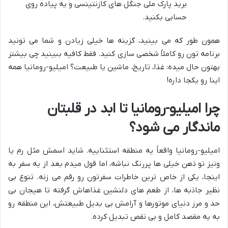
برید پارک ملی جنگل های کازنتینسی و یه پیاده روی
حسابی بکنید.
همون طور که می بینید، گزینه ها خیلی زیادن و شما می تونید
برنامه تون رو کاملاً شخصی سازی کنید. فقط کافیه ببینید چی بیشتر
بهتون حال میده: غذا، تاریخ، ماشین یا طبیعت؟ امیلیو-رومانیا همه
اینا رو یکجا داره!
چرا امیلیو-رومانیا تا ابد در قلبتان
ماندگار می شود؟
امیلیو-رومانیا واقعاً یه منطقه استثناییه. شاید اسمش مثل رم یا
ونیز تو ذهن خیلی ها پررنگ نباشه، اما قول میدم بعد از یه سفر به
اینجا، یکی از خاص ترین خاطرات سفرتون رو رقم می زنه. تنوع بی
نظیر جاذبه ها، از طعم های دلنشین غذاهاش گرفته تا هیجان بی
حد و مرز دنیای موتورها و آرامش بی بدیل طبیعتش، این منطقه رو
به یه مقصد کامل و بی نقص تبدیل کرده.