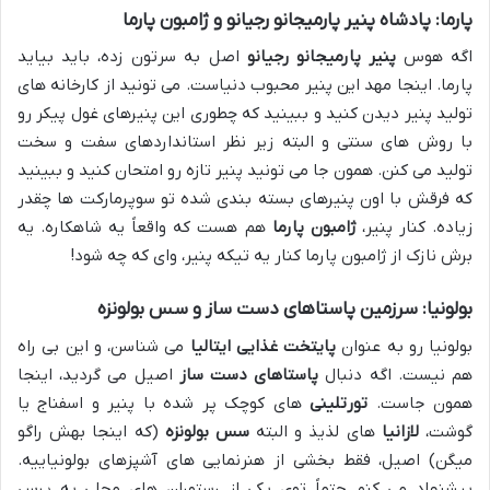
پارما: پادشاه پنیر پارمیجانو رجیانو و ژامبون پارما
اگه هوس
پنیر پارمیجانو رجیانو
اصل به سرتون زده، باید بیاید
پارما. اینجا مهد این پنیر محبوب دنیاست. می تونید از کارخانه های
تولید پنیر دیدن کنید و ببینید که چطوری این پنیرهای غول پیکر رو
با روش های سنتی و البته زیر نظر استانداردهای سفت و سخت
تولید می کنن. همون جا می تونید پنیر تازه رو امتحان کنید و ببینید
که فرقش با اون پنیرهای بسته بندی شده تو سوپرمارکت ها چقدر
زیاده. کنار پنیر،
ژامبون پارما
هم هست که واقعاً یه شاهکاره. یه
برش نازک از ژامبون پارما کنار یه تیکه پنیر، وای که چه شود!
بولونیا: سرزمین پاستاهای دست ساز و سس بولونزه
بولونیا رو به عنوان
پایتخت غذایی ایتالیا
می شناسن، و این بی راه
هم نیست. اگه دنبال
پاستاهای دست ساز
اصیل می گردید، اینجا
همون جاست.
تورتلینی
های کوچک پر شده با پنیر و اسفناج یا
گوشت،
لازانیا
های لذیذ و البته
سس بولونزه
(که اینجا بهش راگو
میگن) اصیل، فقط بخشی از هنرنمایی های آشپزهای بولونیاییه.
پیشنهاد می کنم حتماً توی یکی از رستوران های محلی یه پرس