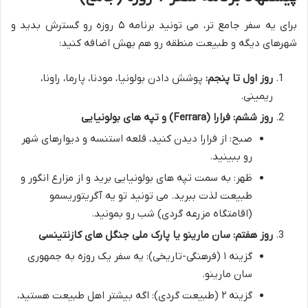
برای یه سفر جامع تر، می تونید برنامه ۵ روزه رو گسترش بدید و
شهرهای دیگه و طبیعت منطقه رو هم بهش اضافه کنید:
روز اول تا پنجم:
پوشش دادن بولونیا، مودنا، پارما، راونا،
ریمینی.
روز ششم: فرارا (Ferrara) و تپه های بولونیایی
صبح: از فرارا دیدن کنید، قلعه استنسه و دیوارهای شهر
رو ببینید.
ظهر: به سمت تپه های بولونیایی برید و از مزارع انگور و
طبیعت لذت ببرید. می تونید تو یه آگریتوریسمو
(اقامتگاه مزرعه گردی) شب رو بمونید.
روز هفتم: سان مارینو یا پارک ملی جنگل های کازنتینسی
گزینه ۱ (فرهنگی-تاریخی): یه سفر یک روزه به جمهوری
سان مارینو.
گزینه ۲ (طبیعت گردی): اگه بیشتر اهل طبیعت هستید،