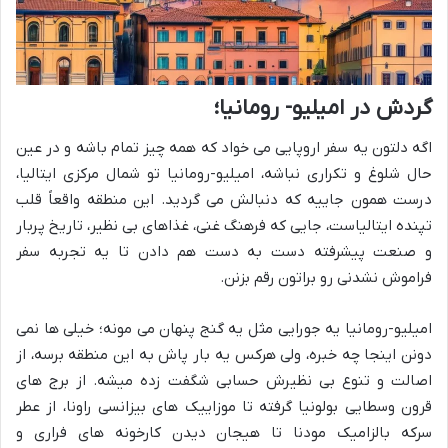
گردش در امیلیو- رومانیا؛
اگه دلتون یه سفر اروپایی می خواد که همه چیز تمام باشه و در عین
حال شلوغ و تکراری نباشه، امیلیو-رومانیا تو شمال مرکزی ایتالیا،
درست همون جاییه که دنبالش می گردید. این منطقه واقعاً قلب
تپنده ایتالیاست، جایی که فرهنگ غنی، غذاهای بی نظیر، تاریخ پربار
و صنعت پیشرفته دست به دست هم دادن تا یه تجربه سفر
فراموش نشدنی رو براتون رقم بزنن.
امیلیو-رومانیا یه جورایی مثل یه گنج پنهان می مونه؛ خیلی ها نمی
دونن اینجا چه خبره، ولی هرکس یه بار پاش به این منطقه برسه، از
اصالت و تنوع بی نظیرش حسابی شگفت زده میشه. از برج های
قرون وسطایی بولونیا گرفته تا موزاییک های بیزانسی راونا، از عطر
سرکه بالزامیک مودنا تا هیجان دیدن کارخونه های فراری و