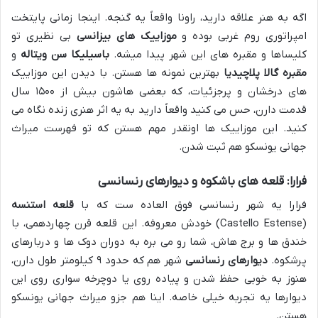
اگه به هنر علاقه دارید، راونا واقعاً یه گنجه. اینجا زمانی پایتخت
امپراتوری روم غربی بوده و
موزاییک های بیزانسی
بی نظیری تو
کلیساها و مقبره های این شهر پیدا میشه.
باسیلیکا سن ویتاله
و
مقبره گالا پلاچیدیا
بهترین نمونه ها هستن. با دیدن این موزاییک
های درخشان و پرجزئیات، که بعضی هاشون بیش از ۱۵۰۰ سال
قدمت دارن، حس می کنید واقعاً دارید به یه اثر هنری زنده نگاه می
کنید. این موزاییک ها اونقدر مهم هستن که تو فهرست میراث
جهانی یونسکو هم ثبت شدن.
فرارا: قلعه های باشکوه و دیوارهای رنسانسی
فرارا یه شهر رنسانسی فوق العاده ست که با
قلعه استنسه
(Castello Estense) خودش معروفه. این قلعه قرن چهاردهمی، با
خندق ها و برج هاش، شما رو می بره به دوران دوک ها و دربارهای
پرشکوه.
دیوارهای رنسانسی
شهر هم که حدود ۹ کیلومتر طول دارن،
هنوز به خوبی حفظ شدن و پیاده روی یا دوچرخه سواری روی این
دیوارها یه تجربه خیلی خاصه. اینا هم جزو میراث جهانی یونسکو
هستن.