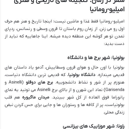
سفر در زمان: گنجینه های تاریخی و هنری
امیلیو-رومانیا
امیلیو-رومانیا فقط غذا و ماشین نیست؛ اینجا تاریخ و هنر هم حرف
اول رو می زنن. از زمان روم باستان تا قرون وسطی و رنسانس، ردپای
تمدن تو هر گوشه این منطقه دیده میشه. اینا جاهاییه که نباید از
دست بدید:
بولونیا: شهر برج ها و دانشگاه
بولونیا با اون حال و هوای قرون وسطاییش، آدمو یاد داستان های
قدیمی میندازه.
دانشگاه بولونیا
، که قدیمی ترین دانشگاه دنیاست،
هنوزم پر از شور و نشاط دانشجوییه.
برج های دوقلو
(Asinelli و
Garisenda) نماد این شهرن و از بالای برج Asinelli می تونید یه نمای
پانوراما فوق العاده از کل شهر ببینید.
میدان ماگیوره
هم قلب
بولونیاست، پر از کافه ها و رستوران ها و جایی برای حس کردن نبض
زندگی محلی.
راونا: شهر موزاییک های بیزانسی