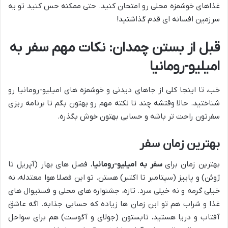
غذاهای خوشمزه محلی رو امتحان کنید. حتی ممکنه حس کنید تو یه
سرزمین افسانه ای قدم گذاشتید!
قبل از بستن چمدان: نکات مهم سفر به
امیلیو-رومانیا
خب، تا اینجا کلی از جاهای دیدنی و خوشمزه های امیلیو-رومانیا رو
شناختید. حالا وقتشه چند تا نکته مهم رو بهتون بگم تا برنامه ریزی
سفرتون راحت تر باشه و حسابی بهتون خوش بگذره.
بهترین زمان سفر
بهترین زمان برای
سفر به امیلیو-رومانیا
، فصل های بهار (آپریل تا
ژوئن) و پاییز (سپتامبر تا اکتبر) هستن. تو این فصلا هوا معتدله، نه
خیلی گرمه و نه خیلی سرد. تازه، جشنواره های محلی و فستیوال های
غذا و شراب هم تو این زمان ها زیاده که حسابی جذابه. اگه عاشق
آفتاب و دریا هستید، تابستون (جولای و آگوست) هم برای سواحل