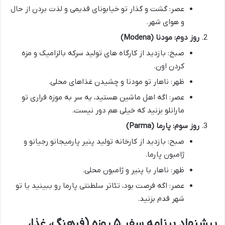
عصر: گشت و گذار تو خیابونای قدیمی و لذت بردن از حال
و هوای شهر.
روز دوم: مودنا (Modena)
صبح: بازدید از کارگاه های تولید سرکه بالزامیک و مزه
کردن اون.
ظهر: ناهار تو مودنا و چشیدن غذاهای محلی.
عصر: اگه اهل ماشین هستید، یه سر به موزه فراری تو
مارانلو بزنید که خیلی هم دور نیست.
روز سوم: پارما (Parma)
صبح: بازدید از کارخانه تولید پنیر پارمیجانو رجیانو و
ژامبون پارما.
ظهر: ناهار با پنیر و ژامبون محلی.
عصر: اگه فرصت بود، تئاتر سلطنتی پارما رو ببینید یا تو
شهر قدم بزنید.
پیشنهاد برنامه سفر ۵ روزه (فرهنگ، غذا،