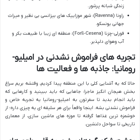
زندگی شبانه پرشور.
راونا (Ravenna): شهر موزاییک های بیزانسی بی نظیر و میراث
جهانی یونسکو.
فورلی-چزنا (Forlì-Cesena): منطقه ای زیبا با طبیعت بکر و
آب وهوای دلپذیر.
تجربه های فراموش نشدنی در امیلیو-
رومانیا: جاذبه ها و فعالیت ها
حالا که یه آشنایی کلی با این منطقه پیدا کردیم، وقتشه بریم سراغ
بخش هیجان انگیز ماجرا: جاهایی که باید ببینید و کارهایی که
باید انجام بدید تا سفرتون به امیلیو-رومانیا یه تجربه خاص و
فراموش نشدنی بشه. اینجا واقعاً برای هر سلیقه ای یه چیزی داره؛ از
خوشمزه ترین غذاها گرفته تا موزه های ماشین سازی، از معماری
تاریخی تا سواحل دلنشین.