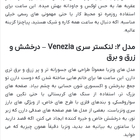
عقربه ها، یه حس لوکس و جاودانه بهش میده. این ساعت برای
استفاده روزمره تو محیط کار یا حتی مهمونی های رسمی خیلی
مناسبه. اگه دنبال یه ساعت همه کاره و شیک هستید، پیاچنزا گزینه
عالیه.
مدل ۲: لنکستر سری Venezia – درخشش و
زرق و برق
مدل های ونزیا معمولاً طراحی های جسورانه تر و پر زرق و برق تری
دارن. این ساعت ها برای خانم هایی ساخته شدن که دوست دارن تو
جمع بدرخشن و اکسسوری شون حسابی به چشم بیاد. صفحه های
بزرگ تر، استفاده از سنگ های کریستالی یا حتی نگین های
سواروفسکی، و بندهای فلزی با طرح های خاص، از ویژگی های بارز
سری ونزیاست. بعضی از مدل ها هم صفحه های صدفی دارن که زیر
نور، یه درخشش خاص و خیره کننده ایجاد می کنن. اگه قصد دارید
با ساعتون یه بیانیه مد بدید، ونزیا دقیقاً همون چیزیه که می
خواید.