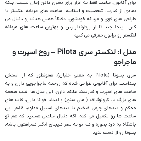
برای آقایون، ساعت فقط یه ابزار برای نشون دادن زمان نیست، بلکه
نمادی از قدرت، شخصیت و استایله. ساعت های مردانه لنکستر با
طراحی های قوی و مردانه خودشون، دقیقاً همین هدف رو دنبال می
کنن. اینجا چند تا از پرطرفدارترین و
بهترین ساعت های مردانه
لنکستر
رو براتون معرفی می کنیم.
مدل ۱: لنکستر سری Pilota – روح اسپرت و
ماجراجو
سری پیلوتا (Pilota به معنی خلبان)، همونطور که از اسمش
پیداست، برای آقایونی طراحی شده که روحیه ماجراجویی دارن و به
ساعت های اسپرت و قدرتمند علاقه دارن. این مدل ها اغلب صفحه
های بزرگ تر، کرونوگراف (زمان سنج) و اعداد خوانا دارن. قاب های
محکم و بندهای چرمی ضخیم یا بندهای استیل مقاوم، ظاهر این
ساعت ها رو تکمیل می کنه. اگه دنبال ساعتی هستید که هم تو
باشگاه به درد بخوره و هم تو یه سفر هیجان انگیز همراهتون باشه،
پیلوتا رو از دست ندید.