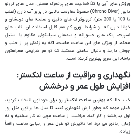
ورزش های آبی یا کلاً فعالیت های پرتحرک هستن. مدل های کرونو
دایور (Chrono Diver) معمولاً مقاومت بالایی در برابر آب دارن (اغلب
تا 100 یا 200 متر)، کرونوگراف های دقیق و صفحه های درخشان و
خوانا دارن که تو شرایط نوری کم هم قابل استفاده ان. قاب های
اسپرت، رنگ های جسورانه و بندهای سیلیکونی مقاوم یا استیل
محکم، از ویژگی های این ساعت هاست. اگه یه زندگی پر از جنب و
جوش دارید و دنبال ساعتی هستید که تو هر شرایطی همراهتون
باشه، این سری بهترین گزینه است.
نگهداری و مراقبت از ساعت لنکستر:
افزایش طول عمر و درخشش
خب، حالا که
بهترین ساعت لنکستر
رو برای خودتون انتخاب کردید،
خیلی مهمه که چطور ازش نگهداری کنید تا سال ها براتون مثل روز
اول بدرخشه و کار کنه. مراقبت از ساعت مچی نه کار سختیه و نه
زمان زیادی می بره، اما تاثیرش تو طول عمر و زیبایی ساعت واقعاً
زیاده.