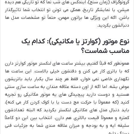
کرونوگراف (زمان سنج)، ایندکس های شب نما که تو تاریکی هم دیده
میشن، یا نمایشگر تاریخ، همگی می تونن تو انتخاب شما تاثیرگذار
باشن. اگه این ویژگی ها براتون مهمن، حتماً تو مشخصات مدل ها
دنبالشون بگردید.
نوع موتور (کوارتز یا مکانیکی): کدام یک
مناسب شماست؟
همونطور که قبلاً گفتیم، بیشتر ساعت های لنکستر موتور کوارتز دارن
که با باتری کار می کنن و دقتشون خیلی بالاست. این ساعت ها
نگهداری خاصی نمی خوان، فقط هر چند سال یکبار باید باتریشون
عوض بشه. اما اگه از اون دسته علاقه مندان به ساعت سازی سنتی
هستید و دوست دارید پیچیدگی های یه موتور مکانیکی رو تجربه
کنید (که معمولاً با حرکت مچ دست یا با کوک کردن کار می کنه)،
باید دنبال مدل های مکانیکی لنکستر بگردید که البته تعدادشون
کمتره و معمولاً قیمت بالاتری هم دارن. انتخاب بین این دو کاملاً
سلیقه ایه و به بودجه و میزان علاقه مندی شما به جزئیات فنی
بستگی داره.