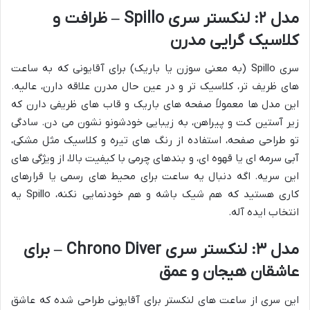
مدل ۲: لنکستر سری Spillo – ظرافت و
کلاسیک گرایی مدرن
سری Spillo (به معنی سوزن یا باریک) برای آقایونی که به ساعت
های ظریف تر، کلاسیک تر و در عین حال مدرن علاقه دارن، عالیه.
این مدل ها معمولاً صفحه های باریک و قاب های ظریفی دارن که
زیر آستین کت و پیراهن، به زیبایی خودشونو نشون می دن. سادگی
تو طراحی صفحه، استفاده از رنگ های تیره و کلاسیک مثل مشکی،
آبی سرمه ای یا قهوه ای، و بندهای چرمی با کیفیت بالا، از ویژگی های
این سریه. اگه دنبال یه ساعت برای محیط های رسمی یا قرارهای
کاری هستید که هم شیک باشه و هم خودنمایی نکنه، Spillo یه
انتخاب ایده آله.
مدل ۳: لنکستر سری Chrono Diver – برای
عاشقان هیجان و عمق
این سری از ساعت های لنکستر برای آقایونی طراحی شده که عاشق