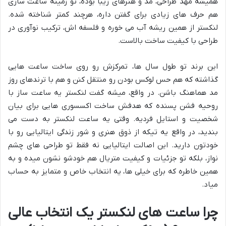
همیشه مهد طراحی، مد و هنرهای زیبا بوده، تو زمینه ساعت سازی
هم حرف های زیادی برای گفتن داره، هرچند کمتر شناخته شده.
لنکستر از همین ریشه آب می خوره و فلسفه اش، ترکیب نوآوری در
طراحی با کیفیت ساخت بالاست.
این برند تو طول سال ها، تمرکزش رو روی ساخت ساعت هایی
گذاشته که هم حس لوکس بودن رو منتقل کنن و هم با ترندهای روز
مد هماهنگ باشن. در واقع، میشه گفت لنکستر یه ساعت ساز با
روحیه فشن پسنده که هدفش ساخت اکسسوری هایی برای بیان
شخصیت و استایل فردیه. وقتی یه ساعت لنکستر به دست می
بندید، در واقع یه تیکه از ذوق هنری و شور زندگی ایتالیایی رو با
خودتون دارید. این اصالت ایتالیایی نه فقط تو طراحی های چشم
نواز، بلکه تو جزئیات و کیفیت متریال هم خودشو نشون میده و به
همین خاطره که برای خیلی ها، یه انتخاب خاص و متمایز به حساب
میاد.
چرا ساعت های لنکستر یک انتخاب عالی