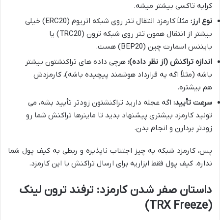
کرایه تاکسی بیشتر میشه.
نوع ارز:
مثلاً کارمزد انتقال تتر روی شبکه اتریوم (ERC20) خیلی
بیشتر از انتقال همون تتر روی شبکه ترون (TRC20) یا
بایننس اسمارت چین (BEP20) هست.
اندازه تراکنش (از نظر داده):
هرچی داده های تراکنشتون بیشتر
باشه (مثلاً اگه یه قرارداد هوشمند پیچیده باشه)، کارمزدش
هم بیشتره.
سرعت تأیید:
اگه عجله دارید تراکنشتون زودتر تأیید بشه، می
تونید کارمزد بیشتری پیشنهاد بدید تا ماینرها تراکنش شما رو
زودتر بردارن و انجام بدن.
پس، کارمزد شبکه یه چیز اجتناب ناپذیره و ربطی به کیف پول شما
نداره. کیف پول فقط ابزاریه برای ارسال تراکنش با این کارمزد.
داستان صفر شدن کارمزد: ترفند ترون لینک
(TRX Freeze)