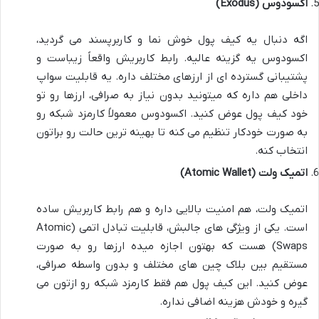
اکسودوس (Exodus)
اگه دنبال یه کیف پول خوش نما و کاربرپسند می گردید،
اکسودوس یه گزینه عالیه. رابط کاربریش واقعاً زیباست و
پشتیبانی گسترده ای از ارزهای مختلف داره. یه قابلیت سواپ
داخلی هم داره که میتونید بدون نیاز به صرافی، ارزها رو تو
خود کیف پول عوض کنید. اکسودوس معمولاً کارمزد شبکه رو
به صورت خودکار تنظیم می کنه تا بهینه ترین حالت رو براتون
انتخاب کنه.
اتمیک ولت (Atomic Wallet)
اتمیک ولت، هم امنیت بالایی داره و هم رابط کاربریش ساده
است. یکی از ویژگی های جالبش، قابلیت تبادل اتمی (Atomic
Swaps) هست که بهتون اجازه میده ارزها رو به صورت
مستقیم بین بلاک چین های مختلف و بدون واسطه صرافی،
عوض کنید. این کیف پول هم فقط کارمزد شبکه رو ازتون می
گیره و خودش هزینه اضافی نداره.