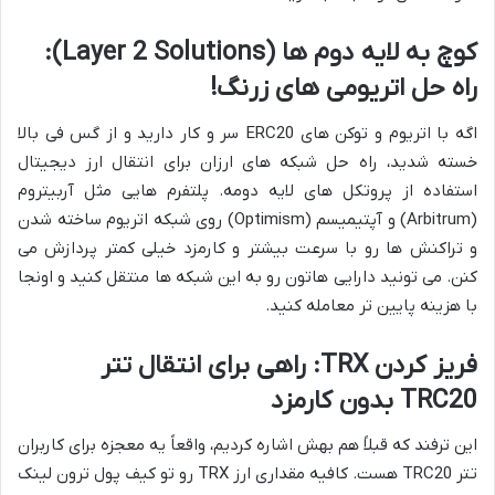
کوچ به لایه دوم ها (Layer 2 Solutions):
راه حل اتریومی های زرنگ!
اگه با اتریوم و توکن های ERC20 سر و کار دارید و از گس فی بالا
خسته شدید، راه حل شبکه های ارزان برای انتقال ارز دیجیتال
استفاده از پروتکل های لایه دومه. پلتفرم هایی مثل آربیتروم
(Arbitrum) و آپتیمیسم (Optimism) روی شبکه اتریوم ساخته شدن
و تراکنش ها رو با سرعت بیشتر و کارمزد خیلی کمتر پردازش می
کنن. می تونید دارایی هاتون رو به این شبکه ها منتقل کنید و اونجا
با هزینه پایین تر معامله کنید.
فریز کردن TRX: راهی برای انتقال تتر
TRC20 بدون کارمزد
این ترفند که قبلاً هم بهش اشاره کردیم، واقعاً یه معجزه برای کاربران
تتر TRC20 هست. کافیه مقداری ارز TRX رو تو کیف پول ترون لینک