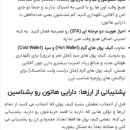
هیچ وقت اون ها رو با کسی به اشتراک نذارید و حتماً تو جای
امن و آفلاین نگهداری کنید. گم شدنشون یعنی خداحافظی با
دارایی هاتون.
احراز هویت دو مرحله ای (2FA)
رو همیشه فعال کنید. یه لایه
امنیتی اضافی هیچ وقت ضرر نداره.
تفاوت
کیف پول های گرم (Hot Wallet) و سرد (Cold Wallet)
رو بدونید. کیف پول های سرد (مثل لجر و ترزور) برای نگهداری
طولانی مدت و مبالغ زیاد، امنیت بیشتری دارن چون آفلاین
هستن. کیف پول های گرم (مثل تراست ولت، متامسک) برای
تراکنش های روزمره مناسب ترن.
پشتیبانی از ارزها: دارایی هاتون رو بشناسین
قبل از انتخاب، مطمئن بشید کیف پولی که انتخاب می کنید، از تمام
ارزها و توکن هایی که دارید یا قصد خریدشون رو دارید، پشتیبانی
می کنه. بعضی کیف پول ها فقط تعداد محدودی ارز رو پشتیبانی می
کنن و ممکنه بعداً به مشکل بخورید.