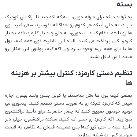
بسته
یه ترفند دیگه برای صرفه جویی، اینه که اگه چند تا تراکنش کوچیک
دارید، به جای اینکه هر کدوم رو جداگانه بفرستید، سعی کنید اون
ها رو با هم ادغام کنید. اینجوری، به جای چند بار کارمزد، فقط یه بار
کارمزد کلی پرداخت می کنید. البته این قابلیت توی همه کیف پول
ها یا برای همه ارزها وجود نداره، ولی اگه کیف پولتون این امکان رو
میده، ازش غافل نشید.
تنظیم دستی کارمزد: کنترل بیشتر بر هزینه
ها
بعضی کیف پول ها مثل متامسک یا کوین بیس ولت، بهتون اجازه
میدن که کارمزد شبکه رو به صورت دستی تنظیم کنید. اینجوری می
تونید خودتون تعیین کنید که چقدر حاضرید برای تأیید تراکنشتون
بپردازید. اگه کارمزد رو خیلی کم کنید، ممکنه تراکنشتون خیلی دیر
تأیید بشه یا حتی گیر کنه! پس همیشه قبلش یه نگاهی به قیمت
متوسط گس تو شبکه بندازید.