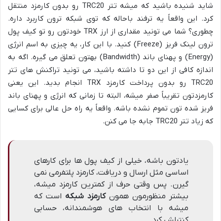
شاید شنیده باشید که میشه تتر TRC20 رو بدون کارمزد منتقل
کرد. این واقعاً یه ترفند باحاله که توی شبکه ترون کاربرد داره.
چطوری؟ شما می تونید مقداری از ارز TRX خودتون رو تو کیف پول
ترون لینک فریز (Freeze) کنید. با این کار، یه چیزی به اسم انرژی
(Energy) و پهنای باند (Bandwidth) بهتون تعلق می گیره. اگه به
اندازه کافی از این دو تا داشته باشید، می تونید تراکنش های تتر
TRC20 رو بدون پرداخت کارمزد TRX انجام بدید. این یعنی
کارمزدتون تقریباً صفر میشه، البته تا زمانی که انرژی و پهنای باند
فریز شده تون تموم نشده باشه. واقعاً یه راه حل عالی برای کسایی
که زیاد تتر TRC20 جابه جا می کنن.
یادتون باشه، خیلی از کیف پول ها برای کارهای
اساسی مثل ارسال و دریافت، کارمزد پلتفرمی نمی
گیرن. پس وقتی حرف از کمترین کارمزد میشه،
بیشتر منظورمون همون
کارمزد شبکه
است که
میشه با انتخاب های هوشمندانه، حسابی
کنترلش کرد.