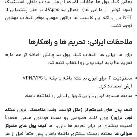
بعضی کیف پول ها امکانات اضافه ای مثل سواپ داخلی، استیکینگ
(سود گرفتن از دارایی ها)، اتصال به DApps، یا حتی پشتیبانی از
NFT دارن. اگه این قابلیت ها براتون مهمن، موقع انتخاب بهشون
توجه کنید.
ملاحظات ایرانی: تحریم ها و راهکارها
برای ما ایرانی ها، انتخاب کیف پول یه چالش اضافه تر هم داره:
تحریم ها! باید کیف پولی رو انتخاب کنیم که:
محدودیت IP برای ایران نداشته باشه یا بشه با VPN/VPS
ازش استفاده کرد.
سابقه مسدود کردن دارایی کاربران ایرانی رو نداشته باشه.
کیف پول های غیرمتمرکز (مثل تراست ولت، متامسک، ترون لینک،
لجر، ترزور)
چون کلید خصوصی رو دست خودتون میدن، معمولاً
امنیت بیشتری در برابر تحریم ها دارن. اما
کیف پول های متمرکز
صرافی ها
ممکنه ریسک بیشتری داشته باشن. پس حتماً قبل از هر