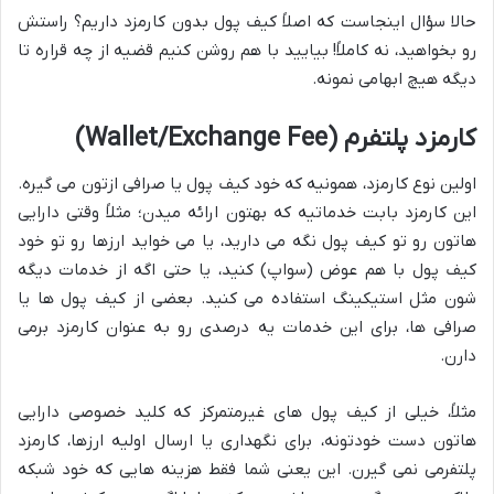
حالا سؤال اینجاست که اصلاً کیف پول بدون کارمزد داریم؟ راستش
رو بخواهید، نه کاملاً! بیایید با هم روشن کنیم قضیه از چه قراره تا
دیگه هیچ ابهامی نمونه.
کارمزد پلتفرم (Wallet/Exchange Fee)
اولین نوع کارمزد، همونیه که خود کیف پول یا صرافی ازتون می گیره.
این کارمزد بابت خدماتیه که بهتون ارائه میدن؛ مثلاً وقتی دارایی
هاتون رو تو کیف پول نگه می دارید، یا می خواید ارزها رو تو خود
کیف پول با هم عوض (سواپ) کنید، یا حتی اگه از خدمات دیگه
شون مثل استیکینگ استفاده می کنید. بعضی از کیف پول ها یا
صرافی ها، برای این خدمات یه درصدی رو به عنوان کارمزد برمی
دارن.
مثلاً، خیلی از کیف پول های غیرمتمرکز که کلید خصوصی دارایی
هاتون دست خودتونه، برای نگهداری یا ارسال اولیه ارزها، کارمزد
پلتفرمی نمی گیرن. این یعنی شما فقط هزینه هایی که خود شبکه