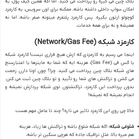
بلاک چین می گیره رو پرداخت می کنید. اما اگه همین کیف پول، یه
امکان سواپ داخلی داشته باشه، ممکنه برای اون سرویس، یه کارمزد
کوچولو ازتون بگیره. پس کارمزد پلتفرم میتونه صفر باشه، اما نه
همیشه و نه برای همه خدمات.
کارمزد شبکه (Network/Gas Fee)
اینجا می رسیم به کارمزدی که ازش هیچ فراری نیست! کارمزد شبکه
یا گس فی (Gas Fee)، هزینه ایه که شما به ماینرها یا اعتبارسنج
های شبکه بلاک چین پرداخت می کنید. چرا؟ چون اونا دارن زحمت
می کشن و تراکنش های شما رو تأیید و تو بلاک چین ثبت می کنن.
بدون پرداخت این کارمزد، تراکنشتون توی شبکه پردازش نمیشه و
انجام نمیشه که نمیشه!
حالا چی روی این کارمزد تاثیر می ذاره؟ چند تا عامل مهم هست:
شلوغی شبکه:
اگه شبکه شلوغ باشه و تراکنش ها زیاد، هزینه
هم میره بالا. مثل ترافیک جاده که هرچی سنگین تر باشه،