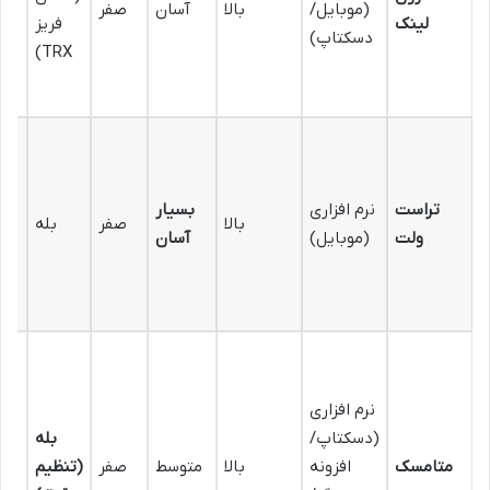
(موبایل/
بالا
آسان
صفر
لینک
فریز
دسکتاپ)
TRX)
0
0,
تراست
نرم افزاری
بسیار
بالا
صفر
بله
0,
ولت
(موبایل)
آسان
0,
on
نرم افزاری
(دسکتاپ/
بله
متامسک
افزونه
بالا
متوسط
صفر
(تنظیم
ق