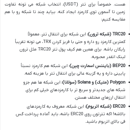
هست. خصوصاً برای تتر (USDT)، انتخاب شبکه می تونه تفاوت
زمین تا آسمون توی کارمزد ایجاد کنه. بیاید چند تا شبکه رو با هم
مقایسه کنیم:
TRC20 (شبکه ترون):
این شبکه برای انتقال تتر، معمولاً
کمترین کارمزد رو داره و حتی با فریز کردن TRX، می تونه تقریباً
رایگان باشه. برای همین هم کیف پول تتر TRC20 مثل ترون
لینک انقدر محبوبه.
BEP20 (بایننس اسمارت چین):
این شبکه هم کارمزد نسبتاً
پایینی داره و یه گزینه عالی برای انتقال تتر با هزینه کمه.
Polygon (متیک) و Solana (سولانا):
این شبکه ها هم جزو
شبکه های جدیدتر و سریع تر با کارمزدهای خیلی کم برای
انتقال ارزهای مختلف هستن.
ERC20 (شبکه اتریوم):
این شبکه، معروف به کارمزدهای
بالاشه! اگه تترتون روی ERC20 باشه، باید آماده پرداخت گس
فی بالای اتریوم باشید.