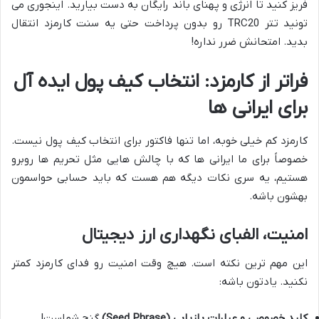
فریز کنید تا انرژی و پهنای باند رایگان به دست بیارید. اینجوری می
تونید تتر TRC20 رو بدون پرداخت حتی یه سنت کارمزد انتقال
بدید. امتحانش ضرر نداره!
فراتر از کارمزد: انتخاب کیف پول ایده آل
برای ایرانی ها
کارمزد کم خیلی خوبه، اما تنها فاکتور برای انتخاب کیف پول نیست.
خصوصاً برای ما ایرانی ها که با چالش هایی مثل تحریم ها روبرو
هستیم، یه سری نکات دیگه هم هست که باید حسابی حواسمون
بهشون باشه.
امنیت، الفبای نگهداری ارز دیجیتال
این مهم ترین نکته است. هیچ وقت امنیت رو فدای کارمزد کمتر
نکنید. یادتون باشه:
کلید خصوصی و عبارات بازیابی (Seed Phrase)
گنج شماست!