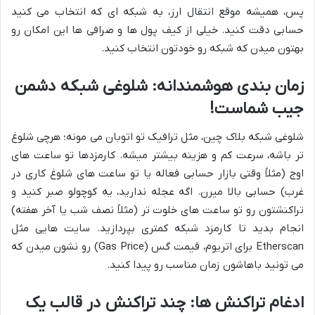
پس، همیشه موقع انتقال ارز، به شبکه ای که انتخاب می کنید
حسابی دقت کنید. خیلی از کیف پول ها و صرافی ها این امکان رو
بهتون میدن که شبکه رو خودتون انتخاب کنید.
زمان بندی هوشمندانه: شلوغی شبکه دشمن
جیب شماست!
شلوغی شبکه بلاک چین، مثل ترافیک تو اتوبان می مونه؛ هرچی شلوغ
تر باشه، سرعت کم و هزینه بیشتر میشه. کارمزدها تو ساعت های
اوج (مثلاً وقتی بازار حسابی فعاله یا تو ساعت های شلوغ کاری در
غرب) حسابی بالا میرن. اگه عجله ندارید، یه کوچولو صبر کنید و
تراکنشتون رو تو ساعت های خلوت تر (مثلاً نصف شب یا آخر هفته)
انجام بدید تا کارمزد شبکه کمتری بپردازید. سایت هایی مثل
Etherscan برای اتریوم، قیمت گس (Gas Price) رو نشون میدن که
می تونید باهاشون زمان مناسب رو پیدا کنید.
ادغام تراکنش ها: چند تراکنش در قالب یک