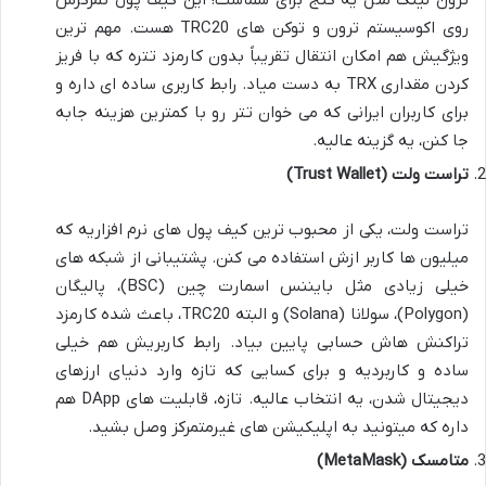
ترون لینک مثل یه گنج برای شماست! این کیف پول تمرکزش
روی اکوسیستم ترون و توکن های TRC20 هست. مهم ترین
ویژگیش هم امکان انتقال تقریباً بدون کارمزد تتره که با فریز
کردن مقداری TRX به دست میاد. رابط کاربری ساده ای داره و
برای کاربران ایرانی که می خوان تتر رو با کمترین هزینه جابه
جا کنن، یه گزینه عالیه.
تراست ولت (Trust Wallet)
تراست ولت، یکی از محبوب ترین کیف پول های نرم افزاریه که
میلیون ها کاربر ازش استفاده می کنن. پشتیبانی از شبکه های
خیلی زیادی مثل بایننس اسمارت چین (BSC)، پالیگان
(Polygon)، سولانا (Solana) و البته TRC20، باعث شده کارمزد
تراکنش هاش حسابی پایین بیاد. رابط کاربریش هم خیلی
ساده و کاربردیه و برای کسایی که تازه وارد دنیای ارزهای
دیجیتال شدن، یه انتخاب عالیه. تازه، قابلیت های DApp هم
داره که میتونید به اپلیکیشن های غیرمتمرکز وصل بشید.
متامسک (MetaMask)