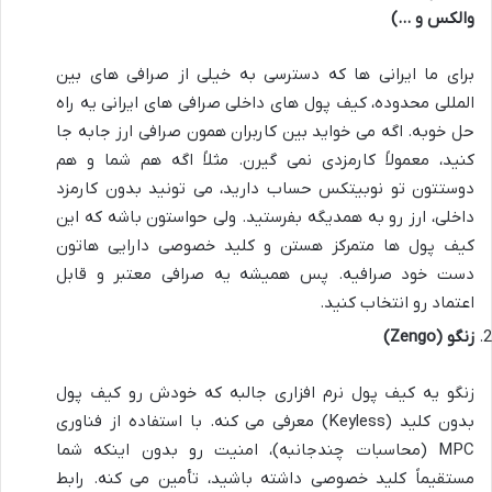
والکس و …)
برای ما ایرانی ها که دسترسی به خیلی از صرافی های بین
المللی محدوده، کیف پول های داخلی صرافی های ایرانی یه راه
حل خوبه. اگه می خواید بین کاربران همون صرافی ارز جابه جا
کنید، معمولاً کارمزدی نمی گیرن. مثلاً اگه هم شما و هم
دوستتون تو نوبیتکس حساب دارید، می تونید بدون کارمزد
داخلی، ارز رو به همدیگه بفرستید. ولی حواستون باشه که این
کیف پول ها متمرکز هستن و کلید خصوصی دارایی هاتون
دست خود صرافیه. پس همیشه یه صرافی معتبر و قابل
اعتماد رو انتخاب کنید.
زنگو (Zengo)
زنگو یه کیف پول نرم افزاری جالبه که خودش رو کیف پول
بدون کلید (Keyless) معرفی می کنه. با استفاده از فناوری
MPC (محاسبات چندجانبه)، امنیت رو بدون اینکه شما
مستقیماً کلید خصوصی داشته باشید، تأمین می کنه. رابط