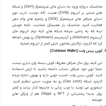
متامسک، دروازه ورود به دنیای مالی غیرمتمرکز (DeFi) و شبکه
های مبتنی بر اتریوم (EVM) هست. اگه دوست دارید توی
دنیای صرافی های غیرمتمرکز (DEX) و پلتفرم های وام دهی
فعالیت کنید، متامسک یار همیشگی شماست. نکته خوبش
اینه که به راحتی میشه شبکه های لایه دوم اتریوم مثل
آربیتروم (Arbitrum) و آپتیمیسم (Optimism) رو بهش اضافه
کرد که کارمزد تراکنش هاشون خیلی کمتر از اتریوم اصلیه.
کوین بیس ولت (Coinbase Wallet)
این کیف پول مال صرافی معروف کوین بیسه، ولی نیازی نیست
حتماً توی خود صرافی حساب داشته باشید تا ازش استفاده
کنید. کوین بیس ولت امنیت خوبی داره و بهتون اجازه میده
کارمزد شبکه (Gas Limit) رو به صورت دستی تنظیم کنید.
اینجوری می تونید با چرب زبانی با ماینرها کنار بیاید و کمتر
پول بدید! پشتیبانی از NFT و DApps هم از ویژگی های
خوبشه.