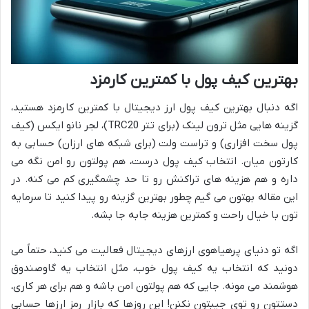
بهترین کیف پول با کمترین کارمزد
اگه دنبال بهترین کیف پول ارز دیجیتال با کمترین کارمزد هستید،
گزینه هایی مثل ترون لینک (برای تتر TRC20)، لجر نانو ایکس (کیف
پول سخت افزاری) و تراست ولت (برای شبکه های ارزان) حسابی به
کارتون میان. انتخاب کیف پول درست، هم پولتون رو امن نگه می
داره و هم هزینه های تراکنش رو تا حد چشمگیری کم می کنه. در
این مقاله بهتون می گیم چطور بهترین گزینه رو پیدا کنید تا سرمایه
تون با خیال راحت و کمترین هزینه جابه جا بشه.
اگه تو دنیای پرهیاهوی ارزهای دیجیتال فعالیت می کنید، حتماً می
دونید که انتخاب یه کیف پول خوب، مثل انتخاب یه گاوصندوق
هوشمند می مونه. جایی که هم پولتون امن باشه و هم برای هر کاری،
دستتون رو توی جیبتون نکنن! این روزها که بازار رمز ارزها حسابی