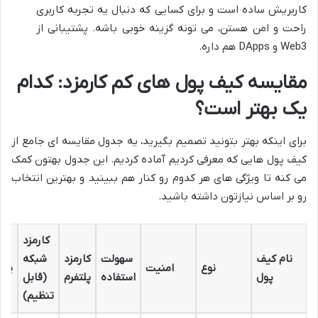
کاربریش ساده است و برای کسایی که دنبال یه تجربه کاربری
راحت و امن هستن، می تونه گزینه خوبی باشه. پشتیبانی از
Web3 و DApps هم داره.
مقایسه کیف پول های کم کارمزد: کدام
یک بهتر است؟
برای اینکه بهتر بتونید تصمیم بگیرید، یه جدول مقایسه ای جامع از
کیف پول هایی که معرفی کردیم آماده کردیم. این جدول بهتون کمک
می کنه تا ویژگی های هر کدوم رو کنار هم ببینید و بهترین انتخاب
رو بر اساس نیازتون داشته باشید.
کارمزد
ا
نام کیف
سهولت
کارمزد
شبکه
نوع
امنیت
پشت
پول
استفاده
پلتفرم
(قابل
تنظیم)