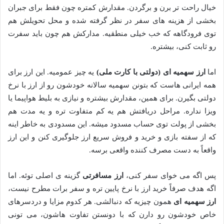
خیال راحت تر برن و برگردن. مقدارش کمتره چون فقط برای جبران
بخشی از هزینه های سفر در نظر گرفته شده و محل تحویلش هم
توی فرودگاهه که خب خیلی منطقیه. مدارکش هم چون باید سفرت
رو ثابت کنی، بیشتره.
اما
ارز سهمیه ای (دولتی با کارت ملی)
یه چیز عمومیه. این ارز برای
همه ایرانی هاست که بتونن سهمیه سالانه خودشون رو از ارز با نرخ
دولتی بگیرن. برای همین، مقدارش بیشتره و نیازی به بلیط هواپیما یا
ویزا نداره. مراحل دریافتش هم یه کم متفاوت تره و یه مدت هم
بخشی از پولت توی حساب مسدود میشه. این مسدودی به خاطر اینه
که از سفته بازی و خرید و فروش سریع ارز جلوگیری کنن و این ارز
واقعاً به دست مصرف کننده واقعی برسه.
پس اگه می خوای سفر کنی،
ارز مسافرتی
گزینه ی اصلی توئه. اما
اگه هدف صرفاً خرید ارز با نرخ پایین تره و سفر برات مطرح نیست،
ارز سهمیه ای
همون چیزیه که دنبالشی. هر کدوم مزایا و دردسرهای
خاص خودشون رو دارن که با دونستن تفاوت هاشون، می تونی