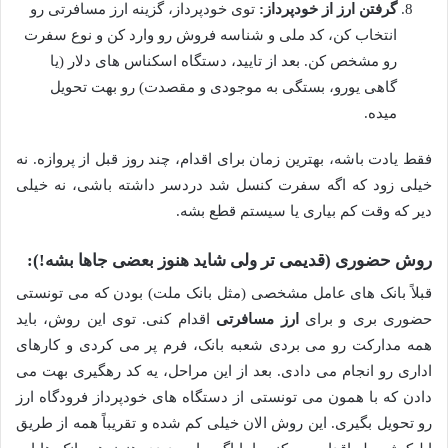
گرفتن ارز از خودپرداز:
توی خودپرداز، گزینه ارز مسافرتی رو
انتخاب کن، کد ملی و شناسه فروش رو وارد کن و نوع سفرت
رو مشخص کن. بعد از تایید، دستگاه اسکناس های دلار (یا
گاهی یورو، بستگی به موجودی و مقصدت) رو بهت تحویل
میده.
فقط یادت باشه، بهترین زمان برای اقدام، چند روز قبل از پروازه. نه
خیلی زود که اگه سفرت کنسل شد دردسر داشته باشی، نه خیلی
دیر که وقت کم بیاری یا سیستم قطع بشه.
روش حضوری (قدیمی تر ولی شاید هنوز بعضی جاها بشه!):
قبلاً بانک های عامل مشخصی (مثل بانک ملت) بودن که می تونستی
حضوری بری و برای
ارز مسافرتی
اقدام کنی. توی این روش، باید
همه مدارکت رو می بردی شعبه بانک، فرم پر می کردی و کارهای
اداری رو انجام می دادی. بعد از این مراحل، یه کد رهگیری بهت می
دادن که با همون می تونستی از دستگاه های خودپرداز فرودگاه ارز
رو تحویل بگیری. این روش الان خیلی کم شده و تقریباً همه از طریق