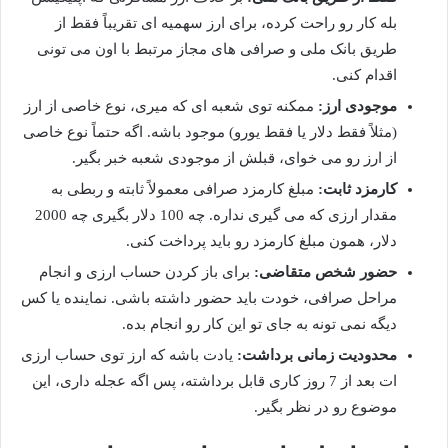
بله کار رو راحت کرده، برای ارز سهمیه ای تقریباً فقط از
طریق بانک ملی و صرافی های مجاز مرتبط با اون می تونی
اقدام کنی.
موجودی ارز:
ممکنه توی شعبه ای که میری، نوع خاصی از ارز
(مثلاً فقط دلار یا فقط یورو) موجود باشه. اگه حتماً نوع خاصی
از ارز رو می خوای، قبلش از موجودی شعبه خبر بگیر.
کارمزد ثابت:
مبلغ کارمزد صرافی معمولاً ثابته و ربطی به
مقدار ارزی که می گیری نداره. چه 100 دلار بگیری چه 2000
دلار، همون مبلغ کارمزد رو باید پرداخت کنی.
حضور شخص متقاضی:
برای باز کردن حساب ارزی و انجام
مراحل صرافی، خودت باید حضور داشته باشی. نماینده یا کس
دیگه نمی تونه به جای تو این کار رو انجام بده.
محدودیت زمانی برداشت:
یادت باشه که ارز توی حساب ارزی
ات بعد از 7 روز کاری قابل برداشته، پس اگه عجله داری، این
موضوع رو در نظر بگیر.