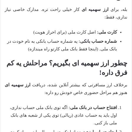
بله، برای
ارز سهمیه ای
کار خیلی راحت تره. مدارک خاصی نیاز
نداری، فقط:
کارت ملی:
اصل کارت ملی (برای احراز هویت)
شماره حساب بانکی:
یه شماره حساب بانکی به نام خودت در
بانک ملی. (اینجا فقط بانک ملی کارتو راه میندازه)
چطور ارز سهمیه ای بگیریم؟ مراحلش یه کم
فرق داره!
برخلاف ارز مسافرتی که بیشتر آنلاین شده، دریافت
ارز سهمیه ای
هنوز هم مراحل حضوری خاص خودش رو داره:
افتتاح حساب در بانک ملی:
اگه توی بانک ملی حساب نداری،
اول باید یه حساب عادی (ریالی) توی یکی از شعبه های بانک
ملی باز کنی.
ایجاد حساب ارزی:
بعد از اینکه حساب ریالی ات رو باز کردی،