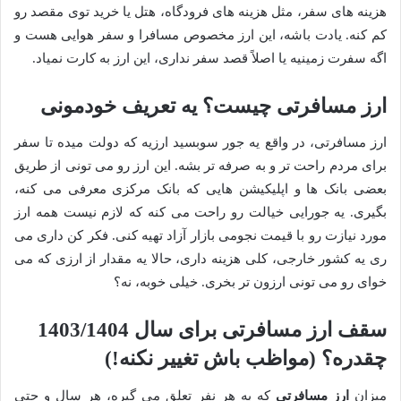
هزینه های سفر، مثل هزینه های فرودگاه، هتل یا خرید توی مقصد رو
کم کنه. یادت باشه، این ارز مخصوص مسافرا و سفر هوایی هست و
اگه سفرت زمینیه یا اصلاً قصد سفر نداری، این ارز به کارت نمیاد.
ارز مسافرتی چیست؟ یه تعریف خودمونی
ارز مسافرتی، در واقع یه جور سوبسید ارزیه که دولت میده تا سفر
برای مردم راحت تر و به صرفه تر بشه. این ارز رو می تونی از طریق
بعضی بانک ها و اپلیکیشن هایی که بانک مرکزی معرفی می کنه،
بگیری. یه جورایی خیالت رو راحت می کنه که لازم نیست همه ارز
مورد نیازت رو با قیمت نجومی بازار آزاد تهیه کنی. فکر کن داری می
ری یه کشور خارجی، کلی هزینه داری، حالا یه مقدار از ارزی که می
خوای رو می تونی ارزون تر بخری. خیلی خوبه، نه؟
سقف ارز مسافرتی برای سال 1403/1404
چقدره؟ (مواظب باش تغییر نکنه!)
میزان
ارز مسافرتی
که به هر نفر تعلق می گیره، هر سال و حتی