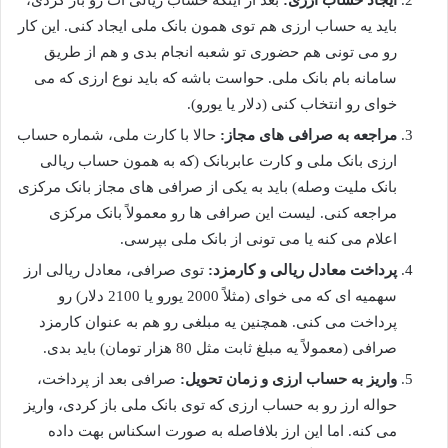
باید یه حساب ارزی هم توی همون بانک ملی ایجاد کنی. این کار
رو می تونی هم حضوری تو شعبه انجام بدی و هم از طریق
سامانه بام بانک ملی. حواست باشه که باید نوع ارزی که می
خوای رو انتخاب کنی (دلار یا یورو).
مراجعه به صرافی های مجاز:
حالا با کارت ملی، شماره حساب
ارزی بانک ملی و کارت عابربانک (که به همون حساب ریالی
بانک ملیت وصله) باید به یکی از صرافی های مجاز بانک مرکزی
مراجعه کنی. لیست این صرافی ها رو معمولاً بانک مرکزی
اعلام می کنه یا می تونی از بانک ملی بپرسی.
پرداخت معادل ریالی و کارمزد:
توی صرافی، معادل ریالی ارز
سهمیه ای که می خوای (مثلاً 2000 یورو یا 2100 دلار) رو
پرداخت می کنی. همچنین یه مبلغی رو هم به عنوان کارمزد
صرافی (معمولاً یه مبلغ ثابت مثل 80 هزار تومان) باید بدی.
واریز به حساب ارزی و زمان تحویل:
صرافی بعد از پرداخت،
حواله ارز رو به حساب ارزی که توی بانک ملی باز کردی، واریز
می کنه. اما این ارز بلافاصله به صورت اسکناس بهت داده