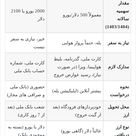
مقدار
سهمیه
2000 یورو یا 2100
معمولاً 500 دلار/یورو
سالانه
دلار
(1403/1404)
خیر، نیازی به سفر
نیاز به سفر
بله، حتماً پرواز هوایی
نیست
کارت ملی، گذرنامه، بلیط
کارت ملی، شماره
مدارک لازم
هواپیما، ویزا (در صورت
حساب بانک ملی
نیاز)، رسید عوارض خروج
نحوه
حضوری (بانک ملی
بیشتر آنلاین (اپلیکیشن بله)
درخواست
و صرافی های مجاز)
محل تحویل
خودپردازهای فرودگاه (بعد
شعب بانک ملی (بعد
ارز
از گیت خروج)
از 7 روز کاری)
نوع ارز
دلار یا یورو (بسته به
غالباً دلار (گاهی یورو)
دریافتی
موجودی بانک)