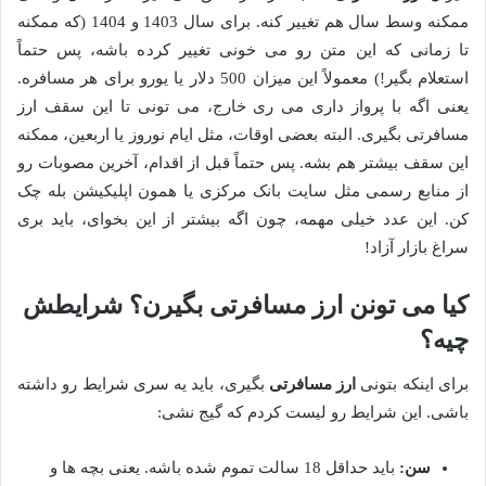
ممکنه وسط سال هم تغییر کنه. برای سال 1403 و 1404 (که ممکنه
تا زمانی که این متن رو می خونی تغییر کرده باشه، پس حتماً
استعلام بگیر!) معمولاً این میزان 500 دلار یا یورو برای هر مسافره.
یعنی اگه با پرواز داری می ری خارج، می تونی تا این سقف ارز
مسافرتی بگیری. البته بعضی اوقات، مثل ایام نوروز یا اربعین، ممکنه
این سقف بیشتر هم بشه. پس حتماً قبل از اقدام، آخرین مصوبات رو
از منابع رسمی مثل سایت بانک مرکزی یا همون اپلیکیشن بله چک
کن. این عدد خیلی مهمه، چون اگه بیشتر از این بخوای، باید بری
سراغ بازار آزاد!
کیا می تونن ارز مسافرتی بگیرن؟ شرایطش
چیه؟
برای اینکه بتونی
ارز مسافرتی
بگیری، باید یه سری شرایط رو داشته
باشی. این شرایط رو لیست کردم که گیج نشی:
سن:
باید حداقل 18 سالت تموم شده باشه. یعنی بچه ها و