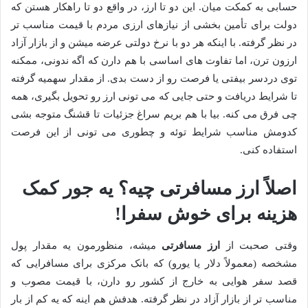
حسابی به کمکت میان. این دو تا ارز، در واقع دو تا راهکار هستن که
دولت برای تأمین بخشی از نیازهای ارزی مردم با قیمت مناسب تر
در نظر گرفته. با اینکه هر دو با نرخ دولتی عرضه میشن و از بازار آزاد
ارزون ترن، اما تفاوت های اساسی با هم دارن که اگه ندونی، ممکنه
توی دردسر بیفتی یا فرصت رو از دست بدی. از مقدار سهمیه گرفته
تا شرایط دریافت و حتی جایی که می تونی ارز رو تحویل بگیری، همه
چی فرق می کنه. بیا با هم بریم سراغ جزئیات تا قشنگ متوجه بشی
کدومش مناسب شرایط توئه و چطوری می تونی از این فرصت
استفاده کنی.
اصلاً ارز مسافرتی چیه؟ یه جور کمک
هزینه برای خوش سفرا!
وقتی صحبت از
ارز مسافرتی
میشه، منظورمون یه مقدار پول
مشخصه (معمولاً دلار یا یورو) که بانک مرکزی برای مسافرایی که
قصد سفر هوایی به خارج از کشور رو دارن، با قیمت مصوب و
مناسب تر از بازار آزاد در نظر گرفته. هدفش هم اینه که یه کم از بار