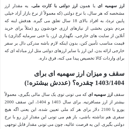
ارز سهمیه ای
یا همون
ارز دولتی با کارت ملی
، یه مقدار ارز
مشخصه که هر سال، با نرخ دولتی (که معمولاً از نرخ بازار آزاد خیلی
پایین تره)، به افراد بالای 18 سال تعلق می گیره. هدفش اینه که
مردم بتونن بخشی از نیازهای ارزی خودشون رو (مثلاً برای خرید
آنلاین از سایت های خارجی، نگهداری ارز، یا حتی سرمایه گذاری) با
قیمت مناسب تأمین کنن، بدون اینکه لازم باشه مدرکی دال بر سفر
خارجی ارائه بدن. این ارز با سایر ارزهای دولتی مثل ارز مبادله ای که
برای واردات کالا تخصیص پیدا می کنه، فرق داره.
سقف و میزان ارز سهمیه ای برای
1403/1404 چقدره؟ (عددش بیشتره!)
سقف
ارز سهمیه ای
که می تونی توی یک سال مالی بگیری، معمولاً
بیشتر از ارز مسافرتیه. برای سال 1403 و 1404، این سقف 2000
یورو یا 2100 دلار برای هر کد ملی تعیین شده. این یعنی اگه هیچ
سفری هم نداشته باشی، باز هم می تونی این مقدار ارز رو با نرخ
دولتی بگیری. این یه فرصت عالیه، چون می تونی مقدار قابل توجهی