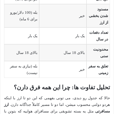
مسدود
بله (100 دلار/یورو
شدن بخشی
خیر
برای 6 ماه)
از ارز
تعداد دفعات
یک بار
یک بار
در سال
محدودیت
بالای 18 سال
بالای 18 سال
سنی
تعلق به سفر
بله (نیازی به سفر
خیر
زمینی
نیست)
تحلیل تفاوت ها: چرا این همه فرق دارن؟
حالا که جدول رو دیدی، می تونی بفهمی که این دو تا ارز با اینکه
هردو دولتی محسوب میشن، اما دو تا مسیر کاملاً جداگانه دارن.
ارز
مسافرتی
مثل یه بسته تشویقی برای مسافرای هواییه که بتونن با