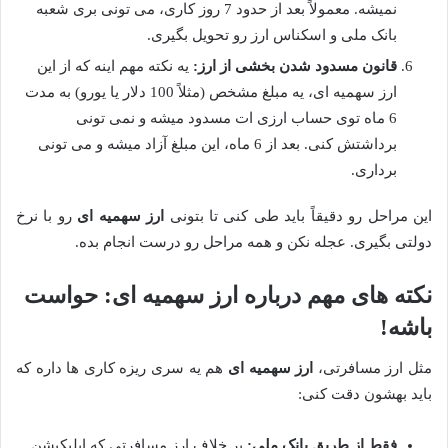
نمیشه. معمولاً بعد از حدود 7 روز کاری، می تونی بری شعبه
بانک ملی و اسکناس ارز رو تحویل بگیری.
قانون مسدود شدن بخشی از ارز:
یه نکته مهم اینه که از این
ارز سهمیه ای، یه مبلغ مشخص (مثلاً 100 دلار یا یورو) به مدت
6 ماه توی حساب ارزی ات مسدود میشه و نمی تونی
برداشتش کنی. بعد از 6 ماه، این مبلغ آزاد میشه و می تونی
برداری.
این مراحل رو دقیقاً باید طی کنی تا بتونی
ارز سهمیه ای
رو با نرخ
دولتی بگیری. عجله نکن و همه مراحل رو درست انجام بده.
نکته های مهم درباره ارز سهمیه ای: حواست
باشه!
مثل ارز مسافرتی،
ارز سهمیه ای
هم یه سری ریزه کاری ها داره که
باید بهشون دقت کنی:
فقط از طریق بانک ملی:
بر خلاف ارز مسافرتی که اپلیکیشن