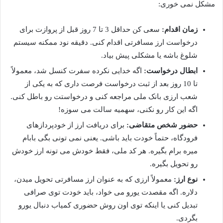
مشکل نمی خوری:
زمان اقدام:
سعی کن حداقل 3 تا 7 روز قبل از پروازت برای
درخواست ارز مسافرتی اقدام کنی. دقیقه نود ممکنه سیستم
شلوغ باشه یا مشکلی پیش بیاد.
ابطال درخواست:
اگه خدایی نکرده سفرت کنسل شد، معمولاً
تا 10 روز بعد از ثبت درخواست فرصت داری که به یکی از
شعب ارزی بانک ملی مراجعه کنی و درخواستت رو باطل کنی.
اگه این کار رو نکنی، سهمیه سالت می سوزه!
حضور شخص متقاضی:
برای دریافت ارز از خودپردازهای
فرودگاه، حتماً خودت باید باشی. یعنی نمی تونی بگی بابام
میره برام بگیره. هر کد ملی، فقط خودش می تونه ارز خودش
رو تحویل بگیره.
نوع ارز:
معمولاً ارزی که به عنوان ارز مسافرتی تحویل میدن،
دلاره. اگه مقصدت یورو می خواد، باید خودت توی صرافی
تبدیل کنی یا اینکه توی اون روش حضوری کمیاب دنبال یورو
بگردی.