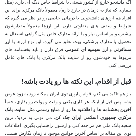
اگه دانشجو خارج از کشور هستی یا شرایط خاص دیگه ای داری (مثل
بیماری که نیاز به درمان در خارج داره)، معمولاً بانک مرکزی برای این
افراد هم ارزهای دانشجویی یا درمانی خاصی رو در نظر می گیره که
شرایط و سقف های متفاوتی دارن. این ارزها معمولاً مقدارشون
بیشتره و بر اساس نیاز و با ارائه مدارک خاص مثل گواهی اشتغال به
تحصیل یا مدارک پزشکی، بهت تعلق می گیره. این نوع ارزها با
ارز
مسافرتی
و
ارز سهمیه ای عمومی
فرق دارن و باید بخشنامه های
مربوط به خودشون رو از سایت بانک مرکزی یا بانک های عامل
بررسی کنی.
قبل از اقدام، این نکته ها رو یادت باشه!
باز هم تاکید می کنم، قوانین ارزی توی ایران ممکنه زود به زود عوض
بشه. پس قبل از اینکه هر کاری بکنی و وقت و پولت رو بذاری، حتماً
آخرین بخشنامه ها و اطلاعیه ها رو از منابع رسمی مثل سایت بانک
مرکزی جمهوری اسلامی ایران چک کن
. می تونی به نزدیک ترین
شعبه بانک ملی هم مراجعه کنی و ازشون راهنمایی بگیری. اطلاعات
توی این مقاله بر اساس آخرین قوانین موجود تا زمان نگارش هست،