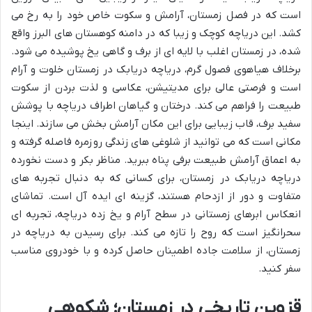
است که در فصل زمستان، آرامش و سکوت خاص خود را به رخ می
کشد. این دریاچه کوچک و زیبا که در دامنه کوهستان های البرز واقع
شده، در زمستان اغلب با لایه ای از برف و گاهی یخ پوشیده می شود.
برخلاف هیاهوی فصول گرم، دریاچه دریابک در زمستان خلوت و آرام
است و فرصتی عالی برای مدیتیشن، عکاسی و لذت بردن از سکوت
طبیعت را فراهم می کند. درختان و گیاهان اطراف دریاچه با پوشش
سفید برف، قاب زیبایی برای این مکان آرامش بخش می سازند. اینجا
مکانی است که می توانید از شلوغی های زندگی روزمره فاصله گرفته و
به اعماق آرامش طبیعت برفی پناه ببرید. مناظر بکر و دست نخورده
دریاچه دریابک در زمستان، برای کسانی که به دنبال تجربه های
متفاوت و دور از ازدحام هستند، گزینه ای ایده آل است. تماشای
انعکاس ابرهای زمستانی در سطح آرام و یخ زده دریاچه، تجربه ای
سحرانگیز است که روح را تازه می کند. برای رسیدن به دریاچه در
زمستان، از سلامت جاده اطمینان حاصل کرده و با خودروی مناسب
سفر کنید.
قزوین تاریخی در زمستان؛ شکوهی