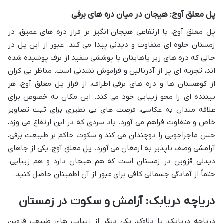
پل معلق آوج: هیجان در میان دره های برفی
پل معلق آوج، با ارتفاعی هیجان انگیز بر فراز دره های عمیق، در
زمستان جلوه ای متفاوت و دیدنی پیدا می کند. عبور از این پل در
حالی که دره های زیر پاهایتان با پوششی سفید از برف پوشیده شده
اند، تجربه ای پر از آدرنالین و فراموش نشدنی است. مناظر بی کران
از کوهستان ها و دره های برفی اطراف، از فراز پل معلق آوج، هر
بیننده ای را محو زیبایی خود می کند. این مکان به خصوص برای
علاقه مندان به عکاسی، فرصت های بی نظیری برای ثبت تصاویر
خاص و متفاوت فراهم می آورد. باد سردی که در این ارتفاع می وزد،
حس ماجراجویی را دوچندان می کند و سکوت حاکم بر طبیعت برفی،
آرامشی وصف ناپذیر به ارمغان می آورد. پل معلق آوج، یکی از جاهای
دیدنی قزوین در زمستان است که هم هیجان دارد و هم زیبایی.
حتماً از آمادگی جسمانی کافی برای عبور از آن اطمینان حاصل کنید.
دریاچه دریابک: آرامش و سکوت در زمستان
دریاچه دریابک، یا دلاوک، یکی دیگر از زیبایی های طبیعی قزوین