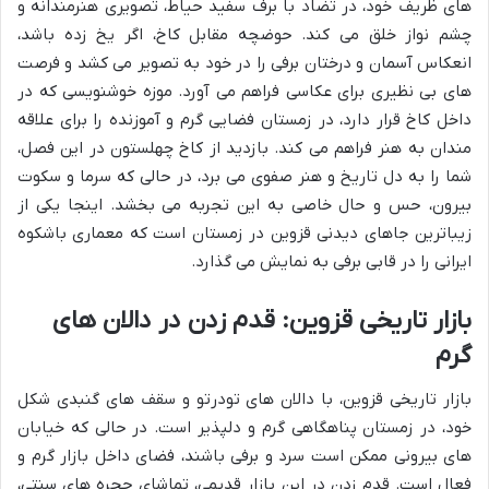
های ظریف خود، در تضاد با برف سفید حیاط، تصویری هنرمندانه و
چشم نواز خلق می کند. حوضچه مقابل کاخ، اگر یخ زده باشد،
انعکاس آسمان و درختان برفی را در خود به تصویر می کشد و فرصت
های بی نظیری برای عکاسی فراهم می آورد. موزه خوشنویسی که در
داخل کاخ قرار دارد، در زمستان فضایی گرم و آموزنده را برای علاقه
مندان به هنر فراهم می کند. بازدید از کاخ چهلستون در این فصل،
شما را به دل تاریخ و هنر صفوی می برد، در حالی که سرما و سکوت
بیرون، حس و حال خاصی به این تجربه می بخشد. اینجا یکی از
زیباترین جاهای دیدنی قزوین در زمستان است که معماری باشکوه
ایرانی را در قابی برفی به نمایش می گذارد.
بازار تاریخی قزوین: قدم زدن در دالان های
گرم
بازار تاریخی قزوین، با دالان های تودرتو و سقف های گنبدی شکل
خود، در زمستان پناهگاهی گرم و دلپذیر است. در حالی که خیابان
های بیرونی ممکن است سرد و برفی باشند، فضای داخل بازار گرم و
فعال است. قدم زدن در این بازار قدیمی، تماشای حجره های سنتی،