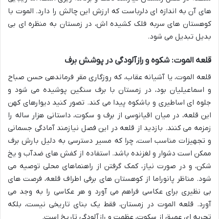
های آن به اندازه ای دلرباست که ارزش این چالش را دارد. الموت با
کوهستان های سربه فلک کشیده اش، در زمستان به منظره ای بی
بدیل تبدیل می شود.
قلعه الموت: شکوه و رازآلودگی در پوشش برف
قلعه الموت، یا آشیانه عقاب، که روزگاری مقر فرماندهی حسن صباح
و اسماعیلیان بود، در زمستان با برف سنگین پوشیده می شود و
جلوه ای اساطیری و باشکوه پیدا می کند. تصور کنید دیوارهای کهن
این قلعه، در میان اقیانوسی از برف و سکوت، داستانی هزار ساله را
زمزمه می کنند. بازدید از قلعه در این فصل نیازمند آمادگی جسمانی
و تجهیزات مناسب است، چرا که مسیر دسترسی به دلیل بارش برف
ممکن است دشوار و لغزنده باشد. استفاده از کفش های ضدآب و یخ
شکن، و در صورت نیاز، کمک گرفتن از راهنماهای محلی توصیه می
شود. مناظر پانوراما از کوهستان های برفی اطراف قلعه، فرصت های
بی نظیری برای عکاسی فراهم می آورد و هر عکاسی را به وجد می
آورد. قلعه الموت در زمستان، فقط یک بنای تاریخی نیست، بلکه
تجربه ای عمیق از سکوت، عظمت و رازآلودگی تاریخ است.