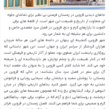
جاهای دیدنی قزوین در زمستان فرصتی بی نظیر برای تماشای جلوه
ای متفاوت از تاریخ و طبیعت این شهر است. از قلعه های برفی
الموت تا بازارهای گرم و دنج، قزوین در فصل سرد مقصدی خاص و
دلنشین برای هر سلیقه ای به شمار می رود.
شهر قزوین، گنجینه ای پنهان در دامنه های البرز، هر ساله میزبان
هزاران گردشگر از سراسر ایران و جهان است. این شهر باستانی که
روزگاری پایتخت ایران صفوی بود، مملو از آثار تاریخی و فرهنگی است
که در کنار طبیعت بکر و چشم نوازش، هر بازدیدکننده ای را شیفته
خود می کند. اما شاید کمتر کسی قزوین را به عنوان یک مقصد ایده
آل برای سفر در فصل سرد سال بشناسد؛ در حالی که قزوین در
زمستان، با پوشش سفید و درخشان برف، سیمایی رویایی و فراموش
نشدنی به خود می گیرد. تصور کنید بناهای تاریخی باوقار در میان
انبوهی از برف، آبشارهای یخ زده که همچون مجسمه های بلورین می
درخشند، و روستاهایی دنج و آرام که در سکوت برفی خود، پناهگاهی
گرم و صمیمی برای شما فراهم می کنند. فصل زمستان در قزوین، فراتر