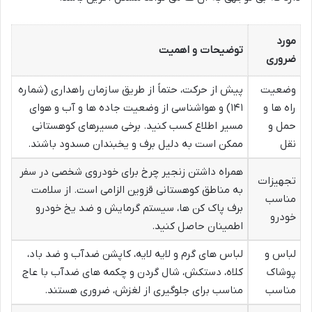
مورد
توضیحات و اهمیت
ضروری
وضعیت
پیش از حرکت، حتماً از طریق سازمان راهداری (شماره
راه ها و
۱۴۱) و هواشناسی از وضعیت جاده ها و آب و هوای
حمل و
مسیر اطلاع کسب کنید. برخی مسیرهای کوهستانی
نقل
ممکن است به دلیل برف و یخبندان مسدود باشند.
همراه داشتن زنجیر چرخ برای خودروی شخصی در سفر
تجهیزات
به مناطق کوهستانی قزوین الزامی است. از سلامت
مناسب
برف پاک کن ها، سیستم گرمایش و ضد یخ خودرو
خودرو
اطمینان حاصل کنید.
لباس و
لباس های گرم و لایه لایه، کاپشن ضدآب و ضد باد،
پوشاک
کلاه، دستکش، شال گردن و چکمه های ضدآب با عاج
مناسب
مناسب برای جلوگیری از لغزش، ضروری هستند.