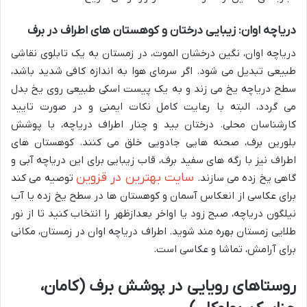
دریاچه اوان: زیبایی درختان و کوهستان های اطراف در برف
دریاچه اوان، نگین درخشان الموت، در زمستان به یک تابلوی نقاشی
طبیعی تبدیل می شود. اگر سرمای هوا به اندازه کافی شدید باشد،
سطح دریاچه یخ می زند و به یک پیست اسکی طبیعی روی یخ بدل
می گردد، البته با رعایت کامل نکات ایمنی و در صورت تایید
کارشناسان محلی. درختان بید و چنار اطراف دریاچه، با پوشش
بلورین برف، صحنه هایی جادویی خلق می کنند. کوهستان های
اطراف نیز با رگه های سفید برف، قاب زیبایی برای این دریاچه آبی و
سایت بهترین در قزوين
گاهی یخ زده می سازند.
توصیه می کند
برای عکاسی از انعکاس آسمان و کوهستان ها در سطح یخ زده یا آب
نیلگون دریاچه، صبح زود یا اواخر بعدازظهر را انتخاب کنید تا از نور
طلایی زمستان بهره مند شوید. اطراف دریاچه اوان در زمستان، مکانی
برای آرامش، تماشا و عکاسی است.
روستاهای رویایی در پوشش برف (کامان،