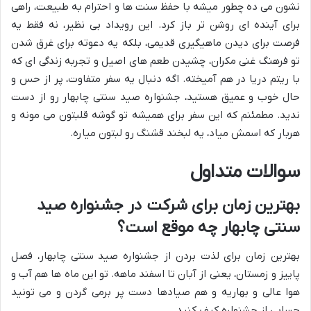
نشون می ده چطور میشه با حفظ سنت ها و احترام به طبیعت، راهی
برای آینده ای روشن تر باز کرد. این رویداد بی نظیر، نه فقط یه
فرصت برای دیدن ماهیگیری قدیمی، بلکه یه دعوته برای غرق شدن
تو فرهنگ غنی مکران، چشیدن طعم های اصیل و تجربه زندگی ای که
با ریتم دریا در هم آمیخته. اگه دنبال یه سفر متفاوت، پر از حس و
حال خوب و عمیق هستید، جشنواره صید سنتی چابهار رو از دست
ندید. مطمئنم که این سفر برای همیشه تو گوشه قلبتون می مونه و
هربار که اسمش میاد، یه لبخند قشنگ رو لبتون میاره.
سوالات متداول
بهترین زمان برای شرکت در جشنواره صید
سنتی چابهار چه موقع است؟
بهترین زمان برای لذت بردن از جشنواره صید سنتی چابهار، فصل
پاییز و زمستان، یعنی از آبان تا اسفند ماهه. تو این ماه ها هم آب و
هوا عالی و بهاریه و هم صیادها دست پر برمی گردن و می تونید
حسابی از جشنواره کیف کنید.