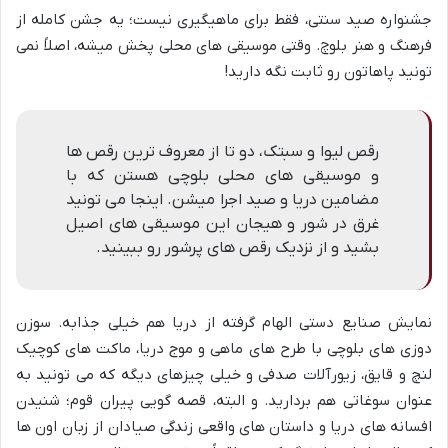
جشنواره صید سنتی، فقط برای ماهیگیری نیست؛ یه جشن کامله از
فرهنگ و هنر بلوچ. وقتی موسیقی های محلی پخش میشه، اصلاً نمی
تونید پاهاتون رو ثابت نگه دارید!
رقص لیوا و سبتک، دو تا از معروف ترین رقص ها
و موسیقی های محلی بلوچی هستن که با
مضامین دریا و صید اجرا میشن. اینجا می تونید
غرق در شور و هیجان این موسیقی های اصیل
بشید و از نزدیک رقص های پرشور رو ببینید.
نمایش صنایع دستی الهام گرفته از دریا هم خیلی جذابه. سوزن
دوزی های بلوچی با طرح های ماهی و موج دریا، ماکت های کوچیک
لنچ و قایق، زیورآلات صدفی و خیلی چیزهای دیگه که می تونید به
عنوان سوغاتی هم بردارید. و البته، قصه گویی پیران قوم؛ شنیدن
افسانه های دریا و داستان های واقعی زندگی صیادان از زبان اون ها