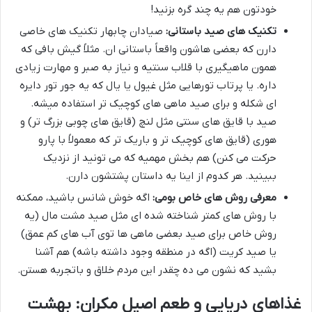
خودتون هم یه چند گره بزنید!
تکنیک های صید باستانی:
صیادان چابهار تکنیک های خاصی
دارن که بعضی هاشون واقعاً باستانی ان. مثلاً گیش بافی که
همون ماهیگیری با قلاب سنتیه و نیاز به صبر و مهارت زیادی
داره. یا پرتاب تورهایی مثل غیول یا یال که یه جور تور دایره
ای شکله و برای صید ماهی های کوچیک تر استفاده میشه.
صید با قایق های سنتی مثل لنچ (قایق های چوبی بزرگ تر) و
هوری (قایق های کوچیک تر و باریک تر که معمولاً با پارو
حرکت می کنن) هم بخش مهمیه که می تونید از نزدیک
ببینید. هر کدوم از اینا یه داستان پشتشون دارن.
معرفی روش های خاص بومی:
اگه خوش شانس باشید، ممکنه
با روش های کمتر شناخته شده ای مثل صید مشت مال (یه
روش خاص برای صید بعضی ماهی ها توی آب های کم عمق)
یا صید کریت (اگه در منطقه وجود داشته باشه) هم آشنا
بشید که نشون می ده چقدر این مردم خلاق و باتجربه هستن.
غذاهای دریایی و طعم اصیل مکران: بهشت