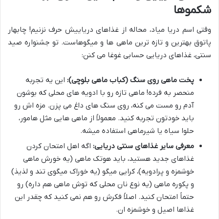
شکموها
وقتی اسم دریا میاد، محاله از غذاهای دریاییش حرف نزنیم! چابهار
پاتوق بهترین و تازه ترین ماهی ها و میگوهاست. تو جشنواره صید
سنتی، غذاهای دریایی حسابی غوغا می کنن:
پخت ماهی روی سنگ (کباب ماهی بلوچی):
این یه تجربه
منحصر به فرده! ماهی تازه رو با ادویه های محلی که بوشون
آدم رو مست می کنه، روی سنگ های داغ می پزن. مزه اش رو
باید خودتون تجربه کنید. معمولاً از ماهی هایی مثل هامور،
حلوا سیاه یا شیرماهی استفاده میشه.
معرفی سایر غذاهای سنتی دریایی:
اگه اهل امتحان کردن
غذاهای جدید هستید، باید هوتک ماهی (یه خورش ماهی
خوشمزه و پرادویه)، کرایی میگو (یه خوراک میگوی تند و لذیذ)
و پکوره ماهی (یه نوع نان محلی که توش ماهی هم داره) رو
حتماً امتحان کنید. اصلاً فکرش رو هم نمی کنید که چقدر این
غذاها اصیل و خوشمزه ان.