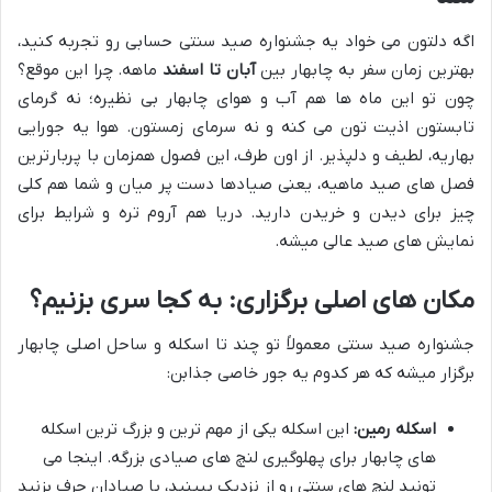
اگه دلتون می خواد یه جشنواره صید سنتی حسابی رو تجربه کنید،
بهترین زمان سفر به چابهار بین
آبان تا اسفند
ماهه. چرا این موقع؟
چون تو این ماه ها هم آب و هوای چابهار بی نظیره؛ نه گرمای
تابستون اذیت تون می کنه و نه سرمای زمستون. هوا یه جورایی
بهاریه، لطیف و دلپذیر. از اون طرف، این فصول همزمان با پربارترین
فصل های صید ماهیه، یعنی صیادها دست پر میان و شما هم کلی
چیز برای دیدن و خریدن دارید. دریا هم آروم تره و شرایط برای
نمایش های صید عالی میشه.
مکان های اصلی برگزاری: به کجا سری بزنیم؟
جشنواره صید سنتی معمولاً تو چند تا اسکله و ساحل اصلی چابهار
برگزار میشه که هر کدوم یه جور خاصی جذابن:
اسکله رمین:
این اسکله یکی از مهم ترین و بزرگ ترین اسکله
های چابهار برای پهلوگیری لنچ های صیادی بزرگه. اینجا می
تونید لنچ های سنتی رو از نزدیک ببینید، با صیادان حرف بزنید