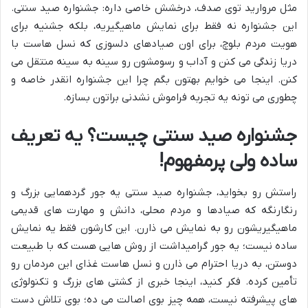
مثل مروارید توی صدف، درخشش خاصی داره: جشنواره صید سنتی.
این جشنواره نه فقط برای نمایش ماهیگیریه، بلکه جشنیه برای
هویت مردم بلوچ، برای اون صیادهای دلسوزی که نسل هاست با
دریا زندگی می کنن و آداب و رسومشون رو سینه به سینه منتقل می
کنن. اینجا می خوایم بهتون بگم چرا این جشنواره انقدر خاصه و
چطوری می تونه یه تجربه فراموش نشدنی براتون بسازه.
جشنواره صید سنتی چیست؟ یه تعریف
ساده ولی پرمفهوم!
راستش رو بخواید، جشنواره صید سنتی یه جور گردهمایی بزرگ و
رنگارنگه که صیادها و مردم محلی، دانش و مهارت های قدیمی
ماهیگیریشون رو به نمایش می ذارن. این کارشون فقط یه نمایش
ساده نیست؛ یه جور گرامیداشت از روش هایی هست که با طبیعت
دوستن، به دریا احترام می ذارن و نسل هاست غذای این مردمان رو
تأمین کرده. فکر کنید، اینجا خبری از کشتی های بزرگ و تکنولوژی
های پیشرفته نیست، همه چیز بوی اصالت می ده؛ بوی تلاش دست