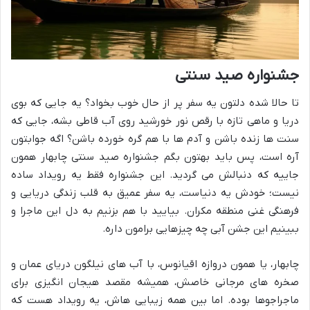
جشنواره صید سنتی
تا حالا شده دلتون یه سفر پر از حال خوب بخواد؟ یه جایی که بوی
دریا و ماهی تازه با رقص نور خورشید روی آب قاطی بشه، جایی که
سنت ها زنده باشن و آدم ها با هم گره خورده باشن؟ اگه جوابتون
آره است، پس باید بهتون بگم جشنواره صید سنتی چابهار همون
جاییه که دنبالش می گردید. این جشنواره فقط یه رویداد ساده
نیست؛ خودش یه دنیاست، یه سفر عمیق به قلب زندگی دریایی و
فرهنگی غنی منطقه مکران. بیایید با هم بزنیم به دل این ماجرا و
ببینیم این جشن آبی چه چیزهایی برامون داره.
چابهار، یا همون دروازه اقیانوس، با آب های نیلگون دریای عمان و
صخره های مرجانی خاصش، همیشه مقصد هیجان انگیزی برای
ماجراجوها بوده. اما بین همه زیبایی هاش، یه رویداد هست که