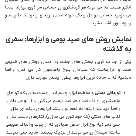
انگیز هست که می تونه هر گردشگری رو حسابی سر ذوق بیاره. اینجا
می تونید حسابی تو دل زندگی مردم محلی برید و از نزدیک با رسم و
رسومشون آشنا بشید.
نمایش روش های صید بومی و ابزارها: سفری
به گذشته
یکی از جذاب ترین بخش های جشنواره، دیدن روش های قدیمی
صید و ابزارهاییه که صیادان بلوچ باهاشون کار می کنن. واقعاً
دیدنیه که با ساده ترین ابزارها، چطور اینقدر مهارت دارن:
توربافی دستی و ساخت ابزار:
چشم انداز دست هایی که تورهای
ماهیگیری رو با دقت و ظرافت ترمیم می کنن یا از نو می بافن،
واقعاً دیدنیه. اینجا نه فقط تور، بلکه ابزارهای دیگه ای مثل
قلاب های سنتی (که خودشون می سازن)، لنگرهای دست ساز و
حتی دَمّو (یه نوع ابزار خاص صیادی که از چوب و الیاف طبیعی
ساخته میشه) رو می تونید از نزدیک ببینید. شاید حتی بتونید