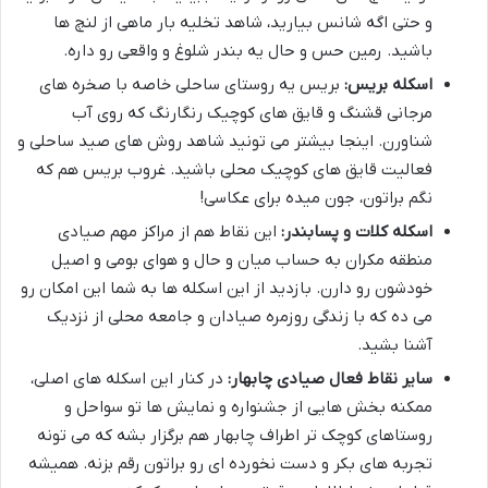
و حتی اگه شانس بیارید، شاهد تخلیه بار ماهی از لنچ ها
باشید. رمین حس و حال یه بندر شلوغ و واقعی رو داره.
اسکله بریس:
بریس یه روستای ساحلی خاصه با صخره های
مرجانی قشنگ و قایق های کوچیک رنگارنگ که روی آب
شناورن. اینجا بیشتر می تونید شاهد روش های صید ساحلی و
فعالیت قایق های کوچیک محلی باشید. غروب بریس هم که
نگم براتون، جون میده برای عکاسی!
اسکله کلات و پسابندر:
این نقاط هم از مراکز مهم صیادی
منطقه مکران به حساب میان و حال و هوای بومی و اصیل
خودشون رو دارن. بازدید از این اسکله ها به شما این امکان رو
می ده که با زندگی روزمره صیادان و جامعه محلی از نزدیک
آشنا بشید.
سایر نقاط فعال صیادی چابهار:
در کنار این اسکله های اصلی،
ممکنه بخش هایی از جشنواره و نمایش ها تو سواحل و
روستاهای کوچک تر اطراف چابهار هم برگزار بشه که می تونه
تجربه های بکر و دست نخورده ای رو براتون رقم بزنه. همیشه