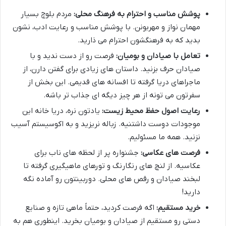
پوشش مناسب و احترام به فرهنگ محلی:
مردم بلوچ بسیار
مهمان نواز و مهربونن. با پوشش مناسب و رعایت ادب، نشون
بدید که به فرهنگشون احترام می ذارید.
تعامل با صیادان و بومیان:
فرصت رو از دست ندید و با
صیادان حرف بزنید. داستان های زیادی برای گفتن دارن، از
ماجراهای دریا گرفته تا افسانه های قدیمی. این بخش از
سفرتون می تونه از هر چیز دیگه ای جذاب تر باشه.
رعایت اصول حفظ محیط زیست:
یادتون نره، دریا خانه این
موجودات دوست داشتنیه. زباله نریزید و به اکوسیستم آسیب
نزنید. همه ما مسئولیم.
فرصت های عکاسی:
جشنواره پر از لحظه های ناب برای
عکاسیه. از لنچ های رنگارنگ و تورهای ماهیگیری گرفته تا
لبخند صیادان و رقص های محلی. دوربینتون رو آماده نگه
دارید!
خرید مستقیم:
اگه فرصت کردید، حتماً ماهی تازه و صنایع
دستی رو مستقیم از صیادان و بومیان بخرید. اینطوری هم به