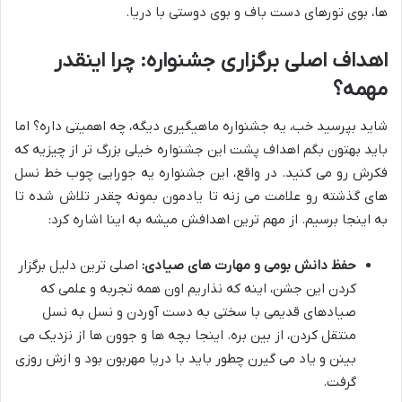
ها، بوی تورهای دست باف و بوی دوستی با دریا.
اهداف اصلی برگزاری جشنواره: چرا اینقدر
مهمه؟
شاید بپرسید خب، یه جشنواره ماهیگیری دیگه، چه اهمیتی داره؟ اما
باید بهتون بگم اهداف پشت این جشنواره خیلی بزرگ تر از چیزیه که
فکرش رو می کنید. در واقع، این جشنواره یه جورایی چوب خط نسل
های گذشته رو علامت می زنه تا یادمون بمونه چقدر تلاش شده تا
به اینجا برسیم. از مهم ترین اهدافش میشه به اینا اشاره کرد:
حفظ دانش بومی و مهارت های صیادی:
اصلی ترین دلیل برگزار
کردن این جشن، اینه که نذاریم اون همه تجربه و علمی که
صیادهای قدیمی با سختی به دست آوردن و نسل به نسل
منتقل کردن، از بین بره. اینجا بچه ها و جوون ها از نزدیک می
بینن و یاد می گیرن چطور باید با دریا مهربون بود و ازش روزی
گرفت.