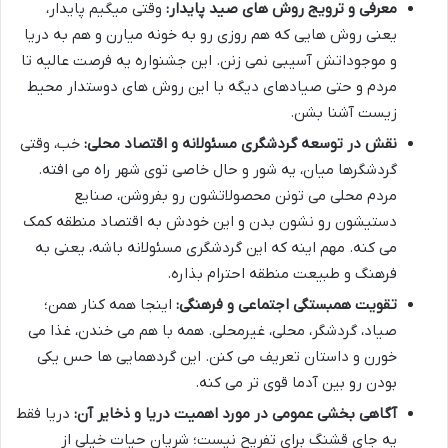
معرفی و ترویج روش های صید پایدار:
وقتی میگیم پایدار،
یعنی روش هایی که هم روزی رو به خونه میارن و هم به دریا
و موجوداتش آسیبی نمی زنن. این جشنواره یه فرصت عالیه تا
مردم و حتی صیادهای دیگه با این روش های دوستدار محیط
زیست آشنا بشن.
نقش در توسعه گردشگری مسئولانه و اقتصاد محلی:
خب، وقتی
گردشگرها میان، یه شور و حال خاصی توی شهر راه می افته.
مردم محلی می تونن محصولاتشون رو بفروشن، صنایع
دستیشون رو نشون بدن و این خودش به اقتصاد منطقه کمک
می کنه. مهم اینه که این گردشگری مسئولانه باشه، یعنی به
فرهنگ و طبیعت منطقه احترام بذاره.
تقویت همبستگی اجتماعی و فرهنگی:
اینجا همه کنار همن؛
صیاد، گردشگر، محلی، غیرمحلی. همه با هم می خندن، غذا می
خورن و داستان تعریف می کنن. این گردهمایی ها حس یکی
بودن رو بین آدما قوی تر می کنه.
آگاهی بخشی عمومی در مورد اهمیت دریا و ذخایر آن:
دریا فقط
یه جای قشنگ برای تفریح نیست؛ شریان حیات خیلی از