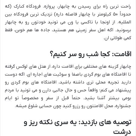
راحت ترین راه برای رسیدن به چابهار، پروازه. فرودگاه کنارک (که
حدوداً ۵۰ کیلومتر با چابهار فاصله داره) نزدیک ترین فرودگاه بین
المللیه. از اونجا با تاکسی یا ون می تونید خودتون رو به چابهار
برسونید. اگه اهل سفر زمینی هم هستید، جاده ها هم خوبن، فقط
کمی طولانی ان.
اقامت: کجا شب رو سر کنیم؟
چابهار گزینه های مختلفی برای اقامت داره، از هتل های لوکس گرفته
تا اقامتگاه های بوم گردی باصفا و سوئیت های اجاره ای. اگه دوست
دارید تجربه محلی تری داشته باشید، اقامتگاه های بوم گردی رو
پیشنهاد می کنم؛ واقعاً حس و حال جالبی دارن و می تونید با مردم
بومی بیشتر آشنا بشید. حتماً قبل از سفر و مخصوصاً تو ایام
جشنواره، محل اقامتتون رو رزرو کنید چون حسابی شلوغ میشه.
توصیه های بازدید: یه سری نکته ریز و
درشت