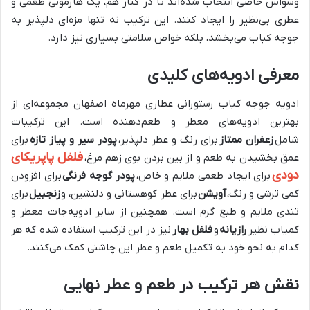
وسواس خاصی انتخاب شده‌اند تا در کنار هم، یک هارمونی طعمی و
عطری بی‌نظیر را ایجاد کنند. این ترکیب نه تنها مزه‌ای دلپذیر به
جوجه کباب می‌بخشد، بلکه خواص سلامتی بسیاری نیز دارد.
معرفی ادویه‌های کلیدی
ادویه جوجه کباب رستورانی عطاری مهرماه اصفهان مجموعه‌ای از
بهترین ادویه‌های معطر و طعم‌دهنده است. این ترکیبات
شامل
زعفران ممتاز
برای رنگ و عطر دلپذیر،
پودر سیر و پیاز تازه
برای
فلفل پاپریکای
عمق بخشیدن به طعم و از بین بردن بوی زهم مرغ،
دودی
برای ایجاد طعمی ملایم و خاص،
پودر گوجه فرنگی
برای افزودن
کمی ترشی و رنگ،
آویشن
برای عطر کوهستانی و دلنشین، و
زنجبیل
برای
تندی ملایم و طبع گرم است. همچنین از سایر ادویه‌جات معطر و
کمیاب نظیر
رازیانه
و
فلفل بهار
نیز در این ترکیب استفاده شده که هر
کدام به نحو خود به تکمیل طعم و عطر این چاشنی کمک می‌کنند.
نقش هر ترکیب در طعم و عطر نهایی