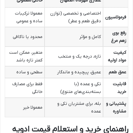
عطاری مهرماه اصفهان
خانگی/معمولی
اختصاصی و تخصصی (توازن
معمولا ترکیبات
فرمولاسیون
دقیق طعم و عطر)
ساده و عمومی
رفع بوی
کامل و مؤثر
محدود یا ناکافی
زهم مرغ
کیفیت
متغیر، ممکن است
تازه، درجه یک و منتخب
مواد اولیه
کمتر تازه باشد
عمق طعم
عمیق، پیچیده و ماندگار
سطحی و ساده
قابلیت
تکی و عمده (با
فقط برای مصارف
خرید
بسته‌بندی‌های متنوع)
خانگی
پشتیبانی و
بله، برای مشتریان تکی و
معمولا خیر
مشاوره
عمده
راهنمای خرید و استعلام قیمت ادویه