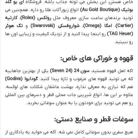
خاص هستن، این بخش می تونه جذاب باشه. فروشگاه
ای یو گلد
بوتیک (Au Gold Boutique)
انواع زیورآلات طلا رو داره. همچنین می
تونید برندهای ساعت سازی معروف مثل
رولکس (Rolex)
،
کارتیه
(Cartier)
،
امگا (Omega)
،
شواروفسکی (Swarovski)
و
تگ هوئر
(TAG Heuer)
رو اینجا پیدا کنید و از نزدیک کیفیت و زیبایی اون ها
رو ببینید.
قهوه و خوراکی های خاص:
اگه اهل قهوه هستید،
سون 24 (Seven 24)
یکی از بهترین جاهاییه
که می تونید قهوه های مرغوب و تازه پیدا کنید.
گودایوا (Godiva)
هم که نیازی به معرفی نداره، بهشت عاشقان شکلات های لوکسه.
علاوه بر این ها، انواع شیرینی جات محلی قطر و دسرهای بین المللی
رو هم می تونید برای خودتون یا به عنوان سوغاتی بخرید.
سوغات قطر و صنایع دستی:
هیچ سفری بدون سوغاتی کامل نمی شه. اگه می خواید یه یادگاری از