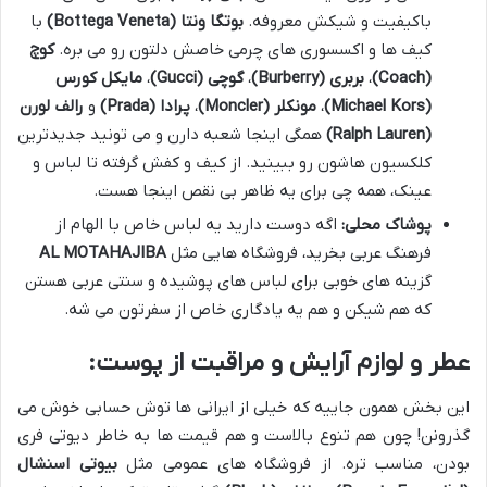
باکیفیت و شیکش معروفه.
بوتگا ونتا (Bottega Veneta)
با
کیف ها و اکسسوری های چرمی خاصش دلتون رو می بره.
کوچ
(Coach)
،
بربری (Burberry)
،
گوچی (Gucci)
،
مایکل کورس
(Michael Kors)
،
مونکلر (Moncler)
،
پرادا (Prada)
و
رالف لورن
(Ralph Lauren)
همگی اینجا شعبه دارن و می تونید جدیدترین
کلکسیون هاشون رو ببینید. از کیف و کفش گرفته تا لباس و
عینک، همه چی برای یه ظاهر بی نقص اینجا هست.
پوشاک محلی:
اگه دوست دارید یه لباس خاص با الهام از
فرهنگ عربی بخرید، فروشگاه هایی مثل
AL MOTAHAJIBA
گزینه های خوبی برای لباس های پوشیده و سنتی عربی هستن
که هم شیکن و هم یه یادگاری خاص از سفرتون می شه.
عطر و لوازم آرایش و مراقبت از پوست:
این بخش همون جاییه که خیلی از ایرانی ها توش حسابی خوش می
گذرونن! چون هم تنوع بالاست و هم قیمت ها به خاطر دیوتی فری
بودن، مناسب تره. از فروشگاه های عمومی مثل
بیوتی اسنشال