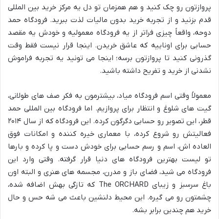
پروازتون رو چک کنید و هم همزمان تو دل یه مرکز خرید بین المللی
قدم بزنید و از تجربه خرید بدون مالیات لذت ببرید. فرودگاه حمد
دوحه، واقعاً چیزی فراتر از یه فرودگاه معمولیه و خودش یه مقصد
حسابی برای اوناییه که عاشق خریدن. اینجا قرار نیست فقط وقت
گذرونی کنید تا پروازتون برسه؛ اینجا می تونید یه تجربه فراموش
نشدنی از خرید و تفریح داشته باشید.
معمولاً وقتی اسم فرودگاه میاد، بیشترمون به فکر صف های طولانی،
گیت های شلوغ و انتظار برای پروازیم. اما فرودگاه بین المللی حمد
قطر، این تصویر رو حسابی دگرگون کرده. این فرودگاه که از سال ۲۰۱۴
فعالیتش رو شروع کرده، با معماری خیره کننده و امکانات فوق
العاده اش، اسم و رسم حسابی برای خودش دست و پا کرده و بارها
تو لیست بهترین فرودگاه های دنیا قرار گرفته. وقتی وارد این
فرودگاه می شید، فضای باز و مدرن، مجسمه های هنری و البته اون
باغ سرسبز و زیبای The ORCHARD که تازگی بهش اضافه شده،
چشمتون رو می گیره. این محیط دلنشین باعث می شه حس و حال
خرید هم چندین برابر بشه.