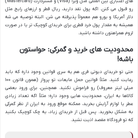
های اعتباری بین المللی مثل ویزا (Visa) و مسترکارت (Mastercard)
رو قبول می کنن. اگه پول نقد دارید، ریال قطر و ارزهای رایج مثل
دلار آمریکا و یورو هم معمولاً پذیرفته می شن. البته توصیه می شه
همیشه یه مقدار پول خرد قطری برای خریدای کوچیک تر یا در صورت
لزوم همراهتون داشته باشید.
محدودیت های خرید و گمرکی: حواستون
باشه!
حتی تو خریدای دیوتی فری هم یه سری قوانین وجود داره که باید
رعایت کنید. مثلاً قوانین حمل مایعات تو پرواز (همون قانون ۱۰۰
میلی لیتر معروف) رو فراموش نکنید. همچنین، برای ورود بعضی
کالاها به ایران، محدودیت هایی وجود داره؛ مثلاً اگه تعداد زیادی
عطر یا لوازم آرایش بخرید، ممکنه موقع ورود به ایران از نظر گمرکی
به مشکل بخورید. پس قبل از خریدای زیاد، یه چک کوچیک بکنید
که تو فرودگاه مقصد اذیت نشید.