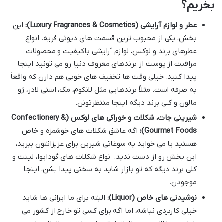
بخریم؟
عطر و لوازم آرایشی (Luxury Fragrances & Cosmetics):
این
بخش، یکی از محبوب ترین قسمت های دیوتی فریه. انواع
عطرهای برند و لوکس، لوازم آرایشی باکیفیت و محصولات
مراقبت از پوست از برندهای معروف دنیا رو می تونید اینجا
پیدا کنید. خیلی وقت ها تخفیف های خوبی هم دارن که واقعاً
به صرفه است. مثلاً برندهایی مثل لانکوم، مک، استی لادر، ژو
مالون و کلی برند دیگه اینجا منتظرتونن.
شیرینی جات، شکلات و خوراکی های لوکس (Confectionery &
Gourmet Foods):
اگه عاشق شکلات های خوشمزه و خاص
هستید یا می خواید یه سوغاتی شیرین برای عزیزانتون ببرید،
این بخش رو از دست ندید. انواع شکلات های گودایوا، لینت و
کلی برند دیگه که تو بازار شاید به سختی پیدا بشن، اینجا
موجودن.
نوشیدنی های خاص (Liquor):
البته برای ما ایرانی ها شاید
خیلی کاربردی نباشه، اما اگه برای کسی تو خارج از کشور می