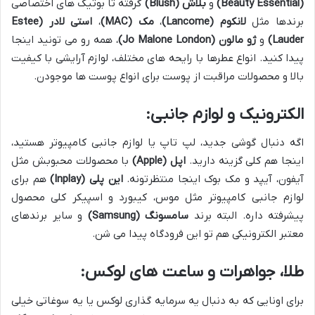
(Beauty Essential)
و
بلاش (Blush)
گرفته تا بوتیک های اختصاصی
برندها مثل
لانکوم (Lancome)
،
مک (MAC)
،
استی لادر (Estee
Lauder)
و
ژو مالون (Jo Malone London)
، همه رو می تونید اینجا
پیدا کنید. انواع عطرها با رایحه های مختلف، لوازم آرایشی با کیفیت
بالا و محصولات مراقبت از پوست برای انواع پوست ها موجودن.
الکترونیک و لوازم جانبی:
اگه دنبال گوشی جدید، لپ تاپ یا لوازم جانبی کامپیوتر هستید،
اینجا هم کلی گزینه دارید.
اپل (Apple)
با محصولات محبوبش مثل
آیفون، آیپد و مک بوک اینجا منتظرتونه.
این پلی (Inplay)
هم برای
لوازم جانبی کامپیوتر مثل موس، کیبورد و اسپیکر کلی محصول
پیشرفته داره. البته برند
سامسونگ (Samsung)
و سایر برندهای
معتبر الکترونیکی هم تو این فرودگاه پیدا می شن.
طلا، جواهرات و ساعت های لوکس:
برای اونایی که به دنبال یه سرمایه گذاری لوکس یا یه سوغاتی خیلی