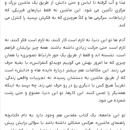
غذا و آب گرفته تا لباس و حتی دانش، از طریق یک ماشین بزرگ و
مرکزی تأمین می شود. این ماشین نه فقط نیازهای فیزیکی، که
ارتباطات، سرگرمی ها و کلاً هرچیزی که به فکرش برسید را کنترل می
کند.
آدم ها تو این دنیا، نه لازم است کار کنند، نه لازم است فکر کنند، نه
لازم است حتی حرکت زیادی داشته باشند. همه چیز برایشان فراهم
است. نشسته اند و فقط از طریق یک جور «ارتباط تصویری» یا همان
چیزی که ما امروز بهش می گوییم «ویدئو کنفرانس»، با بقیه حرف
می زنند. این مکالمات هم بیشتر درباره «ایده ها» و «دانش» است
که از طریق ماشین به دستشان رسیده، نه تجربیات واقعی زندگی.
تقریباً هیچ کس با دیگری رو در رو حرف نمی زند، چه برسد به اینکه
همدیگر را لمس کنند. این کارها، تو این دنیا، ممنوع و حتی زشت
شمرده می شود.
تو این جامعه، یک کتاب مقدس هم وجود دارد به نام «کتابچه
راهنمای ماشین». هرکس مشکلی داشته باشد یا سؤالی برایش پیش