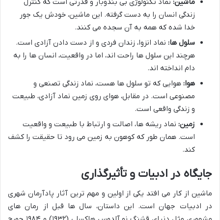
ماشین:
نماد تکنولوژی بی بندوبار و قدرتی است که کنترل
زندگی انسان را به دست گرفته. این ماشین، خودش یک جور
خدا شده که همه به آن سجده می کنند.
سلول ها:
نماد انزوا، زندان فردی و از دست دادن آزادی است.
هرچند این سلول ها راحت اند، اما در واقعیت، انسان ها را به
دام انداخته اند.
هوا:
هوایی که تو سلول ها هست، نماد زندگی تصنعی و
مصنوعی است. در مقابل، هوای روی زمین نماد آزادی، طبیعت
و زندگی واقعی است.
زمین:
نماد ریشه ها، اصالت و ارتباط با طبیعت و واقعیت
است. همان طور که کوهون به زمین می رود تا حقیقت را کشف
کند.
جایگاه در ادبیات و تأثیرگذاری
ماشین از کار می افتد یکی از اولین و مهم ترین آثار پادآرمان شهری
در ادبیات جهان است. این داستان، سال ها قبل از رمان های
مشهوری مثل دنیای قشنگ نو آلدوس هاکسلی (۱۹۳۲) و ۱۹۸۴ جورج