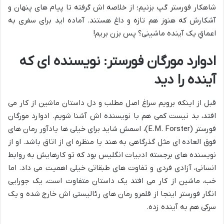
شاهکار فورستر گپ بزنیم؛ از خلاصه اش گرفته تا پیام های پنهان و
آشکارش که هنوز هم تازه و داغ هستند. آماده اید برای سفری به
اعماقِ یک آینده ماشینی؟ پس بزن بریم!
ادوارد مورگان فورستر: نویسنده ای که
آینده را دید
قبل از اینکه برویم سراغ اصل مطلب و دل داستان ماشین از کار می
افتد، بد نیست کمی هم با نویسنده اش آشنا شویم. ادوارد مورگان
فورستر (E.M. Forster)، اسمش شاید برای خیلی ها یادآور رمان های
فوق العاده ای مثل گذرگاهی به هند یا منظره ای از اتاق باشد. او از
نویسنده های برجسته ادبیات انگلیس بود که تو کارهایش به روابط
انسانی، آزادی فردی و تفاوت های طبقاتی خیلی اهمیت می داد. اما
خب، ماشین از کار می افتد یک داستان متفاوت است، یک جورایی
انگار فورستر اینجا از قلمرو رمان های رئالیستی اش خارج شده و یک
سرکی هم به آینده زده.