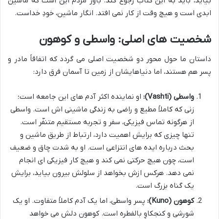
بیاید، باید به این کتاب رجوع کند. باور مردم این است که ماشین
ابدی است و هیچ وقت از کار نمی افتد. انگار ماشین، خودِ خداست.
شخصیت های اصلی: واسطی و کوهون
داستان ما حول محور دو شخصیت اصلی می گردد که اتفاقاً مادر و
پسر هم هستند، اما دنیاهایشان از زمین تا آسمان فرق دارد:
واسطی (Vashti):
او نماینده اکثر آدم های این جامعه است؛
زنی که کاملاً مطیع و راضی به زندگی ماشینی اش است. واسطی
از هرگونه تماس فیزیکی، سفر و تجربه مستقیم متنفّر است.
تنها چیزی که برایش اهمیت دارد، ارتباط از طریق ماشین و
بحث درباره ایده های انتزاعی است. او به شدت چاق و ضعیف
است، چون هیچ حرکتی نمی کند و هیچ کار فیزیکی ای انجام
نمی دهد. هرکس ازش بخواهد از سلولش بیرون بیاید، برایش
یک گناه بزرگ است.
کوهون (Kuno):
پسر واسطی، اما یک آدم کاملاً متفاوت. او یک
شورشی و کنجکاوِ بالفطره است. کوهون دلش می خواهد