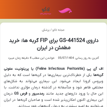
منو
تغی
مجله لاکو
/
پزشکی
داروی GS-441524 برای FIP گربه ها: خرید
مطمئن در ایران
آخرین به روز رسانی: 05/07/1404
خواندن این مطلب 4 دقیقه زمان میبرد
اف آی پی
(Feline Infectious Peritonitis)
یا پریتونیت عفونی
گربه‌ها
یکی از خطرناک‌ترین بیماری‌ها در گربه‌ها است که به دلیل
ویروس کرونا ایجاد می‌شود. این بیماری می‌تواند به شکل‌های
مختلفی ظاهر شود و متأسفانه در گذشته درمان مؤثری نداشت. با
این حال با ورود داروهای جدید مانند
رمدسیور
و
قرص
GS
درمان
این بیماری اکنون امکان‌پذیر شده است و صاحبان گربه‌ها در ایران
می‌توانند به امید بیشتری به درمان گربه‌های خود بپردازند.