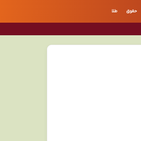
حقوق
طلا