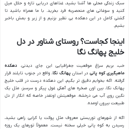
سبک زندگی محلی ها آشنا بشید، غذاهای دریایی تازه و حلال میل
کنید و سوغاتی های منحصربه فرد بخرید. با ما همراه باشید تا
گشتی کامل در این دهکده بی نظیر بزنیم و از زیر و بمش باخبر
بشیم.
اینجا کجاست؟ روستای شناور در دل
خلیج پهانگ نگا
خب، بریم سراغ موقعیت جغرافیایی این جای دیدنی.
دهکده
ماهیگیری کوه پانی
در استان
پهانگ نگا
، واقع در جنوب تایلند قرار
گرفته. اگه بخوایم دقیق تر بگیم، این دهکده درست در قلب خلیج
پهانگ نگا، بین اون صخره های آهکی غول پیکر و سرسبز، مثل یک
نگین روی آب می درخشه. موقعیتش اونقدر خاصه که انگار از دل
طبیعت بیرون اومده.
اگه از شهرهای توریستی معروف مثل پوکت یا کرابی راهی بشید،
رسیدن به کوه پانی خیلی سخته نیست. معمولاً تورهای یک روزه