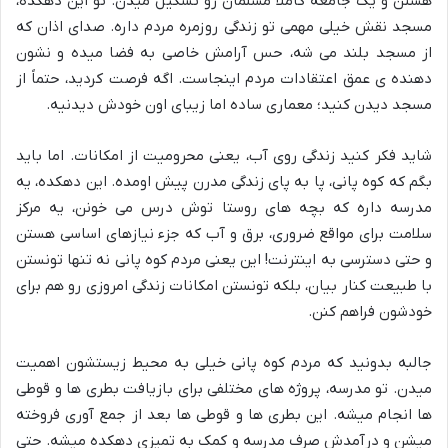
هستن و یک جامعه کاملاً مسلمان رو تشکیل میدن. تو این دهکده،
مسجد نقش خیلی مهمی تو زندگی روزمره مردم داره. صدای اذان که
از مسجد بلند می شه، حس آرامش خاصی به فضا میده و نشون
دهنده ی عمق اعتقادات مردم اینجاست. اگه فرصت کردید، حتماً از
مسجد دیدن کنید؛ معماری ساده اما زیبای اون خودش دیدنیه.
شاید فکر کنید زندگی روی آب، یعنی محرومیت از امکانات. اما باید
بگم که کوه پانی، پا به پای زندگی مدرن پیش اومده. این دهکده، یه
مدرسه داره که بچه های روستا توش درس می خونن، یه مرکز
سلامت برای مواقع ضروری، برق و آب که جزء نیازهای اساسی هستن
و حتی دسترسی به اینترنت! این یعنی مردم کوه پانی نه تنها تونستن
با طبیعت کنار بیان، بلکه تونستن امکانات زندگی امروزی رو هم برای
خودشون فراهم کنن.
جالبه بدونید که مردم کوه پانی خیلی به محیط زیستشون اهمیت
میدن. تو مدرسه، پروژه های مختلفی برای بازیافت بطری ها و قوطی
ها انجام میشه. این بطری ها و قوطی ها بعد از جمع آوری فروخته
میشن و درآمدش صرف مدرسه و کمک به تمیزی دهکده میشه. حتی