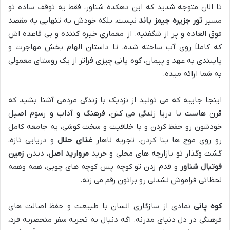
تا الان متوجه شدید که این دهکده شناور، فقط یه توقف ساده تو
مسیر
تور جزیره جیمز باند
نیست، بلکه خودش به تنهایی یه مقصد
فوق العاده و پر از شگفتیه. از معماری خیره کننده و بی قاعده اش
که کاملاً روی آب ساخته شده، تا داستان الهام بخش مهاجرت و
پایبندی به عهد و پیمان، کوه پانی چیزی فراتر از یک روستای معمولی
به شما ارائه میده.
اینجا جاییه که می تونید از نزدیک با زندگی مردمی آشنا بشید که
قرن هاست با دریا زندگی می کنن، فرهنگ و آداب و رسوم اصیل
خودشون رو حفظ کردن و با خلاقیت و سخت کوشی، یه جامعه کامل
رو روی موج ها بنا کردن. تجربه ناهار
غذای حلال
و دریایی تازه،
گشت وگذار تو بازارچه های محلی و خرید
مروارید اصل
، دیدن
زمین
فوتبال شناور
و قدم زدن تو کوچه پس کوچه های چوبی، همه وهمه
لحظاتی فراموش نشدنی رو براتون رقم می زنه.
کوه پانی
نمادی از سازگاری انسان با طبیعت و حفظ اصالت های
فرهنگی در دل دنیای مدرنه. اگه دنبال یه تجربه سفر منحصربه فرد،