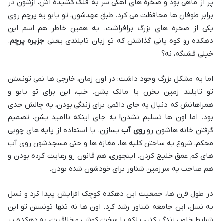
پر از ماهی بود و صخره های آهکی سر به فلک کشیده اش، ازشون در
برابر طوفان ها محافظت می کرد. طبق عهدشون، تو بابو یه پرچم روی
یکی از صخره های بزرگ برافراشت. به همین خاطر هم اسم این
دهکده رو کوه پانی گذاشتن که تو زبان تایلندی یعنی
جزیره پرچم
.
خیلی قشنگه، نه؟
اما یه مشکل بزرگ وجود داشت: در اون زمان، خارجی ها نمی تونستن
تو تایلند زمین بخرن یا مالک بشن. خب، این برای تو بابو و
همراهانش که دنبال یه جای دائمی برای زندگی بودن، یه چالش جدی
بود. اما اون ها تسلیم نشدن! به جای اینکه ناامید بشن، تصمیم
گرفتن خانه هاشون رو
روی آب
بسازن. با استفاده از پایه های چوبی
محکم، شروع به ساختن کلبه ها، مغازه ها و حتی مسجدشون روی آب
های کم عمق خلیج کردن. اینجوری، هم قانون رو رعایت کرده بودن و
هم صاحب یه سرزمین شناور برای خودشون شده بودن.
در طول قرن ها، جمعیت این دهکده کوچک افزایش پیدا کرد و نسل
به نسل، این جامعه شناور رشد کرد. اون ها نه تنها تونستن تو این
شرایط خاص زندگی کنن، بلکه با سخت کوشی و خلاقیت، یه دهکده پر