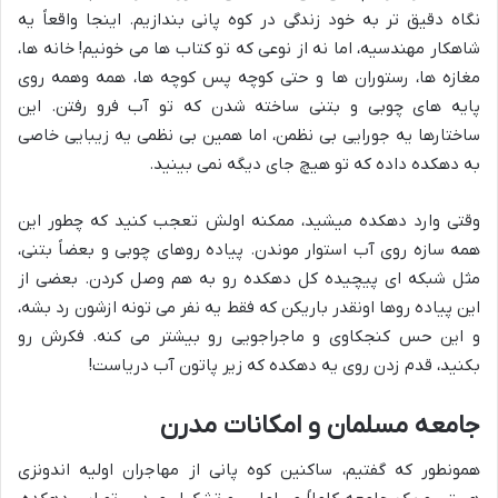
نگاه دقیق تر به خود زندگی در کوه پانی بندازیم. اینجا واقعاً یه
شاهکار مهندسیه، اما نه از نوعی که تو کتاب ها می خونیم! خانه ها،
مغازه ها، رستوران ها و حتی کوچه پس کوچه ها، همه وهمه روی
پایه های چوبی و بتنی ساخته شدن که تو آب فرو رفتن. این
ساختارها یه جورایی بی نظمن، اما همین بی نظمی یه زیبایی خاصی
به دهکده داده که تو هیچ جای دیگه نمی بینید.
وقتی وارد دهکده میشید، ممکنه اولش تعجب کنید که چطور این
همه سازه روی آب استوار موندن. پیاده روهای چوبی و بعضاً بتنی،
مثل شبکه ای پیچیده کل دهکده رو به هم وصل کردن. بعضی از
این پیاده روها اونقدر باریکن که فقط یه نفر می تونه ازشون رد بشه،
و این حس کنجکاوی و ماجراجویی رو بیشتر می کنه. فکرش رو
بکنید، قدم زدن روی یه دهکده که زیر پاتون آب دریاست!
جامعه مسلمان و امکانات مدرن
همونطور که گفتیم، ساکنین کوه پانی از مهاجران اولیه اندونزی