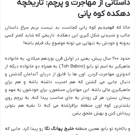
داستانی از مهاجرت و پرچم: تاریخچه
دهکده کوه پانی
حالا که فهمیدیم کوه پانی کجاست، بد نیست بریم سراغ داستان
جالب و شنیدنی شکل گیری این دهکده. تاریخی که شاید کمتر کسی
بدونه و خودش به تنهایی می تونه موضوع یک فیلم باشه!
حدود ۲۰۰ سال پیش، یعنی در اوایل قرن نوزدهم میلادی، یه خانواده
ماهیگیر به اسم تو بابو (Toh Baboo) به همراه دو خانواده دیگه از
اندونزی مهاجرت کردن. اون ها با قایق از دریای آندامان گذشتن و
دنبال جایی می گشتن که هم امنیت داشته باشه و هم برای
ماهیگیری عالی باشه. این مهاجران مسلمون، برای خودشون یه عهد و
پیمان بستن: هر کی زودتر یه جای مناسب پیدا کنه، یه پرچم روی
بلندترین کوه اون منطقه برافراشته می کنه تا بقیه هم بتونن
پیداش کنن و بهش ملحق بشن.
و بالاخره تو بابو، همین منطقه
خلیج پهانگ نگا
رو پیدا کرد. جایی که