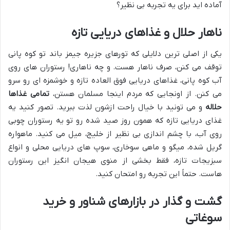
آماده اید برای یه تجربه بی نظیر؟
ناهار حلال و غذاهای دریایی تازه
یکی از اصلی ترین دلایلی که تورهای جزیره جیمز باند تو کوه پانی
توقف می کنن، صرف ناهار هست. و چه ناهاری! رستوران های روی
آب کوه پانی، غذاهای دریایی فوق العاده تازه و خوشمزه ای رو سرو
می کنن. از اونجایی که مردم اینجا مسلمان هستن،
تمامی غذاها
حلاله
و می تونید با خیال راحت ازشون لذت ببرید. تصور کنید یه
غذای دریایی تازه که همون روز صید شده رو تو یه رستوران چوبی
روی آب، با چشم اندازی بی نظیر از خلیج، میل می کنید. ماهواره
گریل شده، میگو و ماهی سوخاری، سوپ های دریایی محلی و انواع
سبزیجات تازه، فقط بخشی از منوی هیجان انگیز این رستوران
هاست. حتماً این تجربه رو امتحان کنید.
گشت و گذار در بازارهای شناور و خرید
سوغاتی