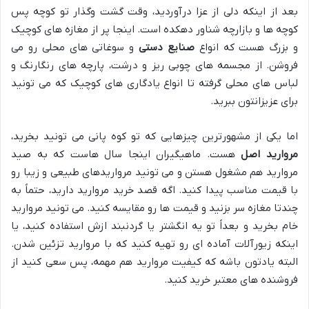
بعد از اینکه دلی از عزا درآوردید، وقت گشت وگذار تو کوچه پس
کوچه ها و بازارچه شناور دهکده است. اینجا پر از مغازه های کوچیک
و بزرگ هست که انواع
صنایع دستی
و سوغاتی های محلی رو می
فروشن. از مجسمه های چوبی ریز و درشت، پارچه های رنگارنگ و
لباس های محلی گرفته تا انواع یادگاری های کوچیک که می تونید
برای عزیزانتون ببرید.
اما یکی از مشهورترین چیزهایی که تو کوه پانی می تونید بخرید،
مروارید اصل
هست. ماهیگیران اینجا سال هاست که به صید
مروارید هم مشغول هستن و می تونید مرواریدهای طبیعی و زیبا رو
با قیمت مناسب پیدا کنید. اگه قصد خرید مروارید دارید، حتماً به
چندتا مغازه سر بزنید و قیمت ها رو مقایسه کنید. می تونید مروارید
خام بخرید و بعداً تو یه انگشتر یا گردنبند ازش استفاده کنید، یا
اینکه زیورآلات آماده ای رو تهیه کنید که با مروارید تزئین شدن.
البته یادتون باشه که کیفیت مروارید هم مهمه، پس سعی کنید از
فروشنده های معتبر خرید کنید.