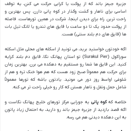
جزیره جیمز باند که از پوکت یا کرابی حرکت می کنن، یه توقف
اساسی برای ناهار و گشت وگذار در کوه پانی دارن. پس بهترین و
راحت ترین راه برای دیدن اینجا، شرکت در همین تورهاست. فاصله
از پوکت حدود یک تا دو ساعت با قایق های تندرو یا لانگ تیل بات
ها (قایق های دم بلند سنتی) هست.
اگه خودتون خواستید برید، می تونید از اسکله های محلی مثل اسکله
سوراکول (Surakul Pier) تو استان پهانگ نگا، قایق دم بلند کرایه
کنید. این قایق ها شما رو مستقیم به دهکده می برن. بهترین زمان
برای حرکت هم معمولاً صبح زود هست که هم هوا خنک تره و هم از
شلوغی اواسط روز دور می مونید. یادتون باشه که تورها معمولاً
شامل حمل ونقل و ناهار هستن که کار رو خیلی راحت تر می کنه.
خلاصه که
کوه پانی
یه جورایی مرکز تورهای خلیج پهانگ نگاست و
اگه قصد بازدید از جزیره جیمز باند رو دارید، به احتمال زیاد پاتون
به این دهکده دیدنی هم می رسه.