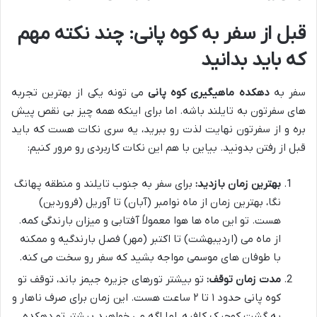
قبل از سفر به کوه پانی: چند نکته مهم
که باید بدانید
سفر به
دهکده ماهیگیری کوه پانی
می تونه یکی از بهترین تجربه
های سفرتون به تایلند باشه. اما برای اینکه همه چیز بی نقص پیش
بره و از سفرتون نهایت لذت رو ببرید، یه سری نکات هست که باید
قبل از رفتن بدونید. بیاین با هم این نکات کاربردی رو مرور کنیم:
بهترین زمان بازدید:
برای سفر به جنوب تایلند و منطقه پهانگ
نگا، بهترین زمان از ماه نوامبر (آبان) تا آوریل (فروردین)
هست. تو این ماه ها هوا معمولاً آفتابی و میزان بارندگی کمه.
از ماه می (اردیبهشت) تا اکتبر (مهر) فصل بارندگیه و ممکنه
با طوفان های موسمی مواجه بشید که سفر رو سخت می کنه.
مدت زمان توقف:
تو بیشتر تورهای جزیره جیمز باند، توقف تو
کوه پانی حدود ۱ تا ۲ ساعت هست. این زمان برای صرف ناهار و
یه گشت کوچیک کافیه، اما اگه می خواهید بیشتر تو دهکده