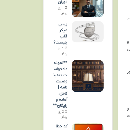
تهران
1 روز
پیش
ت
پیس
میکر
قلب
و
چیست؟
ی
1 روز
پیش
**نمونه
دادخواس
ر
ت تنفیذ
وصیت
نامه |
کامل،
آماده و
رایگان**
و
2 روز
ت
پیش
کد خطا