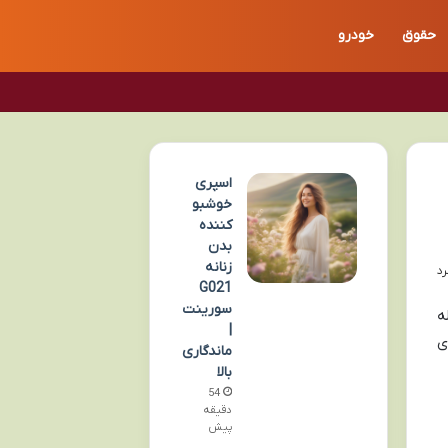
حقوق
خودرو
اسپری
خوشبو
کننده
بدن
زنانه
G021
سورینت
ه
|
ی
ماندگاری
بالا
54
دقیقه
پیش