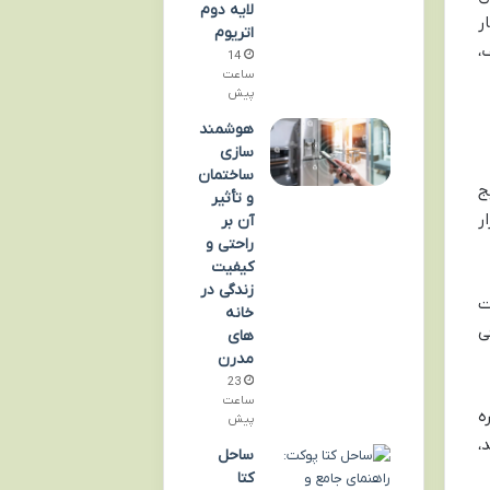
لایه دوم
ر
اتریوم
،
14
ساعت
پیش
هوشمند
سازی
ساختمان
ج
و تأثیر
ر
آن بر
راحتی و
کیفیت
زندگی در
ت
خانه
ی
های
مدرن
23
ساعت
ه
پیش
،
ساحل
کتا