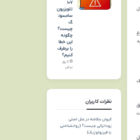
۱۰۷
ل
تلویزیون
سامسون
گ
چیست؟
ع
چگونه
د
این خطا
را برطرف
کنیم؟
2 روز
پیش
ک
نظرات کاربران
ق
ت
کیوان عکاشه
در
علل اصلی
زودانزالی چیست؟ (روانشناختی
یا فیزیولوژیک)
ل