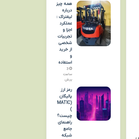
همه چیز
درباره
لیفتراک :
عملکرد
اجزا و
تجربیات
شخصی
از خرید
و
استفاده
3
ساعت
پیش
رمز ارز
پالیگان
(MATIC
)
چیست؟
راهنمای
جامع
شبکه
ش