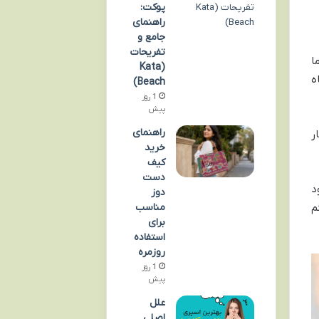
پوکت:
راهنمای
جامع و
تفریحات
ا
(Kata
ه
Beach)
1 روز
پیش
راهنمای
ر
خرید
کیف
دست
د
دوز
م
مناسب
برای
استفاده
روزمره
1 روز
پیش
علل
اصلی