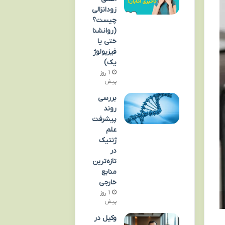
زودانزالی
چیست؟
(روانشنا
ختی یا
فیزیولوژ
یک)
1 روز
پیش
بررسی
روند
پیشرفت
علم
ژنتیک
در
تازه‌ترین
منابع
خارجی
1 روز
پیش
وکیل در