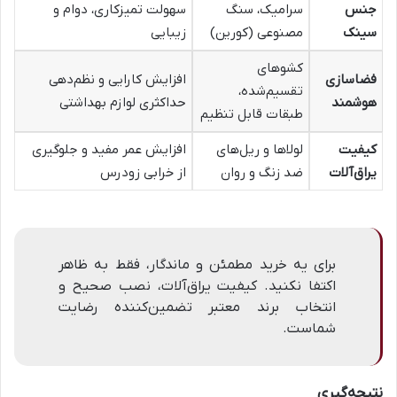
جنس
سرامیک، سنگ
سهولت تمیزکاری، دوام و
سینک
مصنوعی (کورین)
زیبایی
کشوهای
فضاسازی
افزایش کارایی و نظم‌دهی
تقسیم‌شده،
هوشمند
حداکثری لوازم بهداشتی
طبقات قابل تنظیم
کیفیت
لولاها و ریل‌های
افزایش عمر مفید و جلوگیری
یراق‌آلات
ضد زنگ و روان
از خرابی زودرس
برای یه خرید مطمئن و ماندگار، فقط به ظاهر
اکتفا نکنید. کیفیت یراق‌آلات، نصب صحیح و
انتخاب برند معتبر تضمین‌کننده رضایت
شماست.
نتیجه‌گیری