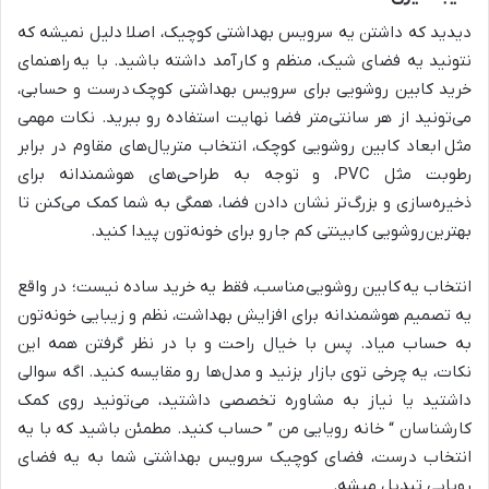
دیدید که داشتن یه سرویس بهداشتی کوچیک، اصلا دلیل نمیشه که
نتونید یه فضای شیک، منظم و کارآمد داشته باشید. با یه
راهنمای
خرید کابین روشویی برای سرویس بهداشتی کوچک
درست و حسابی،
می‌تونید از هر سانتی‌متر فضا نهایت استفاده رو ببرید. نکات مهمی
مثل
ابعاد کابین روشویی کوچک، انتخاب متریال‌های مقاوم در برابر
رطوبت مثل PVC، و توجه به طراحی‌های هوشمندانه برای
ذخیره‌سازی و بزرگ‌تر نشان دادن فضا، همگی به شما کمک می‌کنن تا
بهترین روشویی کابینتی کم جا
رو برای خونه‌تون پیدا کنید.
انتخاب یه
کابین روشویی
مناسب، فقط یه خرید ساده نیست؛ در واقع
یه تصمیم هوشمندانه برای افزایش بهداشت، نظم و زیبایی خونه‌تون
به حساب میاد. پس با خیال راحت و با در نظر گرفتن همه این
نکات، یه چرخی توی بازار بزنید و مدل‌ها رو مقایسه کنید. اگه سوالی
داشتید یا نیاز به مشاوره تخصصی داشتید، می‌تونید روی کمک
کارشناسان “ خانه رویایی من ” حساب کنید. مطمئن باشید که با یه
انتخاب درست، فضای کوچیک سرویس بهداشتی شما به یه فضای
رویایی تبدیل میشه.