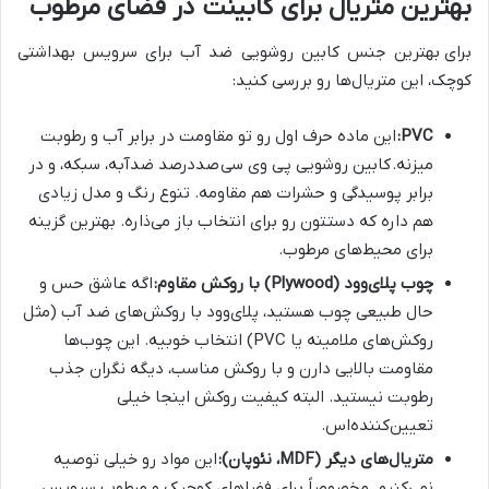
بهترین متریال برای کابینت در فضای مرطوب
برای
بهترین جنس کابین روشویی ضد آب برای سرویس بهداشتی
کوچک، این متریال‌ها رو بررسی کنید:
PVC:
این ماده حرف اول رو تو مقاومت در برابر آب و رطوبت
میزنه.
کابین روشویی پی وی سی
صددرصد ضدآبه، سبکه، و در
برابر پوسیدگی و حشرات هم مقاومه. تنوع رنگ و مدل زیادی
هم داره که دستتون رو برای انتخاب باز می‌ذاره. بهترین گزینه
برای محیط‌های مرطوب.
چوب پلای‌وود (Plywood) با روکش مقاوم:
اگه عاشق حس و
حال طبیعی چوب هستید، پلای‌وود با روکش‌های ضد آب (مثل
روکش‌های ملامینه یا PVC) انتخاب خوبیه. این چوب‌ها
مقاومت بالایی دارن و با روکش مناسب، دیگه نگران جذب
رطوبت نیستید. البته کیفیت روکش اینجا خیلی
تعیین‌کننده‌اس.
متریال‌های دیگر (MDF، نئوپان):
این مواد رو خیلی توصیه
نمی‌کنیم، مخصوصاً برای فضاهای کوچیک و مرطوب سرویس