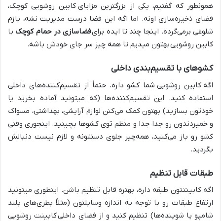
همونطور که گفتیم، یکی از بزرگترین مزایای
کابین روشویی کوچک،
فضای ذخیره‌سازی اونه. اما اگه این فضا درست مدیریت نشه، بازم
شلوغی برمی‌گرده. اینجا چند تا ایده برای
فضاسازی در حمام کوچک
با
کابین روشویی
بهتون میدیم تا همه چیز سر جای خودش باشه.
کشوهای با تقسیم‌بندی داخلی
اگه
کابین روشویی
شما کشو داره، حتماً از تقسیم‌کننده‌های داخلی
استفاده کنید. این تقسیم‌کننده‌ها (که میتونید آماده بخرید یا
خودتون بسازید) بهتون کمک می‌کنن لوازم آرایشی، بهداشتی، مسواک
و خمیردندون رو جدا جدا و منظم توی کشوها بچینید. اینجوری وقتی
کشو رو باز می‌کنید، همه‌چیز جلوی دستتونه و لازم نیست دنبالش
بگردید.
طبقات قابل تنظیم
اگه کابینتتون طبقه داره، بهتره قابل تنظیم باشن. اینطوری میتونید
ارتفاع طبقات رو با توجه به اندازه وسایلتون (مثلاً بطری‌های بلند
شامپو یا شوینده‌ها) تنظیم کنید و از فضای داخلی
کابینت روشویی