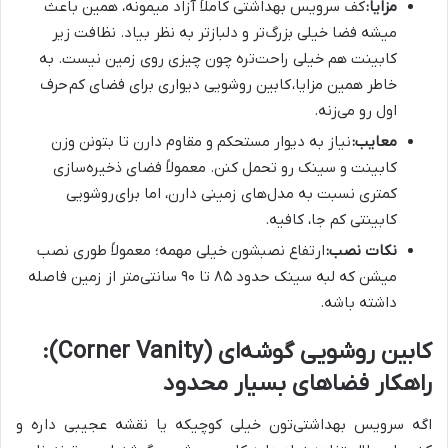
مزایا:
کف سرویس بهداشتی کاملاً آزاد میمونه، همین باعث
میشه فضا خیلی بزرگ‌تر و دلبازتر به نظر بیاد. نظافت زیر
کابینت هم خیلی راحت‌تره چون چیزی روی زمین نیست. به
خاطر همین مزایا،
کابین روشویی دیواری برای فضای کم
حرف
اول رو می‌زنه.
معایب:
نیاز به دیوار مستحکم و مقاوم دارن تا بتونن وزن
کابینت و سینک رو تحمل کنن. معمولاً فضای ذخیره‌سازی
کمتری نسبت به مدل‌های زمینی دارن، اما برای
روشویی
کابینتی کم جا، کافیه.
نکات نصب:
ارتفاع نصبشون خیلی مهمه؛ معمولاً طوری نصب
میشن که لبه سینک حدود ۸۵ تا ۹۰ سانتی‌متر از زمین فاصله
داشته باشه.
کابین روشویی گوشه‌ای (Corner Vanity):
راهکار فضاهای بسیار محدود
اگه سرویس بهداشتی‌تون خیلی کوچیکه یا نقشه عجیبی داره و