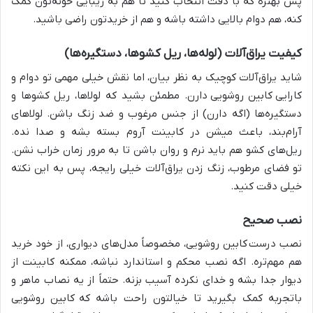
پس بهتره که با دقت انتخاب کنید تا هم به زیبایی خونه‌تون کمک
کنه، هم دوام بالایی داشته باشه و هم از خریدتون راضی باشید.
کیفیت یراق‌آلات (لوله‌ها، ریل کشوها، دستگیره‌ها)
شاید یراق‌آلات کوچیک به نظر بیان، اما نقش خیلی مهمی تو دوام و
کارایی کابین روشویی
دارن. مطمئن بشید که لولاها، ریل کشوها و
دستگیره‌ها (اگه دارن) از جنس مرغوب و ضد زنگ باشن. لولاهای
آرام‌بند، باعث میشن در کابینت آروم بسته بشه و صدا نده.
ریل‌های کشو هم باید نرم و روان باشن تا به مرور زمان خراب نشن.
تو فضای مرطوب، زنگ زدن یراق‌آلات خیلی رایجه، پس به این نکته
خیلی دقت کنید.
نصب صحیح
نصب درست
کابین روشویی، مخصوصاً مدل‌های دیواری، از خود خرید
هم مهم‌تره. اگه نصب محکم و استاندارد نباشه، ممکنه کابینت از
دیوار جدا بشه و خدای نکرده آسیب بزنه. حتماً از یه نصاب ماهر و
باتجربه کمک بگیرید تا خیالتون راحت باشه که
کابین روشویی