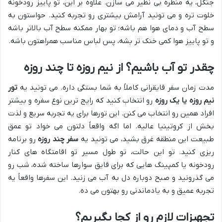
جنگل، یه منظره بی نظیر می سازن. علاوه بر این، تو پاییز رودخونه
خلوت تره و می تونید آرامش بیشتری رو تجربه کنید. حواستون به
سطح آب و دمای هوا هم باشه؛ تو بهار ممکنه سطح آب بالاتر باشه
و تو پاییز هوا کمی خنک تر بشه، پس لباس مناسب همراهتون باشه.
چقدر تو آب باشیم؟ از نیم روزه تا چند روزه
مدت زمان سفر قایقرانی کاملاً به شما بستگی داره. می تونید یه
تور
نیم روزه یا یک روزه
رو انتخاب کنید که رایج ترین نوع سفره و بیشتر
افراد همین رو انتخاب می کنن. این تورها برای یه تجربه سریع و لذت
بخش از کروتینیا عالیه. اما اگه واقعاً دلتون می خواد تو عمق
طبیعت این منطقه غرق بشید، می تونید یه
سفر چند روزه
رو برنامه
ریزی کنید. تو این حالت، تو طول مسیر تو اقامتگاه های کنار
رودخونه یا کمپینگ هایی که برای قایق سوارها ساخته شده، شب رو
می گذرونید و صبح دوباره دل به آب می زنید. این سفرها واقعاً یه
تجربه عمیق و به یادماندنی رو بهتون می ده.
تجهیزات لازم رو از کجا بگیریم؟