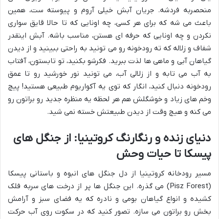
منحصربه فردشه. جریان آبش خیلی آروم و پیوسته ست، همین
باعث می شه که برای هر کسی، چه اونایی که تا حالا قایق سواری
نکردن و چه اونایی که حرفه ای هستن، مناسب باشه. آبش اینقدر
شفاف و زلاله که ته رودخونه رو می تونید به راحتی ببینید و از دیدن
گیاهان آبی و ماهی ها لذت ببرید. فکرشو بکنید، تو تابستون، آفتاب
به آب می تابه و از زلالی آب، می تونید نور خورشید رو تا عمق
رودخونه دنبال کنید، انگار که توی یه آکواریوم طبیعی هستید! پیچ
وخم های زیاد و خوشگلش هم هر لحظه یه منظره جدید رو براتون رو
می کنه و هیچ وقت از دیدن طبیعتش خسته نمی شید.
دنیای زنده و رنگارنگ کروتینیا: از جنگل های
پیسکا تا حیات وحش
مسیر رودخانه کروتینیا از دل جنگل های انبوه و باستانی پیسکا
(Pisz Forest) می گذره. این جنگل ها پر از درخت های سربه فلک
کشیده و انواع گیاهان بومی و نادره که یه فضای سبز و آرامش
بخش رو براتون می سازه. تصور کنید که در سکوت روی آب حرکت