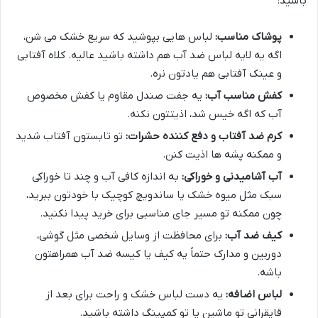
باشید:
پوشاک مناسب:
لباس هایی بپوشید که سریع خشک می شن،
اگه یه لایه لباس ضد آب هم داشته باشید عالیه. کلاه آفتابی
و عینک آفتابی هم یادتون نره.
کفش مناسب آب:
یه جفت صندل مقاوم یا کفش مخصوص
آب که اگه خیس شد، اذیتتون نکنه.
کرم ضد آفتاب و دفع کننده حشرات:
تو تابستون آفتاب شدید
و ممکنه پشه ها اذیت کنن.
آب آشامیدنی و خوراکی:
به اندازه کافی آب و چند تا خوراکی
سبک مثل میوه خشک یا ساندویچ کوچیک با خودتون ببرید،
چون ممکنه تو مسیر جای مناسبی برای خرید پیدا نکنید.
کیف ضد آب:
برای محافظت از وسایل شخصی مثل گوشی،
دوربین و مدارک حتماً یه کیف یا کیسه ضد آب همراهتون
باشه.
لباس اضافه:
یه دست لباس خشک و راحت برای بعد از
قایقرانی تو ماشین یا تو کمپینگ داشته باشید.