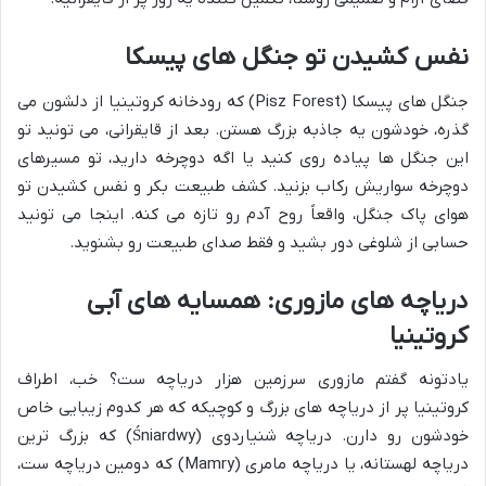
نفس کشیدن تو جنگل های پیسکا
جنگل های پیسکا (Pisz Forest) که رودخانه کروتینیا از دلشون می
گذره، خودشون یه جاذبه بزرگ هستن. بعد از قایقرانی، می تونید تو
این جنگل ها پیاده روی کنید یا اگه دوچرخه دارید، تو مسیرهای
دوچرخه سواریش رکاب بزنید. کشف طبیعت بکر و نفس کشیدن تو
هوای پاک جنگل، واقعاً روح آدم رو تازه می کنه. اینجا می تونید
حسابی از شلوغی دور بشید و فقط صدای طبیعت رو بشنوید.
دریاچه های مازوری: همسایه های آبی
کروتینیا
یادتونه گفتم مازوری سرزمین هزار دریاچه ست؟ خب، اطراف
کروتینیا پر از دریاچه های بزرگ و کوچیکه که هر کدوم زیبایی خاص
خودشون رو دارن. دریاچه شنیاردوی (Śniardwy) که بزرگ ترین
دریاچه لهستانه، یا دریاچه مامری (Mamry) که دومین دریاچه ست،