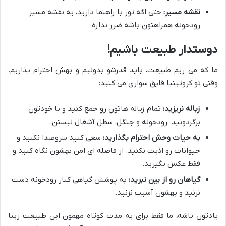
نقشه مسیر:
حتی اگه تور با راهنما دارید، یه نقشه مسیر
رودخونه همراهتون باشه ضرر نداره.
دوستدار طبیعت باشیم!
ما که می ریم طبیعت، باید قدرشو بدونیم و بهش احترام بذاریم.
وقتی تو کروتینیا قایق سواری می کنید:
زباله نریزید:
تمام زباله هاتون رو جمع کنید و با خودتون
برگردونید. رودخونه و جنگل، سطل آشغال نیستن.
به حیات وحش احترام بگذارید:
سعی کنید سروصدا نکنید و
حیوانات رو اذیت نکنید. از فاصله ای امن بهشون نگاه کنید و
فقط عکس بگیرید.
گیاهان رو از بین نبرید:
به پوشش گیاهی کنار رودخونه دست
نزنید و بهشون آسیب نزنید.
یادتون باشه، ما فقط برای یه مدت کوتاه مهمون این طبیعت زیبا