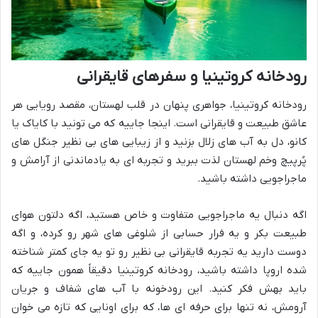
رودخانه کروتینیا و سفرهای قایقرانی
رودخانه کروتینیا، جواهری پنهان در قلب لهستان، مقصد رویایی هر
عاشق طبیعت و قایقرانی است. اینجا جاییه که می تونید با کایاک یا
کانو، دل به آب های زلال بزنید و از زیبایی های بی نظیر جنگل های
پُرپیچ وخم لهستان لذت ببرید و تجربه ای به یادماندنی از آرامش و
ماجراجویی داشته باشید.
اگه دنبال یه ماجراجویی متفاوت و خاص هستید، اگه دلتون هوای
طبیعت بکر و یه فرار حسابی از شلوغی های شهر رو کرده، و اگه
دوست دارید یه تجربه قایقرانی بی نظیر رو تو یه جای کمتر شناخته
شده اروپا داشته باشید، رودخانه کروتینیا دقیقاً همون جاییه که
باید بهش فکر کنید. این رودخونه با آب های شفاف و جریان
آرومش، نه تنها برای حرفه ای ها، که برای اونایی که تازه می خوان