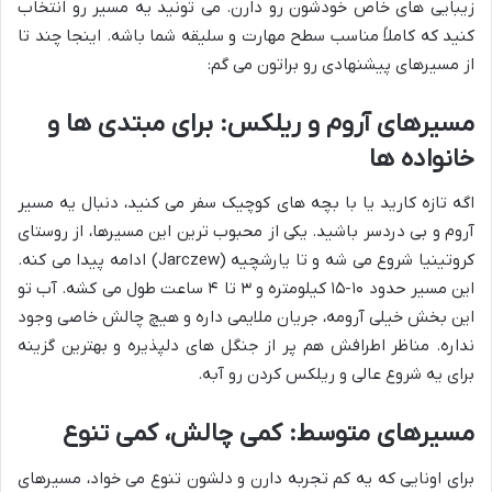
زیبایی های خاص خودشون رو دارن. می تونید یه مسیر رو انتخاب
کنید که کاملاً مناسب سطح مهارت و سلیقه شما باشه. اینجا چند تا
از مسیرهای پیشنهادی رو براتون می گم:
مسیرهای آروم و ریلکس: برای مبتدی ها و
خانواده ها
اگه تازه کارید یا با بچه های کوچیک سفر می کنید، دنبال یه مسیر
آروم و بی دردسر باشید. یکی از محبوب ترین این مسیرها، از روستای
کروتینیا شروع می شه و تا یارشچیه (Jarczew) ادامه پیدا می کنه.
این مسیر حدود ۱۰-۱۵ کیلومتره و ۳ تا ۴ ساعت طول می کشه. آب تو
این بخش خیلی آرومه، جریان ملایمی داره و هیچ چالش خاصی وجود
نداره. مناظر اطرافش هم پر از جنگل های دلپذیره و بهترین گزینه
برای یه شروع عالی و ریلکس کردن رو آبه.
مسیرهای متوسط: کمی چالش، کمی تنوع
برای اونایی که یه کم تجربه دارن و دلشون تنوع می خواد، مسیرهای