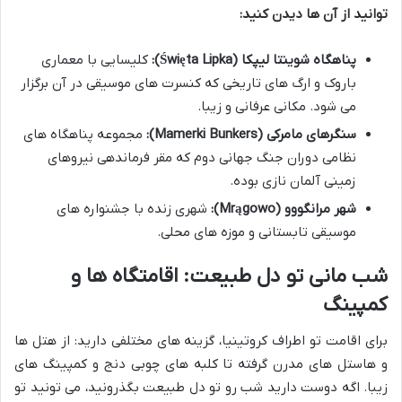
توانید از آن ها دیدن کنید:
پناهگاه شوینتا لیپکا (Święta Lipka):
کلیسایی با معماری
باروک و ارگ های تاریخی که کنسرت های موسیقی در آن برگزار
می شود. مکانی عرفانی و زیبا.
سنگرهای مامرکی (Mamerki Bunkers):
مجموعه پناهگاه های
نظامی دوران جنگ جهانی دوم که مقر فرماندهی نیروهای
زمینی آلمان نازی بوده.
شهر مرانگووو (Mrągowo):
شهری زنده با جشنواره های
موسیقی تابستانی و موزه های محلی.
شب مانی تو دل طبیعت: اقامتگاه ها و
کمپینگ
برای اقامت تو اطراف کروتینیا، گزینه های مختلفی دارید: از هتل ها
و هاستل های مدرن گرفته تا کلبه های چوبی دنج و کمپینگ های
زیبا. اگه دوست دارید شب رو تو دل طبیعت بگذرونید، می تونید تو