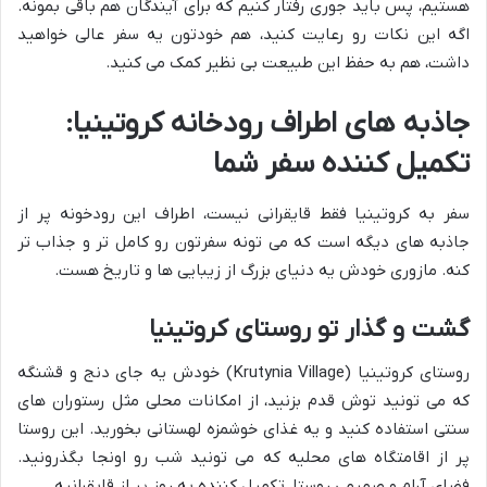
هستیم، پس باید جوری رفتار کنیم که برای آیندگان هم باقی بمونه.
اگه این نکات رو رعایت کنید، هم خودتون یه سفر عالی خواهید
داشت، هم به حفظ این طبیعت بی نظیر کمک می کنید.
جاذبه های اطراف رودخانه کروتینیا:
تکمیل کننده سفر شما
سفر به کروتینیا فقط قایقرانی نیست، اطراف این رودخونه پر از
جاذبه های دیگه است که می تونه سفرتون رو کامل تر و جذاب تر
کنه. مازوری خودش یه دنیای بزرگ از زیبایی ها و تاریخ هست.
گشت و گذار تو روستای کروتینیا
روستای کروتینیا (Krutynia Village) خودش یه جای دنج و قشنگه
که می تونید توش قدم بزنید، از امکانات محلی مثل رستوران های
سنتی استفاده کنید و یه غذای خوشمزه لهستانی بخورید. این روستا
پر از اقامتگاه های محلیه که می تونید شب رو اونجا بگذرونید.
فضای آرام و صمیمی روستا، تکمیل کننده یه روز پر از قایقرانیه.