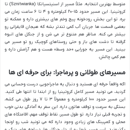
متوسط بهترین انتخابه. مثلاً مسیر از اسنیتسیانکا (Sznitwianka) تا
کروتینیا. این مسیر حدود ۱۵-۲۰ کیلومتره و ۴ تا ۶ ساعت زمان می
بره. تو این بخش، رودخونه پیچ وخم های بیشتری داره و ممکنه تو
بعضی قسمت ها جریان آب کمی تندتر بشه که هیجان قایقرانی رو
بیشتر می کنه. مناظر هم متنوع تر می شن و از جنگل های انبوه
گرفته تا دشت های باز و حتی روستاهای کوچیک رو تو مسیر می
بینید. این مسیر یه جورایی «حد وسط» هست و هم آرامش داره و
هم کمی چالش.
مسیرهای طولانی و پرماجرا: برای حرفه ای ها
اگه واقعاً حرفه ای هستید و دنبال یه ماجراجویی درست وحسابی می
گردید، می تونید مسیر کامل کروتینیا رو از ابتدا تا انتها طی کنید.
این مسیر حدود ۱۰۰ کیلومتره و معمولاً ۳ تا ۷ روز طول می کشه،
بستگی به سرعت و توقف هاتون داره. این سفر به آمادگی بدنی خوب
و تجربه قبلی نیاز داره. تو طول مسیر، نقاط توقف مهم، اقامتگاه های
محلی و کمپینگ های زیادی وجود داره که می تونید شب رو اونجا
بگذرونید. این مسیر شما رو از دل جنگل ها، دریاچه های بزرگ و