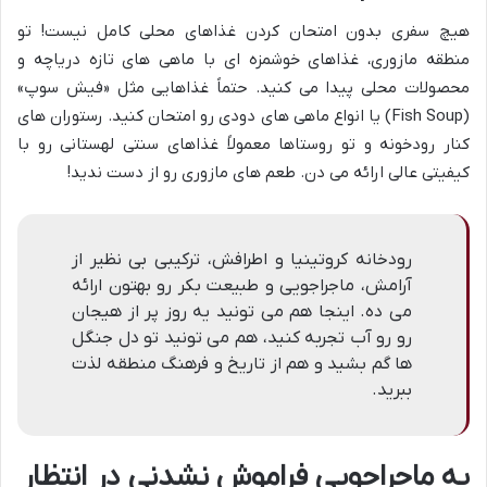
هیچ سفری بدون امتحان کردن غذاهای محلی کامل نیست! تو
منطقه مازوری، غذاهای خوشمزه ای با ماهی های تازه دریاچه و
محصولات محلی پیدا می کنید. حتماً غذاهایی مثل «فیش سوپ»
(Fish Soup) یا انواع ماهی های دودی رو امتحان کنید. رستوران های
کنار رودخونه و تو روستاها معمولاً غذاهای سنتی لهستانی رو با
کیفیتی عالی ارائه می دن. طعم های مازوری رو از دست ندید!
رودخانه کروتینیا و اطرافش، ترکیبی بی نظیر از
آرامش، ماجراجویی و طبیعت بکر رو بهتون ارائه
می ده. اینجا هم می تونید یه روز پر از هیجان
رو رو آب تجربه کنید، هم می تونید تو دل جنگل
ها گم بشید و هم از تاریخ و فرهنگ منطقه لذت
ببرید.
یه ماجراجویی فراموش نشدنی در انتظار