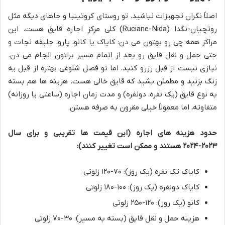
اصلاً نگران تجهیزات نباشید. تو روستای کروتینیا و جاهای دیگه مثل
روتچیان-نگدا (Ruciane-Nida) کلی مرکز اجاره قایق هست. این
مراکز همه چی رو بهتون می دن: کایاک یا کانو، پارو، جلیقه نجات و
حتی حمل و نقل قایق رو بعد از اتمام مسیر براتون انجام می دن.
نیازی نیست از قبل رزرو کنید، اما تو فصل شلوغی بهتره از قبل یه
زنگ بزنید و مطمئن بشید که قایق خالی هست. هزینه ها هم بسته
به نوع قایق (یک نفره، دونفره) و مدت زمان اجاره (ساعتی یا روزانه)
متفاوته، اما معمولاً خیلی مقرون به صرفه هستن.
حدود هزینه های اجاره (این قیمت ها تقریبی و برای سال
۲۰۲۳-۲۰۲۴ هستند و ممکن است تغییر کنند):
کایاک تک نفره (یک روز): ۷۰-۱۲۰ زلوتی
کایاک دونفره (یک روز): ۱۰۰-۱۸۰ زلوتی
کانو (یک روز): ۱۲۰-۲۵۰ زلوتی
هزینه حمل و نقل قایق (بسته به مسیر): ۳۰-۷۰ زلوتی