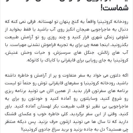
شماست!
رودخانه کروتینیا واقعاً یه گنج پنهان تو لهستانه. فرقی نمی کنه که
دنبال یه ماجراجویی هیجان انگیز روی آب باشید یا فقط بخواید از
شلوغی زندگی شهری فرار کنید و چند روزی رو تو آرامش طبیعت
بگذرونید، اینجا همه چی برای یه تجربه فراموش نشدنی مهیاست. با
آب های زلالش، جنگل های سرسبزش، و حیات وحش غنیش،
کروتینیا یه جای رویایی برای قایقرانی با کایاک یا کانوئه.
اگه دلتون می خواد یه سفر متفاوت و پر از آرامش و خاطره داشته
باشید، رودخانه کروتینیا و سفرهای قایقرانی توش رو حتماً تو لیست
برنامه های سفرتون قرار بدید. از همین الان می تونید برنامه ریزی
رو شروع کنید، وسایلتون رو آماده کنید و خودتون رو برای یه
ماجراجویی بی نظیر تو قلب طبیعت بکر لهستان آماده کنید. باور
کنید، وقتی از این سفر برگردید، کلی خاطره خوب و عکسای قشنگ
دارید که تا سال ها می تونید ازشون حرف بزنید. پس دیگه منتظر
چی هستید؟ دل به جاده بزنید و برید سراغ جادوی کروتینیا!