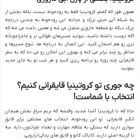
همون طور که گفتم، کروتینیا فقط یه رودخونه نیست، بلکه بخشی از
یه شبکه آبی خیلی بزرگ و جذابه. این رودخونه به چندین دریاچه
بزرگ دیگه تو منطقه مازوری متصل می شه و همین باعث می شه که
اگه دوست داشته باشید، بتونید مسیرهای طولانی تر و ماجراجویانه
تری رو هم امتحان کنید. این اتصال به دریاچه ها، تنوع مسیرها و
مناظر رو چند برابر می کنه و بهتون این امکان رو می ده که یه سفر
قایقرانی چند روزه رو برنامه ریزی کنید و هر شب تو یه جای جدید
بمونید.
چه جوری تو کروتینیا قایقرانی کنیم؟
انتخاب با شماست!
حالا که با کروتینیا آشنا شدید، وقتشه که بریم سراغ بخش هیجان
انگیز قایقرانی. تو این رودخونه، انتخاب های مختلفی برای قایق
سواری دارید که بستگی به علاقه، مهارت و تعداد نفراتتون داره. سه
تا گزینه اصلی دارید: کایاک، کانو و قایق های پدالی/پارویی.