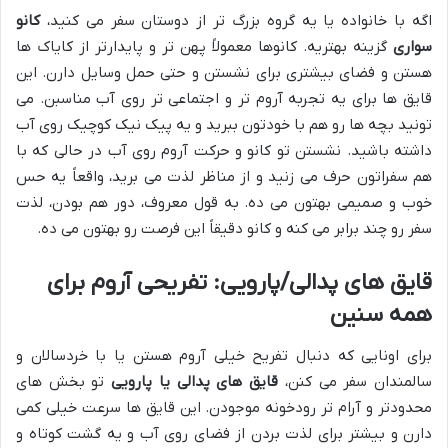
اگه با خانواده یا یه گروه بزرگ تر از دوستان سفر می کنید،
کانو
سواری
گزینه بهتریه. کانوها معمولاً پهن تر و پایدارتر از کایاک ها
هستن و فضای بیشتری برای نشستن و حتی حمل وسایل دارن. این
قایق ها برای یه تجربه آروم تر و اجتماعی تر روی آب مناسبن. می
تونید بچه ها رو هم با خودتون ببرید و یه پیک نیک کوچیک روی آب
داشته باشید. نشستن تو کانو و حرکت آروم روی آب در حالی که با
هم سفراتون حرف می زنید و از مناظر لذت می برید، واقعاً یه حس
خوب و صمیمی بهتون می ده. به قول معروف، دور هم بودن، لذت
سفر رو چند برابر می کنه و کانو دقیقاً این فرصت رو بهتون می ده.
قایق های پدالی/پارویی: تفریحی آروم برای
همه سنین
برای اونایی که دنبال تفریح خیلی آروم هستن یا با خردسالان و
سالمندان سفر می کنن،
قایق های پدالی یا پارویی
تو بخش های
محدودتر و آرام تر رودخونه موجودن. این قایق ها سرعت خیلی کمی
دارن و بیشتر برای لذت بردن از فضای روی آب و یه گشت کوتاه و