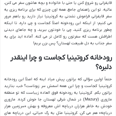
قایقرانی رو شروع کنن یا حتی با خانواده و بچه هاشون سفر می کنن،
عالیه. تو این راهنمای جامع، همه اون چیزی که برای برنامه ریزی یه
سفر قایقرانی فراموش نشدنی به کروتینیا نیاز دارید رو باهم مرور
می کنیم؛ از اینکه این رودخونه اصلاً کجاست و چی داره، تا اینکه
چطور برنامه ریزی کنید، چی با خودتون ببرید، و چه جاهای دیدنی
اطرافش هست که سفرتون رو کامل تر می کنه. آماده اید برای یه
سفر جذاب به دل طبیعت لهستان؟ پس بزن بریم!
رودخانه کروتینیا کجاست و چرا اینقدر
دلبره؟
حتماً اولین سؤالی که براتون پیش میاد اینه که اصلاً این رودخانه
کروتینیا کجاست و چرا این همه اسمش سر زبوناست؟ خب، بذارید
براتون بگم. کروتینیا یه رودخونه فوق العاده زیباست که تو منطقه
مازوری (Mazury) در شمال شرقی لهستان جا خوش کرده. مازوری
خودش به خاطر هزاران دریاچه اش معروفه و بهش «سرزمین هزار
دریاچه» هم می گن. کروتینیا مثل یه رگ حیاتی، این دریاچه های