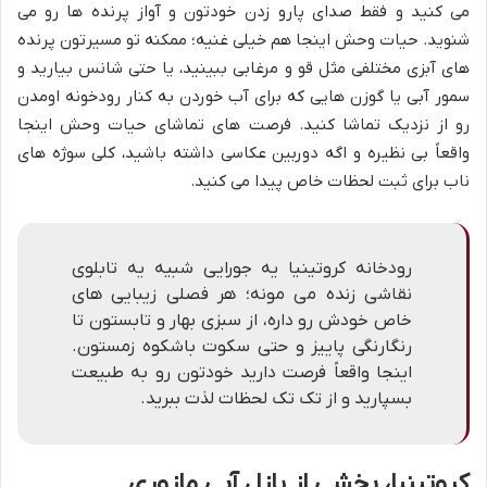
می کنید و فقط صدای پارو زدن خودتون و آواز پرنده ها رو می
شنوید. حیات وحش اینجا هم خیلی غنیه؛ ممکنه تو مسیرتون پرنده
های آبزی مختلفی مثل قو و مرغابی ببینید، یا حتی شانس بیارید و
سمور آبی یا گوزن هایی که برای آب خوردن به کنار رودخونه اومدن
رو از نزدیک تماشا کنید. فرصت های تماشای حیات وحش اینجا
واقعاً بی نظیره و اگه دوربین عکاسی داشته باشید، کلی سوژه های
ناب برای ثبت لحظات خاص پیدا می کنید.
رودخانه کروتینیا یه جورایی شبیه یه تابلوی
نقاشی زنده می مونه؛ هر فصلی زیبایی های
خاص خودش رو داره، از سبزی بهار و تابستون تا
رنگارنگی پاییز و حتی سکوت باشکوه زمستون.
اینجا واقعاً فرصت دارید خودتون رو به طبیعت
بسپارید و از تک تک لحظات لذت ببرید.
کروتینیا، بخشی از پازل آبی مازوری