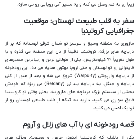
زیبا رو به هم وصل می کنه و یه مسیر آبی رویایی رو می سازه.
سفر به قلب طبیعت لهستان: موقعیت
جغرافیایی کروتینیا
مازوری یه منطقه وسیع و سرسبز تو شمال شرقی لهستانه که پر از
دریاچه های بزرگه. کروتینیا دقیقاً از دل این منطقه می گذره و با
طول تقریباً ۹۹ کیلومتریش، یکی از طولانی ترین و زیباترین مسیرهای
قایقرانی رو تو لهستان و حتی اروپا بهتون هدیه می ده. این رودخونه
از دریاچه وارپولتی (Warpułty) شروع می شه و بعد از عبور از کلی
دریاچه و جنگل، به دریاچه بلدانی (Bełdany) می ریزه که خودش
بخشی از سیستم بزرگ دریاچه های مازوریه. یعنی وقتی تو کروتینیا
قایق سواری می کنید، دارید یه تیکه از قلب طبیعی لهستان رو از
نزدیک لمس می کنید.
قصه رودخونه ای با آب های زلال و آروم
یکی از دلایلی که کروتینیا اینقدر خاص و محبوبه، ویژگی های