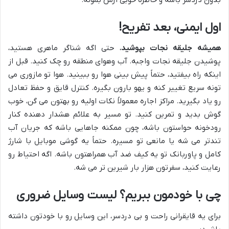
اول ایمنی، بعد تفریح!
همیشه جلیقه نجات بپوشید.
حتی اگه شناگر ماهری هستید،
پوشیدن جلیقه نجات واجبه. آب وهوای منطقه رو چک کنید. قبل از
اینکه راه بیفتید، حتماً پیش بینی هوا رو ببینید. هوا تو مازوری می
تونه سریع تغییر کنه و یهو بارون بگیره. کنترل قایق و حفظ تعادل
رو یاد بگیرید. مراکز اجاره معمولاً نکات اولیه رو بهتون می گن، خوب
گوش بدید و تمرین کنید. تو مسیر به علائم هشدار دهنده کنار
رودخونه حواستون باشه، چون ممکنه جاهایی باشه که جریان آب
تندتر می شه یا مانعی تو مسیره. حتماً یه گوشی موبایل با شارژ
کامل و پاوربانک تو یه کیف ضد آب همراهتون باشه. اگه احتیاط رو
رعایت کنید، سفرتون هزار بار شیرین تر می شه.
چی با خودمون ببریم؟ لیست وسایل ضروری
برای یه قایقرانی راحت و بی دردسر، این وسایل رو با خودتون داشته