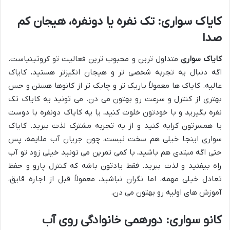
کایاک سواری: تک نفره یا دونفره، هیجان کم
صدا
کایاک سواری
متداول ترین و محبوب ترین فعالیت تو کروتینیاست.
اگه دنبال یه تجربه شخصی تر و هیجان انگیزتر هستید، کایاک
عالیه. کایاک ها معمولاً باریک تر و چابک تر از کانوها هستن و حس
بهتری از کنترل و سرعت رو بهتون می دن. می تونید یه کایاک تک
نفره بگیرید و با خودتون خلوت کنید، یا یه کایاک دونفره با دوست
یا همسرتون کرایه کنید و از یه تجربه مشترک لذت ببرید. کایاک
سواری اینجا خیلی هم سخت نیست، چون جریان آب ملایمه، پس
حتی اگه مبتدی هم باشید، با کمی تمرین می تونید خیلی زود تو آب
راه بیفتید و لذت ببرید. فقط یادتون باشه که کنترل پارو و حفظ
تعادل خیلی مهمه، اما نگران نباشید، معمولاً قبل از اجاره قایق،
آموزش های اولیه رو بهتون می دن.
کانو سواری: دورهمی خانوادگی روی آب