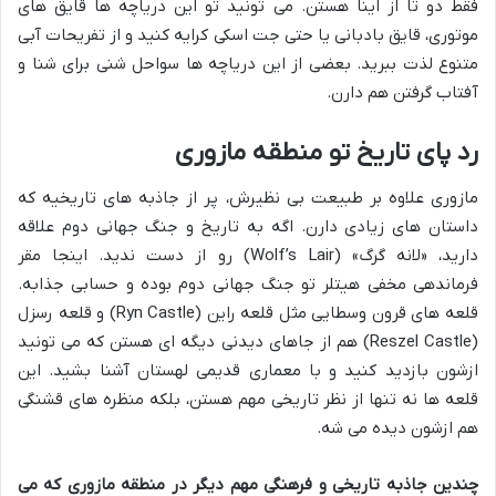
فقط دو تا از اینا هستن. می تونید تو این دریاچه ها قایق های
موتوری، قایق بادبانی یا حتی جت اسکی کرایه کنید و از تفریحات آبی
متنوع لذت ببرید. بعضی از این دریاچه ها سواحل شنی برای شنا و
آفتاب گرفتن هم دارن.
رد پای تاریخ تو منطقه مازوری
مازوری علاوه بر طبیعت بی نظیرش، پر از جاذبه های تاریخیه که
داستان های زیادی دارن. اگه به تاریخ و جنگ جهانی دوم علاقه
دارید، «لانه گرگ» (Wolf’s Lair) رو از دست ندید. اینجا مقر
فرماندهی مخفی هیتلر تو جنگ جهانی دوم بوده و حسابی جذابه.
قلعه های قرون وسطایی مثل قلعه راین (Ryn Castle) و قلعه رسزل
(Reszel Castle) هم از جاهای دیدنی دیگه ای هستن که می تونید
ازشون بازدید کنید و با معماری قدیمی لهستان آشنا بشید. این
قلعه ها نه تنها از نظر تاریخی مهم هستن، بلکه منظره های قشنگی
هم ازشون دیده می شه.
چندین جاذبه تاریخی و فرهنگی مهم دیگر در منطقه مازوری که می