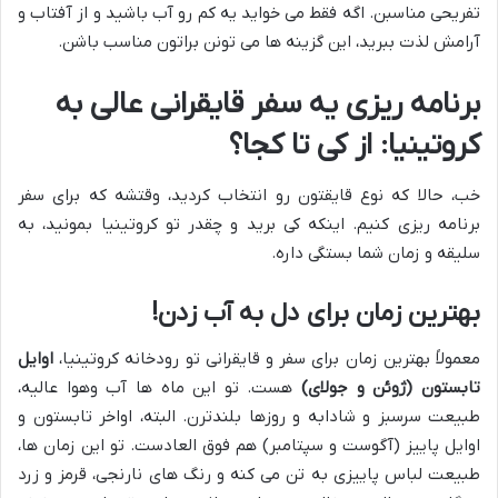
تفریحی مناسبن. اگه فقط می خواید یه کم رو آب باشید و از آفتاب و
آرامش لذت ببرید، این گزینه ها می تونن براتون مناسب باشن.
برنامه ریزی یه سفر قایقرانی عالی به
کروتینیا: از کی تا کجا؟
خب، حالا که نوع قایقتون رو انتخاب کردید، وقتشه که برای سفر
برنامه ریزی کنیم. اینکه کی برید و چقدر تو کروتینیا بمونید، به
سلیقه و زمان شما بستگی داره.
بهترین زمان برای دل به آب زدن!
معمولاً بهترین زمان برای سفر و قایقرانی تو رودخانه کروتینیا،
اوایل
تابستون (ژوئن و جولای)
هست. تو این ماه ها آب وهوا عالیه،
طبیعت سرسبز و شادابه و روزها بلندترن. البته، اواخر تابستون و
اوایل پاییز (آگوست و سپتامبر) هم فوق العادست. تو این زمان ها،
طبیعت لباس پاییزی به تن می کنه و رنگ های نارنجی، قرمز و زرد