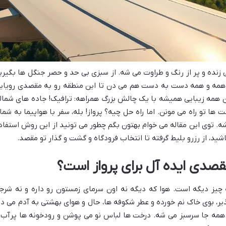
ی زنده و پر از رنگ و طراوت می شه. از سبزی بی حد و حصر جنگل ها بگیری
، همه و همه دست به دست هم می دن تا این منطقه رو به مقصدی رویای
ن همه زیبایی همیشه با یک چالش بزرگ همراهه: ترافیک! جاده های شمال
ا تو راه می مونن. اما راه حل چیه؟ پرواز! بله، سفر با هواپیما به شما
باشه. توی این مقاله می خوام بهتون بگم چطور می تونید از این روش استفاد
شید، از رزرو بلیط گرفته تا انتخاب فرودگاه و گشت و گذار تو مقصد.
 مقصدی ایده آل برای پرواز است؟
ه چیز دیگه است. هوا که دیگه نه اون سرمای زمستون رو داره و نه شرج
یر، بوی خاک نم خورده و عطر شکوفه ها، حال و هوای بهشتی به آدم می ده
و همه جا سرسبز می شه. درخت ها لباس نو می پوشن و رودخونه ها پرآب 