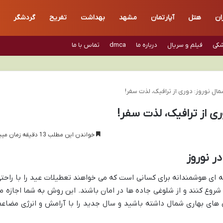
ان
هتل
آپارتمان
مشهد
بهداشت
تفریح
گردشگر
شکی
فیلم و سریال
درباره ما
dmca
تماس با ما
ال نوروز: دوری از ترافیک، لذت سفر!
ی از ترافیک، لذت سفر!
خواندن این مطلب 13 دقیقه زمان میبرد
ر نوروز
ینه ای هوشمندانه برای کسانی است که می خواهند تعطیلات عید را با راحتی
وع کنند و از شلوغی جاده ها در امان باشند. این روش به شما اجازه م
ی های بهاری شمال داشته باشید و سال جدید را با آرامش و انرژی مضاع