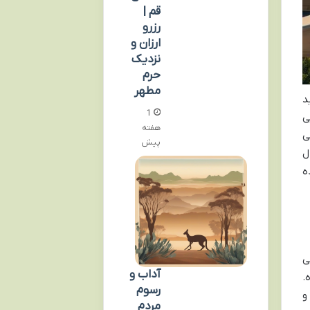
قم |
رزرو
ارزان و
نزدیک
حرم
مطهر
د
1
ی
هفته
ی
پیش
ل
ه
ی
آداب و
.
رسوم
و
مردم