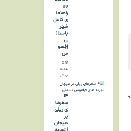
us:
راهنما
ی کامل
شهر
باستان
ی
اِفِسو
س
2
هفته
پیش
.
۱۴
سفرها
ی ریلی
پر
هیجان
| تجربه
،