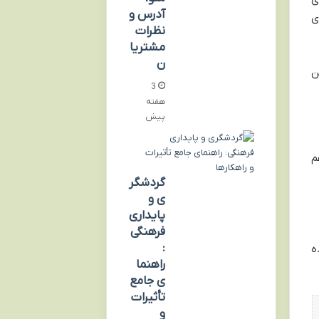
آدرس و
ی
نظرات
مشتریا
ن
ن
3
هفته
پیش
م
گردشگر
ی و
پایداری
فرهنگی
:
ه
راهنما
ی جامع
تأثیرات
و