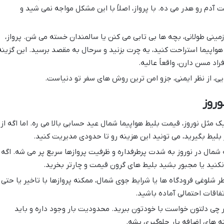
دم رو هدر می ده. با پرواز، اصلاً با این مشکل مواجه نمی شید و
مینی طولانی، بچه ها بی تابی می کنن یا سالمندان خسته می شن. پرواز،
 هواپیما استراحت کنید، یه چرت بزنید و سرحال به مقصد برسید. این گزینه
اد مسن دارن، واقعاً عالیه.
ی، از نظر ایمنی، جزو امن ترین روش های سفر تو دنیاست.
وروز
ک مثل نوروز، قیمت بلیط هواپیما شمال عید حسابی بالا می ره. اما اگه از
 بلیط بگیرید، می تونید این هزینه رو تا حدودی مدیریت کنید.
 شمال در نوروز به شدت پرطرفداره و ظرفیت پروازها سریع پر می شه. اگه
ا نکنید یا مجبور بشید بلیط های گرون قیمت و چارتر بخرید.
طر شلوغی فرودگاه ها یا شرایط جوی شمال، ممکنه پروازها با تاخیر یا حتی
اقات احتمالی آماده باشید.
ر چی دلتون خواست با خودتون ببرید. محدودیت بار وجود داره و باید
ه های اضافه بار جلوگیری بشه.