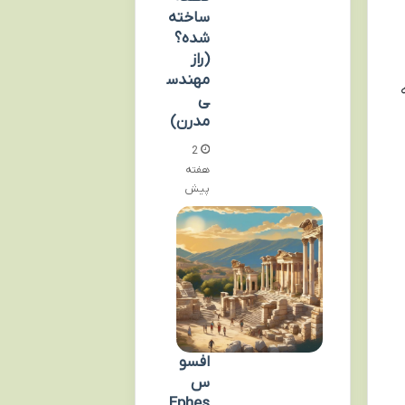
ساخته
شده؟
(راز
مهندس
ی
مدرن)
2
هفته
پیش
افسو
س
Ephes