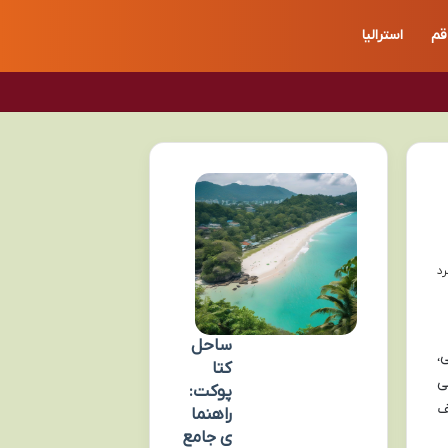
قم
استرالیا
ساحل
،
کتا
ی
پوکت:
ف
راهنما
ی جامع