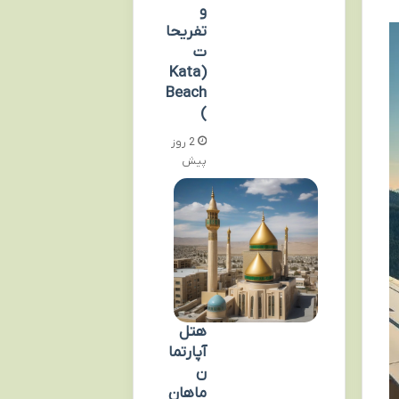
و
تفریحا
ت
(Kata
Beach
)
2 روز
پیش
هتل
آپارتما
ن
ماهان