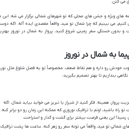
 می کنن.
مه های ویژه و جشن های محلی که تو شهرهای شمالی برگزار می شه. این ه
 کنیم، می بینیم که چرا شمال تو عید، واقعاً مقصدی ایده آله. اگه دوس
ت و بدون خستگی سفر زمینی شروع کنید، پرواز به شمال در نوروز بهتری
یما به شمال در نوروز
قوت خودش رو داره و هم نقاط ضعف. مخصوصاً تو یه فصل شلوغ مثل نورو
گاهی بندازیم تا بهتر تصمیم بگیرید:
ت پرواز، همینه. فکر کنید از شیراز یا تبریز می خواید بیاید شمال. اگه
اید، شاید بیشتر از ۱۲-۱۵ ساعت تو راه باشید، اونم با ترافیک نوروزی که ممکنه این زمان رو دو برابر کنه.
ی شمالی تو عید، واقعاً می تونه سفر رو زهر کنه. ساعت ها پشت ترافیک