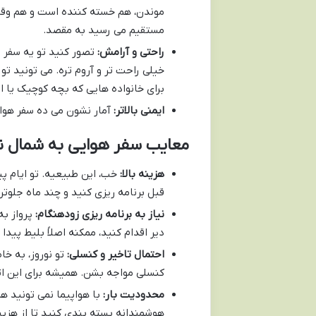
موندن، هم خسته کننده است و هم وقت آ
مستقیم می رسید به مقصد.
راحتی و آرامش:
تصور کنید تو یه سفر ز
خیلی راحت تر و آروم تره. می تونید تو
برای خانواده هایی که بچه کوچیک یا افر
ایمنی بالاتر:
آمار نشون می ده سفر هوای
معایب سفر هوایی به شمال ن
هزینه بالا:
خب، این طبیعیه. تو ایام پی
قبل برنامه ریزی کنید و چند ماه جلوتر
نیاز به برنامه ریزی زودهنگام:
پرواز به
دیر اقدام کنید، ممکنه اصلاً بلیط پید
احتمال تاخیر و کنسلی:
تو نوروز، به خا
کنسلی مواجه بشن. همیشه برای این اتف
محدودیت بار:
با هواپیما نمی تونید ه
هوشمندانه بسته بندی کنید تا از هزین