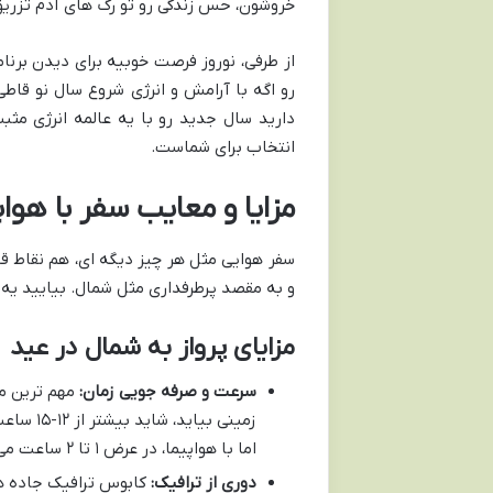
خروشون، حس زندگی رو تو رگ های آدم تزریق
از طرفی، نوروز فرصت خوبیه برای دیدن برنا
رو اگه با آرامش و انرژی شروع سال نو قاطی
دارید سال جدید رو با یه عالمه انرژی مثب
انتخاب برای شماست.
مزایا و معایب سفر با هواپ
سفر هوایی مثل هر چیز دیگه ای، هم نقاط 
و به مقصد پرطرفداری مثل شمال. بیایید یه ن
مزایای پرواز به شمال در عید
سرعت و صرفه جویی زمان:
مهم ترین مزی
زمینی بی
اما با هواپیما، در عرض ۱ تا ۲ ساعت می رسید! این یعنی فرصت بیشتر برای گشت و گذار و استراحت.
دوری از ترافیک:
کابوس ترافیک جاده ها