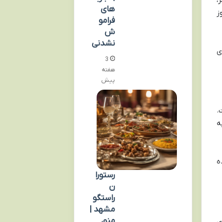
های
ز
فرامو
ش
نشدنی
ی
3
هفته
پیش
.
ه
ه
رستورا
ن
راستگو
مشهد |
منو،
ی