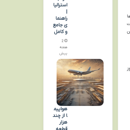
استرالیا
|
ا
راهنما
ت
ی جامع
ن
و کامل
2
هفته
پیش
ز
هواپیم
ا از چند
هزار
قطعه