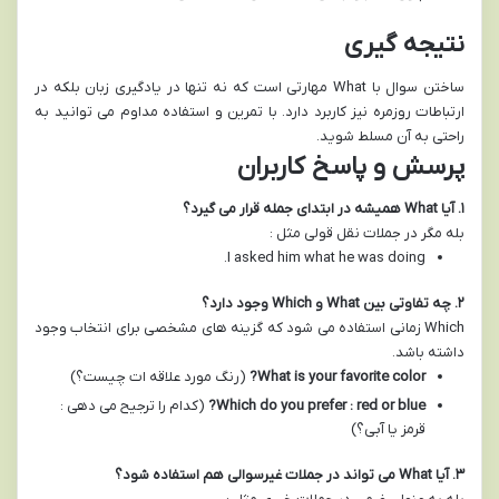
نتیجه گیری
ساختن سوال با What مهارتی است که نه تنها در یادگیری زبان بلکه در
ارتباطات روزمره نیز کاربرد دارد. با تمرین و استفاده مداوم می توانید به
راحتی به آن مسلط شوید.
پرسش و پاسخ کاربران
۱
.
آیا
What
همیشه در ابتدای جمله قرار می گیرد؟
بله مگر در جملات نقل قولی مثل :
I asked him what he was doing.
۲
.
چه تفاوتی بین
What
و
Which
وجود دارد؟
Which زمانی استفاده می شود که گزینه های مشخصی برای انتخاب وجود
داشته باشد.
What is your favorite color?
(رنگ مورد علاقه ات چیست؟)
Which do you prefer : red or blue?
(کدام را ترجیح می دهی :
قرمز یا آبی؟)
۳
.
آیا
What
می تواند در جملات غیرسوالی هم استفاده شود؟