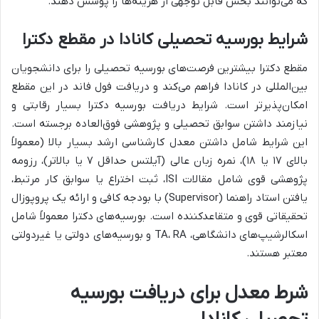
که می‌توانند بخش قابل توجهی از هزینه‌ها را پوشش دهند.
شرایط بورسیه تحصیلی کانادا در مقطع دکترا
مقطع دکترا بیشترین فرصت‌های بورسیه تحصیلی را برای دانشجویان
بین‌المللی در کانادا فراهم می‌کند و دریافت فول فاند در این مقطع
امکان‌پذیرتر است. شرایط دریافت بورسیه دکترا بسیار رقابتی و
نیازمند داشتن سوابق تحصیلی و پژوهشی فوق‌العاده برجسته است.
این شرایط شامل داشتن معدل کارشناسی ارشد بسیار بالا (معمولاً
بالای ۱۷ یا ۱۸)، نمره زبان عالی (آیلتس حداقل ۷ یا بالاتر)، رزومه
پژوهشی قوی شامل مقالات ISI، ثبت اختراع یا سوابق کار مرتبط،
یافتن استاد راهنما (Supervisor) با بودجه کافی و ارائه یک پروپوزال
تحقیقاتی قوی و متقاعدکننده است. بورسیه‌های دکترا معمولاً شامل
اسکالرشیپ‌های دانشگاهی، TA، RA و بورسیه‌های دولتی یا غیردولتی
معتبر هستند.
شرط معدل برای دریافت بورسیه