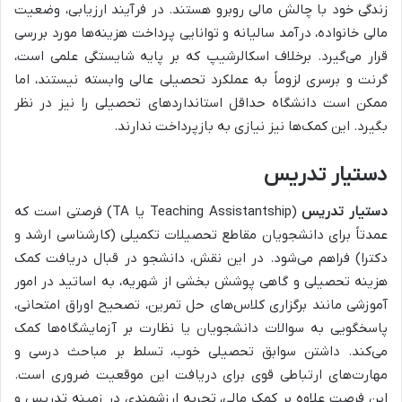
زندگی خود با چالش مالی روبرو هستند. در فرآیند ارزیابی، وضعیت
مالی خانواده، درآمد سالیانه و توانایی پرداخت هزینه‌ها مورد بررسی
قرار می‌گیرد. برخلاف اسکالرشیپ که بر پایه شایستگی علمی است،
گرنت و برسری لزوماً به عملکرد تحصیلی عالی وابسته نیستند، اما
ممکن است دانشگاه حداقل استانداردهای تحصیلی را نیز در نظر
بگیرد. این کمک‌ها نیز نیازی به بازپرداخت ندارند.
دستیار تدریس
دستیار تدریس
(Teaching Assistantship یا TA) فرصتی است که
عمدتاً برای دانشجویان مقاطع تحصیلات تکمیلی (کارشناسی ارشد و
دکترا) فراهم می‌شود. در این نقش، دانشجو در قبال دریافت کمک
هزینه تحصیلی و گاهی پوشش بخشی از شهریه، به اساتید در امور
آموزشی مانند برگزاری کلاس‌های حل تمرین، تصحیح اوراق امتحانی،
پاسخگویی به سوالات دانشجویان یا نظارت بر آزمایشگاه‌ها کمک
می‌کند. داشتن سوابق تحصیلی خوب، تسلط بر مباحث درسی و
مهارت‌های ارتباطی قوی برای دریافت این موقعیت ضروری است.
این فرصت علاوه بر کمک مالی، تجربه ارزشمندی در زمینه تدریس و