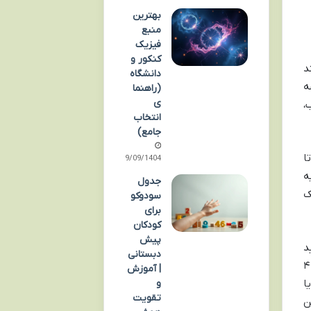
بهترین
منبع
فیزیک
کنکور و
د
دانشگاه
ه
(راهنما
ی
،
انتخاب
جامع)
ا
09/09/1404
ه
جدول
ک
سودوکو
برای
کودکان
پیش
د
دبستانی
، توی بعضی شرایط خاص می تونید تا ۴
| آموزش
ا
و
تقویت
 این