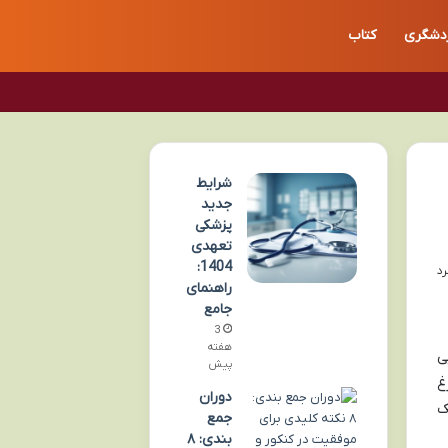
دشگری
کتاب
شرایط
جدید
پزشکی
تعهدی
1404:
راهنمای
جامع
3
هفته
ی
پیش
غ
دوران
ه بالای ۷ (برای تک
جمع
بندی: ۸