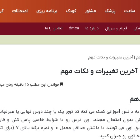
ساعت
پزشک
مشاور
کودک
برنامه ریزی
امتحانات
گر
شکی
فیلم و سریال
درباره ما
dmca
تماس با ما
م | آخرین تغییرات و نکات مهم
 آخرین تغییرات و نکات مهم
خواندن این مطلب 15 دقیقه زمان میبرد
دهم
 به دانش آموزانی کمک می کنه که توی یک یا چند درس نهایی یا غیرنهای
ونن بدون امتحان مجدد، اون درس رو با شرایط خاصی پاس کنن و فار
التحصیل بشن. این قانون فرصتیه که از طریق اون می تونید با داشتن حداقل معدل ۱۰ و نمره برگ