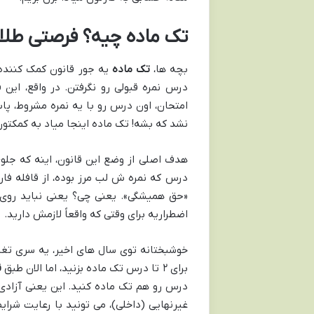
تک ماده چیه؟ فرصتی طلای
بچه ها،
تک ماده
یه جور قانون کمک کننده
درس نمره قبولی رو نگرفتن. در واقع، این
امتحان، اون درس رو با یه نمره مشروط، پا
نشد که بشه! تک ماده اینجا میاد به کمکتون
هدف اصلی از وضع این قانون، اینه که جلو
درس که نمره ش لب مرز بوده، از قافله فار
«حق همیشگی». یعنی چی؟ یعنی نباید روی
اضطراریه برای وقتی که واقعاً لازمش دارید.
خوشبختانه توی سال های اخیر، یه سری تغییر
برای ۲ تا درس تک ماده بزنید، اما الان طبق
ق
درس رو هم تک ماده کنید. این یعنی آزادی 