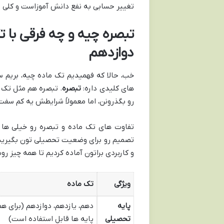
تغییر حسابی به نفع دانش آموزاست و کلی از 
تبصره چیه و چه فرقی با ت
دوازدهم
خب، حالا که فهمیدیم تک ماده چیه، بریم سر
های کلیدی داره:
تبصره
. تبصره هم مثل تک 
رو بگذرونن، اما معمولاً شرایطش یه کم سفت
تفاوت های تک ماده و تبصره رو خیلی ها م
تصمیم رو برای وضعیت تحصیلی تون بگیرید. 
و کاربردی براتون آماده کردیم تا همه چیز ر
ویژگی
تک ماده
پایه
دهم، یازدهم، دوازدهم (برای ه
تحصیلی
پایه ها قابل استفاده است)