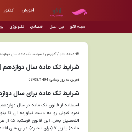
آموزش
کنکور
مجله لاکو
بین الملل
اقتصادی
تکنولوژی
پز
مجله لاکو
/
آموزش
/
شرایط تک ماده سال دوازده
شرایط تک ماده سال دوازدهم |
آخرین به روز رسانی: 03/08/1404
شرایط تک ماده برای سال دواز
استفاده از قانون تک ماده در سال دوازدهم
نمره قبولی رو به دست نیاورده ان تا بت
ماده) یا زیر ۷ (برای تبصره)، درس های افتاده تون رو جبران کنید.