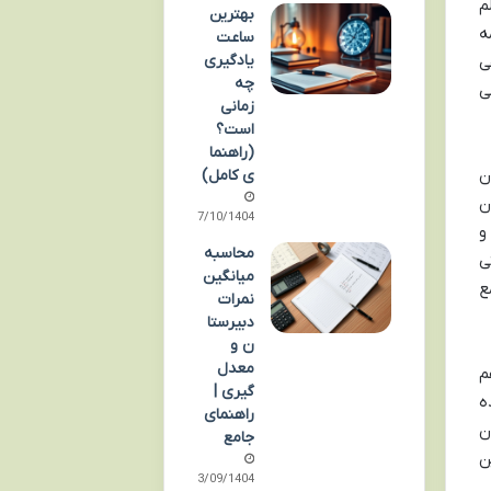
م
بهترین
ه
ساعت
یادگیری
ی
چه
ی
زمانی
است؟
(راهنما
ن
ی کامل)
ن
07/10/1404
و
محاسبه
ی
میانگین
ع
نمرات
دبیرستا
ن و
معدل
م
گیری |
ه
راهنمای
ن
جامع
ن
13/09/1404