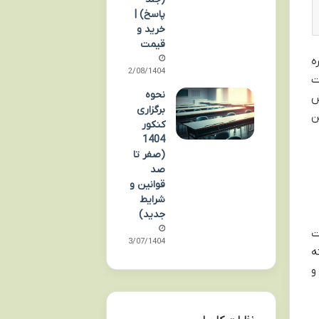
پاسخ) |
خرید و
قیمت
ه
02/08/1404
اونجاست
نحوه
ش
برگزاری
ن
کنکور
1404
(صفر تا
صد
قوانین و
شرایط
جدید)
ت
23/07/1404
ه
 تنظیم شدن و