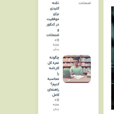
نکته
کلیدی
برای
موفقیت
در کنکور
و
امتحانات
4
هفته
پیش
چگونه
نمره کل
کارنامه
را
محاسبه
کنیم؟
راهنمای
کامل
4
هفته
پیش