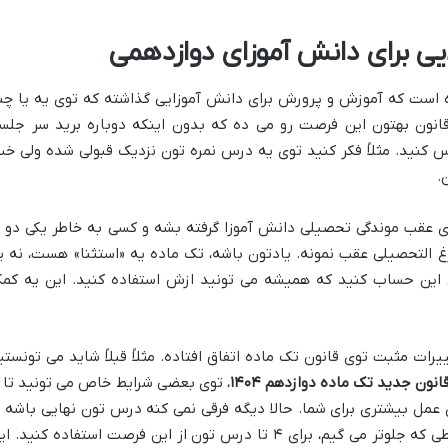
ی برای دانش آموزای دوازدهمی
 است که آموزش و پرورش برای دانش آموزایی گذاشته که توی یه یا چن
 قانون بهتون این فرصت رو می ده که بدون اینکه دوباره برید سر جلس
س کنید. مثلاً فکر کنید توی یه درس نمره تون نزدیک قبولی شده ولی خب
.
ی عقب موندگی تحصیلی دانش آموزا گرفته بشه و کسی به خاطر یکی دو ت
غ التحصیلی عقب نمونه. یادتون باشه، تک ماده یه «استثنا» هست، نه ی
 این حساب کنید که همیشه می تونید ازش استفاده کنید. این یه کم
ات مثبت توی قانون تک ماده اتفاق افتاده. مثلاً قبلاً شاید می تونستی
انون جدید تک ماده دوازدهم ۱۴۰۴
عمل بیشتری برای شما. حالا دیگه فرقی نمی کنه درس تون نهایی باشه ی
غیرنهایی (داخلی)، می تونید با رعایت شرایطی که جلوتر می گیم، برای ۴ تا درس تون از این فرصت استفاده کنید.