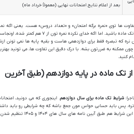
ایی
بعد از اعلام نتایج امتحانات نهایی (معمولاً خرداد ماه)
اوت ها توی «نمره برگه امتحان» و «تعداد دروس» هست. یعنی اگه نمر
برگه تون بین ۷ تا ۱۰ شده، می تونید به فکر تک ماده باشید. اما اگه خدای نکرده نمره تون از ۷ هم کمتر شده، 
ون نره که تبصره فقط برای دوازدهمی هاست و بقیه پایه ها نمی تونن از
 چون ممکنه به ضررتون بشه. با درک دقیق این تفاوت ها، می تونید بهتری
ام کنید.
ز تک ماده در پایه دوازدهم (طبق آخرین
جرا:
شرایط تک ماده برای سال دوازدهم
. اینجوری که می دونید، امتحانا
 تره. پس باید حسابی حواس مون جمع باشه که چه شرایطی رو باید داشت
باشیم تا بتونیم از تک ماده استفاده کنیم. این شرایط هم طبق آیین نامه های سال های ۱۴۰۴ و ۱۴۰۵