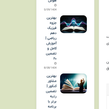
هوش
05/09/1404
بهترین
جزوه
فیزیک
دهم
ت
ریاضی |
ی
آموزش
کامل و
تضمین
۲۰
ن
ق
18/08/1404
بهترین
مشاور
کنکور |
تضمین
رتبه
برتر با
برنامه