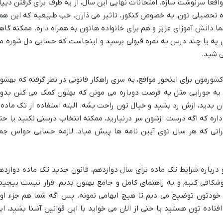
اقعاً سرنوشت سازه. امتحانات نهایی این سال، از یه طرف برای گرفتن دیپل
ه تحصیلی تون، به خصوص کنکور، تاثیر می ذارن. خب طبیعیه که این هم
ا دانش آموزای عزیز و هم برای خانواده هاتون به همراه داره. ممکنه گاه
وی یه یا چند درس به نمره قبولی برسید و اینجاست که حسابی دل شوره م
ی شید.
کشورمون برای اینجور مواقع، یه سری راهکار قانونی در نظر گرفته که بهشو
، یه جورایی مثل یه فرصت دوباره می مونن که بهتون کمک می کنن بدو
ن بدید، ازش رد بشید و خیال تون راحت بشه. البته استفاده از تک ماده 
ره که اگه درست ازشون سر درنیارید، ممکنه انتخاب درستی نکنید یا حت
اتی که هر سال توی آیین نامه ها پیش میاد، لازمه حسابی حواس جم
 درباره شرایط تک ماده برای سال دوازدهم، قانون جدید تک ماده دوازده
موشکافی کنیم و یه راهنمای کامل و جامع بهتون بدیم. قرار نیست پیچید
و خودتون توضیح می دیم تا هیچ ابهامی نمونه. پس اگه شما هم جزء او
اده تون هستید یا حتی از الان می خواید با این قوانین آشنا بشید، ای