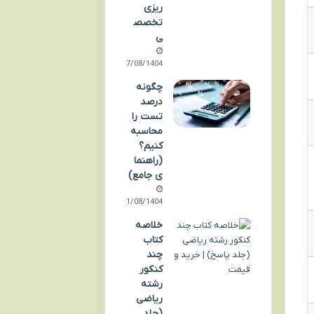
ریزی
تخصص
ی
17/08/1404
چگونه
درصد
تست را
محاسبه
کنیم؟
(راهنما
ی جامع)
11/08/1404
خلاصه
کتاب
چند
کنکور
رشته
ریاضی
(جلد