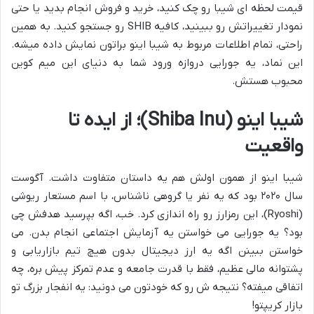
قیمت لحظه ای شیبا رو چک کنید، خرید و فروش انجام بدید یا حتی
نمودار تغییراتش رو ببینید، کافیه SHIB رو جستجو کنید. به همین
راحتی، تمام اطلاعات مربوط به شیبا اینو براتون نمایش داده میشه.
این نماد، یه جورایی دروازه ورود شما به دنیای این میم کوین
محبوب هستش.
شیبا اینو (Shiba Inu)؛ از ایده تا
واقعیت
شیبا اینو از همون اولش هم یه داستان متفاوت داشت. آگوست
سال ۲۰۲۰ بود که یه نفر یا گروهی ناشناس، با اسم مستعار ریوشی
(Ryoshi)، این رمزارز رو راه اندازی کرد. خب، اگه بپرسید هدفش چی
بود؟ یه جورایی می خواستن یه آزمایش اجتماعی انجام بدن. می
خواستن ببینن اگه یه ارز دیجیتال بدون هیچ تیم بازاریابی و
پشتوانه مالی عظیم، فقط با قدرت جامعه و عدم تمرکز پیش بره، چه
اتفاقی میفته؟ نتیجه ش رو که خودتون می دونید: یه انفجار بزرگ تو
بازار کریپتو!