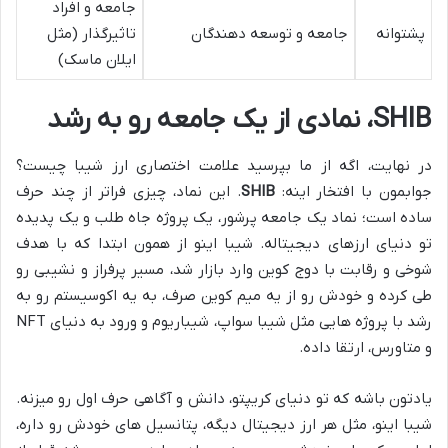
جامعه و افراد
پشتوانه
جامعه و توسعه دهندگان
تاثیرگذار (مثل
ایلان ماسک)
SHIB، نمادی از یک جامعه رو به رشد
در نهایت، اگه از ما بپرسید علامت اختصاری ارز شیبا چیست؟
جوابمون با افتخار اینه:
SHIB
. این نماد، چیزی فراتر از چند حرف
ساده است؛ نماد یک جامعه پرشور، یک پروژه جاه طلب و یک پدیده
تو دنیای ارزهای دیجیتاله. شیبا اینو از همون ابتدا که با هدف
شوخی و رقابت با دوج کوین وارد بازار شد، مسیر پرفراز و نشیبی رو
طی کرده و خودش رو از یه میم کوین صرف، به یه اکوسیستم رو به
رشد با پروژه هایی مثل شیبا سواپ، شیباریوم و ورود به دنیای NFT
و متاورس، ارتقا داده.
یادتون باشه که تو دنیای کریپتو، دانش و آگاهی حرف اول رو میزنه.
شیبا اینو، مثل هر ارز دیجیتال دیگه، پتانسیل های خودش رو داره،