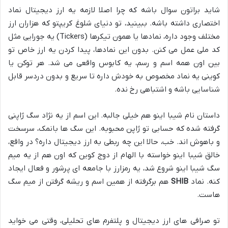
شاید براتون سوال باشه که چرا اصلا لازمه یه ارز دیجیتال نماد
اختصاری داشته باشه. ببینید، تو دنیای شلوغ کریپتو که هزاران ارز
مختلف وجود داره، نمادها یا همون تیکرها (Tickers) یه جورایی مثل
کد ملی عمل می کنن. بدون این نمادها، پیدا کردن یه ارز خاص تو
بین اون همه اسم و رسم، یه کابوس واقعی می شد. هر توکن یا
کوینی یه نماد مخصوص به خودش داره تا سریع و بدون دردسر قابل
شناسایی باشه و اشتباهی رخ نده.
داستان نام شیبا اینو هم خیلی جالبه. این اسم از یه نژاد سگ ژاپنی
گرفته شده که حسابی تو ژاپن محبوبه. این سگ ها بانمک، سرسخت
و باهوش اند. خب، حالا این چه ربطی به ارز دیجیتال داره؟ در واقع،
خالق شیبا اینو خواسته با الهام از دوج کوین که اون هم از یه میم
سگ شیبا اینو شروع شد، یه رمزارز با جامعه ای پرشور و فعال ایجاد
کنه. نماد
SHIB
هم برگرفته از همین اسم و ریشه گرفتن از میم سگ
هاست.
تو صرافی های ارز دیجیتال و پلتفرم های تحلیلی، وقتی می خواید