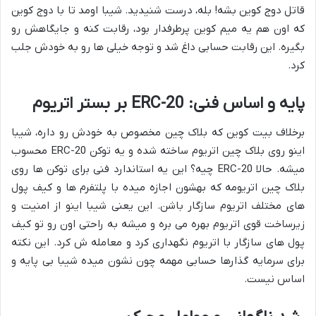
قاتل دوج کوین بشه! بله، درست شنیدید. شیبا اومد تا با دوج کوین
که اون هم یه میم کوین پرطرفدار بود، رقابت کنه و جایگاهش رو
بگیره. این رقابت حسابی داغ شد و توجه خیلی ها رو به خودش جلب
کرد.
پایه و اساس فنی: ERC-20 بر بستر اتریوم
برخلاف بیت کوین که بلاک چین مخصوص به خودش رو داره، شیبا
اینو روی بلاک چین اتریوم ساخته شده و یه توکن ERC-20 محسوب
میشه. حالا ERC-20 چیه؟ این یه استاندارد فنی برای توکن ها روی
بلاک چین اتریومه که بهشون اجازه میده با پلتفرم ها و کیف پول
های مختلف اتریوم سازگار باشن. این یعنی شیبا اینو از امنیت و
زیرساخت قوی اتریوم بهره می بره و میشه به راحتی اون رو تو کیف
پول های سازگار با اتریوم نگهداری کرد و معامله ش کرد. این نکته
برای سرمایه گذارها حسابی مهمه چون نشون میده شیبا بی پایه و
اساس نیست.