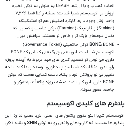
العاده کمیاب و با ارزشه. LEASH به عنوان یه توکن ذخیره
ارزش تو اکوسیستم شیبا شناخته میشه و کلاً فقط ۱۰۷,۶۴۶
واحد ازش وجود داره. کارکرد اصلیش هم تو استیکینگ
(Staking) و فارمینگ (Farming) توکن هاست و کسایی که
دنبال سودهای بزرگ تر و خاص تر هستند، سراغش میرن.
BONE:
BONE توکن حاکمیتی (Governance Token)
اکوسیستم شیباست. این یعنی چی؟ یعنی کسایی که BONE
دارن، می تونن تو تصمیم گیری های مهم مربوط به آینده پروژه
رای بدن. مثلاً اینکه شیبا سواپ چطوری توسعه پیدا کنه، یا چه
تغییراتی تو پروتکل انجام بشه، دست کسایی هست که توکن
BONE دارن. این کار باعث میشه پروژه واقعاً غیرمتمرکز و
جامعه محور بمونه.
پلتفرم های کلیدی اکوسیستم
اکوسیستم شیبا اینو بدون پلتفرم های اصلی اش، معنی نداره. این
پلتفرم ها هستند که کاربردهای واقعی رو به توکن
SHIB
و بقیه توکن