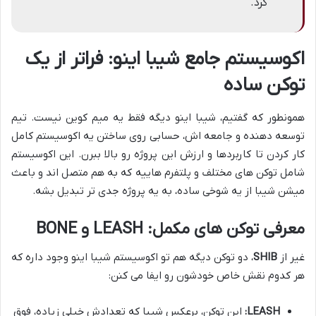
کرد.
اکوسیستم جامع شیبا اینو: فراتر از یک
توکن ساده
همونطور که گفتیم، شیبا اینو دیگه فقط یه میم کوین نیست. تیم
توسعه دهنده و جامعه اش، حسابی روی ساختن یه اکوسیستم کامل
کار کردن تا کاربردها و ارزش این پروژه رو بالا ببرن. این اکوسیستم
شامل توکن های مختلف و پلتفرم هاییه که به هم متصل اند و باعث
میشن شیبا از یه شوخی ساده، به یه پروژه جدی تر تبدیل بشه.
معرفی توکن های مکمل: LEASH و BONE
غیر از
SHIB
، دو توکن دیگه هم تو اکوسیستم شیبا اینو وجود داره که
هر کدوم نقش خاص خودشون رو ایفا می کنن:
LEASH:
این توکن، برعکس شیبا که تعدادش خیلی زیاده، فوق