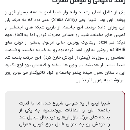
رشد ناگهانی و عوامل محرک
یکی از دلایل اصلی رشد دیوانه وار شیبا اینو، جامعه بسیار قوی و
پرشور اون بود. شیبا آرمی (Shiba Army) لقبی بود که به طرفداران
این رمزارز داده بودند. این جامعه، از طریق شبکه های اجتماعی و
کمپین های مختلف، شیبا رو حسابی معروف کردن. اما یه اتفاق مهم
دیگه هم افتاد: ویتالیک بوترین، خالق اتریوم، بخشی از توکن های
SHIB
که ریوشی به اون اهدا کرده بود رو به خیریه بخشید و قسمت
اعظمش رو سوزوند (یعنی از گردش خارج کرد). این حرکت باعث شد
شیبا بیشتر از همیشه سر زبون ها بیفته و قیمتش یهو اوج بگیره.
این داستان نشون میده چقدر جامعه و افراد تاثیرگذار می تونن روی
سرنوشت یه رمزارز اثر بذارن.
شیبا اینو، از یه شوخی شروع شد، اما با قدرت
جامعه اش و اتفاقات غیرمنتظره، به یکی از
پدیده های بزرگ بازار ارزهای دیجیتال تبدیل شد
و خودش رو به عنوان قاتل دوج کوین معرفی