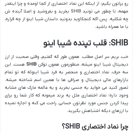
رو براتون بگیم؛ از اینکه این نماد اختصاری از کجا اومده و چرا اینقدر
مهمه، تا چطور می تونید SHIB بخرید و بفروشید و اصلا آینده ش
چه شکلیه. پس اگه کنجکاوید بدونید داستان شیبا اینو از چه قراره،
با ما همراه باشید.
SHIB: قلب تپنده شیبا اینو
خب، بریم سر اصل مطلب. همون طور که گفتیم، وقتی صحبت از ارز
دیجیتال شیبا اینو میشه، منظورمون همون توکن
SHIB
هست. این
سه حرف، نماد اختصاری و منحصر به فرد شیبا اینوئه که تو تمام
بازارهای مالی دیجیتال و صرافی ها با همین اسم شناخته میشه.
تصور کنید می خواید یه جنسی بخرید و یه عالمه مارک های مشابه
وجود داره؛ نماد اختصاری مثل یه برند میمونه که کار شما رو برای
پیدا کردن جنس مورد نظرتون حسابی راحت می کنه و اجازه نمیده
با ارزهای دیگه اشتباهش بگیرید.
چرا نماد اختصاری SHIB؟