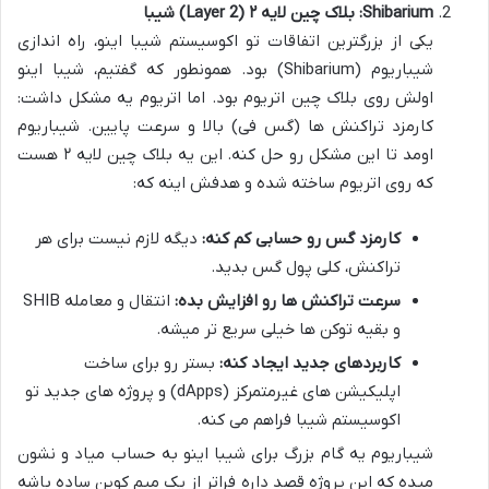
Shibarium: بلاک چین لایه ۲ (Layer 2) شیبا
یکی از بزرگترین اتفاقات تو اکوسیستم شیبا اینو، راه اندازی
شیباریوم (Shibarium) بود. همونطور که گفتیم، شیبا اینو
اولش روی بلاک چین اتریوم بود. اما اتریوم یه مشکل داشت:
کارمزد تراکنش ها (گس فی) بالا و سرعت پایین. شیباریوم
اومد تا این مشکل رو حل کنه. این یه بلاک چین لایه ۲ هست
که روی اتریوم ساخته شده و هدفش اینه که:
کارمزد گس رو حسابی کم کنه:
دیگه لازم نیست برای هر
تراکنش، کلی پول گس بدید.
سرعت تراکنش ها رو افزایش بده:
انتقال و معامله SHIB
و بقیه توکن ها خیلی سریع تر میشه.
کاربردهای جدید ایجاد کنه:
بستر رو برای ساخت
اپلیکیشن های غیرمتمرکز (dApps) و پروژه های جدید تو
اکوسیستم شیبا فراهم می کنه.
شیباریوم یه گام بزرگ برای شیبا اینو به حساب میاد و نشون
میده که این پروژه قصد داره فراتر از یک میم کوین ساده باشه