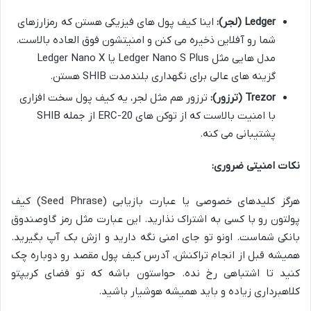
Ledger (لجر):
اینا کیف پول های فیزیکی هستن که رمزارزهای
شما رو آفلاین ذخیره می کنن و امنیتشون فوق العاده بالاست.
مدل هایی مثل Ledger Nano S Plus یا Ledger Nano X
گزینه های عالی برای نگهداری بلندمدت SHIB هستن.
Trezor (ترزور):
ترزور هم مثل لجر، یه کیف پول سخت افزاری
با امنیت بالاست که از توکن های ERC-20 از جمله SHIB
پشتیبانی می کنه.
نکات امنیتی ضروری:
هرگز کلیدهای خصوصی یا عبارت بازیابی (Seed Phrase) کیف
پولتون رو با کسی به اشتراک نذارید. این عبارت مثل رمز گاوصندوق
بانکی شماست. اونو تو جای امنی نگه دارید و ازش بک آپ بگیرید.
همیشه قبل از انجام تراکنش، آدرس کیف پول مقصد رو دوباره چک
کنید تا اشتباهی رخ نده. حواستون باشه که تو فضای کریپتو
کلاهبرداری زیاده و باید همیشه هوشیار باشید.