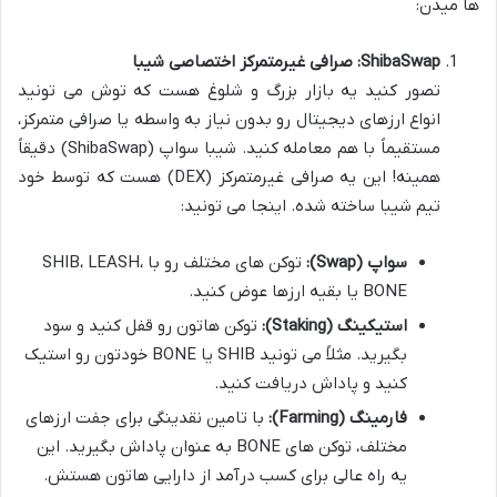
ها میدن:
ShibaSwap: صرافی غیرمتمرکز اختصاصی شیبا
تصور کنید یه بازار بزرگ و شلوغ هست که توش می تونید
انواع ارزهای دیجیتال رو بدون نیاز به واسطه یا صرافی متمرکز،
مستقیماً با هم معامله کنید. شیبا سواپ (ShibaSwap) دقیقاً
همینه! این یه صرافی غیرمتمرکز (DEX) هست که توسط خود
تیم شیبا ساخته شده. اینجا می تونید:
سواپ (Swap):
توکن های مختلف رو با SHIB، LEASH،
BONE یا بقیه ارزها عوض کنید.
استیکینگ (Staking):
توکن هاتون رو قفل کنید و سود
بگیرید. مثلاً می تونید SHIB یا BONE خودتون رو استیک
کنید و پاداش دریافت کنید.
فارمینگ (Farming):
با تامین نقدینگی برای جفت ارزهای
مختلف، توکن های BONE به عنوان پاداش بگیرید. این
یه راه عالی برای کسب درآمد از دارایی هاتون هستش.