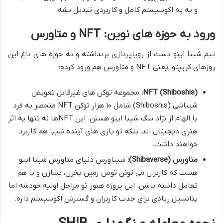
و به یه اکوسیستم کامل و کاربردی تبدیل بشه.
ورود به حوزه های نوین: NFT و متاورس
تیم شیبا اینو دست از رویاپردازی برنداشته و به حوزه های داغ این
روزهای کریپتو، یعنی NFT و متاورس هم ورود کرده:
NFT (Shiboshis):
مجموعه توکن های غیرقابل تعویض
شیباشی (Shiboshis) شامل ۱۰ هزار توکن NFT منحصر به فرد
با الهام از نژاد سگ شیبا اینو هستن. این NFTها نه تنها یه اثر
هنری دیجیتال اند، بلکه تو بازی های آینده شیبا هم کاربرد
خواهند داشت.
متاورس (Shibaverse):
شیباورس دنیای متاورس شیبا اینو
هست که کاربران می تونن توش زمین بخرن، بسازن و با هم
تعامل داشته باشن. این پروژه هنوز تو مراحل اولیه خودشه اما
پتانسیل زیادی برای جذب کاربران و گسترش اکوسیستم داره.