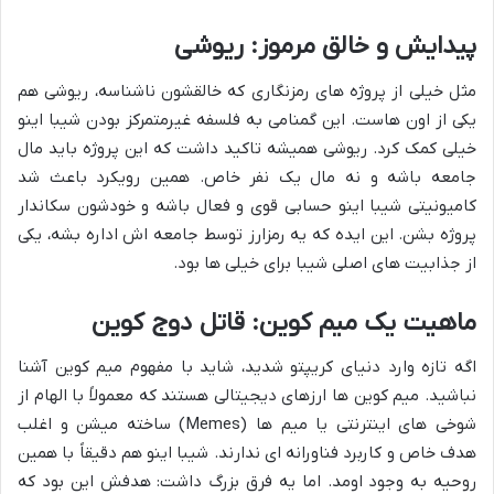
پیدایش و خالق مرموز: ریوشی
مثل خیلی از پروژه های رمزنگاری که خالقشون ناشناسه، ریوشی هم
یکی از اون هاست. این گمنامی به فلسفه غیرمتمرکز بودن شیبا اینو
خیلی کمک کرد. ریوشی همیشه تاکید داشت که این پروژه باید مال
جامعه باشه و نه مال یک نفر خاص. همین رویکرد باعث شد
کامیونیتی شیبا اینو حسابی قوی و فعال باشه و خودشون سکاندار
پروژه بشن. این ایده که یه رمزارز توسط جامعه اش اداره بشه، یکی
از جذابیت های اصلی شیبا برای خیلی ها بود.
ماهیت یک میم کوین: قاتل دوج کوین
اگه تازه وارد دنیای کریپتو شدید، شاید با مفهوم میم کوین آشنا
نباشید. میم کوین ها ارزهای دیجیتالی هستند که معمولاً با الهام از
شوخی های اینترنتی یا میم ها (Memes) ساخته میشن و اغلب
هدف خاص و کاربرد فناورانه ای ندارند. شیبا اینو هم دقیقاً با همین
روحیه به وجود اومد. اما یه فرق بزرگ داشت: هدفش این بود که