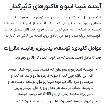
آینده شیبا اینو و فاکتورهای تاثیرگذار
آینده هر ارز دیجیتالی، به خصوص میم کوین ها، یه موضوع داغه و
حسابی مورد بحث قرار می گیره.
SHIB
هم از این قاعده مستثنا
نیست. با اینکه از یه میم کوین ساده شروع شد، الان تبدیل به یه
اکوسیستم بزرگ شده و عوامل زیادی روی آینده ش تاثیر می گذارند.
عوامل کلیدی: توسعه، پذیرش، رقابت، مقررات
چند تا عامل اصلی هست که می تونه آینده
SHIB
رو رقم بزنه:
توسعه شیباریوم:
همونطور که گفتیم، شیباریوم خیلی مهمه.
اگه این بلاک چین لایه ۲ بتونه کارمزدها رو واقعاً کم کنه و
سرعت رو ببره بالا، می تونه شیبا رو برای توسعه دهنده ها و
کاربردها جذاب تر کنه. هر چقدر پروژه های بیشتری روی
شیباریوم ساخته بشن، ارزش SHIB هم بیشتر میشه.
پذیرش توسط کسب وکارها:
هر چقدر تعداد فروشگاه ها و