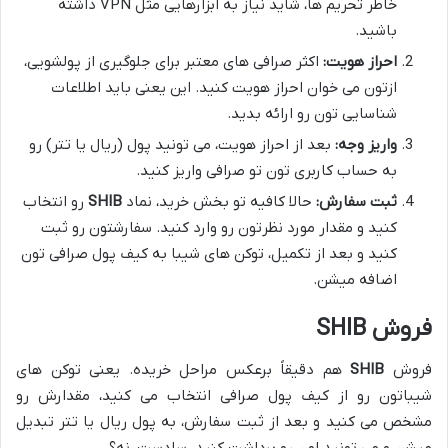
خاطر تحریم ها، شاید نیاز به ابزارهایی مثل VPN داشته
باشید.
احراز هویت:
اکثر صرافی های معتبر برای جلوگیری از پولشویی،
ازتون می خوان احراز هویت کنید. این یعنی باید اطلاعات
شناسایی تون رو ارائه بدید.
واریز وجه:
بعد از احراز هویت، می تونید پول (ریال یا تتر) رو
به حساب کاربری تون تو صرافی واریز کنید.
ثبت سفارش:
حالا کافیه تو بخش خرید، نماد
SHIB
رو انتخاب
کنید و مقدار مورد نظرتون رو وارد کنید. سفارشتون رو ثبت
کنید و بعد از تکمیل، توکن های شیبا به کیف پول صرافی تون
اضافه میشن.
فروش SHIB
فروش
SHIB
هم دقیقاً برعکس مراحل خریده. یعنی توکن های
شیباتون رو از کیف پول صرافی انتخاب می کنید، مقدارش رو
مشخص می کنید و بعد از ثبت سفارش، به پول ریال یا تتر تبدیل
میشن و می تونید اون رو برداشت کنید. سادست، نه؟