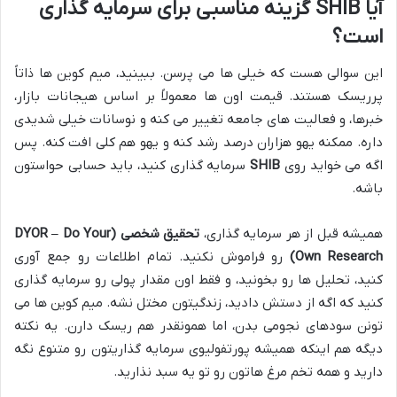
آیا SHIB گزینه مناسبی برای سرمایه گذاری
است؟
این سوالی هست که خیلی ها می پرسن. ببینید، میم کوین ها ذاتاً
پرریسک هستند. قیمت اون ها معمولاً بر اساس هیجانات بازار،
خبرها، و فعالیت های جامعه تغییر می کنه و نوسانات خیلی شدیدی
داره. ممکنه یهو هزاران درصد رشد کنه و یهو هم کلی افت کنه. پس
اگه می خواید روی
SHIB
سرمایه گذاری کنید، باید حسابی حواستون
باشه.
همیشه قبل از هر سرمایه گذاری،
تحقیق شخصی (DYOR – Do Your
Own Research)
رو فراموش نکنید. تمام اطلاعات رو جمع آوری
کنید، تحلیل ها رو بخونید، و فقط اون مقدار پولی رو سرمایه گذاری
کنید که اگه از دستش دادید، زندگیتون مختل نشه. میم کوین ها می
تونن سودهای نجومی بدن، اما همونقدر هم ریسک دارن. یه نکته
دیگه هم اینکه همیشه پورتفولیوی سرمایه گذاریتون رو متنوع نگه
دارید و همه تخم مرغ هاتون رو تو یه سبد نذارید.