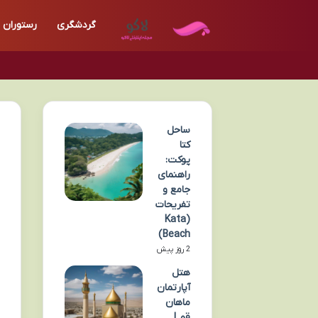
گردشگری
رستوران
ساحل
کتا
پوکت:
راهنمای
جامع و
تفریحات
(Kata
Beach)
2 روز پیش
هتل
آپارتمان
ماهان
قم |