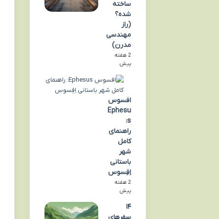
ساخته
شده؟
(راز
مهندسی
مدرن)
2 هفته
پیش
افسوس
Ephesu
s:
راهنمای
کامل
شهر
باستانی
اِفِسوس
2 هفته
پیش
۱۴
سفرهای