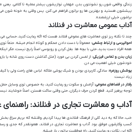
زندگی واقعی شون رو نشونتون بدن. مهمان نوازیشون بیشتر عملیه تا کلامی. یعنی مم
پیششون هستید و بهترین ها رو براتون فراهم می کنن. پس وقتی به خونه شون می 
براشون خیلی ارزشمنده.
آداب عمومی معاشرت در فنلاند
چند تا نکته ریز توی معاشرت های عمومی فنلاند هست که اگه رعایت کنید، حسابی می 
احوالپرسی و ارتباط چشمی:
معمولاً با دست دادن محکم و کوتاه انجام میشه. حتماً توی
همه افراد دست بدید، حتی با بچه ها. بغل کردن و روبوسی اصلاً رایج نیست، مگر این
زبان بدن و تماس فیزیکی:
از لمس کردن بی مورد (مثل گذاشتن دست روی شانه یا بازو
خودشون خیلی اهمیت می دن.
پوشش روزمره:
سادگی، کاربردی بودن و شیک پوشی ملاکه. لباس های راحت ولی با کیفی
زیاد نیست.
رفتار در فضاهای عمومی:
آرامش و سکوت رو رعایت کنید، به خصوص توی وسایل حمل و 
توجه پرهیز کنید. قطع کردن حرف دیگران، حتی وقتی ساکت هستن، اصلاً خوشایند نیس
آداب و معاشرت تجاری در فنلاند: راهنمای 
خب، حالا که یه دید کلی از فرهنگ فنلاندی ها پیدا کردیم، وقتشه که بریم سراغ بخ
کسب وکارشون موفق بود. آداب و معاشرت تجاری در فنلاند، همونقدر که جدی و رسمیه
اگه این نکات رو رعایت کنید، راه موفقیت براتون باز میشه.