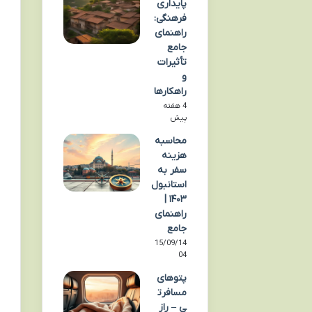
پایداری
فرهنگی:
راهنمای
جامع
تأثیرات
و
راهکارها
4 هفته
پیش
محاسبه
هزینه
سفر به
استانبول
۱۴۰۳ |
راهنمای
جامع
15/09/14
04
پتوهای
مسافرت
ی – راز