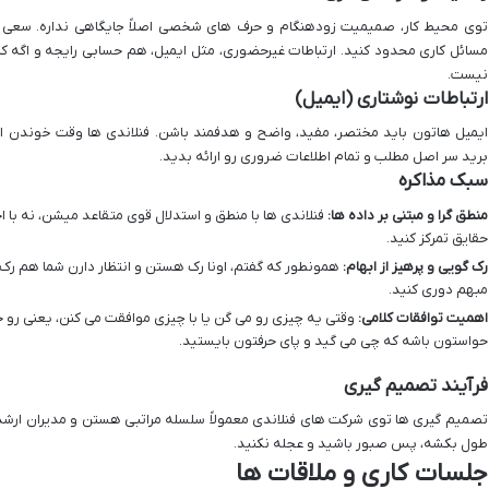
توی محیط کار، صمیمیت زودهنگام و حرف های شخصی اصلاً جایگاهی نداره. سعی کنی
مسائل کاری محدود کنید. ارتباطات غیرحضوری، مثل ایمیل، هم حسابی رایجه و اگه کا
نیست.
ارتباطات نوشتاری (ایمیل)
ایمیل هاتون باید مختصر، مفید، واضح و هدفمند باشن. فنلاندی ها وقت خوندن ا
برید سر اصل مطلب و تمام اطلاعات ضروری رو ارائه بدید.
سبک مذاکره
منطق گرا و مبتنی بر داده ها:
فنلاندی ها با منطق و استدلال قوی متقاعد میشن، نه با
حقایق تمرکز کنید.
رک گویی و پرهیز از ابهام:
همونطور که گفتم، اونا رک هستن و انتظار دارن شما هم رک 
مبهم دوری کنید.
اهمیت توافقات کلامی:
وقتی یه چیزی رو می گن یا با چیزی موافقت می کنن، یعنی 
حواستون باشه که چی می گید و پای حرفتون بایستید.
فرآیند تصمیم گیری
تصمیم گیری ها توی شرکت های فنلاندی معمولاً سلسله مراتبی هستن و مدیران ارشد 
طول بکشه، پس صبور باشید و عجله نکنید.
جلسات کاری و ملاقات ها