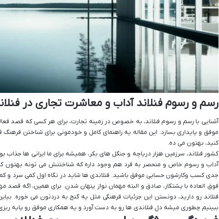
رسم و رسوم فنلاند آداب و معاشرت تجاری در فنلان
آشنایی با رسم و رسوم فنلاند، به خصوص در زمینه تجارت، برای هر کسی که قصد فعالیت
موفق و پایداری بسازد. این مقاله یه راهنمای کامل و خودمونی برای شناختن فرهنگ ف
کنید، بهتون می ده.
کشور فنلاند، سرزمین هزار دریاچه و جنگل های بکر، همیشه برای ما ایرانی ها جذاب بود
آداب و رسوم خاص و منحصر به فرد هم وجود داره که شناختنش می تونه بهتون کم
جدی کسب وکارشون حسابی موفق باشید. فنلاندی ها شاید در نگاه اول کمی سرد و کم حر
فوق العاده با پشتکار، صادق و البته مهمان نواز پنهان شدن. برای همین، اگه قصد مه
فنلاند رو دارید، دونستن این جزئیات فرهنگی مثل یه گنج به دردتون می خوره. بیا
ببینیم چطوری میشه دل فنلاندی ها رو به دست آورد و یه همکاری موفق رو پایه ریزی 