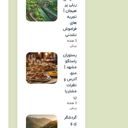
ریلی پر
هیجان |
تجربه
های
فراموش
نشدنی
3 هفته
پیش
رستوران
راستگو
مشهد |
منو،
آدرس و
نظرات
مشتریا
ن
3 هفته
پیش
گردشگر
ی و