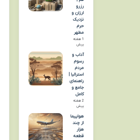
رزرو
ارزان و
نزدیک
حرم
مطهر
1 هفته
پیش
آداب و
رسوم
مردم
استرالیا |
راهنمای
جامع و
کامل
2 هفته
پیش
هواپیما
از چند
هزار
قطعه