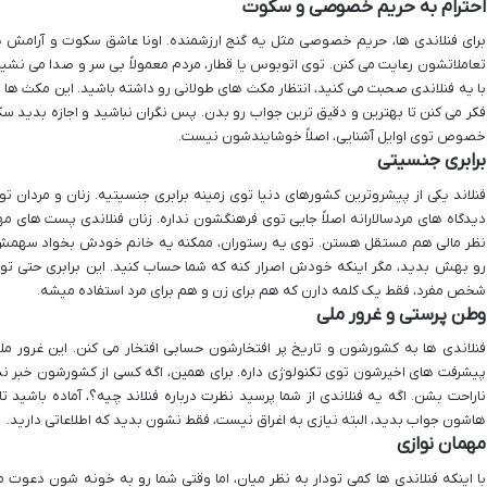
احترام به حریم خصوصی و سکوت
برای فنلاندی ها، حریم خصوصی مثل یه گنج ارزشمنده. اونا عاشق سکوت و آرامش
تعاملاتشون رعایت می کنن. توی اتوبوس یا قطار، مردم معمولاً بی سر و صدا می نشین
با یه فنلاندی صحبت می کنید، انتظار مکث های طولانی رو داشته باشید. این مکث ها به
فکر می کنن تا بهترین و دقیق ترین جواب رو بدن. پس نگران نباشید و اجازه بدید 
خصوص توی اوایل آشنایی، اصلاً خوشایندشون نیست.
برابری جنسیتی
فنلاند یکی از پیشروترین کشورهای دنیا توی زمینه برابری جنسیتیه. زنان و مردان توی
دیدگاه های مردسالارانه اصلاً جایی توی فرهنگشون نداره. زنان فنلاندی پست های م
نظر مالی هم مستقل هستن. توی یه رستوران، ممکنه یه خانم خودش بخواد سهمش رو
رو بهش بدید، مگر اینکه خودش اصرار کنه که شما حساب کنید. این برابری حتی تو
شخص مفرد، فقط یک کلمه دارن که هم برای زن و هم برای مرد استفاده میشه.
وطن پرستی و غرور ملی
فنلاندی ها به کشورشون و تاریخ پر افتخارشون حسابی افتخار می کنن. این غرور م
پیشرفت های اخیرشون توی تکنولوژی داره. برای همین، اگه کسی از کشورشون خبر نداشت
ناراحت بشن. اگه یه فنلاندی از شما پرسید نظرت درباره فنلاند چیه؟، آماده باشید تا
هاشون جواب بدید، البته نیازی به اغراق نیست، فقط نشون بدید که اطلاعاتی دارید.
مهمان نوازی
با اینکه فنلاندی ها کمی تودار به نظر میان، اما وقتی شما رو به خونه شون دعوت م