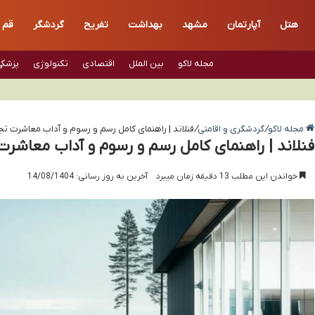
هتل
آپارتمان
مشهد
بهداشت
تفریح
گردشگر
قم
مجله لاکو
بین الملل
اقتصادی
تکنولوژی
پزشکی
مجله لاکو
/
گردشگری و اقامتی
/
فنلاند | راهنمای کامل رسم و رسوم و آداب معاشرت تج
فنلاند | راهنمای کامل رسم و رسوم و آداب معاشرت
خواندن این مطلب 13 دقیقه زمان میبرد
آخرین به روز رسانی: 14/08/1404