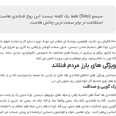
سیسو (Sisu) فقط یک کلمه نیست؛ این روح فنلاندی 
استقامت در برابر سخت ترین چالش هاست.
حالا فکرش رو بکنید، همچین روحیه ای چقدر می تونه توی دنیای کار و تجارت مهم ب
دارن. اونا اهل تسلیم شدن نیستن، خیلی سخت کوشن و وقتی یه کاری رو شروع می کنن
یه کشور نوآور و پیشرو در زمینه های مختلف، به خصوص تکنولوژی، تبدیل بشه. پس ا
که اون با تمام وجود برای موفقیت اون پروژه تلاش می کنه.
ویژگی های بارز مردم فنلاند
شناختن ویژگی های اخلاقی فنلاندی ها، مثل باز کردن یه جعبه پاندوراست که پر از نکته
و هم توی محیط کار خودشون رو نشون می دن:
رک گویی و صداقت
فنلاندی ها اصلاً اهل حاشیه رفتن و حرف های دوپهلو نیستن. اونا خیلی رک و راست ح
باشید. اگه یه فنلاندی بگه بله، یعنی واقعاً بله، و اگه بگه نه، یعنی نه. خبری از ش
گویی توی مذاکرات تجاری هم خیلی پررنگه. اونا انتظار دارن شما هم شفاف و با اطلاعا
اساس پرهیز کنید. برای همین، حرف و قولشون حسابی ارزشمنده و روش حساب می کنن