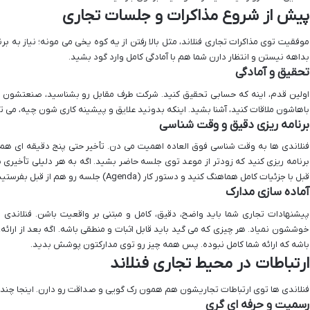
پیش از شروع مذاکرات و جلسات تجاری
موفقیت توی مذاکرات تجاری فنلاند، مثل بالا رفتن از یه کوه یخی می مونه؛ نیاز به برن
بداهه نیستن و انتظار دارن شما هم با آمادگی کامل وارد گود بشید.
تحقیق و آمادگی
اولین قدم، اینه که حسابی تحقیق کنید. شرکت طرف مقابل رو بشناسید، صنعتشون رو ت
باهاشون ملاقات کنید، آشنا بشید. اینکه بدونید علایق و پیشینه کاری شون چیه، می 
برنامه ریزی دقیق و وقت شناسی
فنلاندی ها به وقت شناسی فوق العاده اهمیت می دن. تأخیر حتی پنج دقیقه ای هم 
برنامه ریزی کنید که زودتر از موعد توی جلسه حاضر بشید. اگه به هر دلیلی تأخیری پی
قبل با جزئیات کامل هماهنگ کنید و دستور کار (Agenda) جلسه رو هم از قبل بفرستید.
آماده سازی مدارک
پیشنهادات تجاری شما باید واضح، دقیق، کامل و مبتنی بر واقعیت باشن. فنلاندی 
خوششون نمیاد. هر چیزی که می گید باید قابل اثبات و منطقی باشه. اگه بعد از ارائه،
باشه که ارائه شما کامل نبوده. پس همه چیز رو توی مدارکتون پوشش بدید.
ارتباطات در محیط تجاری فنلاند
فنلاندی ها توی ارتباطات تجاریشون هم همون رک گویی و صداقت رو دارن. اینجا چند
رسمیت و حرفه ای گری