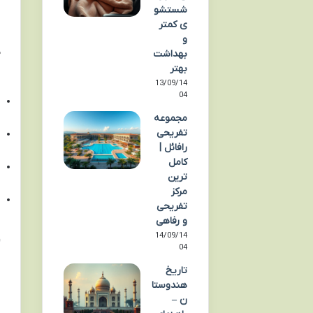
شستشو
ی کمتر
و
بهداشت
بهتر
13/09/14
04
مجموعه
تفریحی
رافائل |
کامل
ترین
مرکز
تفریحی
و رفاهی
14/09/14
04
تاریخ
هندوستا
ن –