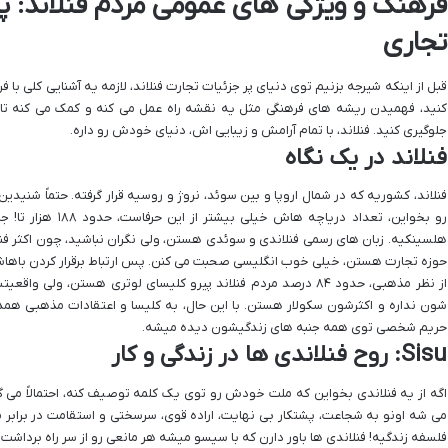
فرهنگ و ویژگی های عمومی مردم فنلاند: پ
تجاری
قبل از اینکه شیرجه بزنیم توی دنیای پر جزئیات تجارت فنلاند، لازمه یه آشنایی کلی با 
کنید، فهمیدن ریشه های فرهنگی مثل یه نقشه راه عمل می کنه و کمک می کنه تا ر
جلوگیری کنید. فنلاند، با تمام آرامش و زیبایی اش، دنیای خودش رو داره.
فنلاند در یک نگاه
فنلاند، کشوریه که در شمال اروپا و بین سوئد، نروژ و روسیه قرار گرفته. حتماً شنی
هلسینکیه. زبان های رسمی فنلاندی و سوئدی هستن، ولی نگران نباشید، چون اکثر ف
حوزه تجارت هستن، خیلی خوب انگلیسی صحبت می کنن. پس ارتباط برقرار کردن با
از نظر مذهبی، حدود ۸۴ درصد مردم فنلاند پیرو کلیسای لوتری هستن، 
شون نداره و اکثرشون سکولار هستن. با این حال، به کلیسا و اعتقادات مذهبی همدیگ
حریم شخصی توی همه جنبه های زندگیشون دیده میشه.
Sisu: روح فنلاندی ها در زندگی و کار
اگه از یه فنلاندی بخواین که ملت خودش رو توی یک کلمه توصیف کنه، احتمالاً می 
می شه اونو به شجاعت، پشتکار بی نهایت، اراده قوی، سرسختی و استقامت در برابر
فلسفه زندگیه! فنلاندی ها باور دارن که با سیسو میشه هر مانعی رو از سر راه برداشت