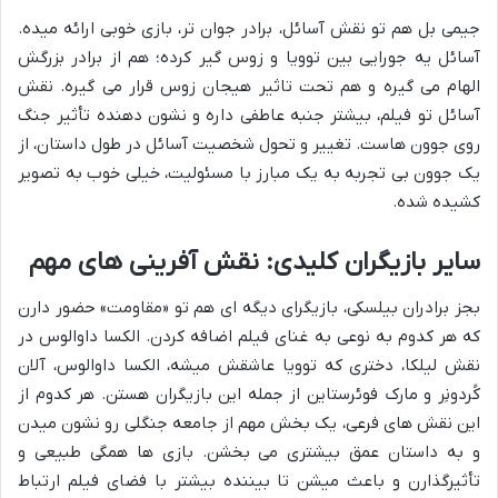
جیمی بل هم تو نقش آسائل، برادر جوان تر، بازی خوبی ارائه میده.
آسائل یه جورایی بین توویا و زوس گیر کرده؛ هم از برادر بزرگش
الهام می گیره و هم تحت تاثیر هیجان زوس قرار می گیره. نقش
آسائل تو فیلم، بیشتر جنبه عاطفی داره و نشون دهنده تأثیر جنگ
روی جوون هاست. تغییر و تحول شخصیت آسائل در طول داستان، از
یک جوون بی تجربه به یک مبارز با مسئولیت، خیلی خوب به تصویر
کشیده شده.
سایر بازیگران کلیدی: نقش آفرینی های مهم
بجز برادران بیلسکی، بازیگرای دیگه ای هم تو «مقاومت» حضور دارن
که هر کدوم به نوعی به غنای فیلم اضافه کردن. الکسا داوالوس در
نقش لیلکا، دختری که توویا عاشقش میشه، الکسا داوالوس، آلان
کُردونِر و مارک فوئرستاین از جمله این بازیگران هستن. هر کدوم از
این نقش های فرعی، یک بخش مهم از جامعه جنگلی رو نشون میدن
و به داستان عمق بیشتری می بخشن. بازی ها همگی طبیعی و
تأثیرگذارن و باعث میشن تا بیننده بیشتر با فضای فیلم ارتباط