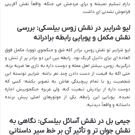
بازم تسلیم نمیشه و برای مردمش می جنگه. واقعاً نقش آفرینی
فراموش نشدنی ای داشت.
لیو شرایبر در نقش زوس بیلسکی: بررسی
نقش مکمل و پویایی رابطه برادرانه
لیو شرایبر تو نقش زوس، برادر کله شق و جنگجوی توویا، مکمل فوق
العاده ای برای دانیل کریگ بود. رابطه بین این دو برادر پر از تنش و
درگیریه. زوس، بیشتر اهل عمله و دوست داره به نازی ها ضربه بزنه،
حتی اگه به قیمت از دست دادن چند نفر باشه. شرایبر تونسته این
شخصیت رو با تمام پیچیدگی هاش به تصویر بکشه؛ کسی که
دوست داره از برادرش تبعیت کنه، ولی غریزه جنگجوییش اجازه
نمیده. پویایی این رابطه، یکی از موتورهای اصلی پیش برنده
داستانه و واقعاً دیدنیه.
جیمی بل در نقش آسائل بیلسکی: نگاهی به
نقش جوان تر و تأثیر آن بر خط سیر داستانی