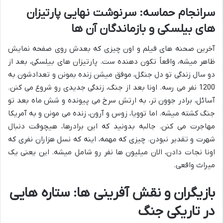
سرانجام حماسه: سرنوشت نهایی پارتیزان
های بیلسکی و بازماندگان آن ها
آخرین صحنه های فیلم و اون چیزی که بعدش روی صفحه نمایش
ظاهر میشه، واقعاً تکون دهنده ست. پارتیزان های بیلسکی، بعد از
دو سال زندگی تو دل جنگل، موفق میشن زنده بمونن و تعدادشون به
1200 نفر می رسه. اونا بعد از جنگ، زندگی جدیدی رو شروع می کنن.
آسائل، برادر جوون تر، به ارتش سرخ می پیونده و شش ماه بعد تو
جنگ کشته میشه. اما توویا، زوس و آرون، زنده می مونن و به آمریکا
مهاجرت می کنن. جالبه بدونید که این برادرها، هیچوقت دنبال
شهرت و تقدیر نبودن. چیزی که مهمه، اینه که نسل هزاران نفری که
اونا نجات دادن، الان میلیون ها نفر رو شامل میشه. این یعنی یک
میراث واقعی.
بازیگران و نقش آفرینی ها: ستاره هایی
در تاریکی جنگ