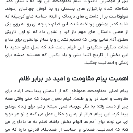
یکی از مهمترین تأثیرات فیلم «مقاومت»، این بود که داستان کمتر
شناخته شده پارتیزان های بیلسکی رو به گوش جهانیان رسوند.
هولوکاست پر از داستان های دردناک و البته حماسه های کوچیکه که
شاید کمتر بهشون پرداخته شده. این فیلم، دریچه ای رو به روی یکی
از همین داستان های مهم باز کرد و نشون داد که تو اون تاریکی
مطلق، آدم هایی بودن که تسلیم نشدن و با تمام توانشون برای بقا و
نجات دیگران جنگیدن. این فیلم باعث شد که نسل های جدید با
این بخش از تاریخ آشنا بشن و یاد بگیرن که همیشه میشه برای
زندگی و انسانیت جنگید.
اهمیت پیام مقاومت و امید در برابر ظلم
پیام اصلی «مقاومت»، همونطور که از اسمش پیداست، اراده برای
مقاومت و امید در برابر ظلمه. فیلم نشون میده که حتی وقتی همه
چیز از دست رفته به نظر میرسه، هنوز میشه راهی برای زنده موندن
پیدا کرد. این پیام، فراتر از زمان و مکان عمل می کنه و تو هر دوره
ای، می تونه برای آدم ها الهام بخش باشه. فیلم به ما یادآوری می
کنه که انسانیت، همدلی و حمایت از همدیگه، قدرتی داره که می