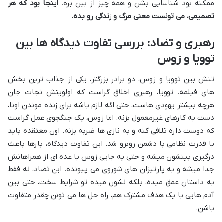
ممکنه بود شناسایی بشن و همه چیز از بین بره.
اینجا بود که هر
تصمیمی، می تونست معنی مرگ و زندگی رو بده.
رهبری و تضاد: بررسی تفاوت دیدگاه ها بین
توویا و زوس
تنش بین توویا و زوس، دو برادر بزرگتر، یکی از جذاب ترین بخش
های فیلمه. توویا، رهبری اخلاق گراست که اولویتش نجات جان
هرچه بیشتر یهودی هاست، حتی اگه لازم باشه برای زنده موندن اونا،
دست به کارهای غیرمعمول بزنه. اما زوس، یک جنگجوی عمل گراست
که دوست داره تلافی کنه و به نازی ها ضربه بزنه. اون معتقده باید
با قدرت نظامی با دشمن روبرو شد. این تفاوت دیدگاه، بارها باعث
درگیری بینشون میشه و حتی یه جایی زوس با عده ای از همراهانش
جدا میشه و به پارتیزان های شوروی می پیونده. این تضاد، نه فقط
به داستان عمق میده، بلکه نشون میده تو شرایط سخت، حتی بین
آدم هایی با یک هدف مشترک هم، راه حل ها می تونن چقدر متفاوت
باشن.