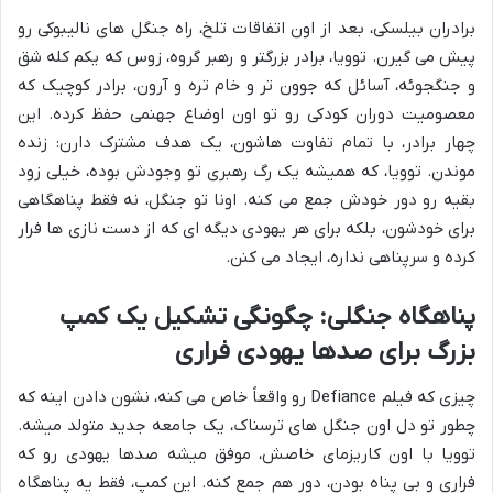
برادران بیلسکی، بعد از اون اتفاقات تلخ، راه جنگل های نالیبوکی رو
پیش می گیرن. توویا، برادر بزرگتر و رهبر گروه، زوس که یکم کله شق
و جنگجوئه، آسائل که جوون تر و خام تره و آرون، برادر کوچیک که
معصومیت دوران کودکی رو تو اون اوضاع جهنمی حفظ کرده. این
چهار برادر، با تمام تفاوت هاشون، یک هدف مشترک دارن: زنده
موندن. توویا، که همیشه یک رگ رهبری تو وجودش بوده، خیلی زود
بقیه رو دور خودش جمع می کنه. اونا تو جنگل، نه فقط پناهگاهی
برای خودشون، بلکه برای هر یهودی دیگه ای که از دست نازی ها فرار
کرده و سرپناهی نداره، ایجاد می کنن.
پناهگاه جنگلی: چگونگی تشکیل یک کمپ
بزرگ برای صدها یهودی فراری
چیزی که فیلم Defiance رو واقعاً خاص می کنه، نشون دادن اینه که
چطور تو دل اون جنگل های ترسناک، یک جامعه جدید متولد میشه.
توویا با اون کاریزمای خاصش، موفق میشه صدها یهودی رو که
فراری و بی پناه بودن، دور هم جمع کنه. این کمپ، فقط یه پناهگاه