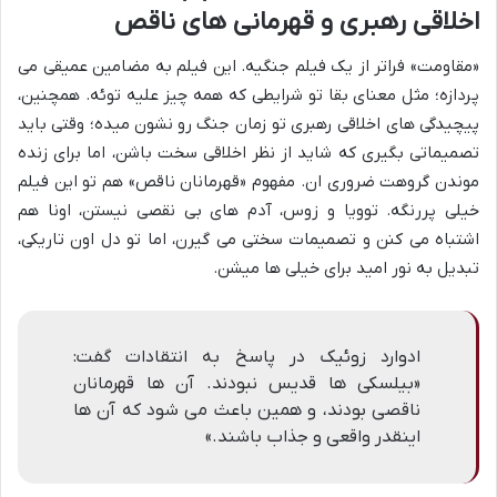
اخلاقی رهبری و قهرمانی های ناقص
«مقاومت» فراتر از یک فیلم جنگیه. این فیلم به مضامین عمیقی می
پردازه؛ مثل معنای بقا تو شرایطی که همه چیز علیه توئه. همچنین،
پیچیدگی های اخلاقی رهبری تو زمان جنگ رو نشون میده؛ وقتی باید
تصمیماتی بگیری که شاید از نظر اخلاقی سخت باشن، اما برای زنده
موندن گروهت ضروری ان. مفهوم «قهرمانان ناقص» هم تو این فیلم
خیلی پررنگه. توویا و زوس، آدم های بی نقصی نیستن، اونا هم
اشتباه می کنن و تصمیمات سختی می گیرن، اما تو دل اون تاریکی،
تبدیل به نور امید برای خیلی ها میشن.
ادوارد زوئیک در پاسخ به انتقادات گفت:
«بیلسکی ها قدیس نبودند. آن ها قهرمانان
ناقصی بودند، و همین باعث می شود که آن ها
اینقدر واقعی و جذاب باشند.»