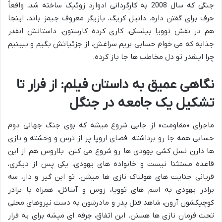
جنگی که سال 2008 به کارگردانی ادوارد زوئیک ساخته شد، واقعاً
حرف برای گفتن داره. دانیل کریگ، بازیگر معروف جیمز باند، اینجا
هم در نقش توویا بیلسکی، کاری کرده کارستون. داستانش انقدر
جذابه که می خوام حسابی بریم سراغش، از جزئیاتش بگیم و ببینیم
چرا اینقدر تو دل مخاطب ها جا باز کرده.
نگاهی عمیق به داستان فیلم: از فرار تا
تشکیل یک جامعه در جنگل
ماجرای «مقاومت» از جایی شروع میشه که بوی جنگ جهانی دوم
حسابی همه جا رو برداشته. فضای اروپا پر از ترس و وحشته و نازی
ها دارن نسل کشی یهودی ها رو شروع می کنن. بلاروس هم از این
قاعده مستثنا نیست و خانواده های یهودی، یکی پس از دیگری،
قربانی جنایت های هولناک نازی ها میشن. تو این گیر و دار، سه
برادر یهودی به اسم های توویا، زوس و آسائل، همراه با برادر
کوچیکشون آرون، شاهد قتل پدر و مادرشون به دست نیروهای محلی
تحت فرمان نازی ها هستن. این اتفاق، جرقه ای میشه برای یه فرار