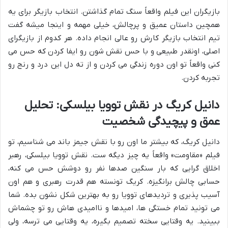
بازیگران این فیلم واقعاً سنگ تمام گذاشتن. انتخاب بازیگر برای یه
همچین داستان عمیق و پرچالش، خیلی مهمه و اینجا میشه گفت
تیم انتخاب بازیگر کارش رو عالی انجام داده. هر کدوم از بازیگرای
اصلی، اونقدر طبیعی و با حس نقش شون رو ایفا کردن که حس می
کنی واقعاً تو اون دوره زندگی می کردن و از ته دل این درد و رنج رو
تجربه کردن.
دانیل کریگ در نقش توویا بیلسکی: تحلیل
عمق و پیچیدگی شخصیت
دانیل کریگ، که بیشتر ما اون رو با نقش جیمز باند می شناسیم، تو
فیلم «مقاومت» واقعاً یه چیز دیگه ست. نقش توویا بیلسکی، رهبر
اخلاق گرایی که بار سنگین صدها نفر رو دوشش حس می کنه،
حسابی چالش برانگیزه. کریگ تونسته هم قدرت رهبری و هم اون
آسیب پذیری و تردیدهای توویا رو به بهترین شکل نشون بده. شما
می تونید تمام خستگی ها، امیدها و ناامیدی هاش رو تو چشماش
ببینید. یه وقتایی سخته تصمیم بگیره، یه وقتایی می ترسه، ولی