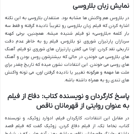
نمایش زبان بلاروسی
در بلاروس هم واکنش ها مشابه بود. منتقدان بلاروسی به این نکته
اشاره کردن که فیلم زبان بلاروسی رو تقریباً نادیده گرفته و فقط سه
بار کلمه «بلاروسی» تو فیلم شنیده میشه. همچنین، برخی کهنه
سربازان پارتیزان شوروی تو بلاروس، فیلم رو به خاطر عدم دقت
تاریخی نقد کردن. اونا می گفتن پارتیزان های شوروی تو فیلم، آهنگ
های بلاروسی می خوندن، در حالی که بیشترشون روس بودن و آهنگ
های روسی می خوندن. این انتقادات نشون میده که تاریخ چقدر برای
ملت ها مهمه و هرگونه تغییر یا نادیده گرفتن اون، می تونه واکنش
های تندی رو به همراه داشته باشه.
پاسخ کارگردان و نویسنده کتاب: دفاع از فیلم
به عنوان روایتی از قهرمانان ناقص
در مقابل این انتقادات، کارگردان فیلم، ادوارد زوئیک، و نویسنده
کتاب، نِخاما تِک، از فیلم دفاع کردن. زوئیک گفت که فیلم قصد
داشته روایتگر «قهرمانان ناقص» باشه، یعنی آدم هایی که در شرایط