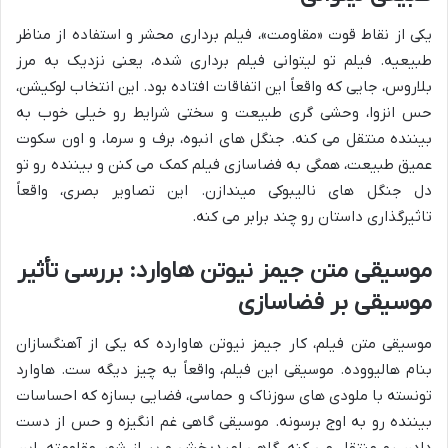
یکی از نقاط قوت «مقاومت»، فیلم برداری محشر و استفاده از مناظر
طبیعیه. فیلم تو لیتوانی فیلم برداری شده، یعنی نزدیک به مرز
بلاروس، جایی که واقعاً این اتفاقات افتاده بود. این انتخاب لوکیشن،
حس انزوا، وحشی گری طبیعت و سختی شرایط رو خیلی خوب به
بیننده منتقل می کنه. جنگل های انبوه، برف و سرما، و اون سکوت
عمیق طبیعت، همگی به فضاسازی فیلم کمک می کنن و بیننده رو تو
دل جنگل های نالیبوکی میندازن. این تصاویر بصری، واقعاً
تاثیرگذاری داستان رو چند برابر می کنه.
موسیقی متن جیمز نیوتن هاوارد: بررسی تأثیر
موسیقی بر فضاسازی
موسیقی متن فیلم، کار جیمز نیوتن هاوارده که یکی از آهنگسازان
بنام هالیووده. موسیقی این فیلم، واقعاً یه چیز دیگه ست. هاوارد
تونسته با ملودی های سوزناک و حماسی، فضایی بسازه که احساسات
بیننده رو به اوج برسونه. موسیقی گاهی غم انگیزه و حس از دست
دادن رو منتقل می کنه، گاهی امیدبخش و پر از شور مقاومته. این