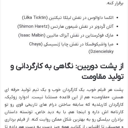
برقرار کنه.
الکسا داوالوس در نقش لیلکا تیکتین (Lilka Ticktin)
آلان کُردونِر در نقش شیمون هارتس (Shimon Haretz)
مارک فوئرستاین در نقش آیزاک مالبین (Isaac Malbin)
میا واشیکوفسکا در نقش چایا ژنسیسکی (Chaya
Dziencielsky)
از پشت دوربین: نگاهی به کارگردانی و
تولید مقاومت
پشت هر فیلم خوب، یک کارگردان خوب و یک تیم تولید حرفه ای
هستن. «مقاومت» هم از این قاعده مستثنا نیست. ادوارد زوئیک،
کارگردان کاربلدیه که سابقه ساختن درام های تاریخی قوی رو تو
کارنامه اش داره و اینجا هم، با یه دید خاص، تونسته داستان
برادران بیلسکی رو به بهترین شکل ممکن روایت کنه. از فیلم برداری
و موسیقی تا اقتباس از کتاب، همه چیز دست به دست هم داده تا