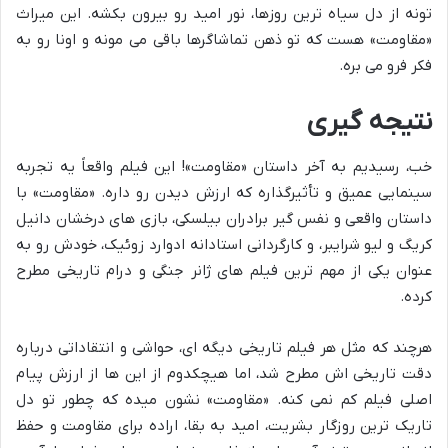
تونه از دل سیاه ترین روزها، نور امید رو بیرون بکشه. این میراث
«مقاومت» هست که تو ذهن تماشاگرها باقی می مونه و اونا رو به
فکر فرو می بره.
نتیجه گیری
خب، رسیدیم به آخر داستان «مقاومت»! این فیلم واقعاً یه تجربه
سینمایی عمیق و تأثیرگذاره که ارزش دیدن رو داره. «مقاومت» با
داستان واقعی و نفس گیر برادران بیلسکی، بازی های درخشان دانیل
کریگ و لیو شرایبر، و کارگردانی استادانه ادوارد زوئیک، خودش رو به
عنوان یکی از مهم ترین فیلم های ژانر جنگی و درام تاریخی مطرح
کرده.
هرچند که مثل هر فیلم تاریخی دیگه ای، حواشی و انتقاداتی درباره
دقت تاریخی اش مطرح شد، اما هیچکدوم از این ها از ارزش پیام
اصلی فیلم کم نمی کنه. «مقاومت» نشون میده که چطور تو دل
تاریک ترین روزگار بشریت، امید به بقا، اراده برای مقاومت و حفظ