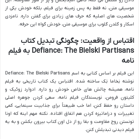
موسیقی متن، نه فقط یه پس زمینه برای فیلم، بلکه خودش یکی از
شخصیت های اصلیه که حرف های زیادی برای گفتن داره. نامزدی
اسکار و گلدن گلوب برای موسیقی متن، خودش گواه این حرفه.
اقتباس از واقعیت: چگونگی تبدیل کتاب
Defiance: The Bielski Partisans به فیلم
نامه
این فیلم بر اساس کتابی به اسم Defiance: The Bielski Partisans
نوشته نِخاما تِک ساخته شده. اقتباس یک کتاب تاریخی به فیلم
نامه، همیشه چالش های خاص خودش رو داره. ادوارد زوئیک و
کلیتون فرومن، نویسندگان فیلم نامه، سعی کردن جوهره اصلی
داستان رو حفظ کنن، اما خب طبیعتاً برای جذابیت سینمایی، کمی
تغییرات و دراماتیزه کردن هم اتفاق افتاده. نکته مهم اینه که اونا
تونستن روح مقاومت و بقا رو از دل اون کتاب بیرون بکشن و به یه
فیلم دیدنی تبدیلش کنن.