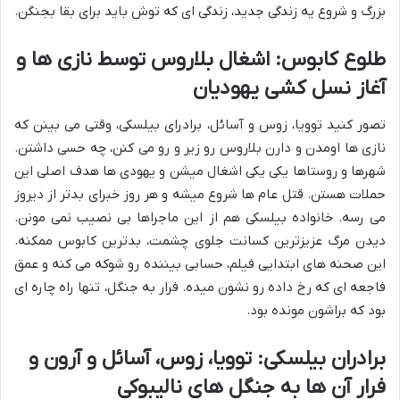
بزرگ و شروع یه زندگی جدید، زندگی ای که توش باید برای بقا بجنگن.
طلوع کابوس: اشغال بلاروس توسط نازی ها و
آغاز نسل کشی یهودیان
تصور کنید توویا، زوس و آسائل، برادرای بیلسکی، وقتی می بینن که
نازی ها اومدن و دارن بلاروس رو زیر و رو می کنن، چه حسی داشتن.
شهرها و روستاها یکی یکی اشغال میشن و یهودی ها هدف اصلی این
حملات هستن. قتل عام ها شروع میشه و هر روز خبرای بدتر از دیروز
می رسه. خانواده بیلسکی هم از این ماجراها بی نصیب نمی مونن.
دیدن مرگ عزیزترین کسانت جلوی چشمت، بدترین کابوس ممکنه.
این صحنه های ابتدایی فیلم، حسابی بیننده رو شوکه می کنه و عمق
فاجعه ای که رخ داده رو نشون میده. فرار به جنگل، تنها راه چاره ای
بود که براشون مونده بود.
برادران بیلسکی: توویا، زوس، آسائل و آرون و
فرار آن ها به جنگل های نالیبوکی