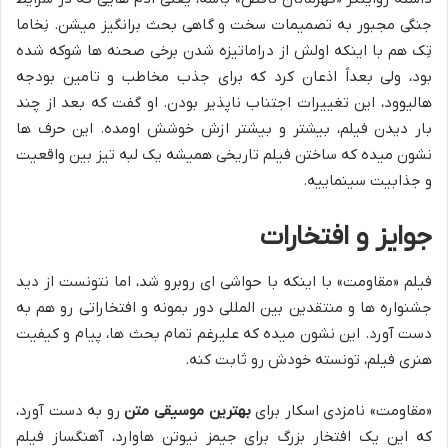
جنگی مجبور به تصمیمات سخت و گاهی بحث برانگیز میشن. نِخاما
تِک هم با اینکه اولش از دراماتیزه شدن برخی صحنه ها شوکه شده
بود، ولی بعداً اذعان کرد که برای جذب مخاطب و تامین بودجه
هالیوود، این تغییرات اجتناب ناپذیر بودن. او گفت که بعد از چند
بار دیدن فیلم، بیشتر و بیشتر ازش خوشش اومده. این حرف ها
نشون میده که ساختن فیلم تاریخی همیشه یک لبه تیز بین واقعیت
و جذابیت سینماییه.
جوایز و افتخارات
فیلم «مقاومت» با اینکه با حواشی ای روبرو شد، اما نتونست از دید
جشنواره ها و منتقدین بین المللی دور بمونه و افتخاراتی رو هم به
دست آورد. این نشون میده که علیرغم تمام بحث ها، پیام و کیفیت
هنری فیلم، تونسته خودش رو ثابت کنه.
«مقاومت» نامزدی اسکار برای
بهترین موسیقی متن
رو به دست آورد،
که این یک افتخار بزرگ برای جیمز نیوتن هاوارد، آهنگساز فیلم