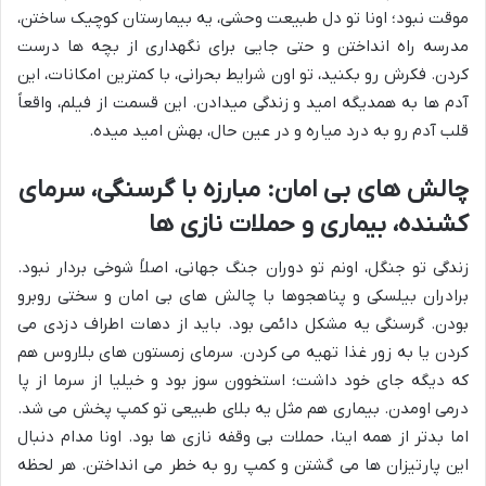
موقت نبود؛ اونا تو دل طبیعت وحشی، یه بیمارستان کوچیک ساختن،
مدرسه راه انداختن و حتی جایی برای نگهداری از بچه ها درست
کردن. فکرش رو بکنید، تو اون شرایط بحرانی، با کمترین امکانات، این
آدم ها به همدیگه امید و زندگی میدادن. این قسمت از فیلم، واقعاً
قلب آدم رو به درد میاره و در عین حال، بهش امید میده.
چالش های بی امان: مبارزه با گرسنگی، سرمای
کشنده، بیماری و حملات نازی ها
زندگی تو جنگل، اونم تو دوران جنگ جهانی، اصلاً شوخی بردار نبود.
برادران بیلسکی و پناهجوها با چالش های بی امان و سختی روبرو
بودن. گرسنگی یه مشکل دائمی بود. باید از دهات اطراف دزدی می
کردن یا به زور غذا تهیه می کردن. سرمای زمستون های بلاروس هم
که دیگه جای خود داشت؛ استخوون سوز بود و خیلیا از سرما از پا
درمی اومدن. بیماری هم مثل یه بلای طبیعی تو کمپ پخش می شد.
اما بدتر از همه اینا، حملات بی وقفه نازی ها بود. اونا مدام دنبال
این پارتیزان ها می گشتن و کمپ رو به خطر می انداختن. هر لحظه