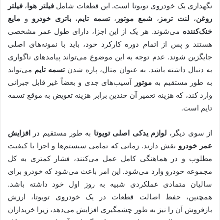
نگهداری یک خودروی تویوتا است. این قطعات شامل
فیلتر هوا
،
فیلتر
روغن
،
لنت ترمز
،
شمع موتور
،
تسمه تایم
،
باتری خودرو
و
مایع
خنک‌کننده
می‌شوند. هر یک از این اجزا، دارای طول عمر مشخصی
هستند و پس از اتمام دوره کارکرد خود، باید با نمونه‌های اصلی
جایگزین شوند. عدم توجه به این موضوع می‌تواند پیامدهای ناگواری
به دنبال داشته باشد. به عنوان مثال، پاره شدن
تسمه تایم
می‌تواند
به طور مستقیم به
موتور
آسیب‌های جدی و بعضاً غیر قابل جبرانی
وارد کند، که هزینه تعمیر آن چندین برابر هزینه تعویض به موقع تسمه
تایم است.
از سوی دیگر،
لوازم یدکی اصلی تویوتا
به طور مستقیم در
افزایش
عمر خودرو
نقش دارند. زمانی که تمامی سیستم‌ها و اجزا با کیفیت
مطلوب و در هماهنگی کامل عمل می‌کنند، فشار کمتری به کل
مجموعه خودرو وارد می‌شود. این امر باعث می‌شود که خودرو برای
سالیان متمادی عملکردی شبیه به روز اول خود داشته باشد.
همچنین، حفظ اصالت قطعات در یک خودروی تویوتا، ارزش
بازفروش آن را نیز به طور چشمگیری افزایش می‌دهد، زیرا خریداران