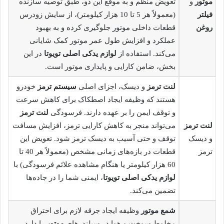
موتور
و
تعویض منظم و به موقع این دو، طبق توصیه سازنده
فیلتر
(معمولاً هر 5 تا 10 هزار کیلومتر)، از سایش زودرس
روغن
قطعات داخلی موتور جلوگیری کرده و به بهبود
عملکرد و افزایش طول عمر موتور کمک شایانی
می‌کند. استفاده از
لوازم یدکی اصلی تویوتا
در این
بخش، ضامن کارایی و پایداری موتور است.
لنت ترمز
و دیسک، اجزای اصلی
سیستم ترمز
خودرو
هستند که وظیفه ایجاد اصطکاک برای کاهش سرعت
و توقف ایمن را بر عهده دارند. فرسودگی
لنت ترمز
لنت ترمز
می‌تواند منجر به کاهش کارایی ترمز، افزایش مسافت
و دیسک
توقف و حتی آسیب به دیسک ترمز شود. تعویض این
ترمز
قطعات در بازه‌های زمانی مشخص (معمولاً هر 40 تا
60 هزار کیلومتر یا هنگام مشاهده علائم فرسودگی) با
لوازم یدکی اصلی تویوتا
، ایمنی شما را در جاده‌ها
تضمین می‌کند.
شمع موتور
وظیفه ایجاد جرقه لازم برای احتراق
مخلوط سوخت و هوا در سیلندرهای
موتور
را دارد.