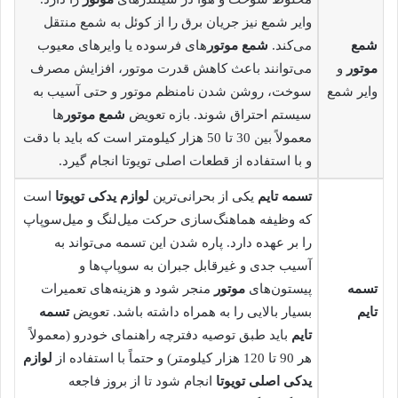
وایر شمع نیز جریان برق را از کوئل به شمع منتقل
شمع
می‌کند.
شمع موتور
های فرسوده یا وایرهای معیوب
موتور
و
می‌توانند باعث کاهش قدرت موتور، افزایش مصرف
وایر شمع
سوخت، روشن شدن نامنظم موتور و حتی آسیب به
سیستم احتراق شوند. بازه تعویض
شمع موتور
ها
معمولاً بین 30 تا 50 هزار کیلومتر است که باید با دقت
و با استفاده از قطعات اصلی تویوتا انجام گیرد.
تسمه تایم
یکی از بحرانی‌ترین
لوازم یدکی تویوتا
است
که وظیفه هماهنگ‌سازی حرکت میل‌لنگ و میل‌سوپاپ
را بر عهده دارد. پاره شدن این تسمه می‌تواند به
آسیب جدی و غیرقابل جبران به سوپاپ‌ها و
تسمه
پیستون‌های
موتور
منجر شود و هزینه‌های تعمیرات
تایم
بسیار بالایی را به همراه داشته باشد. تعویض
تسمه
تایم
باید طبق توصیه دفترچه راهنمای خودرو (معمولاً
هر 90 تا 120 هزار کیلومتر) و حتماً با استفاده از
لوازم
یدکی اصلی تویوتا
انجام شود تا از بروز فاجعه