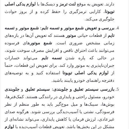
دارند. تعویض به موقع
لنت ترمز
و دیسک‌ها با
لوازم یدکی اصلی
تویوتا
، کارایی ترمزگیری را حفظ کرده و از بروز حوادث
جلوگیری می‌کند.
بررسی و تعویض
شمع موتور
و
تسمه تایم
:
شمع موتور
و
تسمه
تایم
از قطعات حیاتی
موتور
هستند که تعویض آن‌ها در بازه‌های
زمانی مشخص ضروری است.
شمع موتور
های فرسوده
می‌توانند باعث احتراق ناقص و افزایش مصرف سوخت شوند،
در حالی که پاره شدن
تسمه تایم
می‌تواند خسارات
جبران‌ناپذیری به موتور وارد کند. برای تعویض این قطعات، حتماً
از
لوازم یدکی اصلی تویوتا
استفاده کنید و به توصیه‌های
دفترچه راهنمای خودرو پایبند باشید.
بازرسی
سیستم تعلیق
و
جلوبندی
:
سیستم تعلیق
و
جلوبندی
خودرو، مسئول راحتی و پایداری در رانندگی هستند. کمک‌فنرها،
بوش‌ها، سیبک‌ها و میل موج‌گیر باید به طور منظم از نظر
فرسودگی، نشتی یا آسیب‌دیدگی بررسی شوند. هرگونه صدای
غیرعادی، لرزش فرمان یا کاهش پایداری، می‌تواند نشانه‌ای از
مشکل در این بخش‌ها باشد. تعویض قطعات آسیب‌دیده با
لوازم