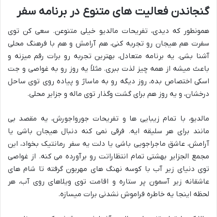
گنجاندن فعالیت های متنوع در برنامه سفر
همونطور که دیدی، تفریحات مالدیو خیلی متنوعن. سعی کن توی
سفرت هم هیجان رو تجربه کنی، هم آرامش و هم با فرهنگ محلی
آشنا بشی. یه برنامه متعادل، بهترین تجربه رو برات رقم میزنه و
باعث میشه از همه چیز لذت ببری. مثلاً یه روز رو به غواصی و جت
اسکی اختصاص بده، روز دیگه رو به ماساژ و پیاده روی توی ساحل
درخشان، و یه روز هم برای گشت وگذار توی ماله و جزایر محلی.
مالدیو، با تمام زیبایی ها و تفریحات جورواجورش، یه مقصد بی
مانند برای هر سلیقه ایه. فرقی نمی کنه دنبال هیجان باشی یا
آرامش، عاشق ماجراجویی باشی یا دلت یه سفر رمانتیک بخواد، این
مجمع الجزایر بهشتی تمام انتظاراتت رو برآورده می کنه. از غواصی
توی دنیای زیر آب با کوسه نهنگ های مهربون گرفته تا شام های
عاشقانه زیر آسمون پر ستاره و اقامت توی ویلاهای روی آب، هر
لحظه اینجا یه خاطره فراموش نشدنی برات میسازه.