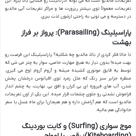
تفریحات مالدیو است که می تونه آدرنالینت رو حسابی بالا ببره. این
تفریحات معمولاً توی بیشتر ریزورت ها و مراکز تفریحات آبی مالدیو
در دسترسه و می تونی به راحتی ازشون لذت ببری.
پاراسیلینگ (Parasailing): پرواز بر فراز
بهشت
تا حالا فکر کردی از بالا، مالدیو چه شکلیه؟ پاراسیلینگ این فرصت رو
بهت میده! بدون نیاز به هیچ مهارت خاصی، سوار یه چتر می شی که
توسط یه قایق موتوری کشیده میشه و آروم آروم اوج می گیری.
منظره جزایر سبز رنگ که مثل زمرد توی اقیانوس درخشان پخش
شدن، آب های فیروزه ای بی کران و افق بی نهایت، یه چشم انداز
فراموش نشدنی رو جلوی چشمات قرار میده. این یکی از اون تفریحات
مالدیو است که هم آرامش داره و هم هیجان! برای ماه عسل یا سفر
خانوادگی هم عالیه.
موج سواری (Surfing) و کایت بوردینگ