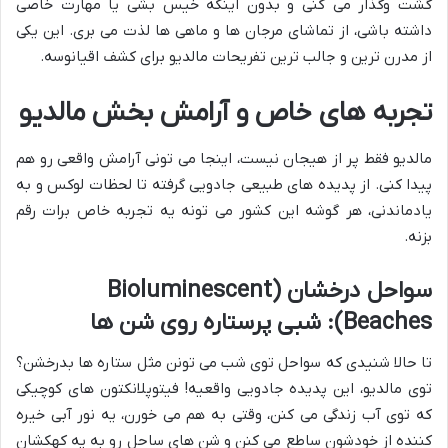
گشت وگذار می کنی و بدون اینکه خیس بشی یا مهارت خاصی
داشته باشی، از تماشای مرجان ها و ماهی ها لذت می بری. این یکی
از مدرن ترین و جالب ترین تفریحات مالدیو برای کشف اقیانوسه.
تجربه های خاص و آرامش بخش مالدیو
مالدیو فقط پر از هیجان نیست، اینجا می تونی آرامش واقعی رو هم
پیدا کنی. از پدیده های طبیعی جادویی گرفته تا لحظات لوکس و به
یادماندنی، هر گوشه این کشور می تونه یه تجربه خاص برات رقم
بزنه.
سواحل درخشان (Bioluminescent
Beaches): شبی پرستاره روی شن ها
تا حالا شنیدی که سواحل توی شب می تونن مثل ستاره ها بدرخشن؟
توی مالدیو، این پدیده جادویی واقعیه! فیتوپلانکتون های کوچیکی
که توی آب زندگی می کنن، وقتی به هم می خورن، یه نور آبی خیره
کننده از خودشون ساطع می کنن و شن های ساحل رو به یه کهکشان