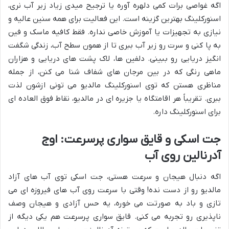
اگه غواصی برات کمی دلهره آوره یا ترجیح میدی زیاد زیر آب نری،
اسنورکلینگ بهترین گزینه است. این فعالیت برای همه سنین عالیه و
نیازی به تجهیزات یا آموزش خاصی نداره. فقط کافیه ماسک و فین
به پا کنی و سرت رو زیر آب ببری تا از همون سطح آب، زندگی شگفت
انگیز دریایی رو ببینی. دلفین ها، لاک پشت های دریایی و هزاران
ماهی رنگی که در بین مرجان های شفاف شنا می کنن، از جمله
مناظری هستن که توی اسنورکلینگ مالدیو می تونی ازشون لذت
ببری. تقریباً هر اقامتگاه یا جزیره ای در مالدیو، نقاط فوق العاده ای
برای اسنورکلینگ داره.
جت اسکی و قایق سواری پرسرعت: اوج
آدرنالین روی آب
اگه دنبال هیجان و سرعت هستی، جت اسکی توی آب های آزاد
مالدیو رو از دست نده! وقتی با سرعت روی آب های فیروزه ای می
تازی و باد به صورتت می خوره، یه حس آزادی و هیجان وصف
ناپذیری رو تجربه می کنی. قایق سواری پرسرعت هم یکی دیگه از