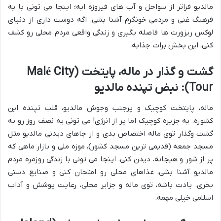
مالدیو فراتر از سواحل و آب های فیروزه ایه؛ اینجا می تونی با یه
فرهنگ غنی و مردمی خونگرم آشنا بشی. اگه دوست داری از دنیای
لوکس ریزورت ها فاصله بگیری و زندگی واقعی مردم محلی رو کشف
کنی، این بخش برات جذابه.
گشت و گذار در ماله، پایتخت (Malé City
Tour): نبض تپنده مالدیو
ماله، پایتخت کوچیک و پرجنب وجوش مالدیو، قلب تپنده این
کشوره. یه جزیره کوچیک اما پر از انرژی! می تونی یه نصف روز رو به
گشت وگذار توی ماله اختصاص بدی و از جاهای دیدنی مالدیو مثل
مسجد جمعه (قدیمی ترین مسجد کشور)، موزه ملی و بازار ماهی که
پر از شور و هیجانه، دیدن کنی. اینجا می تونی با زندگی روزمره مردم
مالدیو آشنا بشی، غذاهای محلی رو امتحان کنی و صنایع دستی
بخری. یادت باشه، توی ماله و جزایر محلی، رعایت پوشش و آداب
اسلامی خیلی مهمه.