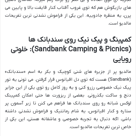
های بازیگوش هم که توی غروب آفتاب کنار قایقت بالا و پایین می
پرن، یه منظره جادوییه. این یکی از فراموش نشدنی ترین تفریحات
مالدیو است.
کمپینگ و پیک نیک روی سندبانک ها
(Sandbank Camping & Picnics): خلوتی
رویایی
مالدیو پر از جزیره های شنی کوچیک و بکر به اسم «سندبانک»
(Sandbank) هست که توی دل اقیانوس قرار گرفتن. می تونی یه تور
پیک نیک خصوصی رزرو کنی و یه روز کامل رو توی یکی از این جزایر
دنج و ساکت بگذرونی. بعضی از ریزورت ها حتی امکان کمپینگ
لوکس شبانه رو روی سندبانک ها فراهم می کنن تا زیر آسمون پر
ستاره و کنار اقیانوس، یه شام رمانتیک و فراموش نشدنی داشته
باشی. اگه دنبال یه تجربه خصوصی و عاشقانه هستی، این یکی از
خاص ترین تفریحات مالدیو است.