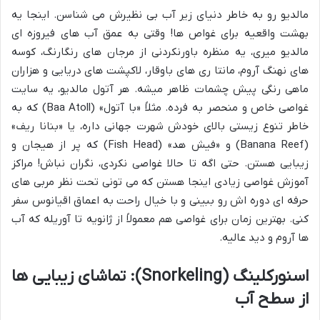
مالدیو رو به خاطر دنیای زیر آب بی نظیرش می شناسن. اینجا یه
بهشت واقعیه برای غواص ها! وقتی به عمق آب های فیروزه ای
مالدیو میری، یه منظره باورنکردنی از مرجان های رنگارنگ، کوسه
های نهنگ آروم، مانتا ری های باوقار، لاکپشت های دریایی و هزاران
ماهی رنگی پیش چشمات ظاهر میشه. هر آتول مالدیو، یه سایت
غواصی خاص و منحصر به فرده. مثلاً «با آتول» (Baa Atoll) که به
خاطر تنوع زیستی بالای خودش شهرت جهانی داره، یا «بنانا ریف»
(Banana Reef) و «فیش هد» (Fish Head) که پر از هیجان و
زیبایی هستن. حتی اگه تا حالا غواصی نکردی، نگران نباش! مراکز
آموزش غواصی زیادی اینجا هستن که می تونی تحت نظر مربی های
حرفه ای دوره اش رو ببینی و با خیال راحت به اعماق اقیانوس سفر
کنی. بهترین زمان برای غواصی هم معمولاً از ژانویه تا آوریله که آب
ها آروم و دید عالیه.
اسنورکلینگ (Snorkeling): تماشای زیبایی ها
از سطح آب