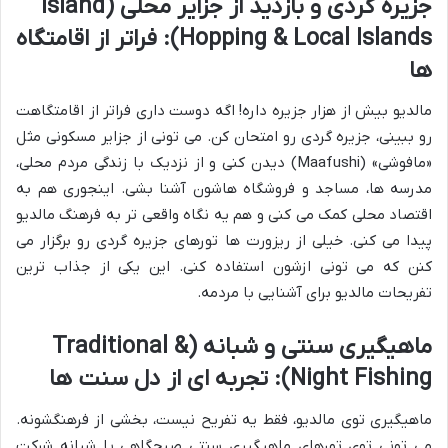
جزیره گردی و بازدید از جزایر محلی (Island
Hopping & Local Islands): فراتر از اقامتگاه
ها
مالدیو بیش از هزار جزیره داره! اگه دوست داری فراتر از اقامتگاهت
رو ببینی، جزیره گردی رو امتحان کن. می تونی از جزایر مسکونی مثل
«مافوشی» (Maafushi) دیدن کنی و از نزدیک با زندگی مردم محلی،
مدرسه ها، مساجد و فروشگاه هاشون آشنا بشی. اینجوری هم به
اقتصاد محلی کمک می کنی و هم یه نگاه واقعی تر به فرهنگ مالدیو
پیدا می کنی. خیلی از ریزورت ها تورهای جزیره گردی رو برگزار می
کنن که می تونی ازشون استفاده کنی. این یکی از جذاب ترین
تفریحات مالدیو برای آشنایی با مردمه.
ماهیگیری سنتی و شبانه (Traditional &
Night Fishing): تجربه ای از دل سنت ها
ماهیگیری توی مالدیو، فقط یه تفریح نیست، بخشی از فرهنگشونه.
می تونی توی تورهای ماهیگیری سنتی صبحگاهی یا شبانه شرکت