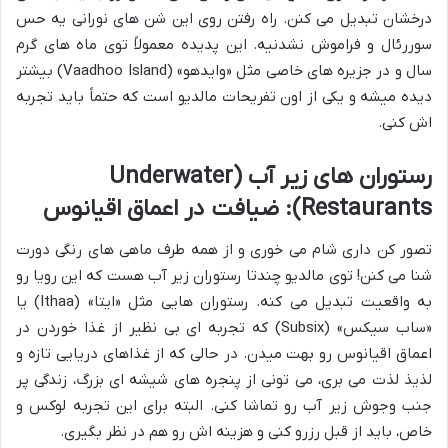
درخشان تبدیل می کنن. راه رفتن روی این شن های نورانی یه حس
سوررئال و فراموش نشدنیه. این پدیده معمولاً توی ماه های گرم
سال و در جزیره های خاصی مثل «وایدهو» (Vaadhoo Island) بیشتر
دیده میشه و یکی از اون تفریحات مالدیو است که حتماً باید تجربه
اش کنی.
رستوران های زیر آب (Underwater
Restaurants): ضیافت در اعماق اقیانوس
تصور کن داری شام می خوری و از همه طرف ماهی های رنگی دورت
شنا می کنن! توی مالدیو چندتا رستوران زیر آب هست که این رویا رو
به واقعیت تبدیل می کنه. رستوران هایی مثل «ایتا» (Ithaa) یا
«ساب سیکس» (Subsix) که تجربه ای بی نظیر از غذا خوردن در
اعماق اقیانوس رو بهت میدن. در حالی که از غذاهای دریایی تازه و
لذیذ لذت می بری، می تونی از پنجره های شیشه ای بزرگ، زندگی پر
جنب وجوش زیر آب رو تماشا کنی. البته برای این تجربه لوکس و
خاص، باید از قبل رزرو کنی و هزینه اش رو هم در نظر بگیری.