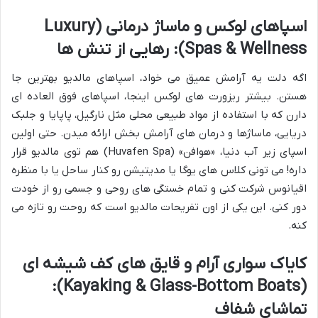
اسپاهای لوکس و ماساژ درمانی (Luxury
Spas & Wellness): رهایی از تنش ها
اگه دلت یه آرامش عمیق می خواد، اسپاهای مالدیو بهترین جا
هستن. بیشتر ریزورت های لوکس اینجا، اسپاهای فوق العاده ای
دارن که با استفاده از مواد طبیعی محلی مثل نارگیل، پاپایا و جلبک
دریایی، ماساژها و درمان های آرامش بخش ارائه میدن. حتی اولین
اسپای زیر آب دنیا، «هوافن» (Huvafen Spa) هم توی مالدیو قرار
داره! می تونی کلاس های یوگا یا مدیتیشن رو کنار ساحل یا با منظره
اقیانوس شرکت کنی و تمام خستگی های روحی و جسمی رو از خودت
دور کنی. این یکی از اون تفریحات مالدیو است که روحت رو تازه می
کنه.
کایاک سواری آرام و قایق های کف شیشه ای
(Kayaking & Glass-Bottom Boats):
تماشای شفاف