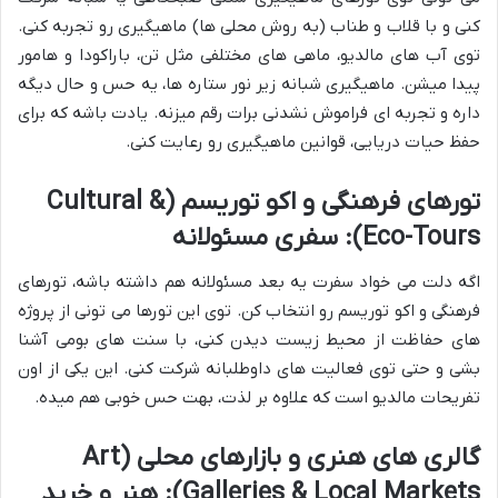
کنی و با قلاب و طناب (به روش محلی ها) ماهیگیری رو تجربه کنی.
توی آب های مالدیو، ماهی های مختلفی مثل تن، باراکودا و هامور
پیدا میشن. ماهیگیری شبانه زیر نور ستاره ها، یه حس و حال دیگه
داره و تجربه ای فراموش نشدنی برات رقم میزنه. یادت باشه که برای
حفظ حیات دریایی، قوانین ماهیگیری رو رعایت کنی.
تورهای فرهنگی و اکو توریسم (Cultural &
Eco-Tours): سفری مسئولانه
اگه دلت می خواد سفرت یه بعد مسئولانه هم داشته باشه، تورهای
فرهنگی و اکو توریسم رو انتخاب کن. توی این تورها می تونی از پروژه
های حفاظت از محیط زیست دیدن کنی، با سنت های بومی آشنا
بشی و حتی توی فعالیت های داوطلبانه شرکت کنی. این یکی از اون
تفریحات مالدیو است که علاوه بر لذت، بهت حس خوبی هم میده.
گالری های هنری و بازارهای محلی (Art
Galleries & Local Markets): هنر و خرید