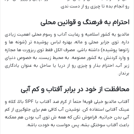
رو انجام بده تا چیزی رو از دست ندی.
احترام به فرهنگ و قوانین محلی
مالدیو یه کشور اسلامیه و رعایت آداب و رسوم محلی اهمیت زیادی
داره. توی جزایر محلی و ماله، بهتره لباس پوشیده تر (شونه ها و
زانوها پوشیده) داشته باشی. مصرف الکل فقط توی ریزورت ها مجازه
و وارد کردنش به کشور ممنوعه. به محیط زیست، به خصوص دنیای
زیر آب، احترام بذار و چیزی رو از دریا یا ساحل به عنوان یادگاری
برندار.
محافظت از خود در برابر آفتاب و کم آبی
آفتاب مالدیو خیلی قویه! حتماً از کرم ضد آفتاب با SPF بالا، کلاه و
عینک آفتابی استفاده کن. نوشیدن آب کافی هم برای جلوگیری از کم
آبی بدن حیاتیه. فراموش نکن که همه ش توی آب بودن هم ممکنه
باعث آفتاب سوختگی بشه، پس حواست به خودت باشه.