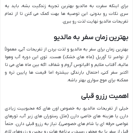
برای اینکه سفرت به مالدیو بهترین تجربه زندگیت بشه، باید یه
سری نکات رو بدونی. این توصیه ها بهت کمک می کنن تا از تمام
تفریحات مالدیو نهایت لذت رو ببری.
بهترین زمان سفر به مالدیو
بهترین زمان برای سفر به مالدیو و لذت بردن از تفریحات آبی، معمولاً
از نوامبر تا آوریل (ماه های خشک) هست. توی این دوره آب وهوا
عالیه، آفتاب ملایم و اقیانوس آروم و شفاف. اگه بین ماه های می تا
اکتبر سفر کنی، احتمال بارندگی بیشتره اما قیمت ها پایین تره و
ممکنه برای موج سواری بهتر باشه.
اهمیت رزرو قبلی
خیلی از تفریحات مالدیو، به خصوص اون های که محبوبیت زیادی
دارن یا هزینه های خاصی دارن (مثل رستوران های زیر آب، تورهای
غواصی حرفه ای یا شام های خصوصی)، نیاز به رزرو قبلی دارن. حتماً
قبل از سفر یا به محض رسیدن، برنامه هات رو بچین و رزروهای لازم