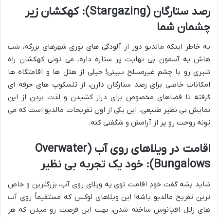
رصد ستارگان (Stargazing): کهکشان زیر
چشمان شما
به خاطر اینکه مالدیو دور از آلودگی های نوری شهرهای بزرگه، شب
هاش یه آسمون بی نهایت پر ستاره داره. می تونی کهکشان راه
شیری رو با چشم غیرمسلح ببینی! خیلی از هتل ها و اقامتگاه ها
امکانات خاصی برای رصد ستارگان دارن، از تلسکوپ های حرفه ای
گرفته تا فضاهای مخصوص برای دراز کشیدن و لذت بردن از این
نمایش بی نظیر طبیعی. این یکی از اون تفریحات مالدیو است که می
تونه روحت رو پر از آرامش و شگفتی کنه.
اقامت در ویلاهای روی آب (Overwater
Bungalows): خود یک تجربه بی نظیر
شاید بشه گفت خودِ اقامت توی یه ویلای روی آب، بزرگترین و خاص
ترین تفریح مالدیو باشه! این ویلاهای لوکس که مستقیماً روی آب
های زلال اقیانوس ساخته شدن، بهت این فرصت رو میدن که هر