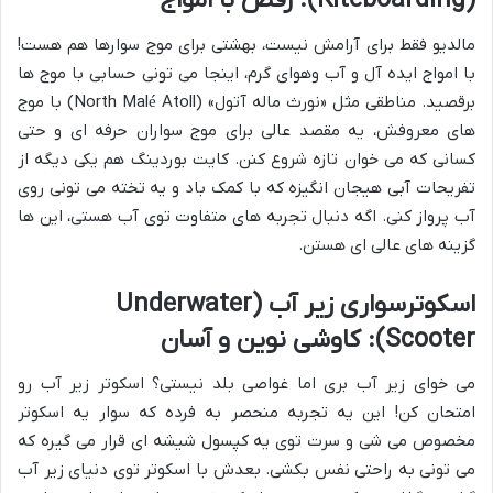
(Kiteboarding): رقص با امواج
مالدیو فقط برای آرامش نیست، بهشتی برای موج سوارها هم هست!
با امواج ایده آل و آب وهوای گرم، اینجا می تونی حسابی با موج ها
برقصید. مناطقی مثل «نورث ماله آتول» (North Malé Atoll) با موج
های معروفش، یه مقصد عالی برای موج سواران حرفه ای و حتی
کسانی که می خوان تازه شروع کنن. کایت بوردینگ هم یکی دیگه از
تفریحات آبی هیجان انگیزه که با کمک باد و یه تخته می تونی روی
آب پرواز کنی. اگه دنبال تجربه های متفاوت توی آب هستی، این ها
گزینه های عالی ای هستن.
اسکوترسواری زیر آب (Underwater
Scooter): کاوشی نوین و آسان
می خوای زیر آب بری اما غواصی بلد نیستی؟ اسکوتر زیر آب رو
امتحان کن! این یه تجربه منحصر به فرده که سوار یه اسکوتر
مخصوص می شی و سرت توی یه کپسول شیشه ای قرار می گیره که
می تونی به راحتی نفس بکشی. بعدش با اسکوتر توی دنیای زیر آب