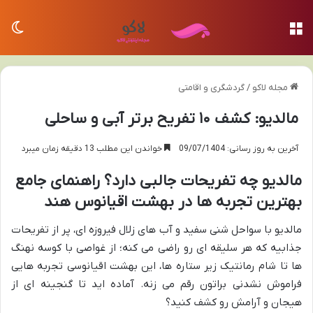
منو
تغی
مجله لاکو
/
گردشگری و اقامتی
مالدیو: کشف ۱۰ تفریح برتر آبی و ساحلی
آخرین به روز رسانی: 09/07/1404
خواندن این مطلب 13 دقیقه زمان میبرد
مالدیو چه تفریحات جالبی دارد؟ راهنمای جامع
بهترین تجربه ها در بهشت اقیانوس هند
مالدیو با سواحل شنی سفید و آب های زلال فیروزه ای، پر از تفریحات
جذابیه که هر سلیقه ای رو راضی می کنه؛ از غواصی با کوسه نهنگ
ها تا شام رمانتیک زیر ستاره ها، این بهشت اقیانوسی تجربه هایی
فراموش نشدنی براتون رقم می زنه. آماده اید تا گنجینه ای از
هیجان و آرامش رو کشف کنید؟