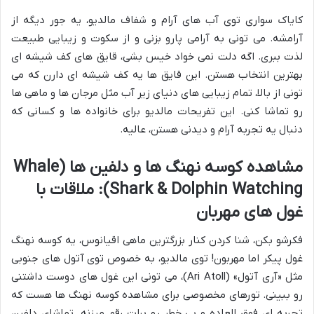
کایاک سواری توی آب های آرام و شفاف مالدیو، یه جور دیگه از
آرامشه. می تونی به آرامی پارو بزنی و از سکوت و زیبایی طبیعت
لذت ببری. اگه دلت نمی خواد خیس بشی، قایق های کف شیشه ای
بهترین انتخاب هستن. این قایق ها یه کف شیشه ای دارن که می
تونی از بالا، تمام زیبایی های دنیای زیر آب مثل مرجان ها و ماهی ها
رو تماشا کنی. این تفریحات مالدیو برای خانواده ها و کسانی که
دنبال یه تجربه آرام و دیدنی هستن، عالیه.
مشاهده کوسه نهنگ ها و دلفین ها (Whale
Shark & Dolphin Watching): ملاقات با
غول های مهربان
فکرشو بکن، شنا کردن کنار بزرگترین ماهی اقیانوس، یه کوسه نهنگ
غول پیکر اما مهربون! توی مالدیو، به خصوص توی آتول های جنوبی
مثل «آری آتول» (Ari Atoll)، می تونی این غول های دوست داشتنی
رو ببینی. تورهای مخصوصی برای مشاهده کوسه نهنگ ها هست که
تجربه ای فوق العاده و بی خطر رو برات رقم میزنه. تماشای دلفین