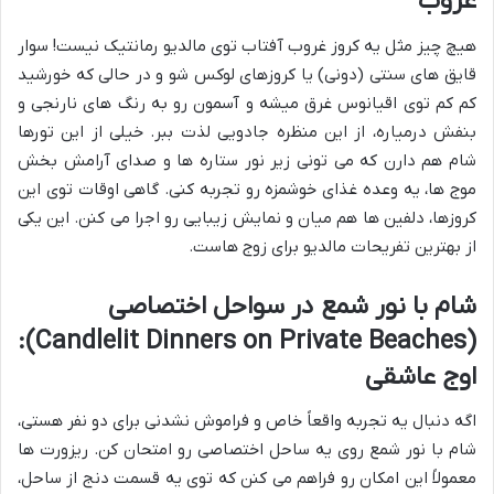
غروب
هیچ چیز مثل یه کروز غروب آفتاب توی مالدیو رمانتیک نیست! سوار
قایق های سنتی (دونی) یا کروزهای لوکس شو و در حالی که خورشید
کم کم توی اقیانوس غرق میشه و آسمون رو به رنگ های نارنجی و
بنفش درمیاره، از این منظره جادویی لذت ببر. خیلی از این تورها
شام هم دارن که می تونی زیر نور ستاره ها و صدای آرامش بخش
موج ها، یه وعده غذای خوشمزه رو تجربه کنی. گاهی اوقات توی این
کروزها، دلفین ها هم میان و نمایش زیبایی رو اجرا می کنن. این یکی
از بهترین تفریحات مالدیو برای زوج هاست.
شام با نور شمع در سواحل اختصاصی
(Candlelit Dinners on Private Beaches):
اوج عاشقی
اگه دنبال یه تجربه واقعاً خاص و فراموش نشدنی برای دو نفر هستی،
شام با نور شمع روی یه ساحل اختصاصی رو امتحان کن. ریزورت ها
معمولاً این امکان رو فراهم می کنن که توی یه قسمت دنج از ساحل،