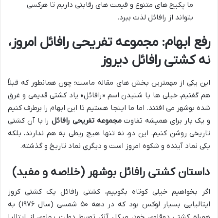
ما پکیج های متنوع و قیمت های رقابتی داریم تا هرکسی
بتواند از رافائل لذت ببرد.
رفع ابهام: مجموعه تفریحی رافائل امروز،
نه کشتی رافائل دیروز
این یکی از مهمترین بخش های مقاله ماست؛ چون همانطور که قبلاً
هم گفتیم، خیلی ها با شنیدن اسم «رافائل» یاد کشتی قدیمی و غرق
شده بوشهر می افتند. اما ما اینجا هستیم تا این ابهام را برطرف کنیم
و یک بار برای همیشه تفاوت
مجموعه تفریحی رافائل
را با آن کشتی
تاریخی روشن کنیم. این دو، نه تنها هیچ ربطی به هم ندارند، بلکه
یکی نماد آینده و شکوه امروز است و دیگری نماد تاریخ و گذشته.
داستان کشتی رافائل بوشهر (خلاصه و مفید)
اگر بخواهیم خیلی کوتاه بگوییم، کشتی رافائل یک کشتی کروز
ایتالیایی بسیار لوکس بود که در دهه ۵۰ شمسی (سال ۱۹۷۶) به
همراه کشتی دوقلوی خود، میکل آنژ، توسط دولت پهلوی از ایتالیا