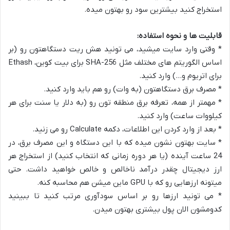
استخراج کنید بیشترین سود رو بهتون میده.
قابلیت ها و نحوه استفاده:
* وقتی وارد سایت میشید، می تونید هش ریت دستگاهتون رو (بر
اساس الگوریتم های مختلف مثل SHA-256 برای بیت کوین، Ethash
برای اتریوم و…) وارد کنید.
* مصرف برق دستگاهتون (به وات) رو هم باید وارد کنید.
* مهمتر از همه، تعرفه برق منطقه تون رو (به دلار یا سنت برای هر
کیلووات ساعت) وارد کنید.
* بعد از وارد کردن این اطلاعات، دکمه Calculate رو می زنید.
* سایت بهتون نشون میده که با این دستگاه و این مصرف برق، در
24 ساعت آینده (یا هر دوره زمانی که انتخاب کنید) از استخراج هر
ارز دیجیتال چقدر درآمد ناخالص و خالص خواهید داشت. حتی
میتونه ارزهایی رو که با GPU ماین میشن هم محاسبه کنه.
* می تونید ارزها رو بر اساس سودآوری مرتب کنید تا ببینید
کدومشون الان پول بیشتری بهتون میدن.