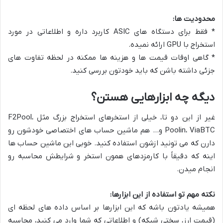
محدودیت ها:
* فقط برای دستگاه های ASIC کاربرد داره و اطلاعاتی در مورد
استخراج با GPU ارائه نمیده.
* گاهی اوقات قیمت ها و هزینه ها ممکنه در لحظه تفاوت های
جزئی داشته باشن که باید خودتون بررسی کنید.
دیگه چه ابزارهایی هستن؟
غیر از این دو تا، خیلی از استخرهای استخراج بزرگ مثل F2Pool،
Poolin، ViaBTC و… هم ماشین حساب های اختصاصی خودشون رو
دارن که می تونید ازشون استفاده کنید. خوبی این ماشین حساب ها
اینه که دقیقاً با کارمزدهای همون استخر و شرایطش محاسبه رو
انجام میدن.
نکته مهم تو استفاده از این ابزارها:
همیشه یادتون باشه که این ابزارها بر اساس داده های لحظه ای
(قیمت ارز، سختی شبکه) و اطلاعاتی که شما وارد می کنید، محاسبه