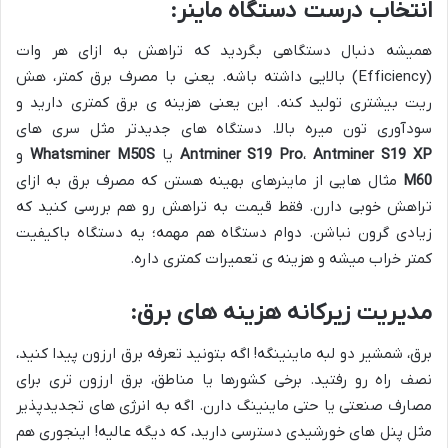
انتخاب درست دستگاه ماینر:
همیشه دنبال دستگاهی بگردید که تراهش به ازای هر وات
(Efficiency) بالایی داشته باشه. یعنی با مصرف برق کمتر، هش
ریت بیشتری تولید کنه. این یعنی هزینه ی برق کمتری دارید و
سودآوری تون میره بالا. دستگاه های جدیدتر مثل سری های
Antminer S19 XP
،
Antminer S19 Pro
یا
Whatsminer M50S
و
M60
مثال هایی از ماینرهای بهینه هستن که مصرف برق به ازای
تراهش خوبی دارن. فقط قیمت به تراهش رو هم بررسی کنید که
زیادی گرون نباشن. دوام دستگاه هم مهمه؛ یه دستگاه باکیفیت
کمتر خراب میشه و هزینه ی تعمیرات کمتری داره.
مدیریت زیرکانه هزینه های برق:
برق، شمشیر دو لبه ماینینگه! اگه بتونید تعرفه برق ارزون پیدا کنید،
نصف راه رو رفتید. برخی کشورها یا مناطق، برق ارزون تری برای
مصارف صنعتی یا حتی ماینینگ دارن. اگه به انرژی های تجدیدپذیر
مثل پنل های خورشیدی دسترسی دارید، که دیگه عالیه! اینجوری هم