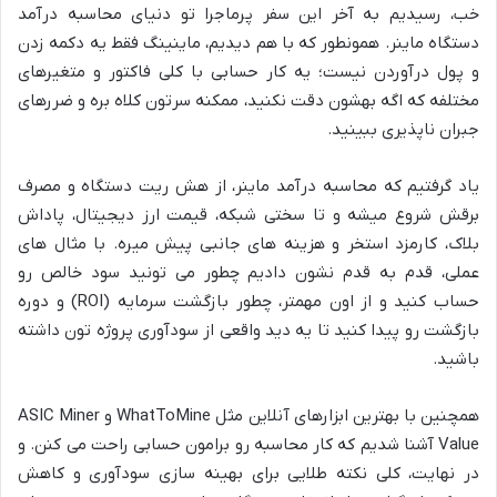
خب، رسیدیم به آخر این سفر پرماجرا تو دنیای محاسبه درآمد
دستگاه ماینر. همونطور که با هم دیدیم، ماینینگ فقط یه دکمه زدن
و پول درآوردن نیست؛ یه کار حسابی با کلی فاکتور و متغیرهای
مختلفه که اگه بهشون دقت نکنید، ممکنه سرتون کلاه بره و ضررهای
جبران ناپذیری ببینید.
یاد گرفتیم که محاسبه درآمد ماینر، از هش ریت دستگاه و مصرف
برقش شروع میشه و تا سختی شبکه، قیمت ارز دیجیتال، پاداش
بلاک، کارمزد استخر و هزینه های جانبی پیش میره. با مثال های
عملی، قدم به قدم نشون دادیم چطور می تونید سود خالص رو
حساب کنید و از اون مهمتر، چطور بازگشت سرمایه (ROI) و دوره
بازگشت رو پیدا کنید تا یه دید واقعی از سودآوری پروژه تون داشته
باشید.
همچنین با بهترین ابزارهای آنلاین مثل WhatToMine و ASIC Miner
Value آشنا شدیم که کار محاسبه رو برامون حسابی راحت می کنن. و
در نهایت، کلی نکته طلایی برای بهینه سازی سودآوری و کاهش