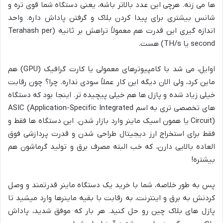
ها می زنه. هرچی این عدد بالاتر باشه، یعنی دستگاه شما قوی تره و
شانس بیشتری برای پیدا کردن بلاک و گرفتن پاداش داره. واحد
اندازه گیری این قدرت هم معمولاً تراهش بر ثانیه (Terahash per
second یا TH/s) هست.
اوایل، می شد با کامپیوترهای معمولی یا کارت گرافیک (GPU) هم
ماین کرد، ولی الان دیگه این کار عملاً سودی نداره. چرا؟ چون رقابت
خیلی زیاد شده و پازل ها هم خیلی پیچیده تر. اینجا بود که دستگاه
های تخصصی تری به اسم ASIC (Application-Specific Integrated
Circuit) یا همون اسیک ماینر وارد بازار شدن. این دستگاه ها فقط و
فقط برای استخراج ارز دیجیتال طراحی شدن و قدرت پردازشی فوق
العاده بالایی دارن، که خب البته مصرف برق و تولید گرماشون هم
بیشتره!
پس به طور خلاصه، شما با خرید یک دستگاه ماینر قدرتمند و وصل
کردنش به برق و اینترنت، به رقابت با بقیه ماینرها وارد میشید تا
پازل های بلاک چین رو حل کنید. هر بار که موفق شدید، پاداش