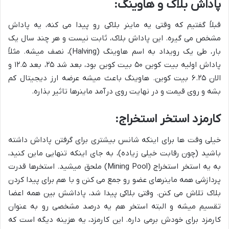
پاداش بلاک و هاوینگ:
قبلاً گفتیم که وقتی یه ماینر بلاکی رو پیدا می کنه، یه پاداش
مشخص می گیره. این پاداش بلاک، ثابت نیست و هر چند سال یک
بار، طی یک رویداد به اسم هاوینگ (Halving)، نصف میشه. مثلاً
پاداش اولیه بیت کوین ۵۰ بیت کوین بود، بعد شد ۲۵، بعد ۱۲.۵ و
الان ۶.۲۵ بیت کوین. هاوینگ باعث میشه عرضه ارز دیجیتال کم
بشه و روی قیمت و در نهایت روی درآمد ماینرها تاثیر بذاره.
کارمزد استخر استخراج:
خیلی وقت ها برای اینکه شانس بیشتری برای گرفتن پاداش داشته
باشید (چون رقابت خیلی زیاده)، به جای اینکه تنهایی ماین کنید،
به یه استخر استخراج (Mining Pool) ملحق میشید. استخرها قدرت
پردازشی همه ماینرهای عضو رو جمع می کنن و با هم برای پیدا کردن
بلاک تلاش می کنن. وقتی بلاکی پیدا شد، پاداشش بین همه اعضا
تقسیم میشه و البته استخر هم یه درصد مشخصی رو به عنوان
کارمزد برای خودش برمی داره. این کارمزد، یه هزینه دیگه است که