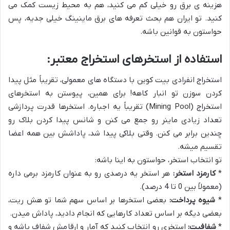
هزینه ی برق رو خیلی کم می کنید، هم به محیط زیست کمک می
کنید. تو ایران هم بحث تعرفه های برق ماینینگ خیلی جدیه، پس
حواستون به قوانین باشه.
استفاده از استخرهای استخراج معتبر:
استخراج انفرادی بیت کوین با دستگاه های معمولی، تقریباً مثل پیدا
کردن سوزن تو انبار کاهه! برای همین، پیوستن به استخرهای
استخراج (Mining Pool) تقریباً یه اجباره. استخرها قدرت پردازشی
تعداد زیادی ماینر رو جمع می کنن و شانس پیدا کردن بلاک رو
چندین برابر می کنن. وقتی بلاکی پیدا شد، پاداشش بین همه اعضا
تقسیم میشه.
تو انتخاب استخر، حواستون به اینا باشه:
*
کارمزد استخر:
هر استخر یه درصدی رو به عنوان کارمزد برمی داره
(معمولاً بین 0 تا 4 درصد).
*
شیوه پرداخت:
بعضی استخرها بر اساس سهم شما تو هش ریت،
بعضی دیگه بر اساس تعداد کارهایی که انجام دادید، پاداش میدن.
*
شفافیت:
استخری رو انتخاب کنید که آمار و ارقامش شفاف باشه و