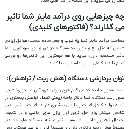
بلاک رو می گیرید و این میشه درآمد اصلی شما.
چه چیزهایی روی درآمد ماینر شما تاثیر
می گذارند؟ (فاکتورهای کلیدی)
محاسبه درآمد ماینر فقط یه ضرب و جمع ساده نیست؛ عوامل زیادی
هستن که مثل نخ و سوزن به هم گره خوردن و روی سودآوری شما
تاثیر مستقیم دارن. بیاید با هم مهمترین این فاکتورها رو بررسی
کنیم تا دید کاملی از این داستان پیدا کنید:
توان پردازشی دستگاه (هش ریت / تراهش):
اینجا همون جاییه که می گیم هرچی پول بدی، آش می خوری! هرچی
هش ریت دستگاه شما بالاتر باشه (یعنی تعداد تراهش بیشتری در
ثانیه تولید کنه)، قدرت پردازشی بیشتری دارید. قدرت بیشتر یعنی
شانس بیشتر برای حل کردن اون پازل های ریاضی و در نتیجه،
احتمال گرفتن پاداش بلاک هم بیشتر میشه. دستگاه های جدیدتر
معمولاً هش ریت بالاتری دارن و طبیعتاً گرون تر هم هستن. پس