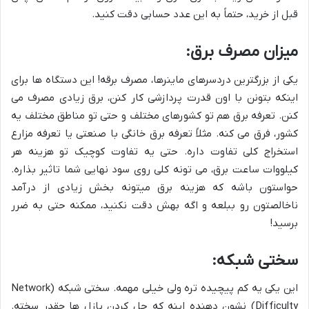
قبل از خرید، حتماً به این عدد حسابی دقت کنید.
میزان مصرف برق:
یکی از بزرگترین دردسرهای ماینرها، مصرف برقه! این دستگاه ها برای
اینکه بتونن با اون قدرت پردازشی کار کنن، برق زیادی مصرف می
کنن. تعرفه برق هم تو کشورهای مختلف و حتی تو مناطق مختلف یه
کشور، فرق می کنه. مثلاً تعرفه برق خانگی با صنعتی یا تعرفه مزارع
استخراج کلی تفاوت داره. حتی یه تفاوت کوچیک تو هزینه هر
کیلووات ساعت برق، می تونه کلی روی سود نهایی شما تاثیر بذاره.
حواستون باشه که هزینه برق میتونه بخش زیادی از درآمد
ناخالصتون رو ببلعه و اگه بهش دقت نکنید، ممکنه حتی به ضرر
برسید!
سختی شبکه:
این یکی یه کم پیچیده تره ولی خیلی مهمه. سختی شبکه (Network
Difficulty) نشون دهنده اینه که حل کردن پازل ها چقدر سخته.