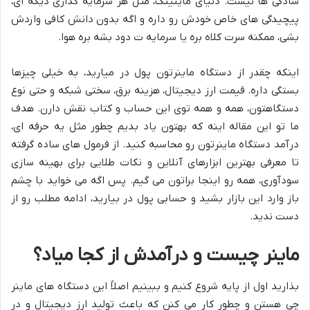
سادگی ها نیست. دنیای ماینینگ، مثل هر سرمایه گذاری دیگه ای،
پیچیدگی های خاص خودش رو داره و اگه بدون دانش کافی واردش
بشی، ممکنه سرت کلاه بره یا سرمایه ت دود بشه بره هوا.
اینکه چقدر از دستگاه ماینرتون پول در میارید، به خیلی چیزها
بستگی داره. قیمت ارز دیجیتال، هزینه برق، سختی شبکه و حتی نوع
دستگاهتون، همه و همه توی این حساب و کتاب نقش دارن. هدف
ما تو این مقاله اینه که بهتون یاد بدیم چطور مثل یه حرفه ای،
درآمد دستگاه ماینرتون رو محاسبه کنید. از فرمول های ساده گرفته
تا معرفی بهترین ابزارهای آنلاین و نکات طلایی برای بهینه سازی
سودآوری، همه رو اینجا براتون می گیم. پس اگه می خواید با چشم
باز وارد این بازار بشید و حسابی پول در بیارید، ادامه مطلب رو از
دست ندید.
ماینر چیست و درآمدش از کجا میاد؟
بذارید اول از پایه شروع کنیم و ببینیم اصلاً این دستگاه های ماینر
چی هستن و چطور کار می کنن که باعث تولید ارز دیجیتال و در