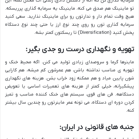
سرمایه گذاری کن که اگه از دستش دادی، زندگی ات مختل نشه! این
تو ماینینگ هم صدق می کنه. ماینینگ یه سرمایه گذاری پرریسکه.
هیچ وقت تمام دار و ندارتون رو برای ماینینگ نذارید. سعی کنید
سرمایه گذاری تون رو روی چند نوع ارز یا حتی چند نوع دستگاه
پخش کنید (Diversification) تا ریسکتون کمتر بشه.
تهویه و نگهداری درست رو جدی بگیر:
ماینرها گرما و سروصدای زیادی تولید می کنن. اگه محیط خنک و
تهویه ی مناسب نداشته باشن، هم عمرشون کم میشه، هم کارایی
شون پایین میاد و هم ممکنه زود خراب بشن. هزینه های نگهداری
پیشگیرانه، خیلی کمتر از هزینه های تعمیرات اساسی یا تعویض
دستگاهه. فن های قوی، سیستم های خنک کننده مناسب و تمیز
کردن دوره ای دستگاه، می تونه عمر ماینرتون رو چندین سال بیشتر
کنه.
جنبه های قانونی در ایران: