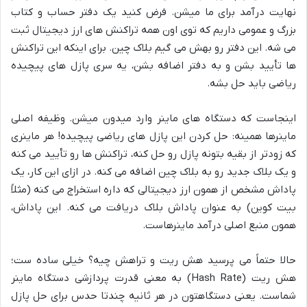
نهایت درآمد برای ما میشن. فرض کنید یک دفتر حساب و کتاب
بزرگ و عمومی داریم که توی اون همه تراکنش های ارز دیجیتال ثبت
می شه. این دفتر رو بهش می گیم بلاک چین. برای اینکه این تراکنش
ها تأیید بشن و به دفتر اضافه بشن، یه سری پازل های پیچیده
ریاضی باید حل بشه.
اینجاست که دستگاه های ماینر وارد میدون میشن. وظیفه اصلی
ماینرها همینه: حل کردن این پازل های ریاضی پیچیده! هر ماینری
که زودتر از بقیه بتونه پازل رو حل کنه، تراکنش ها رو تأیید می کنه
و یک بلاک جدید رو به بلاک چین اضافه می کنه. در ازای این کار، یک
پاداش مشخص از همون ارز دیجیتالی که داره استخراج می کنه (مثلاً
بیت کوین) به عنوان پاداش بلاک دریافت می کنه. این پاداش،
همون منبع اصلی درآمد ماینرهاست.
حالا حتماً می پرسید هش ریت و تراهش چیه؟ خیلی ساده ست؛
هش ریت (Hash Rate) به معنی قدرت پردازشی دستگاه ماینر
شماست. یعنی دستگاهتون در هر ثانیه چندتا حدس برای حل پازل