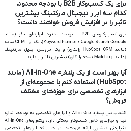
برای یک کسب‌وکار B2B با بودجه محدود،
کدام سه ابزار دیجیتال مارکتینگ بیشترین
تاثیر را بر افزایش فروش خواهند داشت؟
برای کسب‌وکارهای B2B با بودجه محدود، ابزارهای سئو (مانند
Google Search Console و Keyword Planner)، یک ابزار CRM ساده
(مانند HubSpot CRM رایگان) و یک سرویس ایمیل مارکتینگ
(مانند Mailchimp نسخه رایگان) بیشترین تاثیر را دارند.
آیا بهتر است از یک پلتفرم All-in-One (مانند
HubSpot) استفاده کنم یا مجموعه‌ای از
ابزارهای تخصصی برای حوزه‌های مختلف
فروش؟
انتخاب بین پلتفرم All-in-One و ابزارهای تخصصی به بودجه، اندازه
تیم و نیازهای خاص کسب‌وکار بستگی دارد؛ پلتفرم‌های All-in-One
یکپارچگی بیشتری ارائه می‌دهند، در حالی که ابزارهای تخصصی