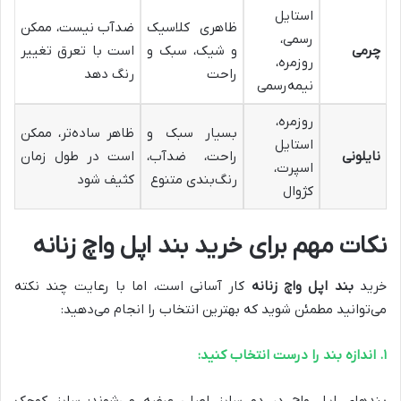
استایل
ظاهری کلاسیک
ضدآب نیست، ممکن
رسمی،
چرمی
و شیک، سبک و
است با تعرق تغییر
روزمره،
راحت
رنگ دهد
نیمه‌رسمی
روزمره،
بسیار سبک و
ظاهر ساده‌تر، ممکن
استایل
نایلونی
راحت، ضدآب،
است در طول زمان
اسپرت،
رنگ‌بندی متنوع
کثیف شود
کژوال
نکات مهم برای خرید بند اپل واچ زنانه
خرید
بند اپل واچ زنانه
کار آسانی است، اما با رعایت چند نکته
می‌توانید مطمئن شوید که بهترین انتخاب را انجام می‌دهید:
۱. اندازه بند را درست انتخاب کنید: