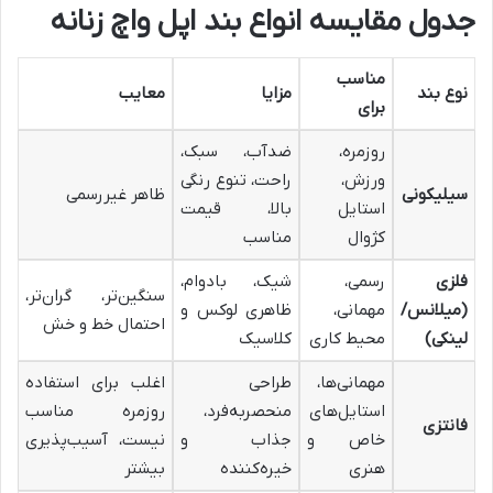
جدول مقایسه انواع بند اپل واچ زنانه
مناسب
نوع بند
مزایا
معایب
برای
روزمره،
ضدآب، سبک،
ورزش،
راحت، تنوع رنگی
سیلیکونی
ظاهر غیررسمی
استایل
بالا، قیمت
کژوال
مناسب
فلزی
رسمی،
شیک، بادوام،
سنگین‌تر، گران‌تر،
(میلانس/
مهمانی،
ظاهری لوکس و
احتمال خط و خش
لینکی)
محیط کاری
کلاسیک
مهمانی‌ها،
طراحی
اغلب برای استفاده
استایل‌های
منحصربه‌فرد،
روزمره مناسب
فانتزی
خاص و
جذاب و
نیست، آسیب‌پذیری
هنری
خیره‌کننده
بیشتر