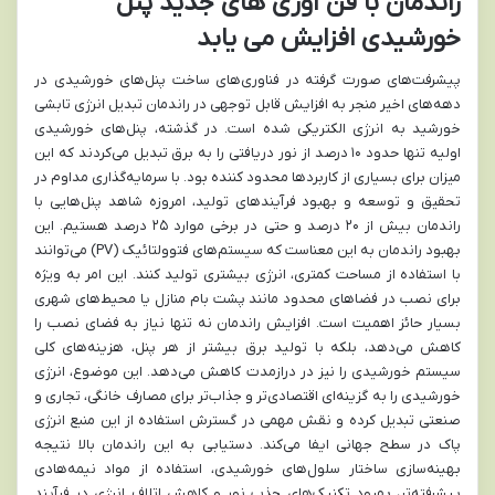
راندمان با فن آوری های جدید پنل
خورشیدی افزایش می یابد
پیشرفت‌های صورت گرفته در فناوری‌های ساخت پنل‌های خورشیدی در
دهه‌های اخیر منجر به افزایش قابل توجهی در راندمان تبدیل انرژی تابشی
خورشید به انرژی الکتریکی شده است. در گذشته، پنل‌های خورشیدی
اولیه تنها حدود ۱۰ درصد از نور دریافتی را به برق تبدیل می‌کردند که این
میزان برای بسیاری از کاربردها محدود کننده بود. با سرمایه‌گذاری مداوم در
تحقیق و توسعه و بهبود فرآیندهای تولید، امروزه شاهد پنل‌هایی با
راندمان بیش از ۲۰ درصد و حتی در برخی موارد ۲۵ درصد هستیم. این
بهبود راندمان به این معناست که سیستم‌های فتوولتائیک (PV) می‌توانند
با استفاده از مساحت کمتری، انرژی بیشتری تولید کنند. این امر به ویژه
برای نصب در فضاهای محدود مانند پشت بام منازل یا محیط‌های شهری
بسیار حائز اهمیت است. افزایش راندمان نه تنها نیاز به فضای نصب را
کاهش می‌دهد، بلکه با تولید برق بیشتر از هر پنل، هزینه‌های کلی
سیستم خورشیدی را نیز در درازمدت کاهش می‌دهد. این موضوع، انرژی
خورشیدی را به گزینه‌ای اقتصادی‌تر و جذاب‌تر برای مصارف خانگی، تجاری و
صنعتی تبدیل کرده و نقش مهمی در گسترش استفاده از این منبع انرژی
پاک در سطح جهانی ایفا می‌کند. دستیابی به این راندمان بالا نتیجه
بهینه‌سازی ساختار سلول‌های خورشیدی، استفاده از مواد نیمه‌هادی
پیشرفته‌تر، بهبود تکنیک‌های جذب نور و کاهش اتلاف انرژی در فرآیند