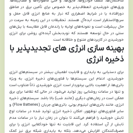
ساختمان‌ها، سقف خودروها، قایق‌ها، و حتی ماهواره‌ها و فضاپیماها.
ورق‌های خورشیدی انعطاف‌پذیر به خصوص برای تأمین برق در مناطق
دورافتاده یا در شرایط اضطراری که نیاز به منابع انرژی قابل حمل و
سریع‌الاستقرار است، ایده‌آل هستند. تحقیقات در این زمینه به سرعت در
حال پیشرفت است و نمونه‌های اولیه با راندمان قابل مقایسه با پنل‌های
سنتی در حال توسعه هستند که نویدبخش آینده‌ای روشن برای انرژی
خورشیدی در کاربردهای متنوع و خلاقانه است.
بهینه سازی انرژی های تجدیدپذیر با
ذخیره انرژی
برای دستیابی به پایداری و قابلیت اطمینان بیشتر در سیستم‌های انرژی
خورشیدی، ادغام این سیستم‌ها با فناوری‌های ذخیره انرژی، به ویژه
باتری‌ها، از اهمیت بالایی برخوردار است. انرژی خورشیدی ذاتاً متناوب است
و تنها در ساعات روشنایی روز تولید می‌شود، در حالی که تقاضا برای برق
ممکن است در زمان‌های دیگری (مانند شب) بالا باشد. سیستم‌های ذخیره
انرژی، مانند باتری‌های لیتیوم یونی، باتری‌های جریان (Flow Batteries) و
سایر فناوری‌های نوظهور، امکان ذخیره انرژی تولید شده در ساعات اوج
تابش خورشید را فراهم می‌کنند تا بتوان در زمان نیاز یا در ساعات عدم
تابش از آن استفاده کرد. این قابلیت نه تنها خودکفایی انرژی را برای
مصرف‌کنندگان افزایش می‌دهد، بلکه به پایداری شبکه برق نیز کمک