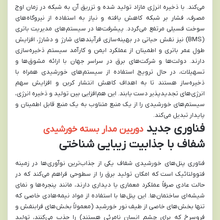
می‌کند. با ذخیره انرژی مازاد تولید شده و تزریق آن به شبکه در زمان اوج
مصرف، فشار بر شبکه کاهش یافته و نیاز به استفاده از نیروگاه‌های
سوخت فسیلی مرتفع می‌گردد. پیشرفت‌ها در سیستم‌های مدیریت باتری
(BMS) نیز نقش حیاتی در بهینه‌سازی فرآیندهای شارژ و دشارژ، افزایش
طول عمر باتری و اطمینان از عملکرد ایمن و کارآمد سیستم ذخیره‌سازی
دارند. دولت‌ها و شرکت‌های برق در سراسر جهان با ارائه مشوق‌ها و
تسهیلات، در حال ترویج استفاده از سیستم‌های خورشیدی همراه با
ذخیره‌ساز هستند تا به اهداف کاهش انتشار کربن و افزایش سهم
انرژی‌های تجدیدپذیر دست یابند. این هم‌افزایی بین تولید و ذخیره انرژی،
سیستم‌های خورشیدی را از یک منبع متناوب به یک منبع قابل اطمینان و
پایدار تبدیل می‌کند.
فناوری جدید
دوربین مدار بسته خورشیدی
شفاف با جذابیت زیبایی شناختی
فناوری پنل‌های خورشیدی شفاف یکی از جذاب‌ترین نوآوری‌ها در زمینه
فتوولتائیک است که امکان تولید برق را از سطوحی فراهم می‌کند که در
حالت عادی صرفاً عملکرد معماری یا دیداری دارند، مانند پنجره‌ها و نمای
شیشه‌ای ساختمان‌ها. این پنل‌ها با استفاده از مواد نیمه‌هادی خاصی که
تنها بخش‌های خاصی از طیف نور خورشید (معمولاً بخش‌های فرابنفش و
فروسرخ که برای چشم انسان نامرئی هستند) را جذب می‌کنند، تولید