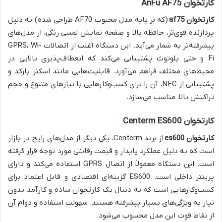
کارتخوان AnFu AF75
کارتخوان af75
(که بر پایه مدل محبوب AF70 طراحی شده) به دلیل
پردازنده قوی‌تر، حافظه بالا و صفحه نمایش لمسی رنگی، از مدل‌های
پیشرفته‌تر به شمار می‌آید. این دستگاه اغلب از اتصالات GPRS، Wi-
Fi و حتی بلوتوث پشتیبانی می‌کند که انعطاف‌پذیری بالایی در
محیط‌های مختلف فراهم می‌آورد. قابلیت‌هایی مانند اسکنر بارکد و
پشتیبانی از NFC، آن را برای کسب‌وکارهایی با نیازهای متنوع و حجم
تراکنش بالا، مناسب می‌سازد.
کارتخوان Centerm ES600
کارتخوان es600
از برند Centerm، یکی دیگر از مدل‌های رایج در بازار
است که به دلیل عملکرد پایدار و قیمت رقابتی مورد توجه قرار گرفته
است. این دستگاه معمولاً از اتصال GPRS استفاده می‌کند و دارای
پرینتر داخلی است. ES600 گزینه‌ای اقتصادی و قابل اعتماد برای
کسب‌وکارهایی است که به دنبال یک کارتخوان ساده و کارآمد بدون
نیاز به ویژگی‌های بسیار پیشرفته هستند. سهولت استفاده و دوام آن
از نقاط قوت این مدل محسوب می‌شود.