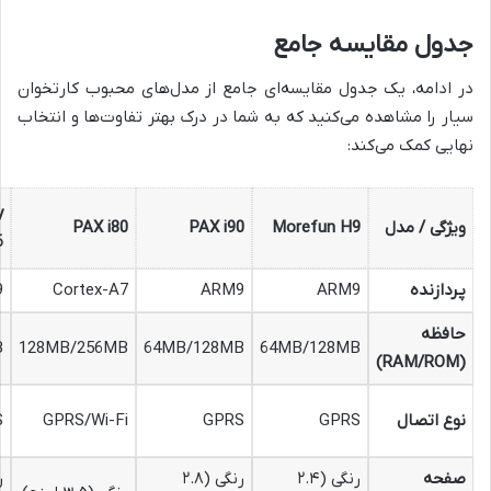
جدول مقایسه جامع
در ادامه، یک جدول مقایسه‌ای جامع از مدل‌های محبوب کارتخوان
سیار را مشاهده می‌کنید که به شما در درک بهتر تفاوت‌ها و انتخاب
نهایی کمک می‌کند:
y
ویژگی / مدل
Morefun H9
PAX i90
PAX i80
6
پردازنده
ARM9
ARM9
Cortex-A7
9
حافظه
B
128MB/256MB
64MB/128MB
64MB/128MB
(RAM/ROM)
نوع اتصال
GPRS
GPRS
GPRS/Wi-Fi
S
صفحه
رنگی (۲.۴
رنگی (۲.۸