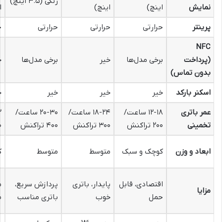
رنگی (۳.۵ اینچ)
نمایش
اینچ)
اینچ)
ا
پرینتر
حرارتی
حرارتی
حرارتی
ح
NFC
(پرداخت
برخی مدل‌ها
خیر
برخی مدل‌ها
خ
بدون تماس)
اسکنر بارکد
خیر
خیر
خیر
خ
عمر باتری
۱۲-۱۸ ساعت/
۱۸-۲۴ ساعت/
۲۰-۳۰ ساعت/
تخمینی
۲۰۰ تراکنش
۳۰۰ تراکنش
۴۰۰ تراکنش
۵۰
ابعاد و وزن
کوچک و سبک
متوسط
متوسط
ک
اقتصادی، قابل
پایدار، باتری
پردازش سریع،
م
مزایا
حمل
خوب
باتری مناسب
ص