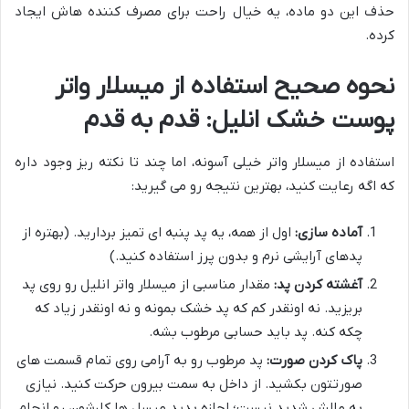
حذف این دو ماده، یه خیال راحت برای مصرف کننده هاش ایجاد
کرده.
نحوه صحیح استفاده از میسلار واتر
پوست خشک انلیل: قدم به قدم
استفاده از میسلار واتر خیلی آسونه، اما چند تا نکته ریز وجود داره
که اگه رعایت کنید، بهترین نتیجه رو می گیرید:
آماده سازی:
اول از همه، یه پد پنبه ای تمیز بردارید. (بهتره از
پدهای آرایشی نرم و بدون پرز استفاده کنید.)
آغشته کردن پد:
مقدار مناسبی از میسلار واتر انلیل رو روی پد
بریزید. نه اونقدر کم که پد خشک بمونه و نه اونقدر زیاد که
چکه کنه. پد باید حسابی مرطوب بشه.
پاک کردن صورت:
پد مرطوب رو به آرامی روی تمام قسمت های
صورتتون بکشید. از داخل به سمت بیرون حرکت کنید. نیازی
به مالش شدید نیست؛ اجازه بدید میسل ها کارشون رو انجام