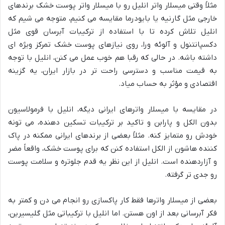
مثلاً وقتی میسلار واتر انلیل رو با میسلار واتر پوست خشک برندهای
خارجی مثل گارنیه یا بایودرما مقایسه می کنیم، متوجه می شیم که
انلیل تلاش کرده تا با استفاده از ترکیبات آبرسان قوی مثل
دکسپانتنول و آلوئه ورا، روی نیازهای پوست خشک تمرکز ویژه ای
داشته باشه. در حالی که رقبا هم خوب عمل می کنن، انلیل با توجه
به قیمت مناسب و دسترسی راحت تر در بازار ایران، یه گزینه
اقتصادی و مؤثر به حساب میاد.
در مقایسه با میسلار واترهای ایرانی دیگه، انلیل با فرمولاسیون
بدون الکل و پارابن و تاکید بر ترکیبات تسکین دهنده، می تونه
خودش رو متمایز کنه. مثلاً بعضی از برندهای ایرانی ممکنه در پاک
کننده هاشون از الکل استفاده کنن که برای پوست خشک، واقعاً مضر
و آزاردهنده است. انلیل از این نظر یه قدم جلوتره و سلامت پوست
رو جدی تر گرفته.
بعضی از میسلار واترها فقط کار پاکسازی رو انجام می دن و کمتر به
فکر آبرسانی بعد از اون هستن. اما انلیل با ترکیباتی مثل گلیسیرین،