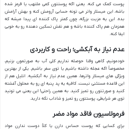
پوست کمک می کنه. یعنی اگه پوستتون کمی ملتهب یا قرمز شده
باشه، این میسلار واتر می تونه حسابی آرومش کنه و بهش آرامش
بده. این یه مزیت بزرگه، چون کمتر پاک کننده ای پیدا میشه که
همزمان هم پاک کننده باشه و هم نقش تسکین دهنده رو به خوبی
ایفا کنه.
عدم نیاز به آبکشی؛ راحت و کاربردی
خودمونیم، گاهی وقتا حوصله نداریم کلی آب به صورتمون بزنیم،
مخصوصاً اگه عجله داشته باشیم یا توی سفر باشیم. یکی از بهترین
ویژگی های میسلار واترها، همین عدم نیاز به آبکشیه. انلیل هم از
این قاعده مستثنی نیست. کافیه یه پد پنبه ای رو به محلول آغشته
کنید و صورتتون رو تمیز کنید. به همین راحتی! این یعنی می تونید
توی هر شرایطی، پوستتون رو تمیز و شاداب نگه دارید.
فرمولاسیون فاقد مواد مضر
برای کسایی که پوست حساس دارن یا کلاً دوست ندارن مواد