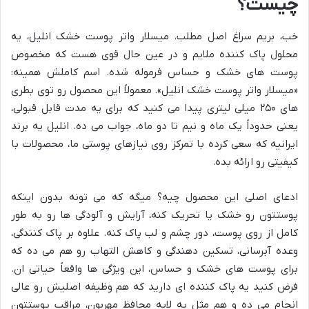
چیست؟
خب، بریم سراغ اصل مطلب. میسلار واتر پوست خشک انلیل، یه
محلول پاک کننده ملایم و در عین حال قوی هست که مخصوص
پوست های خشک و حساس فرموله شده. اسم کاملش همینه:
«میسلار واتر پوست خشک انلیل». معمولاً این محصول رو توی بطری
های ۲۵۰ میلی لیتری پیدا می کنید که برای یه مدت قابل قبولی،
یعنی حدوداً یک ماه و نیم تا دو ماه، جواب می ده. انلیل یه برند
ایرانیه که سعی کرده با تمرکز روی نیازهای پوستی ما، محصولات با
کیفیتی رو ارائه بده.
ادعای اصلی این محصول چیه؟ میگه که می تونه بدون اینکه
پوستتون رو خشک یا تحریک کنه، آرایش و آلودگی ها رو به طور
کامل از روی پوست، دور چشم و لب پاک کنه. علاوه بر پاک کنندگی،
وعده آبرسانی، تسکین دهندگی و کاهش التهاب رو هم می ده که
برای پوست های خشک و حساس، این ویژگی ها واقعاً حیاتی ان.
فرض کنید یه پاک کننده ای دارید که هم وظیفه اصلیش رو عالی
انجام می ده و هم مثل یه لایه محافظ مهربون، مراقب پوستتون