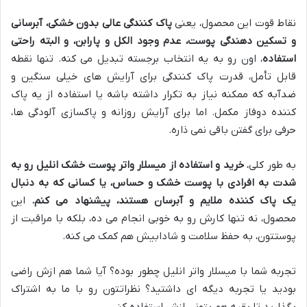
نقاط قوت این محصول، یعنی
پاک کنندگی عالی بدون خشکی، آبرسانی
و تسکین دهندگی پوست، عدم وجود الکل و پارابن، و البته راحتی
استفاده
، اون رو به یه انتخاب برجسته تبدیل می کنه. تنها نقطه
قابل تأمل، قدرت پاک کنندگی برای آرایش های خیلی سنگین و
ضدآبه که ممکنه نیاز به تکرار داشته باشه یا استفاده از یه پاک
کننده دوفاز مکمل. اما برای آرایش روزانه و پاکسازی آلودگی ها،
حرفی برای گفتن باقی نمی ذاره.
به طور کلی،
خرید و استفاده از میسلار واتر پوست خشک انلیل رو به
شدت به افرادی با پوست خشک و حساس، یا کسانی که به دنبال
یک پاک کننده ملایم و آبرسان هستند، پیشنهاد می کنم.
این
محصول، نه تنها کارش رو به خوبی انجام می ده، بلکه با مراقبت از
پوستتون، به حفظ سلامت و شادابیش هم کمک می کنه.
تجربه شما با میسلار واتر انلیل چطور بوده؟ آیا شما هم ازش راضی
بودید یا تجربه دیگه ای داشتید؟ نظراتتون رو با ما به اشتراک
بگذارید تا بقیه هم بتونن ازش استفاده کنن.