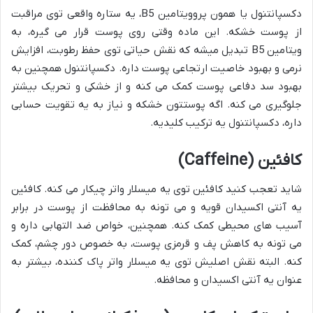
دکسپانتنول یا همون پروویتامین B5، یه ستاره واقعی توی مراقبت
از پوست خشکه. این ماده وقتی روی پوست قرار می گیره، به
ویتامین B5 تبدیل میشه که نقش حیاتی توی حفظ رطوبت، افزایش
نرمی و بهبود خاصیت ارتجاعی پوست داره. دکسپانتنول همچنین به
بهبود سد دفاعی پوست کمک می کنه و از خشکی و تحریک بیشتر
جلوگیری می کنه. اگه پوستتون خشکه و نیاز به یه تقویت حسابی
داره، دکسپانتنول یه ترکیب کلیدیه.
کافئین (Caffeine)
شاید تعجب کنید کافئین توی یه میسلار واتر چیکار می کنه. کافئین
یه آنتی اکسیدان قویه و می تونه به محافظت از پوست در برابر
آسیب های محیطی کمک کنه. همچنین، خواص ضد التهابی داره و
می تونه به کاهش پف و قرمزی پوست، به خصوص دور چشم، کمک
کنه. البته نقش اصلیش توی یه میسلار واتر پاک کننده، بیشتر به
عنوان یه آنتی اکسیدان و محافظه.