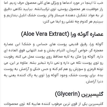
خب، تا اینجا در مورد ادعاها و ویژگی های کلی محصول حرف زدیم. اما
راز موفقیت هر محصول پوستی، توی ترکیباتشه. بیایید نگاهی دقیق
تر به مواد تشکیل دهنده میسلار واتر پوست خشک انلیل بندازیم و
ببینیم هر کدوم چه نقشی رو ایفا می کنن:
عصاره آلوئه ورا (Aloe Vera Extract)
آلوئه ورا، رفیق قدیمی پوست های حساس و خشک! این عصاره
معجزه گر، خواص آبرسان، التیام بخش و ضد التهابی فوق العاده ای
داره. آلوئه ورا مثل یه لایه محافظ روی پوست عمل می کنه، رطوبت
رو توی پوست نگه می داره و نمی ذاره تبخیر بشه. علاوه بر این، می
تونه قرمزی و سوزش رو هم کم کنه و حس خنکی و آرامش به پوست
بده. برای پوست خشک، وجود آلوئه ورا توی یه پاک کننده یعنی یه
دنیا آرامش.
گلیسیرین (Glycerin)
گلیسیرین یکی از قوی ترین مرطوب کننده هاییه که توی محصولات