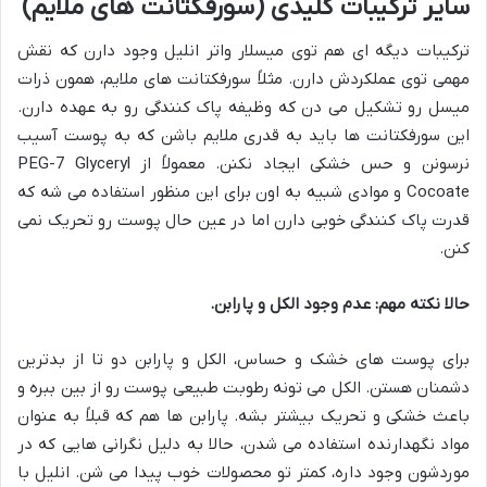
سایر ترکیبات کلیدی (سورفکتانت های ملایم)
ترکیبات دیگه ای هم توی میسلار واتر انلیل وجود دارن که نقش
مهمی توی عملکردش دارن. مثلاً سورفکتانت های ملایم، همون ذرات
میسل رو تشکیل می دن که وظیفه پاک کنندگی رو به عهده دارن.
این سورفکتانت ها باید به قدری ملایم باشن که به پوست آسیب
نرسونن و حس خشکی ایجاد نکنن. معمولاً از PEG-7 Glyceryl
Cocoate و موادی شبیه به اون برای این منظور استفاده می شه که
قدرت پاک کنندگی خوبی دارن اما در عین حال پوست رو تحریک نمی
کنن.
حالا نکته مهم: عدم وجود الکل و پارابن.
برای پوست های خشک و حساس، الکل و پارابن دو تا از بدترین
دشمنان هستن. الکل می تونه رطوبت طبیعی پوست رو از بین ببره و
باعث خشکی و تحریک بیشتر بشه. پارابن ها هم که قبلاً به عنوان
مواد نگهدارنده استفاده می شدن، حالا به دلیل نگرانی هایی که در
موردشون وجود داره، کمتر تو محصولات خوب پیدا می شن. انلیل با