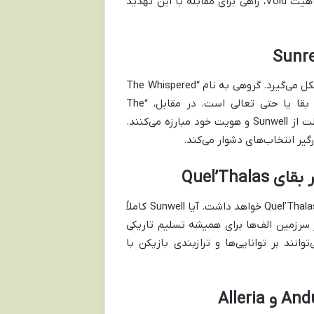
نقطه کانونی این نبرد کیهانی خواهد بود. بازیکنان باید با درک عمیق از ماهیت Void، راهی برای مقابله با این تهدید
تهدید Void تنها از بیرون نیست. در درون Quel’Thalas نیز دوپارگی‌هایی شکل می‌گیرد. گروهی به نام “The Whispered
Ones” به پرستش Void روی آورده‌اند و معتقدند قدرت آن راهی برای بقا یا حتی تعالی است. در مقابل، “The
Sunreaver Dawn” وفاداران به نور و سنت‌های الفی هستند که برای محافظت از Sunwell و هویت خود مبارزه می‌کنند.
رگیر انتخاب‌های دشوار می‌کند.
Quel’Th
تصمیمات بازیکنان در طول داستان Midnight تأثیر مستقیمی بر سرنوشت Quel’Thalas خواهد داشت. آیا Sunwell کاملاً
ز سرزمین الف‌ها برای همیشه تسلیم تاریکی
وانند بر توانایی‌ها و ترازبندی بازیکن با
بازگشت و نقش شخصیت‌های کلیدی: Anduin Wrynn و Alleria