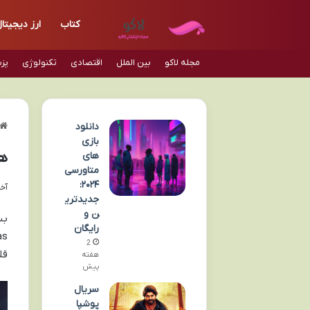
کتاب
ارز دیجیتا
مجله لاکو
بین الملل
اقتصادی
تکنولوژی
پز
دانلود
بازی
هرآ
های
متاورسی
۲۰۲۴:
آخری
جدیدتری
ن و
رایگان
2
قل
هفته
پیش
سریال
پوشپا