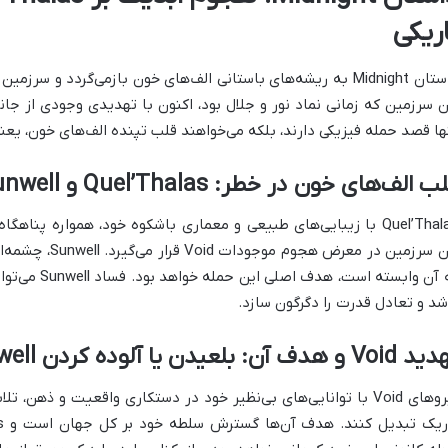
اریکی
ا قصد حمله فیزیکی دارند، بلکه می‌خواهند قلب تپنده الف‌های خون، یعنی Sunwell را نیز به فساد بکشان
ب الف‌های خون در خطر: Quel’Thalas و Sunwell
این سرزمین در معر
به آن وابسته ا
شد و تعادل قدرت را دگرگون سازد.
V و هدف آن: بلعیدن یا آلوده کردن Sunwell