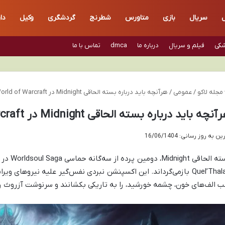
ل
سریال
بازی
متاورس
شطرنج
گردشگری
وکیل
دا
شکی
فیلم و سریال
درباره ما
dmca
تماس با ما
مجله لاکو
/
عمومی
/
هرآنچه باید درباره بسته الحاقی Midnight در World of Warcraft بدانید
نچه باید درباره بسته الحاقی Midnight در World of Warcraft بدانید
ن به روز رسانی: 16/06/1404
ب الف‌های خون، چشمه خورشید، را به تاریکی بکشانند و سرنوشت آزروث را