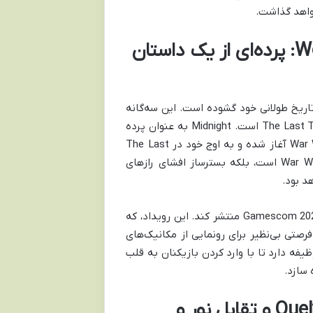
خواهد گذاشت.
جایگاه Midnight در حماسه Worldsoul Saga: پرده‌ای از یک داستان
‌گانه Worldsoul Saga، فصلی جدید در تاریخ طولانی خود گشوده است. این سه‌گانه
شامل سه بسته الحاقی مهم به نام‌های The War Within، Midnight و The Last Titan است. Midnight به عنوان پرده
دوم این حماسه، نقش محوری در توسعه داستانی ایفا می‌کند که از War Within آغاز شده و به اوج خود در The Last
Titan خواهد رسید. این اکسپنشن نه تنها ادامه منطقی رویدادهای War Within است، بلکه بسترساز افشای رازهای
انتظار می‌رود Blizzard جزئیات بیشتری از این بسته الحاقی را در رویداد Gamescom 2025 منتشر کند. این رویداد، که
فرصتی بی‌نظیر برای رونمایی از مکانیک‌های
تان است. Midnight در این سه‌گانه، وظیفه دارد تا با وارد کردن بازیکنان به قلب
داستان Midnight: هجوم ابدیت بر Quel’Thalas و تقابل نور و