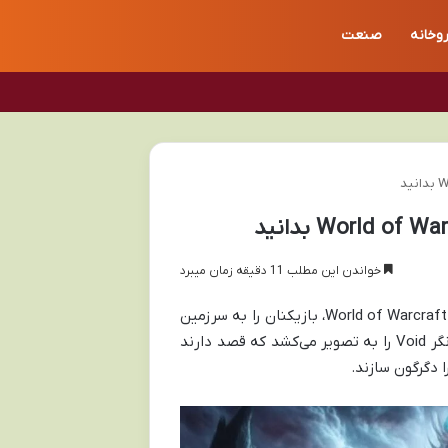
روخانه
صنعت
خواندن این مطلب 11 دقیقه زمان میبرد
بسته الحاقی Midnight، دومین پرده از سه‌گانه حماسی Worldsoul Saga در World of Warcraft، بازیکنان را به سرزمین
Quel’Thalas بازمی‌گرداند. این اکسپنشن نبردی نفس‌گیر علیه نیروهای ویرانگر Void را به تصویر می‌کشد که قصد دارند
 دگرگون سازند.