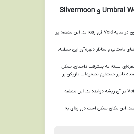
معرفی مناطق کلیدی: Umbral Woods، Eclipsed Highlands و Silvermoon
جنگل‌های کهنی که زمانی سرسبز و پرنشاط بودند، اکنون در سایه Void فرو رفته‌اند. این منطقه پر
رق شده‌اند. ویرانه‌های باستانی و مناظر دلهره‌آور این منطقه،
قره‌ای، بسته به پیشرفت داستان، ممکن
نده تاثیر مستقیم تصمیمات بازیکن بر
دالان‌های زیرین و اعماق Sunwell که نیروهای Void در آن ریشه دوانده‌اند. این منطقه
ن به اوج خود می‌رسد. این مکان ممکن است دروازه‌ای به