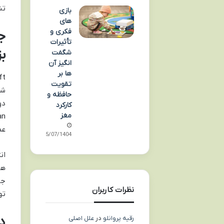
تن
بازی
های
فکری و
تأثیرات
ب
شگفت
انگیز آن
ها بر
تقویت
حافظه و
کارکرد
مغز
عمیق‌ت
05/07/1404
هر
نظرات کاربران
تهدید Void، آن‌ها را 
رقیه پروانلو
در
علل اصلی