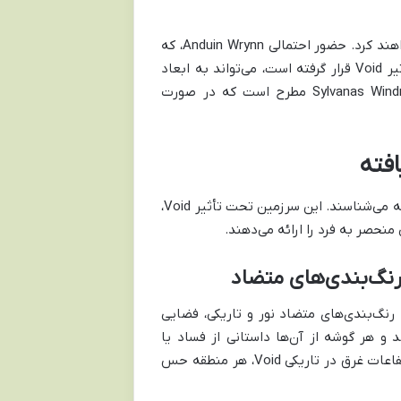
شخصیت‌های کلیدی World of Warcraft نقش مهمی در Midnight ایفا خواهند کرد. حضور احتمالی Anduin Wrynn، که
اخیراً با ماهیت Void مواجه شده، و Alleria Windrunner، که خود تحت تأثیر Void قرار گرفته است، می‌تواند به ابعاد
داستان عمق بخشد. شایعاتی نیز درباره بازگشت یا نقش‌آفرینی Sylvanas Windrunner مطرح است که در صورت
Midnight بازیکنان را به Quel’Thalas بازمی‌گرداند، اما نه آن Quel’Thalas که می‌شناسند. این سرزمین تحت تأثیر Void،
منحصر به فرد را ارائه می‌دهند.
رنگ‌بندی‌های متضاد
ست که با رنگ‌بندی‌های متضاد نور و تاریکی، فضایی
د و هر گوشه از آن‌ها داستانی از فساد یا
مقاومت را روایت می‌کند. از جنگل‌های کهن تحت تسخیر سایه گرفته تا ارتفاعات غرق در تاریکی Void، هر منطقه حس