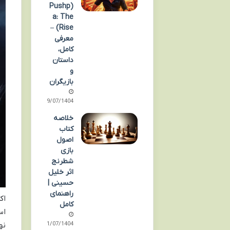
(Pushp
a: The
Rise) –
معرفی
کامل،
داستان
و
بازیگران
29/07/1404
خلاصه
کتاب
اصول
بازی
شطرنج
اثر خلیل
حسینی |
راهنمای
کامل
اس
نه
01/07/1404