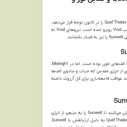
داستان Midnight به ریشه‌های باستانی الف‌های خون بازمی‌گردد و سرزمین Quel’Thalas را در کانون توجه قرار می‌دهد.
این سرزمین که زمانی نماد نور و جلال بود، اکنون با تهدیدی وجودی از جانب Void روبرو شده است. نیروهای Void نه
ند.
Quel’Thalas با زیبایی‌های طبیعی و معماری باشکوه خود، همواره پناهگاه الف‌های خون بوده است. اما در Midnight،
ض هجوم موجودات Void قرار می‌گیرد. Sunwell، چشمه‌ای از انرژی مقدس که حیات و جادوی الف‌ها
ست، هدف اصلی این حمله خواهد بود. فساد Sunwell می‌تواند عواقب فاجعه‌باری برای کل آزروث داشته
نیروهای Void با توانایی‌های بی‌نظیر خود در دستکاری واقعیت و ذهن، تلاش می‌کنند تا Sunwell را به منبعی از انرژی
تاریک تبدیل کنند. هدف آن‌ها گسترش سلطه خود بر کل جهان است و Quel’Thalas به دلیل ارتباطش با Sunwell،