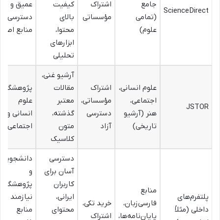
جامع
اشتراک
کیفیت
عمیق و
ScienceDirect
(تمامی
مؤسساتی
بالای
دسترسی به
علوم)
محتوا،
منابع اصلی
ابزارهای
تحلیلی
آرشیو غنی،
علوم انسانی،
اشتراک
مقالات
پژوهشگران
اجتماعی،
مؤسساتی،
معتبر
علوم
JSTOR
هنر (آرشیو
دسترسی
گذشته،
انسانی و
تاریخی)
آزاد
متون
اجتماعی
کلاسیک
دسترسی
دانشجویان
آسان برای
و
کاربران
پژوهشگران
منابع
پلتفرم‌های
ایرانی،
نیازمند
فارسی‌زبان،
خرید تکی،
داخلی (مثلاً
محتوای
منابع
پایان‌نامه‌ها،
اشتراک