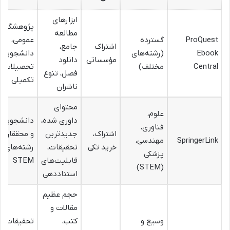
ابزارهای
پژوهشگران
مطالعه
ProQuest
گسترده
عمومی،
اشتراک
جامع،
Ebook
(رشته‌های
دانشجویان
مؤسساتی
دانلود
Central
مختلف)
تحصیلات
فصل، تنوع
تکمیلی
ناشران
محتوای
علوم،
داوری شده،
دانشجویان
فناوری،
اشتراک،
جدیدترین
و محققان
SpringerLink
مهندسی،
خرید تکی
تحقیقات،
رشته‌های
پزشکی
قابلیت‌های
STEM
(STEM)
استناددهی
حجم عظیم
مقالات و
وسیع و
کتب،
تحقیقات