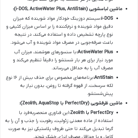
ماشین لباسشویی (i-DOS, ActiveWater Plus, AntiStain):
i-DOS:
سیستم دوزینگ خودکار مواد شوینده که میزان
دقیق مواد شوینده و نرم‌کننده را بر اساس میزان کثیفی و
نوع پارچه تشخیص داده و استفاده می‌کند، در نتیجه
باعث صرفه‌جویی در مصرف مواد شوینده و آب می‌شود.
ActiveWater Plus:
با سنسورهای هوشمند، میزان آب
مورد نیاز برای هر بار شستشو را دقیقاً تنظیم می‌کند و
مصرف آب را به حداقل می‌رساند.
AntiStain:
برنامه‌های مخصوص برای حذف بیش از ۱۶ نوع
لکه سرسخت، از قهوه گرفته تا روغن، بدون نیاز به
پیش‌شستشو.
ماشین ظرفشویی (PerfectDry با Zeolith, AquaStop):
PerfectDry با Zeolith:
این فناوری منحصربه‌فرد با
استفاده از ماده معدنی زئولیت، رطوبت را جذب و آن را به
گرما تبدیل می‌کند تا حتی ظروف پلاستیکی نیز به صورت
کامل و با حداقل مصرف انرژی خشک شوند.