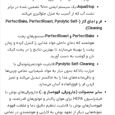
AquaStop:
یک سیستم ایمنی ۱۰۰% تضمین شده در برابر
نشت آب که از آسیب به منزل جلوگیری می‌کند.
فر و اجاق گاز (PerfectBake, PerfectRoast, Pyrolytic Self-
Cleaning):
PerfectBake و PerfectRoast:
سنسورهای پخت
هوشمند که دمای داخلی مواد غذایی را کنترل کرده و زمان
پخت را بهینه می‌سازند تا بهترین نتایج را در پخت کیک،
نان و گوشت به دست آورید.
Pyrolytic Self-Cleaning:
قابلیت خودتمیزشوندگی با
حرارت بالا که بدون نیاز به مواد شیمیایی، تمامی چربی‌ها
و باقی‌مانده‌های غذا را به خاکستر تبدیل می‌کند و تمیز
کردن فر را فوق‌العاده آسان می‌سازد.
سایر محصولات (جاروبرقی، قهوه‌ساز و…):
جاروبرقی‌های بوش با
فیلتراسیون HEPA برای هوای پاک‌تر و موتورهای قدرتمند، و
قهوه‌سازهای بوش با قابلیت تنظیم دقیق دما و غلظت قهوه،
نمونه‌هایی دیگر از تعهد بوش به کارایی و هوشمندی در تمامی