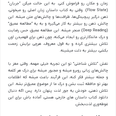
زمان و مکان رو فراموش کنی. به این حالت میگن “جریان”
(Flow State). وقتی یه کتاب داستان زبان اصلی رو میخونی،
ذهن درگیر پیچیدگی‌ها، ظرافت‌ها و چالش‌های متن میشه. این
چالش، ذهن رو بیشتر به کار می‌گیره و به یه “مطالعه عمیق”
(Deep Reading) منجر میشه. این مطالعه عمیق، حس رضایت
و درک ماندگارتری رو ایجاد می‌کنه، چون ذهن برای فهمیدن اون
تلاش بیشتری کرده و به قول معروف، هرچی برایش زحمت
بکشی، بیشتر به دلت میشینه.
نقش “تلاش شناختی” تو این تجربه خیلی مهمه. وقتی مغز با
چالش‌های زبانی روبرو میشه و مجبور میشه برای درک هر کلمه
و جمله بیشتر فکر کنه، این فرآیند باعث میشه که اطلاعات
بهتر تو حافظه ثبت بشن و درک ما از موضوع عمیق‌تر بشه. این
تلاش ذهنی، خودش یه جور لذت پنهان داره. پس اگه دنبال
دانلود کتاب داستان های خارجی هستی، آماده باش برای این
غوطه‌وری لذت‌بخش.