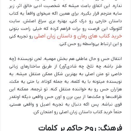
نداره. این اتفاق باعث میشه که شخصیت ادبی خالق اثر، زیر
سایه مترجم قرار بگیره. برای همین اگه میخوای واقعاً یه کتاب
داستان خارجی رو درک کنی، بهتره بری سراغ اصلش. سایت
گلوبوک این فرصت رو برات فراهم کرده که خیلی راحت بتونی
خرید کتاب‌ های رمان و داستان زبان اصلی
رو تجربه کنی
و این ارتباط بی‌واسطه رو حس کنی.
انتقال حس و حال عاطفی هم بخش مهمیه. لحن نویسنده (چه
طنز باشه، چه تلخ، چه شادی‌آور) از طریق ساختارهای زبانی
خاصی تو متن اصلی به بهترین شکل ممکن منتقل میشه. یه
نویسنده میتونه با یه کلمه، یه جمله کوتاه، یا حتی یه مکث،
هزاران حس رو به خواننده منتقل کنه. تو ترجمه، ممکنه این
ظرافت‌ها و مکث‌ها از بین برن و اون حس واقعی دیگه اونقدر
قوی نباشه. پس اگه دنبال یه تجربه اصیل و واقعی هستی،
حتماً خرید کتاب داستان زبان اصلی رو امتحان کن.
فرهنگ: روح حاکم بر کلمات