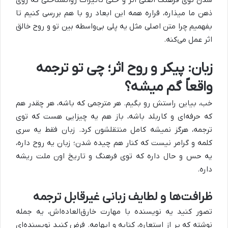
ذهن ما میذاره، قراره همه این ابعاد رو با هم بررسی کنیم تا
بفهمیم چرا متن اصلی مثل یه پلی بی‌واسطه بین تو و روح خالق
اثر عمل می‌کنه.
زبان: پیکر و روح اثر؛ چی تو ترجمه
واقعاً گم میشه؟
خب، بیاین راستش رو بگیم. هر مترجمی که باشه، هر چقدر هم
که حرفه‌ای و کاربلد باشه، باز هم یه چیزایی هست که توی
ترجمه، هرگز نمیشه کامل منتقلشون کرد. زبان فقط یه سری
کلمه و گرامر نیست که کنار هم چیده شدن؛ زبان یه روح داره،
یه حس و حال داره که توی فرهنگ و تاریخ اون ملت ریشه
داره.
ظرافت‌ها و لطایف زبانی غیرقابل ترجمه
تصور کنید یه نویسنده با مهارت خارق‌العاده‌اش، یه جمله
نوشته که پر از استعاره، کنایه و ایهامه. فرض کنید نویسنده‌ای