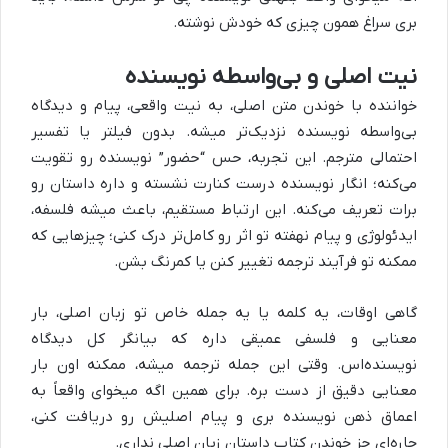
بری سراغ همون چیزی که خودش نوشته.
نیت اصلی و بی‌واسطه نویسنده
خواننده با خوندن متن اصلی، به نیت واقعی، پیام و دیدگاه
بی‌واسطه نویسنده نزدیک‌تر میشه. بدون فیلتر یا تفسیر
احتمالی مترجم. این تجربه، حس “حضور” نویسنده رو تقویت
می‌کنه؛ انگار نویسنده درست کنارت نشسته و داره داستان رو
برات تعریف می‌کنه. این ارتباط مستقیم، باعث میشه فلسفه،
ایدئولوژی و پیام نهفته تو اثر رو کامل‌تر درک کنی؛ چیزهایی که
ممکنه تو فرآیند ترجمه تغییر کنن یا کمرنگ بشن.
گاهی اوقات، یه کلمه یا یه جمله خاص تو زبان اصلی، بار
معنایی و فلسفی عمیقی داره که بیانگر کل دیدگاه
نویسنده‌اس. وقتی این جمله ترجمه میشه، ممکنه اون بار
معنایی دقیق از دست بره. برای همین اگه میخوای واقعاً به
اعماق ذهن نویسنده بری و پیام اصلیش رو دریافت کنی،
چاره‌ای جز خوندن کتاب داستان زبان اصلی نداری.