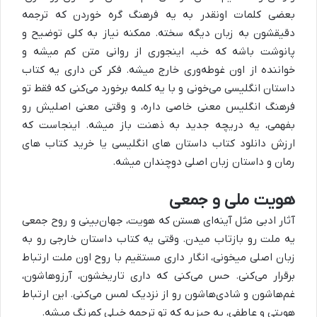
بعضی کلمات اونقدر به یه فرهنگ گره خوردن که ترجمه
دقیقشون به زبان دیگه سخته. ممکنه نیاز به کلی توضیح و
پانوشت باشه که خب، اینجوری از روانی متن کم میشه و
خواننده از اون غوطه‌وری خارج میشه. فکر کن داری یه کتاب
داستان انگلیسی می‌خونی و با یه کلمه برخورد می‌کنی که فقط تو
فرهنگ انگلیس معنی خاصی داره، و وقتی معنی اصلیش رو
بفهمی، یه دریچه جدید به ذهنت باز میشه. اینجاست که
ارزش دانلود کتاب داستان های انگلیسی یا خرید کتاب‌ های
رمان و داستان زبان اصلی دوچندان میشه.
هویت ملی و جمعی
آثار ادبی مثل آینه‌ای هستن که هویت، جهان‌بینی و روح جمعی
یه ملت رو بازتاب میدن. وقتی یه کتاب داستان خارجی رو به
زبان اصلی میخونی، انگار داری مستقیم با روح اون ملت ارتباط
برقرار می‌کنی. حس می‌کنی که داری تاریخشون، آرزوهاشون،
غم‌هاشون و شادی‌هاشون رو از نزدیک لمس می‌کنی. این ارتباط
هویتی و عاطفی، یه چیزیه که تو ترجمه خیلی کمرنگ میشه.