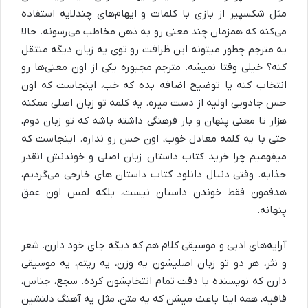
مثل شکسپیر از بازی با کلمات و ایهام‌های چندلایه استفاده
می‌کنه که همزمان چند معنی رو به ذهن مخاطب می‌رسونه. حالا
یه مترجم چطور میتونه این ظرافت رو توی یه زبان دیگه منتقل
کنه؟ خیلی وقتا نمیشه. مترجم مجبوره یکی از اون معنی‌ها رو
انتخاب کنه یا توضیح اضافه بده که خب، اینجاست که اون
حس جادویی اولیه از دست میره. یه کلمه تو زبان اصلی ممکنه
هزار تا معنی پنهان و بار فرهنگی داشته باشه که تو زبان دوم،
حتی با یه کلمه معادل خوب، اون حس رو نداره. اینجاست که
میفهمیم چرا خرید کتاب داستان زبان اصلی و خوندنش انقدر
جذابه. وقتی دنبال دانلود کتاب داستان های خارجی می‌گردیم،
هدفمون فقط خوندن داستان نیست، بلکه لمس اون عمق
پنهانه.
آرایه‌های ادبی و موسیقی کلام هم که دیگه جای خود دارن. شعر
و نثر، هر دو تو زبان اصلیشون یه وزن، یه ریتم، یه موسیقی
دارن که نویسنده با دقت تمام انتخابشون کرده. سجع، جناس،
قافیه، همه اینا باعث میشن که یه متن، مثل یه آهنگ دلنشین