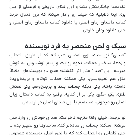
تک‌معنا جایگزینش بشه و اون غنای تاریخی و فرهنگی از بین
بره. اینا دلایلیه که خیلیا رو وادار میکنه که برن دنبال خرید
کتاب داستان زبان اصلی یا دانلود کتاب داستان زبان اصلی و
حتی دانلود رمان خارجی.
سبک و لحن منحصر به فرد نویسنده
“صدای” نویسنده، اون امضای هنریشه که از طریق انتخاب
واژه‌ها، ساختار جملات، نحوه روایت و ریتم نوشتارش به گوش
میرسه. این “صدا” مثل اثر انگشته؛ هیچ دو نویسنده‌ای دقیقاً
مثل هم نمینویسن. یکی ممکنه جملات کوتاه و بریده‌بریده
داشته باشه، یکی دیگه جملات بلند و پرپیچ‌وخم. یکی لحنش
طنزه، یکی جدّی، یکی پر از کنایه. وقتی یه کتاب داستان زبان
اصلی رو میخونی، مستقیم با این صدای اصلی در ارتباطی.
تو ترجمه، خیلی وقتا مترجم ناخواسته صدای خودش رو وارد متن
می‌کنه. ممکنه جملات رو ساده‌تر کنه، ساختارها رو تغییر بده یا
حتی کلماتی رو انتخاب کنه که با لحن اصلی نویسنده همخونی