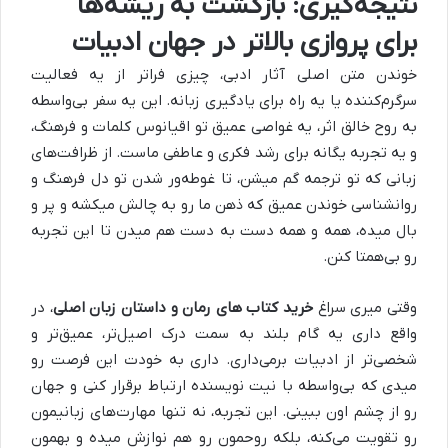
نتیجه‌گیری: بازگشت به ریشه‌ها
برای پروازی بالاتر در جهان ادبیات
خوندن متن اصلی آثار ادبی، چیزی فراتر از یه فعالیت
سرگرم‌کننده یا یه راه برای یادگیری زبانه. این یه سفر بی‌واسطه
به روح خالق اثر، یه غواصی عمیق تو اقیانوس کلمات و فرهنگ،
و یه تجربه یگانه برای رشد فکری و عاطفی ماست. از ظرافت‌های
زبانی که تو ترجمه گم میشن، تا غوطه‌ور شدن تو دل فرهنگ و
روانشناسی خوندن عمیق که ذهن ما رو به چالش میکشه و پر و
بال میده، همه و همه دست به دست هم میدن تا این تجربه
رو بی‌همتا کنن.
وقتی میری سراغ
خرید کتاب‌ های رمان و داستان زبان اصلی
، در
واقع داری یه گام بلند به سمت درک اصیل‌تر، عمیق‌تر و
شخصی‌تر از ادبیات برمی‌داری. داری به خودت این فرصت رو
میدی که بی‌واسطه با نیت نویسنده ارتباط برقرار کنی و جهان
رو از چشم اون ببینی. این تجربه، نه تنها مهارت‌های زبانیمون
رو تقویت می‌کنه، بلکه روحمون رو هم نوازش میده و بهمون