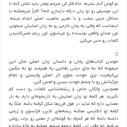
تو گوش آدم بشینه. حالا فکر کن مترجم چقدر باید تلاش کنه تا
این موسیقی رو تو زبان دیگه بازسازی کنه؟ اکثراً غیرممکنه یا
حداقل خیلی سخت و با تغییر ماهیت اصلی انجام میشه.
اینجاست که وقتی یه رمان خارجی رو به زبان اصلیش میخونی،
اون صدای واقعی نویسنده رو می‌شنوی، اون ریتم نفس‌کشیدن
کلمات رو حس می‌کنی.
خوندن کتاب‌های رمان و داستان زبان اصلی مثل این
میمونه که به جای دیدن نقاشی یه هنرمند تو یه عکس
بی‌کیفیت، بری خودت جلوی اثر اصلی وایستی و تمام
جزئیاتش رو با چشم خودت ببینی و لمس کنی.
همچنین، واژگان خاص و ریشه‌شناسی کلمات رو دست کم
نگیرید. هر کلمه تو زبان اصلیش یه تاریخچه‌ای داره، یه بار
معنایی داره که شاید در طول قرن‌ها شکل گرفته باشه. مثلاً یه
کلمه تو انگلیسی ممکنه ریشه‌های لاتین، فرانسوی و ژرمنی
داشته باشه که هر کدوم یه گوشه‌ای از معنی رو برات روشن
می‌کنه. اما وقتی این کلمه ترجمه میشه، ممکنه یه واژه ساده و