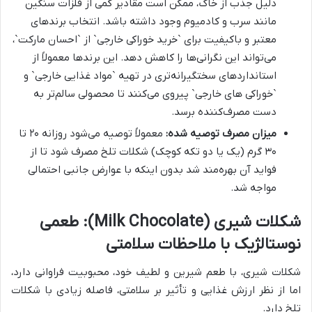
دلیل جذب از خاک، ممکن است مقادیر کمی از فلزات سنگین
مانند سرب و کادمیوم وجود داشته باشد. انتخاب برندهای
معتبر و باکیفیت برای `خرید خوراکی خارجی` از `احسان مارکت`،
می‌تواند این نگرانی‌ها را کاهش دهد. این برندها معمولاً از
استانداردهای سختگیرانه‌تری در تهیه `مواد غذایی خارجی` و
`خوراکی های خارجی` پیروی می‌کنند تا محصولی سالم‌تر به
دست مصرف‌کننده برسد.
میزان مصرف توصیه شده:
معمولاً توصیه می‌شود روزانه ۲۰ تا
۳۰ گرم (یک یا دو تکه کوچک) شکلات تلخ مصرف شود تا از
فواید آن بهره‌مند شد بدون اینکه با عوارض جانبی احتمالی
مواجه شد.
شکلات شیری (Milk Chocolate): طعمی
نوستالژیک با ملاحظات سلامتی
شکلات شیری، با طعم شیرین و لطیف خود، محبوبیت فراوانی دارد،
اما از نظر ارزش غذایی و تأثیر بر سلامتی، فاصله زیادی با شکلات
تلخ دارد.