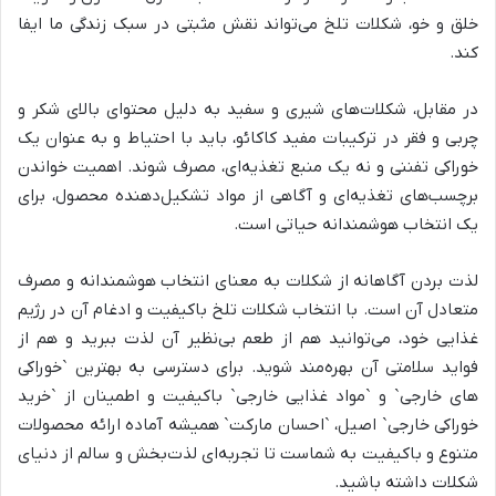
خلق و خو، شکلات تلخ می‌تواند نقش مثبتی در سبک زندگی ما ایفا
کند.
در مقابل، شکلات‌های شیری و سفید به دلیل محتوای بالای شکر و
چربی و فقر در ترکیبات مفید کاکائو، باید با احتیاط و به عنوان یک
خوراکی تفننی و نه یک منبع تغذیه‌ای، مصرف شوند. اهمیت خواندن
برچسب‌های تغذیه‌ای و آگاهی از مواد تشکیل‌دهنده محصول، برای
یک انتخاب هوشمندانه حیاتی است.
لذت بردن آگاهانه از شکلات به معنای انتخاب هوشمندانه و مصرف
متعادل آن است. با انتخاب شکلات تلخ باکیفیت و ادغام آن در رژیم
غذایی خود، می‌توانید هم از طعم بی‌نظیر آن لذت ببرید و هم از
فواید سلامتی آن بهره‌مند شوید. برای دسترسی به بهترین `خوراکی
های خارجی` و `مواد غذایی خارجی` باکیفیت و اطمینان از `خرید
خوراکی خارجی` اصیل، `احسان مارکت` همیشه آماده ارائه محصولات
متنوع و باکیفیت به شماست تا تجربه‌ای لذت‌بخش و سالم از دنیای
شکلات داشته باشید.