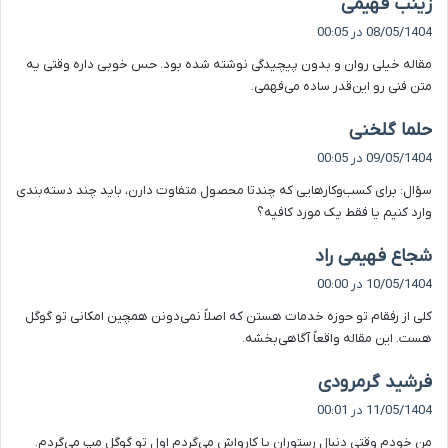
گ
زینب فهیمی
ف
08/05/1404 در 00:05
ت
مقاله خیلی روان و بدون پیچیدگی نوشته شده بود. حس خوبی داره وقتی یه
:
متن فنی رو این‌قدر ساده می‌فهمی.
گ
حلما گلخنی
ف
09/05/1404 در 00:05
ت
سؤال: برای کسب‌وکارهایی که چندتا محصول متفاوت دارن، باید چند دسته‌بندی
:
وارد کنیم یا فقط یک مورد کافیه؟
گ
شجاع فهیمی راد
ف
10/05/1404 در 00:00
ت
کلی از رفقام تو حوزه خدمات هستن که اصلاً نمی‌دونن همچین امکانی تو گوگل
:
هست. این مقاله واقعاً آگاهی‌بخشه.
گ
فرشید گرمرودی
ف
11/05/1404 در 00:01
ت
من خودم وقتی دنبال رستوران یا کارواش می‌گردم اول تو گوگل مپ می‌گردم.
: