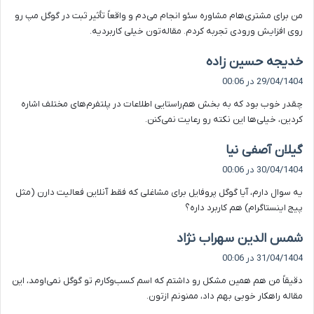
ت
من برای مشتری‌هام مشاوره سئو انجام می‌دم و واقعاً تأثیر ثبت در گوگل مپ رو
:
روی افزایش ورودی تجربه کردم. مقاله‌تون خیلی کاربردیه.
گ
خدیجه حسین زاده
ف
29/04/1404 در 00:06
ت
چقدر خوب بود که به بخش هم‌راستایی اطلاعات در پلتفرم‌های مختلف اشاره
:
کردین، خیلی‌ها این نکته رو رعایت نمی‌کنن.
گ
گیلان آصفی نیا
ف
30/04/1404 در 00:06
ت
یه سوال دارم، آیا گوگل پروفایل برای مشاغلی که فقط آنلاین فعالیت دارن (مثل
:
پیج اینستاگرام) هم کاربرد داره؟
گ
شمس الدین سهراب نژاد
ف
31/04/1404 در 00:06
ت
دقیقاً من هم همین مشکل رو داشتم که اسم کسب‌وکارم تو گوگل نمی‌اومد، این
:
مقاله راهکار خوبی بهم داد، ممنونم ازتون.