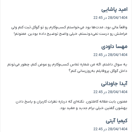
گ
امید پاشایی
ف
28/04/1404 در 22:45
ت
واقعاً عالی بود، مدت‌ها بود می‌خواستم کسب‌وکارم رو تو گوگل ثبت کنم ولی
:
مراحلش رو درست نمی‌دونستم، خیلی واضح توضیح داده بودین. ممنونم!
گ
مهسا داودی
ف
28/04/1404 در 22:45
ت
یه سوال داشتم، اگه من شماره تماس کسب‌وکارم رو عوض کنم، چطور می‌تونم
:
داخل گوگل پروفایلم به‌روزرسانی کنم؟
گ
آیدا جاودانی
ف
28/04/1404 در 22:45
ت
ممنون بابت مقاله کاملتون. نکته‌ای که درباره نظرات کاربران و پاسخ دادن
:
بهشون گفتین خیلی برام جدید و مفید بود.
گ
کیمیا آیتی
ف
28/04/1404 در 22:45