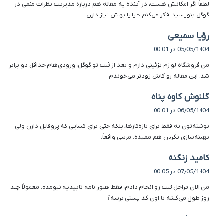
لطفاً اگر امکانش هست، در آینده یه مقاله هم درباره مدیریت نظرات منفی در
:
گوگل بنویسید. فکر می‌کنم خیلیا بهش نیاز دارن.
گ
رؤیا سمیعی
ف
05/05/1404 در 00:01
ت
من فروشگاه لوازم تزئینی دارم و بعد از ثبت تو گوگل، ورودی‌هام حداقل دو برابر
:
شد. این مقاله رو کاش زودتر می‌خوندم!
گ
گلنوش کاوه پناه
ف
06/05/1404 در 00:01
ت
نوشته‌تون نه فقط برای تازه‌کارها، بلکه حتی برای کسایی که پروفایل دارن ولی
:
بهینه‌سازی نکردن هم مفیده. مرسی واقعاً.
گ
کامید زنگنه
ف
07/05/1404 در 00:05
ت
من الان مراحل ثبت رو انجام دادم، فقط هنوز نامه تاییدیه نیومده. معمولاً چند
:
روز طول می‌کشه تا اون کد پستی برسه؟