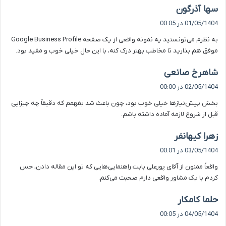
گ
سها آذرگون
ف
01/05/1404 در 00:05
ت
به نظرم می‌تونستید یه نمونه واقعی از یک صفحه Google Business Profile
:
موفق هم بذارید تا مخاطب بهتر درک کنه، با این حال خیلی خوب و مفید بود.
گ
شاهرخ صانعی
ف
02/05/1404 در 00:00
ت
بخش پیش‌نیازها خیلی خوب بود، چون باعث شد بفهمم که دقیقاً چه چیزایی
:
قبل از شروع لازمه آماده داشته باشم.
گ
زهرا کیهانفر
ف
03/05/1404 در 00:01
ت
واقعاً ممنون از آقای پورعلی بابت راهنمایی‌هایی که تو این مقاله دادن، حس
:
کردم با یک مشاور واقعی دارم صحبت می‌کنم.
گ
حلما کامکار
ف
04/05/1404 در 00:05
ت