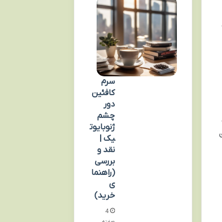
سرم
کافئین
دور
چشم
ژنوبایوت
یک |
نقد و
بررسی
(راهنما
ی
خرید)
4
هفته