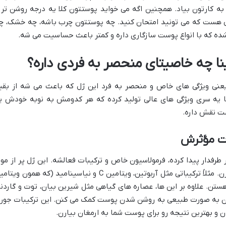
به کارتون بیاد. همچنین اگه می خواید پوستتون کلا یه درجه روشن تر 
یی هست که می تونید امتحان کنید. چه پوستتون چرب باشه، چه خشک، چ
ه که با انواع پوست سازگاری داره و کمتر باعث حساسیت می شه.
ا چه خاصیتای منحصر به فردی داره؟
 یعنی ویژگی های خاص و منحصر به فرد این ژل که باعث می شه از بقی
با یه سری ویژگی های عالی تولید کرده که هر کدومش به نوبه خودش ی
ت نقش داره.
ات مؤثرش
ر طرفدار پیدا کرده، فرمولاسیون خاص و ترکیبات فعالشه. این ژل پر از موا
خوبیه که هر کدومشون یه وظیفه خاصی دارن. مثلاً ترکیباتی مثل آربوتین، ویتامین C و نیاسینامید (که همون وی
 هستن. علاوه بر این ها، عصاره های گیاهی مثل شیرین بیان، توت و گاردنی
ن به صورت طبیعی به روشن شدن پوست کمک می کنن. این ترکیبات جور
 و بهترین نتیجه رو برای پوست شما به ارمغان بیارن.