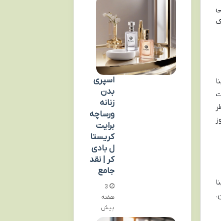
ی
ک
اسپری
ا
بدن
ت
زنانه
ر
ورساچه
ز
برایت
کریستا
ل بادی
کر | نقد
جامع
ا
3
.
هفته
پیش