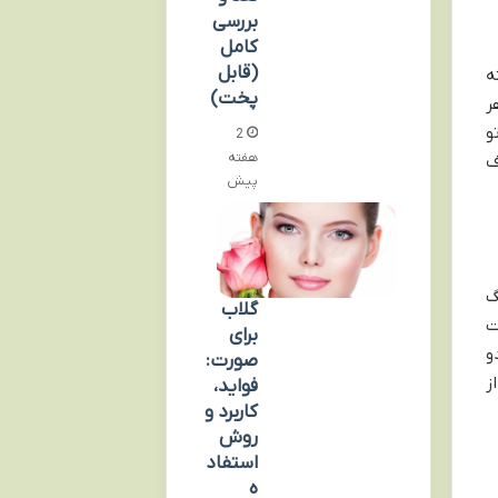
بررسی
کامل
(قابل
ه
پخت)
ر
و
2
هفته
ف
پیش
گ
گلاب
ت
برای
و
صورت:
ز
فواید،
کاربرد و
روش
استفاد
ه