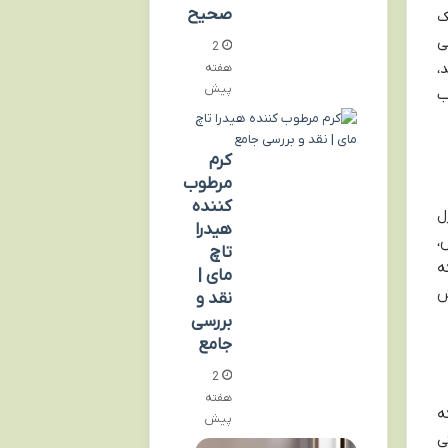
صحیح
ک
ی
2
،
هفته
پیش
ب
کرم
مرطوب
کننده
ل
هیدرا
،
تاچ
ه
مای |
ش
نقد و
بررسی
جامع
2
هفته
ه
پیش
ی