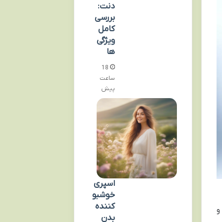
دنت:
بررسی
کامل
ویژگی
ها
18
ساعت
پیش
اسپری
خوشبو
کننده
و
بدن