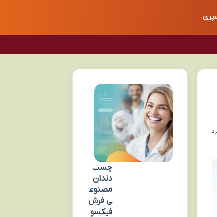
پری
چسب
دندان
مصنوع
ی فرش
فیکسو