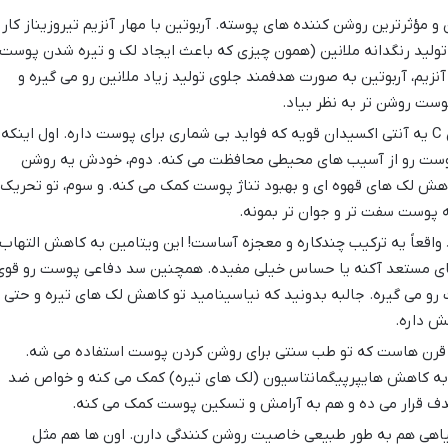
و مؤثرترین روشن کننده های پوسته. آربوتین با مهار آنزیم تیروزیناز کار
 تولید رنگدانه ملانین (همون چیزی که باعث ایجاد لک و تیره شدن پوست
نزیم، آربوتین به صورت هدفمند جلوی تولید زیاد ملانین رو می گیره و
ست روشن تر به نظر بیاد.
ویتامین C یه آنتی اکسیدان قویه که فواید بی شماری برای پوست داره. اول اینکه
و پوست رو از آسیب های محیطی محافظت می کنه. دوم، خودش یه روشن
هش لک های قهوه ای و بهبود تناژ پوست کمک می کنه. و سوم، تو تحریک
 پوست سفت تر و جوان تر بمونه.
واقعاً یه ترکیب چندکاره و معجزه آساست! این ویتامین به کاهش التهاب
ی مستعد آکنه یا حساس خیلی مفیده. همچنین سد دفاعی پوست رو قوی
رو می گیره. جالبه بدونید که نیاسینامید تو کاهش لک های تیره و حتی
ش داره.
قرن هاست که تو طب سنتی برای روشن کردن پوست استفاده می شه.
 به کاهش هایپرپیگمانتاسیون (لک های تیره) کمک می کنه و خواص ضد
 هدف قرار می ده و هم به آرامش و تسکین پوست کمک می کنه.
اهی هم به طور طبیعی خاصیت روشن کنندگی دارن. اون ها هم مثل