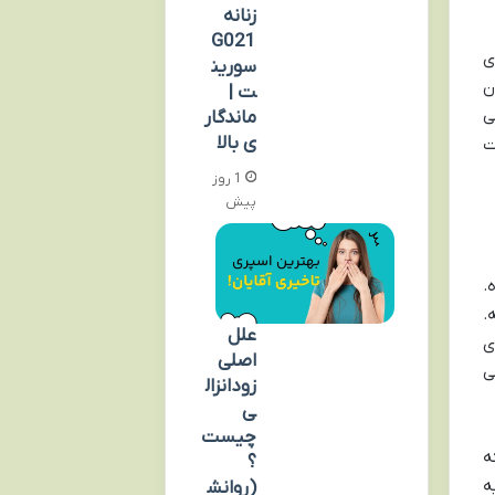
زنانه
G021
ی
سورین
ن
ت |
ی
ماندگار
ی بالا
ت
1 روز
پیش
.
.
علل
ی
اصلی
ی
زودانزال
ی
چیست
ه
؟
ه
(روانش