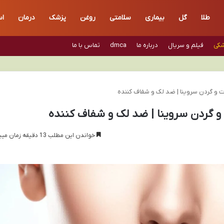
طلا
گل
بیماری
سلامتی
روغن
پزشک
درمان
اس
شکی
فیلم و سریال
درباره ما
dmca
تماس با ما
و گردن سروینا | ضد لک و شفاف کننده
گردن سروینا | ضد لک و شفاف کننده
خواندن این مطلب 13 دقیقه زمان میبرد