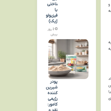
ناختی
و
یا
ه
فیزیولو
ژیک)
2 روز
پیش
ه
ه
د
پودر
تامین
شیرین
ا
کننده
ی
رژیمی
کامور:
نقد و