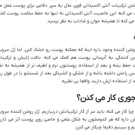
تن ترکیبات آنتی اکسیدانی قوی، مثل یه سپر دفاعی برای پوست عمل م
ظت می کنه. این خاصیت آنتی اکسیدانی نه تنها به حفظ سلامت پوست کم
می کنه تا همیشه جوان و شاداب به نظر برسید.
وشن کننده وجود داره اینه که ممکنه پوست رو خشک کنن. اما ژل سروین
شن کنندگی، به آبرسانی پوست هم کمک می کنه. بافت ژلیش و ترکیبا
 بشه و بعد از استفاده، پوستتون نرم و لطیف تر از همیشه به نظ
س راحتی داشته باشه و از خشکی و کشیدگی بعد از شستشو یا در طول رو
ز استفاده ازش دارید، واقعا بی نظیره.
جوری کار می کنن؟
ا کار می کنه، باید سر از کار ترکیباتش دربیاریم. ژل روشن کننده سروین
ش داره که هر کدومشون به شکل علمی و خاصی روی پوست اثر می ذارن
م و ببینیم دقیقا چیکار می کنن: