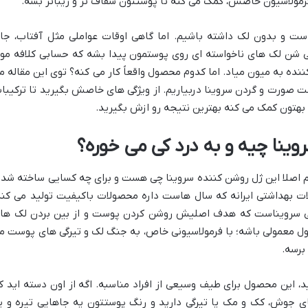
ولاسیون خاصش، کمک می کنه تا پوستتون شفاف تر و زیباتر بشه.
 و بدون لک داشته باشیم. اما گاهی اوقات عواملی مثل آفتاب، جا
 شن لک های ناخواسته ای روی پوستمون پیدا بشه که حسابی کلافه مو
ه به میون میاد. اما کدوم محصول واقعاً کار می کنه؟ توی این مقاله م
ت صورت و گردن سروینا دربیاریم. از ویژگی های خاصش بگیرید تا ترکیبا
هتون کمک می کنه بهترین نتیجه رو ازش بگیرید.
نا چیه و به درد کی می خوره؟
نیم اصلا این ژل روشن کننده سروینا چی هست و برای چه کسایی ساخته شده
ت بهداشتی ایرانه که سال هاست داره محصولات باکیفیت تولید می کنه
 سرویناست که هدف اصلیش روشن کردن پوست و از بین بردن لک ها
 معمولی باشه؛ با فرمولاسیونی خاص، به جنگ لک و تیرگی های پوست م
برسه.
، این محصول برای طیف وسیعی از افراد مناسبه. اگه از اون دسته اید ک
ی جوش، کک و مک یا تیرگی دارید و رنگ پوستتون یه جاهایی تیره و ی