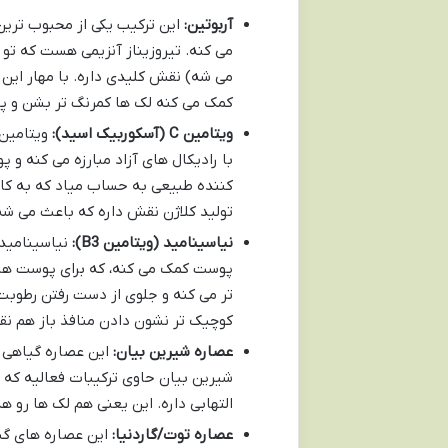
آربوتین:
این ترکیب یکی از محبوب ترین 
می کنه. تیروزیناز آنزیمی هست که تو
می شه) نقش کلیدی داره. با مهار این آ
کمک می کنه لک ها کمرنگ تر بشن و پو
ویتامین C (آسکوربیک اسید):
با رادیکال های آزاد مبارزه می کنه 
کننده طبیعی به حساب میاد که به کا
تولید کلاژن نقش داره که باعث می شه
نیاسینامید (ویتامین B3):
نیاسینامید 
پوست کمک می کنه، که برای پوست ها
تر می کنه و جلوی از دست رفتن رطوبت 
کوچیک تر نشون دادن منافذ باز هم نق
عصاره شیرین بیان:
این عصاره گیاهی 
شیرین بیان حاوی ترکیبات فعالیه که
التهابی داره. این یعنی هم لک ها رو
عصاره توت/گاردنیا:
این عصاره های گی