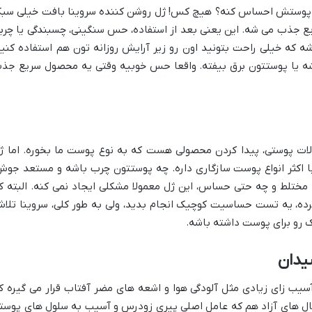
 پوستش احساس کنه؟ هیچ کس! ژل روشن کننده سروینا بافت خیلی سب
ع جذب می شه. این یعنی بعد از استفاده، حس سنگینی، چسبندگی یا چرب
ه که خیلی راحت بتونید اون رو زیر آرایش روزانه تون هم استفاده کنید
بشه یا پوستتون برق بیفته. واقعا حس خوبیه وقتی یه محصول سریع جذ
ات پوستی، پیدا کردن محصولی هست که به نوع پوست ما بخوره. اما ژ
 اکثر انواع پوست سازگاری داره. چه پوستتون چرب باشه و مستعد جوش
مختلط و چه حتی حساس، این ژل معمولا مشکلی ایجاد نمی کنه. البته ک
ده، یه تست حساسیت کوچیک انجام بدید، ولی به طور کلی، سروینا تلا
ک رو برای پوست داشته باشه.
یدان
ب زای زیادی مثل آلودگی هوا و اشعه های مضر آفتاب قرار می گیره ک
یکال های آزاد هم که عامل اصلی پیری زودرس و آسیب به سلول های پوست