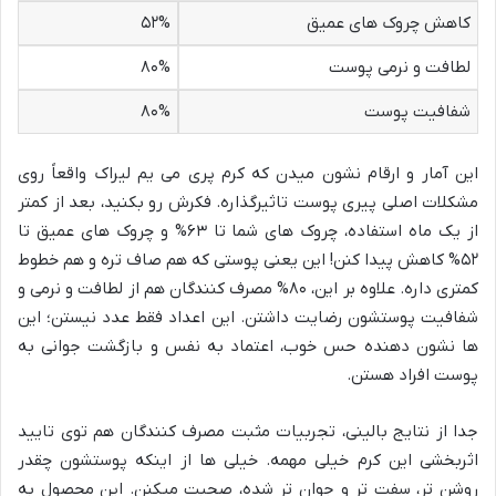
کاهش چروک های عمیق
۵۲%
لطافت و نرمی پوست
۸۰%
شفافیت پوست
۸۰%
این آمار و ارقام نشون میدن که کرم پری می یم لیراک واقعاً روی
مشکلات اصلی پیری پوست تاثیرگذاره. فکرش رو بکنید، بعد از کمتر
از یک ماه استفاده، چروک های شما تا ۶۳% و چروک های عمیق تا
۵۲% کاهش پیدا کنن! این یعنی پوستی که هم صاف تره و هم خطوط
کمتری داره. علاوه بر این، ۸۰% مصرف کنندگان هم از لطافت و نرمی و
شفافیت پوستشون رضایت داشتن. این اعداد فقط عدد نیستن؛ این
ها نشون دهنده حس خوب، اعتماد به نفس و بازگشت جوانی به
پوست افراد هستن.
جدا از نتایج بالینی، تجربیات مثبت مصرف کنندگان هم توی تایید
اثربخشی این کرم خیلی مهمه. خیلی ها از اینکه پوستشون چقدر
روشن تر، سفت تر و جوان تر شده، صحبت میکنن. این محصول به