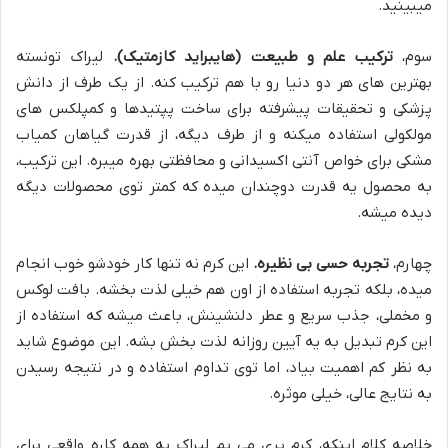
میبینید.
سوم،
ترکیب علم و طبیعت (هایبراید کازمتیک).
لیراک تونسته
بهترین های هر دو دنیا رو با هم ترکیب کنه. از یک طرف از دانش
پزشکی و تحقیقات پیشرفته برای ساخت پپتیدها و کمپلکس های
مولکولی استفاده میکنه و از طرف دیگه، از قدرت گیاهان کمیاب
مشکی برای خواص آنتی اکسیدانی و محافظتی بهره میبره. این ترکیب،
به محصول یه قدرت دوچندان میده که کمتر توی محصولات دیگه
دیده میشه.
چهارم،
تجربه حسی بی نظیره.
این کرم نه تنها کار خودشو خوب انجام
میده، بلکه تجربه استفاده از اون هم خیلی لذت بخشه. بافت لوکس
و مخملی، جذب سریع و عطر دلنشینش، باعث میشه که استفاده از
این کرم تبدیل به یه آیین روزانه لذت بخش بشه. این موضوع شاید
به نظر کم اهمیت بیاد، اما توی تداوم استفاده و در نتیجه رسیدن
به نتایج عالی، خیلی موثره.
خلاصه کلام اینکه، کرم پری می یم لیراک یه همه کاره واقعی برای