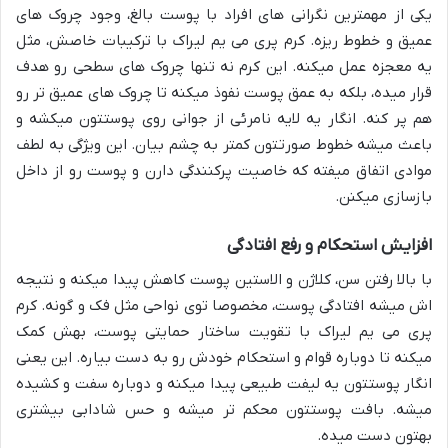
یکی از مهمترین نگرانی های افراد با پوست بالغ، وجود چروک های
عمیق و خطوط ریزه. کرم پری می یم لیراک با ترکیبات خاصش، مثل
یه معجزه عمل میکنه. این کرم نه تنها چروک های سطحی رو هدف
قرار میده، بلکه به عمق پوست نفوذ میکنه تا چروک های عمیق تر رو
هم پر کنه. انگار یه لایه نامرئی از جوانی روی پوستتون میکشه و
باعث میشه خطوط صورتتون کمتر به چشم بیان. این ویژگی به لطف
موادی اتفاق میفته که خاصیت پرکنندگی دارن و پوست رو از داخل
بازسازی میکنن.
افزایش استحکام و رفع افتادگی
با بالا رفتن سن، کلاژن و الاستین پوست کاهش پیدا میکنه و نتیجه
اش میشه افتادگی پوست، مخصوصا توی نواحی مثل فک و گونه. کرم
پری می یم لیراک با تقویت ساختار حمایتی پوست، بهش کمک
میکنه تا دوباره قوام و استحکام خودش رو به دست بیاره. این یعنی
انگار پوستتون یه لیفت طبیعی پیدا میکنه و دوباره سفت و کشیده
میشه. بافت پوستتون محکم تر میشه و حس شادابی بیشتری
بهتون دست میده.