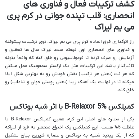
کشف ترکیبات فعال و فناوری های
انحصاری: قلب تپنده جوانی در کرم پری
می یم لیراک
راز اثرگذاری فوق العاده کرم پری می یم لیراک، توی ترکیبات پیشرفته
و فناوری های انحصاری اون نهفته ست. لیراک سال ها تحقیق و
آزمایش رو صرف کرده تا فرمولاسیونی رو خلق کنه که واقعاً بتونه
تاثیرگذار باشه. این ترکیبات مثل یک ارکستر سمفونیک عمل میکنن
که هر نت (یعنی هر ترکیب) نقش خودش رو به بهترین شکل ایفا
میکنه تا در نهایت یک آهنگ زیبا (یعنی پوستی جوان و شاداب) رو
خلق کنه.
کمپلکس B-Relaxor 5% با اثر شبه بوتاکس
یکی از ستاره های اصلی این کرم، همین کمپلکس B-Relaxor با
غلظت 5% هست. این کمپلکس یک اختراع منحصر به فرد از لیراکه
که از یک پپتید شبیه به بوتاکس و عصاره شیرین بیان تشکیل