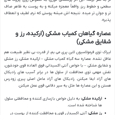
سطحی و خطوط ریز، واقعاً معجزه میکنه و به پوست یه ظاهر صاف
تر و جوان تر میده. نتیجه اش میشه پوستی که نرم، لطیف و انعطاف
پذیره.
عصاره گیاهان کمیاب مشکی (ارکیده، رز و
شقایق مشکی)
لیراک توی فرمولاسیون لاین پری می یم، از قدرت بی نظیر طبیعت هم
غافل نشده. عصاره سه گیاه کمیاب مشکی – ارکیده مشکی، رز مشکی
و شقایق مشکی – با خواص آنتی اکسیدانی فوق العاده قوی خودشون،
نقش مهمی توی محافظت از سلول ها در برابر آسیب های رادیکال
های آزاد ایفا میکنن. رادیکال های آزاد عامل اصلی پیری زودرس
هستن و این عصاره ها مثل یه سپر دفاعی قوی عمل میکنن.
ارکیده مشکی:
به دلیل خواص بازسازی کننده و محافظتی سلول
ها شناخته شده است.
رز مشکی:
آنتی اکسیدان قوی و محافظت کننده از پوست در