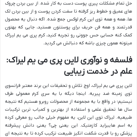
حل تمام مشکلات پیری پوست دست به کار شده. از بین بردن چروک
های عمیق و خطوط ریز گرفته تا سفت کردن پوست و از بین بردن لک
ها، همه و همه توی این کرم لوکس جمع شده. اگه دنبال یه محصول
قدرتمند و همه فن حریف برای پوستتون هستید، جایی که بهتون
کمک کنه حسابی حس جوونی رو تجربه کنید، کرم پری می یم لیراک
میتونه همون چیزی باشه که دنبالش می گردید.
فلسفه و نوآوری لاین پری می یم لیراک:
علم در خدمت زیبایی
لاین پری می یم لیراک، اوج تلاش و تحقیقات این برند معتبر فرانسوی
توی زمینه ضد پیریه. اینجا دیگه با یه سری کرم معمولی طرف
نیستیم؛ در واقع با یه مجموعه از محصولات روبرو هستیم که نتیجه
سال ها تحقیق علمی و استفاده از بهترین و کمیاب ترین ترکیبات
طبیعیه. لیراک توی این لاین، یه مفهوم خیلی جالب رو معرفی کرده
به اسم هایبراید کازمتیک. این یعنی چی؟ یعنی دانش پیشرفته
پزشکی رو با قدرت شگفت انگیز طبیعت ترکیب کرده تا به نتیجه ای