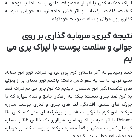
لیراک ممکنه کمی بالاتر از محصولات عادی باشه، اما با توجه به
کیفیت، غلظت ترکیبات و اثربخشی جامعش، یه جورایی سرمایه
گذاری روی جوانی و سلامت پوست خودتونه.
نتیجه گیری: سرمایه گذاری بر روی
جوانی و سلامت پوست با لیراک پری می
یم
خب، رسیدیم به آخر داستان کرم پری می یم لیراک. توی این مقاله،
سعی کردیم با هم یه سفر کامل داشته باشیم توی دنیای پر از ویژگی
های شگفت انگیز این محصول. دیدیم که کرم پری می یم لیراک فقط
یه کرم ضد پیری نیست؛ بلکه یه راهکار جامع و تمام عیاره که با
چروک های عمیق، افتادگی، لک های پیری و کدری پوست مبارزه
میکنه. این کرم با ترکیبات فعال و پیشرفته ای مثل کمپلکس B-
Relaxor با اثر شبه بوتاکس، اسید هیالورونیک خالص 5% و عصاره
گیاهان کمیاب مشکی، واقعاً معجزه میکنه و پوست شما رو دوباره
به دوران اوج جوانی برمی گردونه.