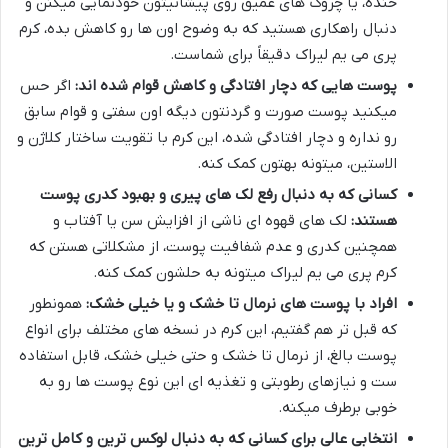
خنده، یا چروک های عمیق روی پیشانیتون خودنمایی میکنن و
دنبال راهکاری هستید که به وضوح اون ها رو کاهش بده، کرم
پری می یم لیراک دقیقاً برای شماست.
پوست هایی که دچار افتادگی و کاهش قوام شده اند:
اگر حس
میکنید پوست صورت و گردنتون دیگه اون سفتی و قوام سابق
رو نداره و دچار افتادگی شده، این کرم با تقویت ساختار کلاژن و
الاستین، میتونه بهتون کمک کنه.
کسانی که به دنبال رفع لک های پیری و بهبود کدری پوست
هستند:
لک های قهوه ای ناشی از افزایش سن یا آفتاب و
همچنین کدری و عدم شفافیت پوست، از مشکلاتی هستن که
کرم پری می یم لیراک میتونه به حلشون کمک کنه.
افراد با پوست های نرمال تا خشک و یا خیلی خشک:
همونطور
که قبل تر هم گفتیم، این کرم در نسخه های مختلف برای انواع
پوست بالغ، از نرمال تا خشک و حتی خیلی خشک، قابل استفاده
ست و نیازهای رطوبتی و تغذیه ای این نوع پوست ها رو به
خوبی برطرف میکنه.
انتخابی عالی برای کسانی که به دنبال لوکس ترین و کامل ترین