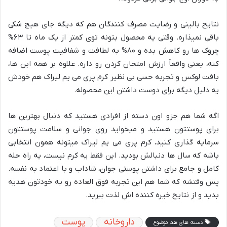
نتایج بالینی و رضایت مصرف کنندگان هم که دیگه جای هیچ شکی
باقی نمیذاره. وقتی یه محصول بتونه توی کمتر از یک ماه تا ۶۳%
چروک ها رو کاهش بده و ۸۰% به لطافت و شفافیت پوست اضافه
کنه، یعنی واقعاً ارزش امتحان کردن رو داره. علاوه بر همه این ها،
بافت لوکس و تجربه حسی بی نظیر کرم پری می یم لیراک هم خودش
یه دلیل دیگه برای دوست داشتن این محصوله.
اگه شما هم جزو اون دسته از افرادی هستید که دنبال بهترین ها
برای پوستتون هستید و میخواید روی جوانی و سلامت پوستتون
سرمایه گذاری کنید، کرم پری می یم لیراک میتونه همون انتخابی
باشه که سال ها دنبالش بودید. این فقط یه کرم نیست، یه راه حله
کامل و جامع برای داشتن پوستی جوان، شاداب و با اعتماد به نفسه.
پس وقتشه که شما هم این تجربه فوق العاده رو به خودتون هدیه
بدید و از نتایج خیره کننده اش لذت ببرید.
داروخانه
پوست
دسته های هم موضوع