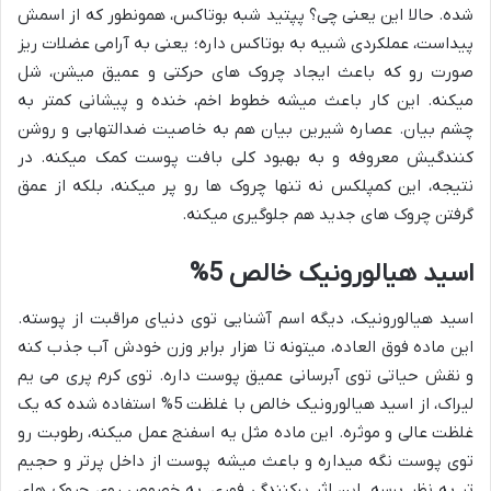
شده. حالا این یعنی چی؟ پپتید شبه بوتاکس، همونطور که از اسمش
پیداست، عملکردی شبیه به بوتاکس داره؛ یعنی به آرامی عضلات ریز
صورت رو که باعث ایجاد چروک های حرکتی و عمیق میشن، شل
میکنه. این کار باعث میشه خطوط اخم، خنده و پیشانی کمتر به
چشم بیان. عصاره شیرین بیان هم به خاصیت ضدالتهابی و روشن
کنندگیش معروفه و به بهبود کلی بافت پوست کمک میکنه. در
نتیجه، این کمپلکس نه تنها چروک ها رو پر میکنه، بلکه از عمق
گرفتن چروک های جدید هم جلوگیری میکنه.
اسید هیالورونیک خالص 5%
اسید هیالورونیک، دیگه اسم آشنایی توی دنیای مراقبت از پوسته.
این ماده فوق العاده، میتونه تا هزار برابر وزن خودش آب جذب کنه
و نقش حیاتی توی آبرسانی عمیق پوست داره. توی کرم پری می یم
لیراک، از اسید هیالورونیک خالص با غلظت 5% استفاده شده که یک
غلظت عالی و موثره. این ماده مثل یه اسفنج عمل میکنه، رطوبت رو
توی پوست نگه میداره و باعث میشه پوست از داخل پرتر و حجیم
تر به نظر برسه. این اثر پرکنندگی فوری، به خصوص روی چروک های