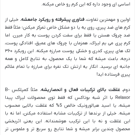
اساسی ای وجود داره که این کرم رو خاص میکنه.
اولین و مهمترین تفاوت،
فناوری پیشرفته و رویکرد جامعشه.
خیلی از
کرم های ضد پیری، روی یه یا دو مشکل خاص تمرکز میکنن؛ مثلاً فقط
ضد چروک هستن یا فقط برای سفت کردن پوست به کار میرن. اما
کرم پری می یم لیراک، همزمان با چروک های عمیق، افتادگی پوست،
لک های پیری، کدری و خشکی پوست مبارزه میکنه. این رویکرد ۳۶۰
درجه، باعث میشه که شما با یک محصول، به نتایج کامل و همه
جانبه ای برسید. انگار یه ارتش تک نفره برای مبارزه با تمام علائم
پیری فرستاده اید!
دوم،
غلظت بالای ترکیبات فعال و انحصاریشه.
مثلاً کمپلکس B-
Relaxor با اثر شبه بوتاکس که فقط توی محصولات لیراک پیدا
میشه، یا اسید هیالورونیک خالص 5% که غلظت بالایی محسوب
میشه. خیلی از برندها از ترکیبات مشابه استفاده میکنن، اما نه با
این غلظت و نه با این ترکیب هوشمندانه. این یعنی اثربخشی
محصول چندین برابر میشه و شما نتایج رو سریع تر و ملموس تر