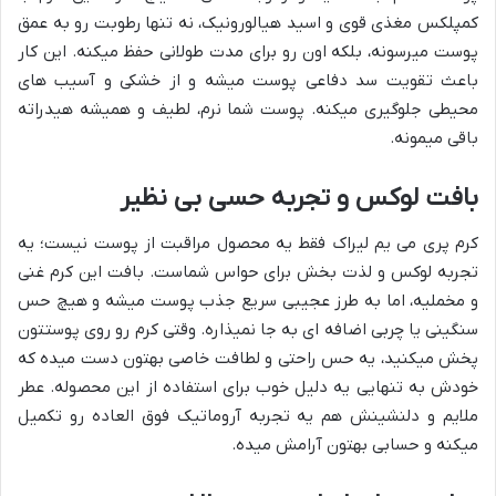
کمپلکس مغذی قوی و اسید هیالورونیک، نه تنها رطوبت رو به عمق
پوست میرسونه، بلکه اون رو برای مدت طولانی حفظ میکنه. این کار
باعث تقویت سد دفاعی پوست میشه و از خشکی و آسیب های
محیطی جلوگیری میکنه. پوست شما نرم، لطیف و همیشه هیدراته
باقی میمونه.
بافت لوکس و تجربه حسی بی نظیر
کرم پری می یم لیراک فقط یه محصول مراقبت از پوست نیست؛ یه
تجربه لوکس و لذت بخش برای حواس شماست. بافت این کرم غنی
و مخملیه، اما به طرز عجیبی سریع جذب پوست میشه و هیچ حس
سنگینی یا چربی اضافه ای به جا نمیذاره. وقتی کرم رو روی پوستتون
پخش میکنید، یه حس راحتی و لطافت خاصی بهتون دست میده که
خودش به تنهایی یه دلیل خوب برای استفاده از این محصوله. عطر
ملایم و دلنشینش هم یه تجربه آروماتیک فوق العاده رو تکمیل
میکنه و حسابی بهتون آرامش میده.