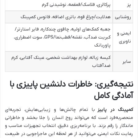
پز
پرکالری، فلاسک/قمقمه، نوشیدنی گرم
روشنایی
هدلایت/چراغ قوه، باتری اضافه، فانوس کمپینگ
جعبه کمک‌های اولیه، چاقوی چندکاره، فایر استارتر/
ایمنی و
کبریت ضدآب، نقشه/قطب‌نما/GPS، سوت اضطراری،
ناوبری
پاوربانک
کیسه زباله، لوازم بهداشت شخصی، عینک آفتابی، کرم
سایر
ضدآفتاب
نتیجه‌گیری: خاطرات دلنشین پاییزی با
آمادگی کامل
کمپینگ در پاییز
با تمام چالش‌ها و زیبایی‌هایش، تجربه‌ای
منحصربه‌فرد است که می‌تواند روح انسان را جلا بخشد و خاطراتی
ماندگار را رقم بزند. با برنامه‌ریزی دقیق، انتخاب تجهیزات مناسب و
رعایت نکات ایمنی، می‌توانید از هر لحظه این ماجراجویی در طبیعت