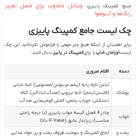
وسایل متفاوت برای فصل تغییر
منبع: کمپینگ پاییزی؛
رنگ‌ها و آب‌وهوا
چک لیست جامع کمپینگ پاییزی
برای اطمینان از اینکه هیچ چیز مهمی را فراموش نکرده‌اید، این چک
لیست
اورامان شاپ
را برای
کمپینگ در پاییز
دنبال کنید:
دسته
اقلام ضروری
لباس لایه پایه (پشم مرینوس/مصنوعی)، لایه میانی
پوشاک
(فلیس/پشم)، لایه بیرونی (ضدآب/بادگیر)، کلاه،
دستکش، جوراب پشمی، کفش کوه‌پیمایی ضدآب
چادر 4 فصل، کیسه خواب پاییزی (با درجه راحتی
خواب
مناسب)، زیرانداز عایق (R-Value بالا)
پخت و
اجاق کمپینگ و سوخت، ظروف پخت و پز، مواد غذایی