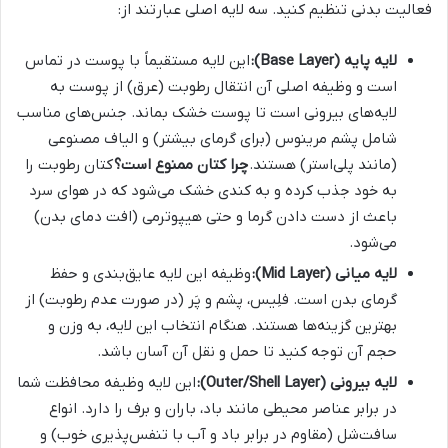
فعالیت بدنی تنظیم کنید. سه لایه اصلی عبارتند از:
لایه پایه (Base Layer):
این لایه مستقیماً با پوست در تماس
است و وظیفه اصلی آن انتقال رطوبت (عرق) از پوست به
لایه‌های بیرونی است تا پوست خشک بماند. جنس‌های مناسب
شامل پشم مرینوس (برای گرمای بیشتر) و الیاف مصنوعی
(مانند پلی‌استر) هستند.
چرا کتان ممنوع است؟
کتان رطوبت را
به خود جذب کرده و به کندی خشک می‌شود که در هوای سرد
باعث از دست دادن گرما و حتی هیپوترمی (افت دمای بدن)
می‌شود.
لایه میانی (Mid Layer):
وظیفه این لایه عایق‌بندی و حفظ
گرمای بدن است. فلِیس، پشم و پَر (در صورت عدم رطوبت) از
بهترین گزینه‌ها هستند. هنگام انتخاب این لایه، به وزن و
حجم آن توجه کنید تا حمل و نقل آن آسان باشد.
لایه بیرونی (Outer/Shell Layer):
این لایه وظیفه محافظت شما
در برابر عناصر محیطی مانند باد، باران و برف را دارد. انواع
سافت‌شل (مقاوم در برابر باد و آب با تنفس‌پذیری خوب) و