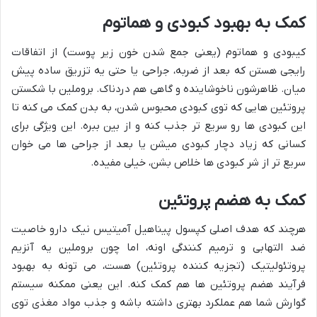
کمک به بهبود کبودی و هماتوم
کیبودی و هماتوم (یعنی جمع شدن خون زیر پوست) از اتفاقات
رایجی هستن که بعد از ضربه، جراحی یا حتی یه تزریق ساده پیش
میان. ظاهرشون ناخوشاینده و گاهی هم دردناک. بروملین با شکستن
پروتئین هایی که توی کبودی محبوس شدن، به بدن کمک می کنه تا
این کبودی ها رو سریع تر جذب کنه و از بین ببره. این ویژگی برای
کسانی که زیاد دچار کبودی میشن یا بعد از جراحی ها می خوان
سریع تر از شر کبودی ها خلاص بشن، خیلی مفیده.
کمک به هضم پروتئین
هرچند که هدف اصلی کپسول پیناهیل آمیتیس نیک دارو خاصیت
ضد التهابی و ترمیم کنندگی اونه، اما چون بروملین یه آنزیم
پروتئولیتیک (تجزیه کننده پروتئین) هست، می تونه به بهبود
فرآیند هضم پروتئین ها هم کمک کنه. این یعنی ممکنه سیستم
گوارش شما هم عملکرد بهتری داشته باشه و جذب مواد مغذی توی