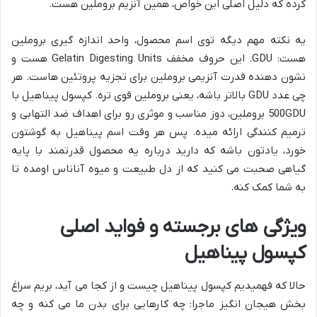
کرده که دلیل اصلی این خواص، همین آنزیم بروملین هست.
یه نکته مهم دیگه توی اسم محصول، واحد اندازه گیری بروملین
هست: GDU. این حروف مخفف Gelatin Digesting Units هست و
نشون دهنده قدرت آنزیمی بروملین برای تجزیه پروتئین هاست. هر
چی عدد GDU بالاتر باشه، یعنی بروملین قوی تره. کپسول پیناهیل با
500GDU بروملین، دوز مناسب و موثری رو برای اهداف ضد التهابی و
ترمیم کنندگی ارائه میده. پس هر وقت اسم پیناهیل به گوشتون
خورد، یادتون باشه که دارید درباره یه محصول قدرتمند با پایه
گیاهی صحبت می کنید که از دل طبیعت و میوه آناناس اومده تا
به شما کمک کنه.
ویژگی های برجسته و فواید اصلی
کپسول پیناهیل
حالا که فهمیدیم کپسول پیناهیل چیست و از کجا می آید، بریم سراغ
بخش هیجان انگیز ماجرا: چه کارهایی برای بدن ما می کنه و چه