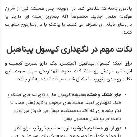
یادتون باشه که سلامتی شما در اولویته. پس همیشه قبل از شروع
هرگونه مکمل جدید، مخصوصاً اگه بیماری زمینه ای دارید یا
داروهای دیگه ای مصرف می کنید، با پزشک یا داروسازتون مشورت
کنید.
نکات مهم در نگهداری کپسول پیناهیل
برای اینکه کپسول پیناهیل آمیتیس نیک دارو بهترین کیفیت و
اثربخشی خودش رو حفظ کنه، نحوه نگهداریش خیلی مهمه. این
نکات رو جدی بگیرید تا مکمل شما همیشه آماده به کار باشه:
جای خشک و خنک:
همیشه کپسول ها رو توی یه جای خشک و
خنک نگهداری کنید. محیط های مرطوب یا گرم (مثل حمام یا
کنار پنجره ای که آفتاب مستقیم بهش می خوره) می تونن
باعث خراب شدن محصول بشن.
دور از نور مستقیم خورشید:
نور مستقیم خورشید برای اکثر
داروها و مکمل ها مضره و می تونه ترکیبات اون ها رو تغییر