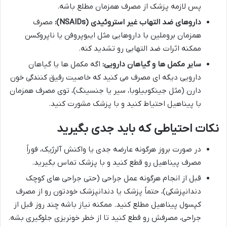
پس لازمه پزشک از مصرف همزمان مطلع باشه.
داروهای ضد التهاب غیر استروئیدی (NSAIDs):
مصرف
همزمان بروملین با داروهایی مثل ایبوپروفن یا ناپروکسن
ممکنه اثرات ضد التهابی رو تشدید کنه.
سایر مکمل ها و گیاهان دارویی:
اگه مکمل ها یا گیاهان
دارویی دیگه ای مصرف می کنید که خاصیت رقیق کنندگی خون
دارن (مثل جینکوبیلوبا، سیر یا جنسینگ)، توی مصرف همزمان
با پیناهیل احتیاط کنید و با پزشک مشورت کنید.
نکات احتیاطی که باید جدی بگیرید
در صورت بروز هرگونه عارضه جدی یا واکنش آلرژیک، فوراً
مصرف پیناهیل رو قطع کنید و با پزشک تماس بگیرید.
قبل از انجام هرگونه عمل جراحی (حتی جراحی های کوچک
دندانپزشکی)، حتماً پزشک یا دندانپزشک خودتون رو از مصرف
کپسول پیناهیل مطلع کنید. ممکنه نیاز باشه چند روز قبل از
جراحی، مصرفش رو قطع کنید تا از خطر خونریزی جلوگیری بشه.