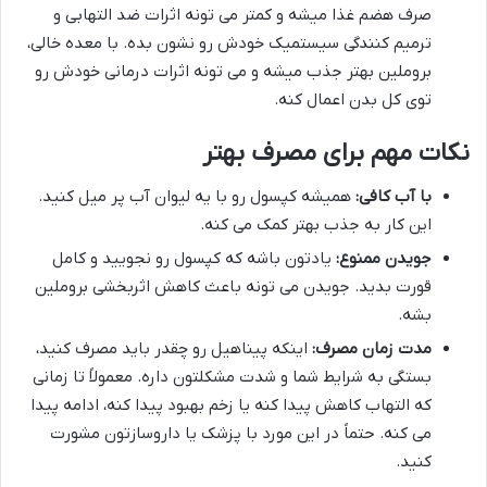
صرف هضم غذا میشه و کمتر می تونه اثرات ضد التهابی و
ترمیم کنندگی سیستمیک خودش رو نشون بده. با معده خالی،
بروملین بهتر جذب میشه و می تونه اثرات درمانی خودش رو
توی کل بدن اعمال کنه.
نکات مهم برای مصرف بهتر
با آب کافی:
همیشه کپسول رو با یه لیوان آب پر میل کنید.
این کار به جذب بهتر کمک می کنه.
جویدن ممنوع:
یادتون باشه که کپسول رو نجویید و کامل
قورت بدید. جویدن می تونه باعث کاهش اثربخشی بروملین
بشه.
مدت زمان مصرف:
اینکه پیناهیل رو چقدر باید مصرف کنید،
بستگی به شرایط شما و شدت مشکلتون داره. معمولاً تا زمانی
که التهاب کاهش پیدا کنه یا زخم بهبود پیدا کنه، ادامه پیدا
می کنه. حتماً در این مورد با پزشک یا داروسازتون مشورت
کنید.