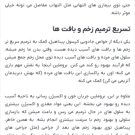
حتی توی بیماری های التهابی مثل التهاب مفاصل می تونه خیلی
موثر باشه.
تسریع ترمیم زخم و بافت ها
یکی دیگه از خواص جادویی کپسول پیناهیل، کمک به ترمیم سریع تر
زخم ها و بافت های آسیب دیده هست. وقتی بدن ما زخم میشه،
سلول های مرده و بافت های آسیب دیده توی محل زخم جمع میشن
که فرآیند بهبود رو کند می کنن. بروملین اینجا یه نقش مهم بازی
می کنه؛ اون به پاکسازی این بافت های مرده (که بهش دبریدمان
آنزیمی می گن) کمک می کنه.
علاوه بر این، بروملین جریان خون و اکسیژن رسانی به ناحیه آسیب
دیده رو بهبود می بخشه. این یعنی مواد مغذی و اکسیژن بیشتری
به سلول های در حال ترمیم می رسن و باعث میشن که بازسازی
سلولی و بهبود زخم با سرعت بیشتری انجام بشه. به همین خاطر،
پیناهیل توی بهبود زخم های بعد از جراحی (مثل جراحی های