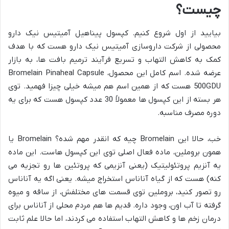
چیست؟
بیایید از اول شروع کنیم. کپسول پیناهیل آمیتیس نیک دارو
محصولی از شرکت داروسازی آمیتیس نیک دارو هست که با هدف
کمک به کاهش التهاب و تسریع فرآیند ترمیم بافت ها، به بازار
عرضه شده. اسم کامل این محصول، Bromelain Pinaheal Capsule
500GDU هست که از همین اسم هم میشه خیلی چیزا فهمید. توی
هر بسته از این کپسول ها معمولاً 30 عدد کپسول هست که برای یه
دوره مصرف مناسبه.
خب، حالا این Bromelain چیه که انقدر مهم شده؟ Bromelain یا
همون بروملین، ماده فعال اصلی توی این کپسول هاست. این ماده
یه آنزیم پروتئولیتیک (یعنی آنزیمی که پروتئین ها رو تجزیه می
کنه) هست که از گیاه آناناس استخراج میشه. یعنی اگه یه آناناس
رو تصور کنید، بروملین توی قسمت های مختلفش، از ساقه و میوه
گرفته تا آب اون، وجود داره. قدیم ها هم مردم محلی از آناناس برای
درمان زخم ها و کاهش التهاب استفاده می کردند، اما حالا علم ثابت