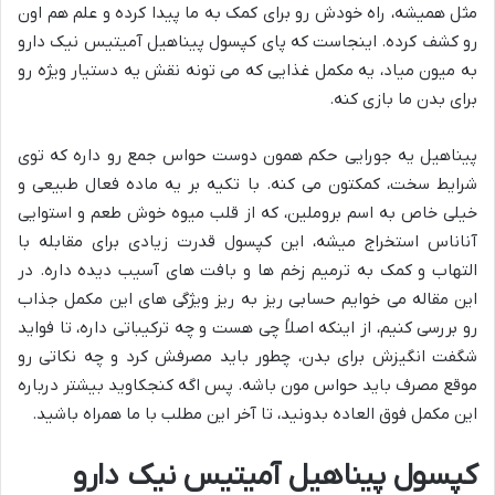
مثل همیشه، راه خودش رو برای کمک به ما پیدا کرده و علم هم اون
رو کشف کرده. اینجاست که پای کپسول پیناهیل آمیتیس نیک دارو
به میون میاد، یه مکمل غذایی که می تونه نقش یه دستیار ویژه رو
برای بدن ما بازی کنه.
پیناهیل یه جورایی حکم همون دوست حواس جمع رو داره که توی
شرایط سخت، کمکتون می کنه. با تکیه بر یه ماده فعال طبیعی و
خیلی خاص به اسم بروملین، که از قلب میوه خوش طعم و استوایی
آناناس استخراج میشه، این کپسول قدرت زیادی برای مقابله با
التهاب و کمک به ترمیم زخم ها و بافت های آسیب دیده داره. در
این مقاله می خوایم حسابی ریز به ریز ویژگی های این مکمل جذاب
رو بررسی کنیم، از اینکه اصلاً چی هست و چه ترکیباتی داره، تا فواید
شگفت انگیزش برای بدن، چطور باید مصرفش کرد و چه نکاتی رو
موقع مصرف باید حواس مون باشه. پس اگه کنجکاوید بیشتر درباره
این مکمل فوق العاده بدونید، تا آخر این مطلب با ما همراه باشید.
کپسول پیناهیل آمیتیس نیک دارو