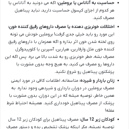
حساسیت به آناناس یا بروملین:
اگه می دونید به آناناس یا
هر کدوم از اجزای کپسول حساسیت دارید، نباید پیناهیل
مصرف کنید.
اختلالات خونریزی دهنده یا مصرف داروهای رقیق کننده خون:
این مورد رو باید خیلی جدی گرفت! بروملین خودش می تونه
روی لخته شدن خون اثر بذاره و اگه همزمان با داروهای رقیق
کننده خون مثل وارفارین، هپارین، آسپرین یا کلوپیدوگرل
مصرف بشه، خطر خونریزی رو به شدت بالا می بره. پس اگه این
داروها رو مصرف می کنید، به هیچ وجه بدون مشورت با
پزشکتون پیناهیل رو شروع نکنید.
زنان باردار و شیرده:
متاسفانه، اطلاعات کافی در مورد ایمنی
مصرف بروملین در دوران بارداری و شیردهی وجود نداره. به
همین خاطر، توصیه میشه که در این دوران، بدون مشورت با
پزشک، از مصرف پیناهیل خودداری کنید. همیشه احتیاط شرط
عقله!
کودکان زیر 12 سال:
مصرف پیناهیل برای کودکان زیر 12 سال
توصیه نمیشه، مگر اینکه پزشک تشخیص بده و دستور مصرف