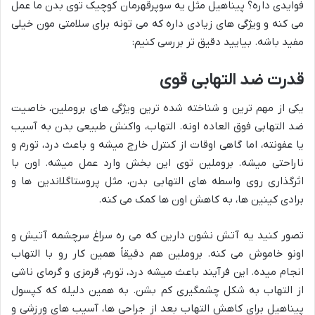
فوایدی داره؟ پیناهیل مثل یه سوپرقهرمان کوچیک توی بدن ما عمل
می کنه و ویژگی های زیادی داره که می تونه برای سلامتی مون خیلی
مفید باشه. بیایید دقیق تر بررسی کنیم:
قدرت ضد التهابی قوی
یکی از مهم ترین و شناخته شده ترین ویژگی های بروملین، خاصیت
ضد التهابی فوق العاده اونه. التهاب، واکنش طبیعی بدن به آسیب
یا عفونته، اما گاهی اوقات از کنترل خارج میشه و باعث درد، تورم و
ناراحتی میشه. بروملین توی این بخش وارد عمل میشه. اون با
اثرگذاری روی واسطه های التهابی بدن، مثل پروستاگلاندین ها و
برادی کینین ها، به کاهش اون ها کمک می کنه.
تصور کنید یه آتش نشون دارین که می ره سراغ سرچشمه آتیش و
اونو خاموش می کنه. بروملین هم دقیقاً همین کار رو با التهاب
انجام میده. این فرآیند باعث میشه درد، تورم، قرمزی و گرمای ناشی
از التهاب به شکل چشمگیری کم بشن. به همین دلیله که کپسول
پیناهیل برای کاهش التهاب بعد از جراحی ها، آسیب های ورزشی و