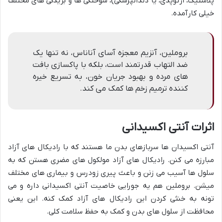
پلاستیک، ارتوپدی، یا دندانپزشکی)، سوختگی ها و بریدگی های مختلف
خیلی کارآمده.
بروملین، آنزیم معجزه آسای آناناس، نه تنها یک
ضد التهاب قدرتمند است، بلکه با پاکسازی بافت
های مرده و بهبود جریان خون، به تسریع خیره
کننده ترمیم زخم ها کمک می کند.
اثرات آنتی اکسیدانی
آنتی اکسیدان ها سربازهای بدن ما هستند که با رادیکال های آزاد
مبارزه می کنن. رادیکال های آزاد مولکول های مضری هستن که به
سلول ها آسیب می زنن و باعث پیری زودرس و بیماری های مختلف
میشن. بروملین هم یه جورایی خاصیت آنتی اکسیدانی داره و می
تونه به خنثی کردن این رادیکال های آزاد کمک کنه. این یعنی
محافظت از سلول های بدن و کمک به حفظ سلامت کلی.