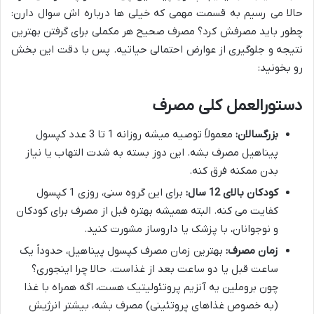
حالا می رسیم به قسمت مهمی که خیلی ها درباره اش سوال دارن:
چطور باید مصرفش کرد؟ مصرف صحیح هر مکملی برای گرفتن بهترین
نتیجه و جلوگیری از عوارض احتمالی حیاتیه. پس با دقت این بخش
رو بخونید:
دستورالعمل کلی مصرف
بزرگسالان:
معمولاً توصیه میشه روزانه 1 تا 3 عدد کپسول
پیناهیل مصرف بشه. این دوز بسته به شدت التهاب یا نیاز
بدن ممکنه فرق کنه.
کودکان بالای 12 سال:
برای این گروه سنی، روزی 1 کپسول
کفایت می کنه. البته همیشه بهتره قبل از مصرف برای کودکان
و نوجوانان، با پزشک یا داروساز مشورت کنید.
زمان مصرف:
بهترین زمان مصرف کپسول پیناهیل، حدوداً یک
ساعت قبل یا دو ساعت بعد از غذاست. حالا چرا اینجوری؟
چون بروملین یه آنزیم پروتئولیتیک هست، اگه همراه با غذا
(به خصوص غذاهای پروتئینی) مصرف بشه، بیشتر انرژیش