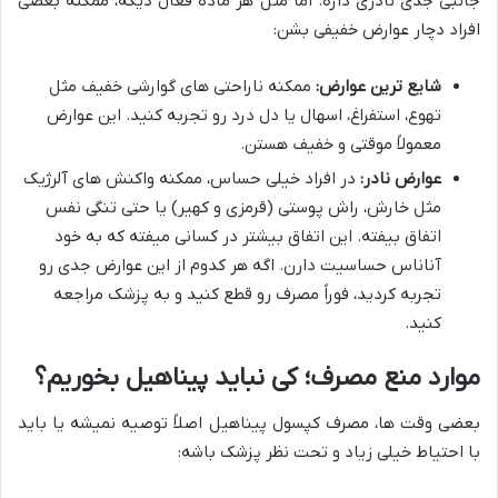
جانبی جدی نادری داره. اما مثل هر ماده فعال دیگه، ممکنه بعضی
افراد دچار عوارض خفیفی بشن:
شایع ترین عوارض:
ممکنه ناراحتی های گوارشی خفیف مثل
تهوع، استفراغ، اسهال یا دل درد رو تجربه کنید. این عوارض
معمولاً موقتی و خفیف هستن.
عوارض نادر:
در افراد خیلی حساس، ممکنه واکنش های آلرژیک
مثل خارش، راش پوستی (قرمزی و کهیر) یا حتی تنگی نفس
اتفاق بیفته. این اتفاق بیشتر در کسانی میفته که به خود
آناناس حساسیت دارن. اگه هر کدوم از این عوارض جدی رو
تجربه کردید، فوراً مصرف رو قطع کنید و به پزشک مراجعه
کنید.
موارد منع مصرف؛ کی نباید پیناهیل بخوریم؟
بعضی وقت ها، مصرف کپسول پیناهیل اصلاً توصیه نمیشه یا باید
با احتیاط خیلی زیاد و تحت نظر پزشک باشه: