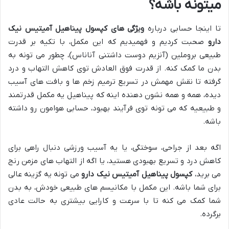
میتونه باشه؟
تا اینجا حسابی درباره
ویژگی های کپسول پیناهیل آمیتیس نیک
دارو
صحبت کردیم و فهمیدیم که این مکمل، با تکیه بر قدرت
طبیعی بروملین (آنزیم دوست داشتنی آناناس)، چطور می تونه به
بدن ما کمک کنه. از قدرت فوق العادش توی کاهش التهاب و درد
گرفته تا نقش مهمش در تسریع ترمیم زخم ها و بافت های آسیب
دیده، همه و همه نشون دهنده اینه که پیناهیل یه مکمل قدرتمند
و طبیعیه که می تونه توی فرآیند بهبود، حسابی هوامون رو داشته
باشه.
اگه بعد از جراحی، سوختگی، یا یه آسیب ورزشی دنبال راهی برای
کاهش درد و تسریع بهبودی هستید، یا اگه از التهاب های مزمن رنج
می برید،
کپسول پیناهیل آمیتیس نیک دارو
می تونه یه گزینه عالی
برای شما باشه. این مکمل با مکانیسم های طبیعی خودش، به بدن
شما کمک می کنه تا با سرعت و کارایی بیشتری به حالت عادی
برگرده.