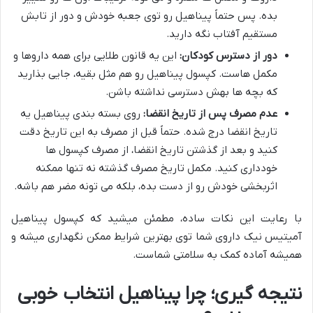
بده. پس حتماً پیناهیل رو توی جعبه خودش و دور از تابش
مستقیم آفتاب نگه دارید.
دور از دسترس کودکان:
این یه قانون طلایی برای همه داروها و
مکمل هاست. کپسول پیناهیل رو هم مثل بقیه، جایی بذارید
که بچه ها بهش دسترسی نداشته باشن.
عدم مصرف پس از تاریخ انقضا:
روی بسته بندی پیناهیل یه
تاریخ انقضا درج شده. حتماً قبل از مصرف به این تاریخ دقت
کنید و بعد از گذشتن تاریخ انقضا، از مصرف کپسول ها
خودداری کنید. مکمل تاریخ مصرف گذشته نه تنها ممکنه
اثربخشی خودش رو از دست بده، بلکه می تونه مضر هم باشه.
با رعایت این نکات ساده، مطمئن میشید که کپسول پیناهیل
آمیتیس نیک داروی شما توی بهترین شرایط ممکن نگهداری میشه و
همیشه آماده کمک به سلامتی شماست.
نتیجه گیری؛ چرا پیناهیل انتخاب خوبی