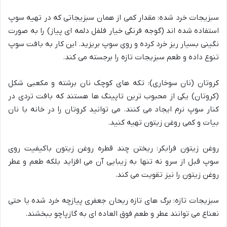
سبزیجات خرد شده: مقدار کمی از همان سبزیجاتی که در تهیه سوپ
استفاده شده اند (گوجه فرنگی خیار فلفل دلمه ای پیاز) را به صورت
نگینی بسیار ریز خرد کرده و روی سوپ بریزید. این کار به بافت سوپ
تنوع داده و طعم سبزیجات تازه را برجسته می کند.
کروتان (نان سوخاری): تکه های کوچک نان برشته و مکعبی شکل
(کروتان) یکی از محبوب ترین تاپینگ ها هستند که بافت تردی در
کنار سوپ نرم ایجاد می کنند. می توانید کروتان را در خانه با نان
بیات و کمی روغن زیتون تهیه کنید.
روغن زیتون فرابکر: ریختن چند قطره روغن زیتون باکیفیت روی
سوپ قبل از سرو نه تنها به زیبایی آن می افزاید بلکه طعم و عطر
روغن زیتون را نیز تقویت می کند.
سبزیجات تازه: برگ های تازه ریحان جعفری پیازچه خرد شده یا حتی
نعناع می توانند عطر و طعم فوق العاده ای به گازپاچو ببخشند.