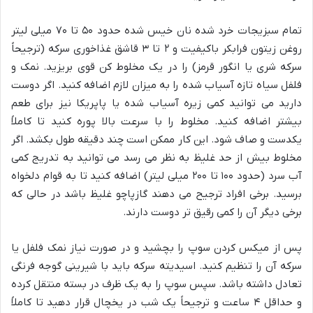
تمام سبزیجات خرد شده نان خیس شده حدود ۵۰ تا ۷۰ میلی لیتر
روغن زیتون فرابکر باکیفیت و ۲ تا ۳ قاشق غذاخوری سرکه (ترجیحاً
سرکه شری یا انگور قرمز) را در یک مخلوط کن قوی بریزید. نمک و
فلفل سیاه تازه آسیاب شده را به میزان لازم اضافه کنید. اگر دوست
دارید می توانید کمی زیره آسیاب شده یا پاپریکا نیز برای طعم
بیشتر اضافه کنید. مخلوط را با سرعت بالا پوره کنید تا کاملاً
یکدست و صاف شود. این کار ممکن است چند دقیقه طول بکشد. اگر
مخلوط بیش از حد غلیظ به نظر می رسد می توانید به تدریج کمی
آب سرد (حدود ۱۰۰ تا ۲۰۰ میلی لیتر) اضافه کنید تا به قوام دلخواه
برسید. برخی افراد ترجیح می دهند گازپاچو غلیظ باشد در حالی که
برخی دیگر آن را کمی رقیق تر دوست دارند.
پس از میکس کردن سوپ را بچشید و در صورت نیاز نمک فلفل یا
سرکه آن را تنظیم کنید. اسیدیته سرکه باید با شیرینی گوجه فرنگی
تعادل داشته باشد. سپس سوپ را به یک ظرف در بسته منتقل کرده
و حداقل ۴ ساعت و ترجیحاً یک شب در یخچال قرار دهید تا کاملاً