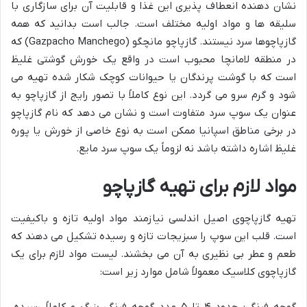
نشان دهنده انعطاف پذیری این غذا و قابلیت آن برای سازگاری با
سلیقه ها و مواد اولیه مختلف است. جالب است بدانید که همه
گازپاچوها سرد نیستند. گازپاچو مانچگو (Gazpacho Manchego) که
در منطقه لامانچا محبوب است در واقع یک خورش گوشتی غلیظ
است که با گوشت پرندگان یا حیوانات کوچک شکار شده تهیه می
شود و گرم سرو می گردد. این نوع کاملاً با تصور رایج از گازپاچو به
عنوان یک سوپ سرد متفاوت است و نشان می دهد که نام گازپاچو
در برخی مناطق اسپانیا ممکن است به نوع خاصی از خورش یا پوره
غلیظ اشاره داشته باشد نه لزوماً یک سوپ سرد مایع.
مواد لازم برای تهیه گازپاچو
تهیه گازپاچوی اصیل اندلسی نیازمند مواد اولیه تازه و باکیفیت
است. قلب این سوپ را سبزیجات تازه و رسیده تشکیل می دهند که
طعم و عطر بی نظیری به آن می بخشند. لیست مواد لازم برای یک
گازپاچوی کلاسیک معمولاً شامل موارد زیر است:
گوجه فرنگی: حدود ۴ تا ۵ عدد گوجه فرنگی بزرگ و کاملاً رسیده.