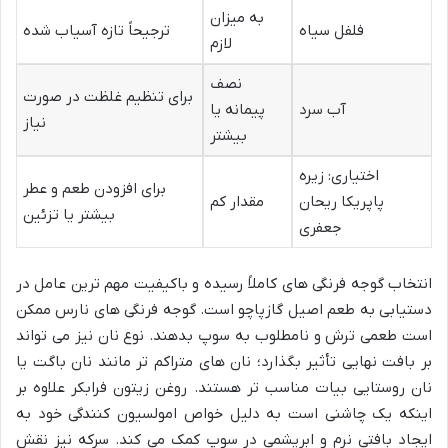
به میزان
فلفل سیاه
ترجیحاً تازه آسیاب شده
لازم
نصف
برای تنظیم غلظت در صورت
آب سرد
پیمانه یا
نیاز
بیشتر
اختیاری: زیره
برای افزودن طعم و عطر
پاپریکا ریحان
مقدار کم
بیشتر یا تزئین
جعفری
انتخاب گوجه فرنگی های کاملاً رسیده و باکیفیت مهم ترین عامل در
دستیابی به طعم اصیل گازپاچو است. گوجه فرنگی های نارس ممکن
است طعمی ترش و نامطلوب به سوپ بدهند. نوع نان نیز می تواند
بر بافت نهایی تأثیر بگذارد؛ نان های متراکم تر مانند نان باگت یا
نان روستایی بیات مناسب تر هستند. روغن زیتون فرابکر علاوه بر
اینکه یک چاشنی است به دلیل خواص امولسیون کنندگی خود به
ایجاد بافتی نرم و ابریشمی در سوپ کمک می کند. سرکه نیز نقش