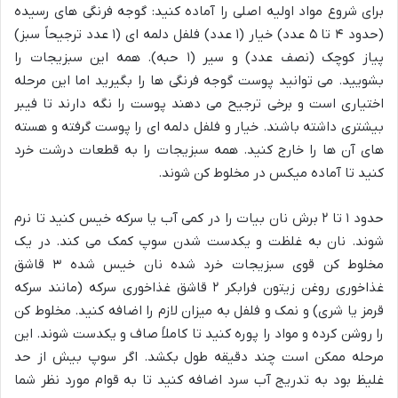
برای شروع مواد اولیه اصلی را آماده کنید: گوجه فرنگی های رسیده
(حدود ۴ تا ۵ عدد) خیار (۱ عدد) فلفل دلمه ای (۱ عدد ترجیحاً سبز)
پیاز کوچک (نصف عدد) و سیر (۱ حبه). همه این سبزیجات را
بشویید. می توانید پوست گوجه فرنگی ها را بگیرید اما این مرحله
اختیاری است و برخی ترجیح می دهند پوست را نگه دارند تا فیبر
بیشتری داشته باشند. خیار و فلفل دلمه ای را پوست گرفته و هسته
های آن ها را خارج کنید. همه سبزیجات را به قطعات درشت خرد
کنید تا آماده میکس در مخلوط کن شوند.
حدود ۱ تا ۲ برش نان بیات را در کمی آب یا سرکه خیس کنید تا نرم
شوند. نان به غلظت و یکدست شدن سوپ کمک می کند. در یک
مخلوط کن قوی سبزیجات خرد شده نان خیس شده ۳ قاشق
غذاخوری روغن زیتون فرابکر ۲ قاشق غذاخوری سرکه (مانند سرکه
قرمز یا شری) و نمک و فلفل به میزان لازم را اضافه کنید. مخلوط کن
را روشن کرده و مواد را پوره کنید تا کاملاً صاف و یکدست شوند. این
مرحله ممکن است چند دقیقه طول بکشد. اگر سوپ بیش از حد
غلیظ بود به تدریج آب سرد اضافه کنید تا به قوام مورد نظر شما