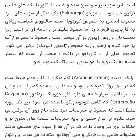
است. این سوپ نیز سرد سرو شده و اغلب با انگور یا تکه های طالبی
تزئین می شود. سالمورخو (Salmorejo) یکی دیگر از سوپ های سرد
محبوب اندلس به خصوص کوردوبا است. سالمورخو شباهت زیادی
به گازپاچوی قرمز دارد اما معمولاً غلیظ تر و خامه ای تر است زیرا
نسبت نان و روغن زیتون در آن بیشتر است و معمولاً با تخم مرغ آب
پز خرد شده و ژامبون (به خصوص ژامبون ایبریکو) تزئین می شود.
تفاوت اصلی آن با گازپاچو در بافت و غلظت آن است که بیشتر
شبیه به یک پوره یا امولسیون است تا یک سوپ رقیق.
آرانک روتنیو (Arranque roteño) نوع دیگری از گازپاچوی غلیظ است
که در شهر روتا تهیه می شود و به دلیل استفاده کمتر از آب و نان
بیشتر بافتی بسیار خامه ای دارد. گازپاچوی اکسترمادورا (Gazpacho
Extremeño) که گاهی کوخوندونگو نامیده می شود نیز یک پوره
غلیظ است که معمولاً با سبزیجات خرد شده خام روی آن تزئین می
شود. علاوه بر انواع سنتی بر پایه سبزیجات نسخه های مدرن تر و
خلاقانه تری نیز وجود دارند که در آن ها از میوه های مختلفی مانند
هندوانه طالبی توت فرنگی و حتی آووکادو استفاده می شود. این تنوع