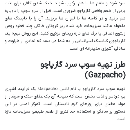
سرد شود و طعم ها با هم ترکیب شوند. خنک شدن کافی برای لذت
بردن از طعم واقعی گازپاچو ضروری است. قبل از سرو سوپ را دوباره
هم بزنید و در کاسه ها یا لیوان ها بریزید. آن را با تاپینگ های
دلخواه مانند سبزیجات خرد شده ریز کروتان خانگی چند قطره روغن
زیتون اضافی یا برگ های تازه ریحان تزئین کنید. این روش تهیه یک
گازپاچوی کلاسیک اسپانیایی را به شما می دهد که نمادی از طراوت و
سادگی آشپزی مدیترانه ای است.
طرز تهیه سوپ سرد گازپاچو
(Gazpacho)
تهیه سوپ سرد گازپاچو با نام لاتین Gazpacho یک فرآیند آشپزی
بی دردسر و لذت بخش است که نتیجه آن یک غذای خنک و سرشار از
مواد مغذی برای روزهای گرم تابستان است. تمرکز اصلی در این
دستور بر سادگی و استفاده حداکثری از طعم طبیعی سبزیجات تازه
است.