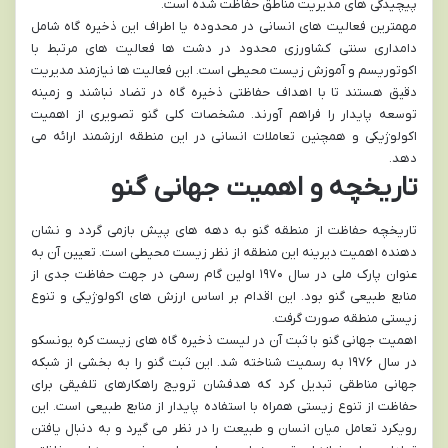
پیچیدگی های مدیریت مناطق حفاظت شده است.
مهمترین فعالیت های انسانی در محدوده یا اطراف این ذخیره گاه شامل
دامداری سنتی کشاورزی محدود در دشت ها فعالیت های مرتبط با
اکوتوریسم و آموزش زیست محیطی است. این فعالیت ها نیازمند مدیریت
دقیق هستند تا با اهداف حفاظتی ذخیره گاه در تضاد نباشند و زمینه
توسعه پایدار را فراهم آورند. مشخصات کلی گنو تصویری از اهمیت
اکولوژیکی و همچنین تعاملات انسانی در این منطقه ارزشمند ارائه می
دهد.
تاریخچه و اهمیت جهانی گنو
تاریخچه حفاظت از منطقه گنو به دهه های پیش بازمی گردد و نشان
دهنده اهمیت دیرینه این منطقه از نظر زیست محیطی است. تعیین آن به
عنوان پارک ملی در سال ۱۹۷۰ اولین گام رسمی در جهت حفاظت جدی از
منابع طبیعی گنو بود. این اقدام بر اساس ارزش های اکولوژیکی و تنوع
زیستی منطقه صورت گرفت.
اهمیت جهانی گنو با ثبت آن در لیست ذخیره گاه های زیست کره یونسکو
در سال ۱۹۷۶ به رسمیت شناخته شد. این ثبت گنو را به بخشی از شبکه
جهانی مناطقی تبدیل کرد که هدفشان ترویج راهکارهای تلفیقی برای
حفاظت از تنوع زیستی همراه با استفاده پایدار از منابع طبیعی است. این
رویکرد تعامل میان انسان و طبیعت را در نظر می گیرد و به دنبال یافتن