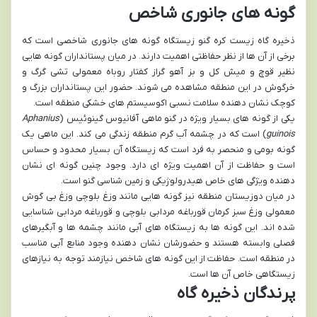
گونه های جانوری شاخص
ذخیره گاه زیست کره گنو زیستگاه گونه های جانوری شاخصی است که
برخی از آن ها از نظر حفاظتی اهمیت دارند. در میان پستانداران گونه هایی
نظیر قوچ و میش کل و بز آهو گراز کفتار روباه معمولی تشی گرگ و
خرگوش در این منطقه مشاهده می شوند. حضور این پستانداران بزرگ و
کوچک نشان دهنده سلامت نسبی اکوسیستم های خشکی منطقه است.
یکی از گونه های بسیار ویژه در گنو ماهی آفانیوس گینوئیس (
Aphanius
guinois
) است که در چشمه آب گرم منطقه زندگی می کند. این ماهی یک
گونه بومی و منحصر به فرد است که زیستگاه آن بسیار محدود و حساس
است و حفاظت از آن اهمیت ویژه ای دارد. وجود چنین گونه ای نشان
دهنده ویژگی های خاص هیدرولوژیکی و زمین شناسی گنو است.
در میان دوزیستان منطقه نیز گونه هایی مانند وزغ بلوچی وزغ بی گوش
معمولی وزغ سبز کرمان قورباغه مردابی بلوچی و قورباغه مردابی شناسایی
شده اند. این گونه ها به زیستگاه های آبی مانند چشمه ها و آبگیرهای
فصلی وابسته هستند و حضورشان نشان دهنده وجود منابع آبی مناسب
در منطقه است. حفاظت از این گونه های شاخص نیازمند توجه به نیازهای
زیستگاهی خاص آن ها است.
پرندگان ذخیره گاه