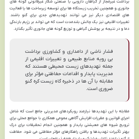
برداشت غیرمجاز از گیاهان دارویی یا صنعتی شکار غیرقانونی گونه های
جانوری و همچنین تخریب زیستگاه ها برای توسعه زیرساخت ها یا فعالیت
های اقتصادی دیگر نیز می توانند تهدیدهای جدی برای گنو باشند.
تغییرات اقلیمی نیز یک چالش بلندمدت است که می تواند بر رژیم بارندگی
دما و در نتیجه بر پوشش گیاهی و توزیع گونه های جانوری تأثیر بگذارد.
فشار ناشی از دامداری و کشاورزی برداشت
بی رویه منابع طبیعی و تغییرات اقلیمی از
جمله تهدیدهای زیست محیطی هستند که
مدیریت پایدار و اقدامات حفاظتی مؤثر برای
مقابله با آن ها در ذخیره گاه زیست کره گنو
ضروری است.
مقابله با این تهدیدها نیازمند رویکردهای مدیریتی جامع است که شامل
اجرای قوانین و مقررات افزایش آگاهی عمومی همکاری با جوامع محلی برای
ترویج شیوه های معیشتی پایدار و همچنین انجام تحقیقات برای درک
بهتر تأثیرات تهدیدها و یافتن راهکارهای مؤثر حفاظتی می شود. حفاظت
از گنو نیازمند تلاش مشترک و پایدار همه ذینفعان است.