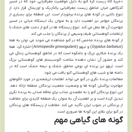
ذخیره گاه زیست کره گنو به دلیل موقعیت جغرافیایی خود که در مسیر
گذرگاهی میان مناطق زیست جغرافیایی پالئاریک و اورینتال قرار دارد از
تنوع بالایی در گونه های پرنده برخوردار است. این منطقه برای بسیاری از
پرندگان مهاجر نیز اهمیت دارد و به عنوان یک ایستگاه میانی در مسیر
مهاجرت آن ها عمل می کند. تنوع زیستگاه ها در گنو از دشت های خشک تا
ارتفاعات کوهستانی طیف وسیعی از پرندگان را جذب می کند.
از گونه های پرنده شاخص که در گنو مشاهده می شوند می توان به هما
(
Gypatus barbatus
) و تیهو (
Ammoperdix griseogularis
) اشاره کرد. هما
یک پرنده شکاری بزرگ و باشکوه است که در مناطق کوهستانی زندگی می
کند و حضور آن نشان دهنده سلامت اکوسیستم های کوهستانی بزرگ
است. تیهو نیز پرنده ای بومی مناطق خشک و نیمه خشک است که در
دامنه ها و شیب های کوهستانی گنو یافت می شود.
مطالعات پرنده نگری در گنو می تواند اطلاعات ارزشمندی در مورد الگوهای
مهاجرت پراکنش گونه ها و وضعیت جمعیت پرندگان منطقه ارائه دهد.
این تنوع پرندگان گنو را به مقصدی جذاب برای علاقه مندان به پرنده نگری
تبدیل کرده است و بر اهمیت آن به عنوان یک منطقه کلیدی برای حفاظت
از پرندگان در جنوب ایران تأکید می کند. حفاظت از زیستگاه های پرندگان
در گنو برای بقای این گونه ها ضروری است.
گونه های گیاهی مهم