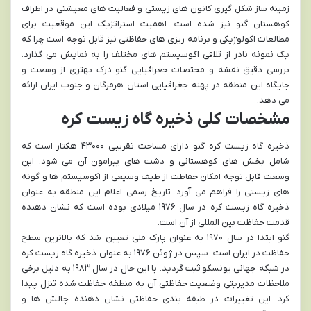
زمینه ساز شکل گیری کانون های زیستی و فعالیت های معیشتی در اطراف
کوهستان گنو نیز شده است. اهمیت استراتژیک این موقعیت برای
مطالعات اکولوژیکی و برنامه ریزی های حفاظتی نیز قابل توجه است چرا که
یک نمونه نادر از تلاقی اکوسیستم های مختلف را به نمایش می گذارد.
بررسی دقیق نقشه و مختصات جغرافیایی گنو درک بهتری از وسعت و
جایگاه این منطقه در پهنه جغرافیایی استان هرمزگان و جنوب ایران ارائه
می دهد.
مشخصات کلی ذخیره گاه زیست کره
ذخیره گاه زیست کره گنو دارای مساحت تقریبی ۴۳۰۰۰ هکتار است که
شامل بخش های کوهستانی و دشت های پیرامون آن می شود. این
وسعت قابل توجه امکان حفاظت از طیف وسیعی از اکوسیستم ها و گونه
های زیستی را فراهم می آورد. تاریخ رسمی اعلام این منطقه به عنوان
ذخیره گاه زیست کره در سال ۱۹۷۶ میلادی بوده است که نشان دهنده
قدمت حفاظت بین المللی از آن است.
گنو ابتدا در سال ۱۹۷۰ به عنوان پارک ملی تعیین شد که بالاترین سطح
حفاظت در ایران است. سپس در ژوئن ۱۹۷۶ به عنوان ذخیره گاه زیست کره
در شبکه جهانی یونسکو ثبت گردید. با این حال در سال ۱۹۸۳ به دلیل برخی
ملاحظات مدیریتی وضعیت حفاظتی آن به منطقه حفاظت شده تنزل پیدا
کرد. این تغییرات در طبقه بندی حفاظتی نشان دهنده چالش ها و