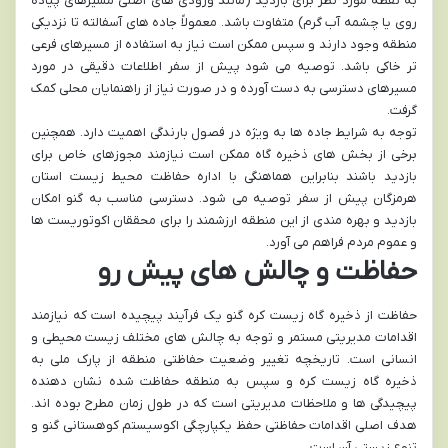
به نقطه مورد نظر برای بازدید (مانند ورودی های اصلی مسیرهای پیاده
روی یا چشمه آب گرم) متفاوت باشد. معمولاً جاده های آسفالته تا نزدیکی
منطقه وجود دارند و سپس ممکن است نیاز به استفاده از مسیرهای فرعی
تر خاکی باشد. توصیه می شود پیش از سفر اطلاعات دقیقی در مورد
مسیرهای دسترسی به دست آورده و در صورت نیاز از راهنمایان محلی کمک
گرفت.
توجه به شرایط جاده ها به ویژه در فصول بارندگی اهمیت دارد. همچنین
برخی از بخش های ذخیره گاه ممکن است نیازمند مجوزهای خاص برای
بازدید باشند بنابراین هماهنگی با اداره حفاظت محیط زیست استان
هرمزگان پیش از سفر توصیه می شود. دسترسی مناسب به گنو امکان
بازدید و بهره مندی از این منطقه ارزشمند را برای محققان اکوتوریست ها
و عموم مردم فراهم می آورد.
حفاظت و چالش های پیش رو
حفاظت از ذخیره گاه زیست کره گنو یک فرآیند پیچیده است که نیازمند
اقدامات مدیریتی مستمر و توجه به چالش های مختلف زیست محیطی و
انسانی است. تاریخچه تغییر وضعیت حفاظتی منطقه از پارک ملی به
ذخیره گاه زیست کره و سپس به منطقه حفاظت شده نشان دهنده
پیچیدگی ها و ملاحظات مدیریتی است که در طول زمان مطرح بوده اند.
هدف اصلی اقدامات حفاظتی حفظ یکپارچگی اکوسیستم کوهستانی گنو و
تنوع زیستی آن است.