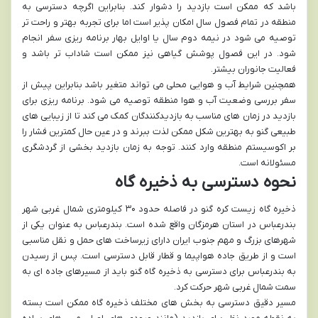
باشد که ممکن است بازدید را دشوار کند. بنابراین اگرچه دسترسی به
منطقه در تمام فصول سال امکان پذیر است اما برای تجربه بهتر و راحت تر
توصیه می شود در نیمه دوم سال یا اوایل بهار برنامه ریزی سفر انجام
شود. در این فصول پوشش گیاهی نیز ممکن است شاداب تر باشد و
فعالیت جانوران بیشتر.
همچنین شرایط آب و هوایی محلی می تواند متغیر باشد بنابراین پیش از
سفر بررسی وضعیت آب و هوا منطقه توصیه می شود. برنامه ریزی برای
بازدید در زمان های مناسب به بازدیدکنندگان کمک می کند تا از زیبایی های
طبیعی گنو به بهترین شکل ممکن لذت ببرند و در عین حال کمترین فشار را
بر اکوسیستم منطقه وارد کنند. توجه به زمان بازدید بخشی از گردشگری
مسئولانه است.
نحوه دسترسی به ذخیره گاه
ذخیره گاه زیست کره گنو در فاصله حدود ۳۰ کیلومتری شمال غربی شهر
بندرعباس در استان هرمزگان واقع شده است. بندرعباس به عنوان یکی از
شهرهای بزرگ و مهم جنوب ایران دارای زیرساخت های حمل و نقل مناسبی
است و از طریق جاده هواپیما و قطار قابل دسترسی است. پس از رسیدن
به بندرعباس برای دسترسی به ذخیره گاه گنو باید از مسیرهای جاده ای به
سمت شمال غربی شهر حرکت کرد.
مسیر دقیق دسترسی به بخش های مختلف ذخیره گاه ممکن است بسته