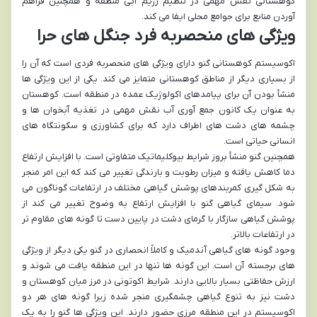
کوهستانی نقش مهمی در تنظیم رژیم آبی منطقه و همچنین فراهم
آوردن منابع برای جوامع محلی ایفا می کند.
ویژگی های منحصربه فرد جنگل های حرا
اکوسیستم کوهستانی گنو دارای ویژگی های منحصربه فردی است که آن را
از بسیاری دیگر از مناطق کوهستانی متمایز می کند. یکی از این ویژگی ها
منشأ بودن آن برای پیامدهای اکولوژیک عمده در منطقه است. کوهستان
به عنوان یک کانون جمع آوری آب نقش مهمی در تغذیه آبخوان ها و
چشمه های دشت های اطراف دارد که برای کشاورزی و سکونتگاه های
انسانی حیاتی است.
همچنین گنو منشأ بروز شرایط بیوکلیماتیک متفاوتی است. با افزایش ارتفاع
دما کاهش یافته و میزان رطوبت و بارندگی تغییر می کند که این امر منجر
به شکل گیری کمربندهای پوشش گیاهی مختلف در ارتفاعات گوناگون می
شود. سیمای گیاهی گنو با افزایش ارتفاع به وضوح تغییر می کند از
پوشش گیاهی سازگار با گرمای دشت در پایین دست تا گونه های مقاوم تر
در ارتفاعات بالاتر.
وجود گونه های گیاهی آندمیک و کاملاً انحصاری در گنو یکی دیگر از ویژگی
های برجسته آن است. این گونه ها تنها در این منطقه یافت می شوند و
ارزش حفاظتی بسیار بالایی دارند. شرایط اکوتونی در مرز میان کوهستان و
دشت نیز به تنوع گیاهی چشمگیری منجر شده زیرا گونه های هر دو
اکوسیستم در این منطقه مرزی حضور دارند. این ویژگی ها گنو را به یک