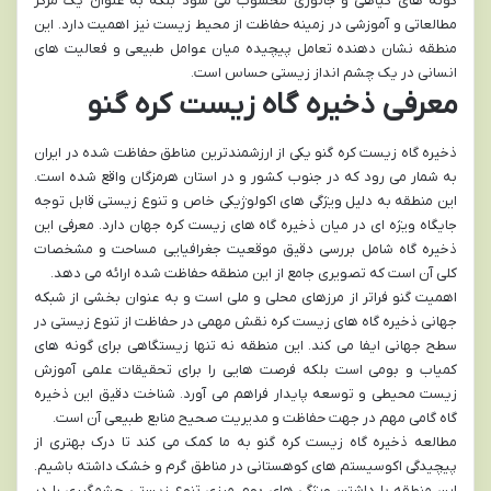
گونه های گیاهی و جانوری محسوب می شود بلکه به عنوان یک مرکز
مطالعاتی و آموزشی در زمینه حفاظت از محیط زیست نیز اهمیت دارد. این
منطقه نشان دهنده تعامل پیچیده میان عوامل طبیعی و فعالیت های
انسانی در یک چشم انداز زیستی حساس است.
معرفی ذخیره گاه زیست کره گنو
ذخیره گاه زیست کره گنو یکی از ارزشمندترین مناطق حفاظت شده در ایران
به شمار می رود که در جنوب کشور و در استان هرمزگان واقع شده است.
این منطقه به دلیل ویژگی های اکولوژیکی خاص و تنوع زیستی قابل توجه
جایگاه ویژه ای در میان ذخیره گاه های زیست کره جهان دارد. معرفی این
ذخیره گاه شامل بررسی دقیق موقعیت جغرافیایی مساحت و مشخصات
کلی آن است که تصویری جامع از این منطقه حفاظت شده ارائه می دهد.
اهمیت گنو فراتر از مرزهای محلی و ملی است و به عنوان بخشی از شبکه
جهانی ذخیره گاه های زیست کره نقش مهمی در حفاظت از تنوع زیستی در
سطح جهانی ایفا می کند. این منطقه نه تنها زیستگاهی برای گونه های
کمیاب و بومی است بلکه فرصت هایی را برای تحقیقات علمی آموزش
زیست محیطی و توسعه پایدار فراهم می آورد. شناخت دقیق این ذخیره
گاه گامی مهم در جهت حفاظت و مدیریت صحیح منابع طبیعی آن است.
مطالعه ذخیره گاه زیست کره گنو به ما کمک می کند تا درک بهتری از
پیچیدگی اکوسیستم های کوهستانی در مناطق گرم و خشک داشته باشیم.
این منطقه با داشتن ویژگی های بوم مرزی تنوع زیستی چشمگیری را در