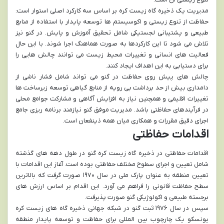
مدیریت یک ذخیره گاه زیست کره بر اساس سه کارکرد اصلی استوار است:
حفاظت از تنوع زیستی و اکوسیستم ها توسعه پایدار با استفاده از منابع
طبیعی و پشتیبانی لجستیکی شامل تحقیق آموزش و پایش. در گنو نیز
تلاش می شود تا این کارکردها به صورت هماهنگ اجرا شوند. با این حال
فعالیت های انسانی و تغییرات محیط زیست می توانند چالش هایی را
برای دستیابی به این اهداف ایجاد کنند.
چالش های پیش روی حفاظت در گنو می تواند شامل فشار ناشی از
دامداری بیش از حد برداشت بی رویه از منابع گیاهی توسعه زیرساخت ها
تغییرات اقلیمی و همچنین نیاز به افزایش آگاهی و مشارکت جوامع محلی
در فرآیندهای حفاظتی باشد. مدیریت موفق گنو نیازمند برنامه ریزی جامع
اجرای دقیق مقررات و همکاری میان همه ذینفعان است.
اقدامات حفاظتی
اقدامات حفاظتی در ذخیره گاه زیست کره گنو در طول دهه های گذشته
شامل تعیین و اجرای سطوح مختلف حفاظتی بوده است. آغاز این اقدامات با
تعیین منطقه به عنوان پارک ملی در سال ۱۹۷۰ صورت گرفت که بالاترین
سطح حفاظت قانونی را فراهم می آورد. این اقدام بر اساس ارزش های
برجسته طبیعی و اکولوژیکی گنو صورت پذیرفت.
سپس در سال ۱۹۷۶ ثبت گنو در شبکه جهانی ذخیره گاه های زیست کره
یونسکو یک چارچوب بین المللی برای حفاظت و توسعه پایدار منطقه