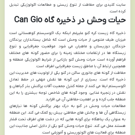
سایت کلیدی برای حفاظت از تنوع زیستی و مطالعات اکولوژیکی تبدیل
کرده است.
حیات وحش در ذخیره گاه Can Gio
ذخیره گاه زیست کره گنو علیرغم اینکه یک اکوسیستم کوهستانی است
میزبان طیف متنوعی از حیات وحش است که شامل پستانداران پرندگان
خزندگان دوزیستان و ماهیان می شود. موقعیت جغرافیایی و تنوع
زیستگاه ها در ارتفاعات مختلف زمینه را برای حضور گونه های مختلف
فراهم آورده است. حیات وحش گنو بازتابی از شرایط اکولوژیکی منطقه و
همچنین ارتباط آن با مناطق زیست جغرافیایی اطراف است.
حفاظت از گونه های جانوری ساکن در گنو یکی از اولویت های مدیریت این
ذخیره گاه است. بسیاری از این گونه ها نقش مهمی در حفظ تعادل
اکوسیستم ایفا می کنند از جمله کنترل جمعیت آفات پراکنش بذر گیاهان و
نقش در زنجیره غذایی. وجود گونه های شاخص توجه بیشتری را به این
منطقه جلب کرده و بر اهمیت حفاظتی آن می افزاید.
مطالعات حیات وحش در گنو به درک بهتر پراکنش گونه ها نیازهای
زیستگاهی آن ها و چالش های حفاظتی پیش رو کمک می کند. این منطقه
به عنوان یک پناهگاه برای گونه هایی که در دشت های اطراف تحت فشار
هستند عمل می کند. تنوع حیات وحش گنو یکی از دلایل اصلی جذابیت این
منطقه برای فعالیت های اکوتوریستی و آموزشی است.