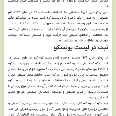
تعادلی میان نیازهای توسعه ای جوامع محلی و ضرورت های حفاظتی
است.
علی رغم تنزل درجه حفاظتی به منطقه حفاظت شده در سال ۱۹۸۳ گنو
همچنان به عنوان یک ذخیره گاه زیست کره ثبت شده در یونسکو باقی
مانده است. این وضعیت دوگانه اهمیت جهانی منطقه را حفظ کرده و بر
لزوم مدیریت یکپارچه و پایدار آن تأکید دارد. تاریخچه گنو نشان می دهد
که حفاظت از مناطق طبیعی یک فرآیند پویا و مستمر است که نیازمند
بازبینی و انطباق با شرایط مختلف است.
ثبت در لیست یونسکو
در ژوئن سال ۱۹۷۶ میلادی ذخیره گاه زیست کره گنو به طور رسمی در
لیست شبکه جهانی ذخیره گاه های زیست کره برنامه انسان و زیست کره
(MAB) یونسکو به ثبت رسید. این ثبت یک دستاورد مهم برای حفاظت از
محیط زیست در ایران بود و گنو را در کنار سایر مناطق مهم طبیعی جهان
قرار داد. هدف اصلی از ثبت یک منطقه به عنوان ذخیره گاه زیست کره
ایجاد چارچوبی برای توسعه پایدار است که در آن حفاظت از تنوع زیستی با
استفاده پایدار از منابع طبیعی و توسعه اقتصادی-اجتماعی جوامع محلی
تلفیق می شود.
یونسکو ذخیره گاه های زیست کره را به عنوان سایت هایی برای آزمایش و
نمایش رویکردهای مدیریت جامع زمین آب و تنوع زیستی معرفی می کند.
ثبت گنو در این لیست به دلیل ویژگی های منحصربه فرد اکولوژیکی آن از