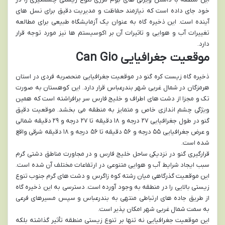
خود جای داده است که نیازمند حفاظت و مدیریت دقیق برای نسل های
آینده است. این ذخیره گاه به عنوان یک آزمایشگاه طبیعی برای مطالعه
تغییرات آب و هوایی و تاثیرات آن بر اکوسیستم ها نیز مورد توجه قرار
دارد.
موقعیت جغرافیایی Can Gio
ذخیره گاه زیست کره گنو در موقعیت جغرافیایی منحصربه فردی در استان
هرمزگان در شمال غربی شهر بندرعباس قرار دارد. این کوهستان به صورت
تک و مجزا از دشت های اطراف و خلیج فارس سر برافراشته است که همین
ویژگی چشم اندازی خاص و متمایز به منطقه می بخشد. موقعیت دقیق
گنو در طول جغرافیایی ۲۷ درجه و ۱۸ دقیقه تا ۲۷ درجه و ۲۹ دقیقه شمالی
و عرض جغرافیایی ۵۵ درجه و ۵۶ دقیقه تا ۵۶ درجه و ۱۸ دقیقه شرقی واقع
شده است.
قرارگیری گنو در نزدیکی ساحل خلیج فارس و در مجاورت مناطق دشتی گرم
سبب ایجاد شرایط آب و هوایی متنوعی در ارتفاعات مختلف آن شده است.
این موقعیت گذرگاهی میان رشته کوه زاگرس و دشت های گرم جنوب تنوع
زیستی بالایی را در منطقه به وجود آورده است. دسترسی به این ذخیره گاه
از طریق جاده های ارتباطی منتهی به بندرعباس و سپس مسیرهای فرعی
به سمت شمال غربی شهر امکان پذیر است.
این موقعیت جغرافیایی نه تنها بر تنوع زیستی منطقه تأثیر گذاشته بلکه