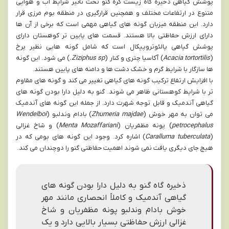
پوشش گیاهی ذخیره گاه زیست کره گنو تحت تأثیر شرایط آب و هوایی
متنوع در ارتفاعات مختلف و همچنین قرارگیری در منطقه بوم مرزی قرار
دارد. این منطقه میزبان گونه های گیاهی مهمی است که برخی از آن ها
دارای ارزش حفاظتی بالا هستند. قسمت های پایین تر کوهستان دارای
پوشش گیاهی پالئوتروپیکال است که شامل گونه هایی نظیر پرخ
(
Acacia tortortilis
) آکاسیا چتری و کنار (
Ziziphus sp.
) می شود. این گونه
ها سازگار با شرایط گرم و خشک دشت ها و دامنه های پایین هستند.
با افزایش ارتفاع ترکیب گونه های گیاهی تغییر می کند و گونه های مقاوم
تر با شرایط کوهستانی ظاهر می شوند. گنو به دلیل دارا بودن گونه های
گیاهی آندمیک و قابل توجه شهرت دارد. از جمله این گونه های آندمیک
می توان به مهر خوش (
Zhumeria majdae
) بادام وندلبو (
Wendelboi
petrocephalus
) پونه مظفریان (
Menta Mozaffariani
) و شاخ غزالی
(
Caralluma tuberculata
) اشاره کرد. وجود این گونه های بومی که در
هیچ جای دیگری یافت نمی شوند اهمیت حفاظتی گنو را دوچندان می کند.
ذخیره گاه گنو به دلیل دارا بودن گونه های
گیاهی آندمیک و کاملاً انحصاری مانند مهر
خوش بادام وندلبو پونه مظفریان و شاخ
غزالی ارزش حفاظتی بسیار بالایی دارد و یک