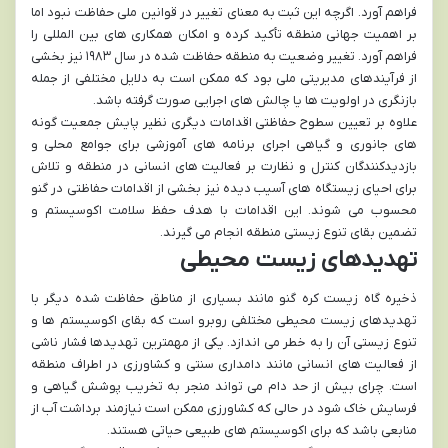
فراهم آورد. اگرچه این ثبت به معنای تغییر در قوانین ملی حفاظت نبود اما
بر اهمیت جهانی منطقه تأکید کرده و امکان همکاری های بین المللی را
فراهم آورد. تغییر وضعیت به منطقه حفاظت شده در سال ۱۹۸۳ نیز بخشی
از فرآیندهای مدیریتی ملی بود که ممکن است به دلایل مختلفی از جمله
بازنگری در اولویت ها یا چالش های اجرایی صورت گرفته باشد.
علاوه بر تعیین سطوح حفاظتی اقدامات دیگری نظیر پایش جمعیت گونه
های جانوری و گیاهی اجرای برنامه های آموزشی برای جوامع محلی و
بازدیدکنندگان کنترل و نظارت بر فعالیت های انسانی در منطقه و تلاش
برای احیای زیستگاه های آسیب دیده نیز بخشی از اقدامات حفاظتی در گنو
محسوب می شوند. این اقدامات با هدف حفظ سلامت اکوسیستم و
تضمین بقای تنوع زیستی منطقه انجام می گیرند.
تهدیدهای زیست محیطی
ذخیره گاه زیست کره گنو مانند بسیاری از مناطق حفاظت شده دیگر با
تهدیدهای زیست محیطی مختلفی روبرو است که بقای اکوسیستم ها و
تنوع زیستی آن را به خطر می اندازد. یکی از مهمترین تهدیدها فشار ناشی
از فعالیت های انسانی مانند دامداری سنتی و کشاورزی در اطراف منطقه
است. چرای بیش از حد دام می تواند منجر به تخریب پوشش گیاهی و
فرسایش خاک شود در حالی که کشاورزی ممکن است نیازمند برداشت آب از
منابعی باشد که برای اکوسیستم های طبیعی حیاتی هستند.