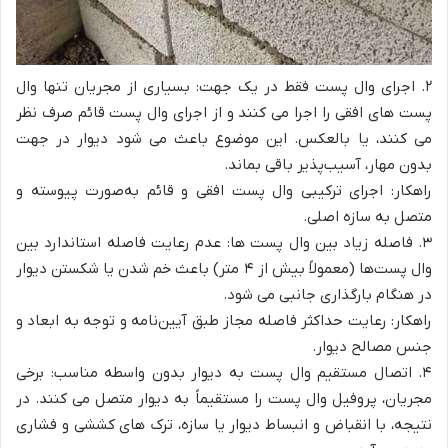
۲. اجرای وال پست فقط در یک جهت: بسیاری از مجریان تنها وال
پست‌ های افقی را اجرا می‌ کنند و از اجرای وال پست قائم صرف‌ نظر
می‌ کنند، یا بالعکس. این موضوع باعث می‌ شود دیوار در جهت
بدون مهار، آسیب‌پذیر باقی بماند.
راهکار: اجرای ترکیبی وال پست افقی و قائم به‌صورت پیوسته و
متصل به سازه اصلی.
۳. فاصله زیاد بین وال پست‌ ها: عدم رعایت فاصله استاندارد بین
وال پست‌ها (معمولاً بیش از ۴ متر) باعث خم شدن یا شکستن دیوار
در هنگام بارگذاری جانبی می‌ شود.
راهکار: رعایت حداکثر فاصله مجاز طبق آیین‌نامه و توجه به ابعاد و
جنس مصالح دیوار.
۴. اتصال مستقیم وال پست به دیوار بدون واسطه مناسب: برخی
مجریان، پروفیل وال پست را مستقیماً به دیوار متصل می‌ کنند. در
نتیجه، با انقباض و انبساط دیوار یا سازه، ترک‌ های کششی و فشاری