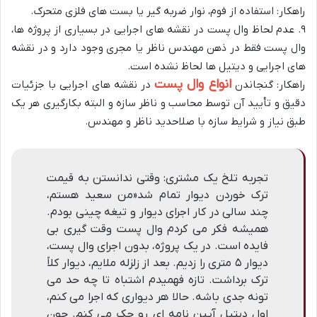
راهکار: استفاده از فوم، نوار ضربه‌ گیر یا بست‌ های فلزی متحرک.
۹. عدم لحاظ وال پست در نقشه‌ های اجرایی در بسیاری از پروژه‌ ها،
وال پست فقط در ذهن مهندس ناظر یا مجری وجود دارد و در نقشه‌
های اجرایی و دیتیل‌ ها لحاظ نشده است.
انواع وال پست
راهکار: گنجاندن
در نقشه‌ های اجرایی با جزئیات
دقیق و تأیید آن توسط محاسب و ناظر سازه و البته بکارگیری هر یک
طبق نیاز و شرایط سازه با صلاحدید ناظر و مهندس.
تجربه تلخ یک مشتری: وقتی ندانستن به قیمت
ترک خوردن دیوار تمام شد«من سعید هستم،
چند سالی در کار اجرای دیوار و تیغه‌ چینی بودم.
همیشه فکر می‌ کردم وال پست وقت‌ گیری بی‌
فایده است. در یک پروژه، بدون اجرای وال پست،
دیوار ۵ متری را زدیم. بعد از زلزله ملایم، دیوار کلاً
ترک برداشت. تازه فهمیدم اشتباه تا چه حد می‌
تونه جدی باشه. حالا هر دیواری که اجرا می‌ کنم،
اول دیتیل آیین‌ نامه‌ ای رو چک می‌ کنم. چون