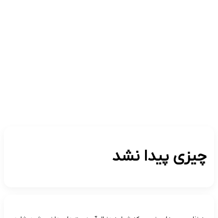
مجله لاکو
بین الملل
اقتصادی
تکنولوژی
پزشکی
فیلم و سریال
درباره ما
dmca
تماس با ما
چیزی پیدا نشد