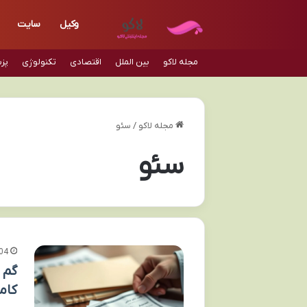
وکیل
سایت
مجله لاکو
بین الملل
اقتصادی
تکنولوژی
پز
مجله لاکو
/
سئو
سئو
04
گم 
کام