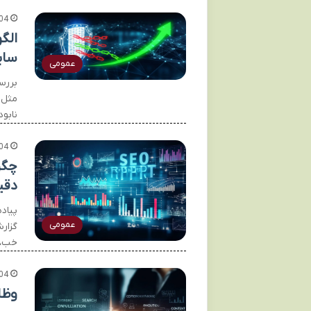
04
الگ
سای
عمومی
بررس
مثل 
نابو
04
چگو
دقی
پیاد
عمومی
گزار
خب، 
04
وظا