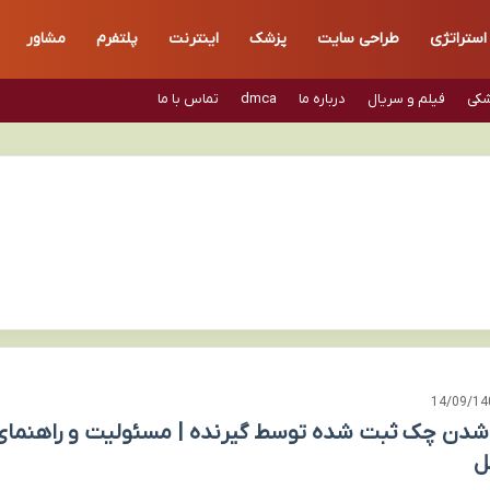
استراتژی
طراحی سایت
پزشک
اینترنت
پلتفرم
مشاور
شکی
فیلم و سریال
درباره ما
dmca
تماس با ما
14/09/14
شدن چک ثبت شده توسط گیرنده | مسئولیت و راهنمای
ل