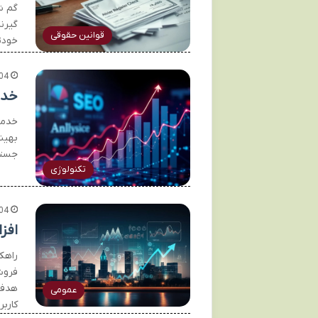
گم ش
گیرن
قوانین حقوقی
خودت
04
خدم
خدما
بهینه
جستج
تکنولوژی
04
افز
راهکا
فروش
هدفم
عمومی
کارب