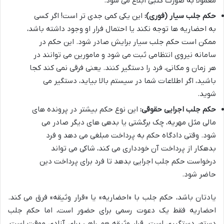
معمولاً به صورت کتبی ابلاغ می شود.
حکم جلب سیار (فوری):
این یکی کمی جدی تر است! اگر کسی
به احضاریه ها توجه نکند یا احتمال فرار او وجود داشته باشد،
ممکن است حکم جلب سیار برایش صادر شود. این حکم در
سامانه نیروی انتظامی ثبت می شود و مامورین می توانند در
هر زمان و مکانی، فرد را دستگیر کنند. یعنی فرقی نمی کند کجا
باشید، اگر اطلاعات شما در سیستم بالا بیاید، دستگیر می
شوید.
حکم جلب اجرایی حقوقی:
این نوع حکم بیشتر در پرونده های
مالی مثل مهریه، چک برگشتی یا بدهی های دیگر صادر می
شود. وقتی دادگاه حکم به پرداخت مبلغی می دهد و فرد
بدهکار از پرداخت آن خودداری می کند، شاکی می تواند
درخواست حکم جلب اجرایی بدهد تا فرد برای پرداخت دین
حاضر شود.
یادتان باشد، حکم جلب با «احضاریه» یا «قرار وثیقه» فرق می کند.
احضاریه فقط یک دعوت رسمی برای حضور است، اما حکم جلب
دستور دستگیری است. قرار وثیقه هم راهی برای آزادی موقت است،