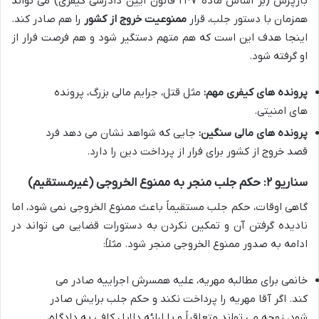
بازپرس (بر اساس ماده ۲۴۷ قانون آیین دادرسی کیفری) می تواند
همزمان با دستور جلب، قرار
ممنوعیت خروج از کشور
را هم صادر کند.
اینجا هدف این است که هم متهم دستگیر شود و هم فرصت فرار از
او گرفته شود.
پرونده های کیفری مهم:
مثل قتل، جرایم مالی بزرگ، پرونده
های امنیتی.
پرونده های مالی سنگین:
جایی که شواهد نشان می دهد فرد
قصد خروج از کشور برای فرار از پرداخت دین را دارد.
سناریو ۲: حکم جلب منجر به ممنوع الخروجی (غیرمستقیم)
گاهی اوقات، حکم جلب مستقیماً باعث ممنوع الخروجی نمی شود، اما
نادیده گرفتن آن و تمکین نکردن به دستورات قضایی می تواند در
ادامه به صدور ممنوع الخروجی منجر شود. مثلاً:
خانمی برای مطالبه مهریه، علیه همسرش اجراییه صادر می
کند. اگر آقا مهریه را پرداخت نکند و حکم جلب برایش صادر
شود، زوجه می تواند متعاقباً و با ارائه دلایل کافی به دادگاه،