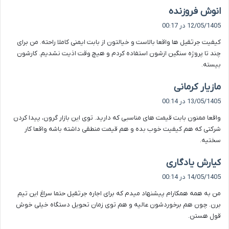
گ
انوش فروزنده
ف
12/05/1405 در 00:17
ت
کیفیت جرثقیل ها واقعا بالاست و خیالتون از بابت ایمنی کاملا راحته. من برای
:
چند تا پروژه سنگین ازشون استفاده کردم و هیچ وقت اذیت نشدیم. کارشون
بیسته.
گ
مازیار کرمانی
ف
13/05/1405 در 00:14
ت
واقعا ممنون بابت قیمت های مناسبی که دارید. توی این بازار گرون، پیدا کردن
:
شرکتی که هم کیفیت خوب بده و هم قیمت منطقی داشته باشه واقعا کار
سختیه.
گ
کیارش یادگاری
ف
14/05/1405 در 00:14
ت
من به همه همکارام پیشنهاد میدم که برای اجاره جرثقیل حتما سراغ این تیم
:
برن. چون هم برخوردشون عالیه و هم توی زمان تحویل دستگاه خیلی خوش
قول هستن.