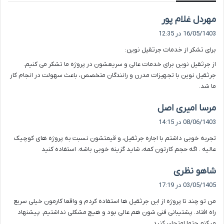
گ
مهردل غلام پور
ف
16/05/1403 در 12:35
ت
برای تشکر از خدمات جرثقیل نوین:
:
از جرثقیل نوین برای خدمات عالی و سریعشون در پروژه ما تشکر می کنیم.
جرثقیل نوین با تجهیزات مدرن و رانندگان متخصص، باعث سهولت در انجام کار
ما شد.
گ
مرسا امیری اصل
ف
08/06/1403 در 14:15
ت
تجربه خوبی داشتم با اجاره جرثقیل، و قیمتشون نسبت به پروژه های کوچیک
:
عالیه . اگه حجم کارتون کمه، شاید گزینه خوبی باشه. استفاده کنید
گ
شاهو نظری
ف
03/05/1405 در 17:19
ت
من تو چند تا پروژه از این جرثقیل ها استفاده کردم و واقعا کارمون خیلی سریع
:
راه افتاد. پشتیبانی فنی شون هم عالی بود و هیچ مشکلی نداشتیم. پیشنهاد
میکنم حتما امتحان کنید.