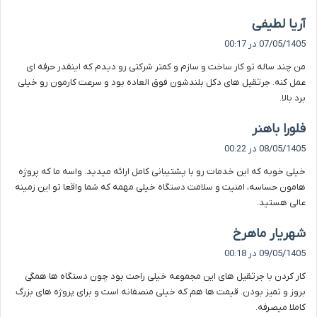
گ
آریا لطیفی
ف
07/05/1405 در 00:17
ت
من چند ساله تو کار ساخت و سازم و کمتر شرکتی رو دیدم که اینقدر حرفه ای
:
عمل کنه. جرثقیل های دکل بلندشون فوق العاده بود و سرعت کارمون رو خیلی
برد بالا.
گ
فلورا باهنر
ف
08/05/1405 در 00:22
ت
خیلی خوبه که این خدمات رو با پشتیبانی کامل ارائه میدید. واسه ما که پروژه
:
هامون حساسه، امنیت و سلامت دستگاه خیلی مهمه که شما واقعا تو این زمینه
عالی هستید.
گ
شهریار ماهرخ
ف
09/05/1405 در 00:18
ت
کار کردن با جرثقیل های این مجموعه خیلی راحت بود چون دستگاه ها همگی
:
بروز و تمیز بودن. قیمت ها هم که خیلی منصفانه است و برای پروژه های بزرگ
کاملا میصرفه.